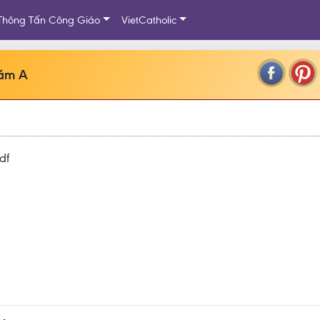
Thông Tấn Công Giáo
VietCatholic
Năm A
df