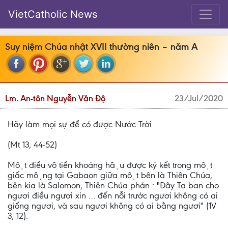
VietCatholic News
Suy niệm Chúa nhật XVII thường niên – năm A
Lm. An-tôn Nguyễn Văn Độ
23/Jul/2020
Hãy làm mọi sự để có được Nước Trời
(Mt 13, 44-52)
Một điều vô tiền khoáng hậu được ký kết trong một
giấc mộng tại Gabaon giữa một bên là Thiên Chúa,
bên kia là Salomon, Thiên Chúa phán : "Đây Ta ban cho
ngươi điều ngươi xin … đến nỗi trước ngươi không có ai
giống ngươi, và sau ngươi không có ai bằng ngươi" (1V
3, 12).