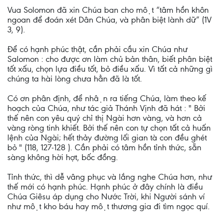
Vua Solomon đã xin Chúa ban cho một “tâm hồn khôn
ngoan để đoán xét Dân Chúa, và phân biệt lành dữ” (1V
3, 9).
Để có hạnh phúc thật, cần phải cầu xin Chúa như
Salomon : cho được ơn làm chủ bản thân, biết phân biệt
tốt xấu, chọn lựa điều tốt, bỏ điều xấu. Vì tất cả những gì
chúng ta hài lòng chưa hẳn đã là tốt.
Có ơn phân định, để nhận ra tiếng Chúa, làm theo kế
hoạch của Chúa, như tác giả Thánh Vịnh đã hát : " Bởi
thế nên con yêu quý chỉ thị Ngài hơn vàng, và hơn cả
vàng ròng tinh khiết. Bởi thế nên con tự chọn tất cả huấn
lệnh của Ngài; hết thảy đường lối gian tà con đều ghét
bỏ " (118, 127-128 ). Cần phải có tâm hồn tỉnh thức, sẵn
sàng không hời hợt, bốc đồng.
Tỉnh thức, thì dễ vâng phục và lắng nghe Chúa hơn, như
thế mới có hạnh phúc. Hạnh phúc ở đây chính là điều
Chúa Giêsu áp dụng cho Nước Trời, khi Người sánh ví
như một kho báu hay một thương gia đi tìm ngọc quí.