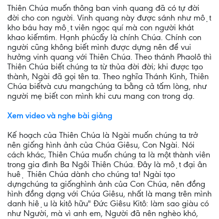
Thiên Chúa muốn thông ban vinh quang đã có tự đời
đời cho con người. Vinh quang này được sánh như một
kho báu hay một viên ngọc quí mà con người khát
khao kiếmtìm. Hạnh phúcấy là chính Chúa. Chính con
người cũng không biết mình được dựng nên để vui
hưởng vinh quang với Thiên Chúa. Theo thánh Phaolô thì
Thiên Chúa biết chúng ta từ thủa đời đời; khi được tạo
thành, Ngài đã gọi tên ta. Theo nghĩa Thánh Kinh, Thiên
Chúa biếtvà cưu mangchúng ta bằng cả tấm lòng, như
người mẹ biết con mình khi cưu mang con trong dạ.
Xem video và nghe bài giảng
Kế hoạch của Thiên Chúa là Ngài muốn chúng ta trở
nên giống hình ảnh của Chúa Giêsu, Con Ngài. Nói
cách khác, Thiên Chúa muốn chúng ta là một thành viên
trong gia đình Ba Ngôi Thiên Chúa. Đây là một đại ân
huệ Thiên Chúa dành cho chúng ta! Ngài tạo
dựngchúng ta giốnghình ảnh của Con Chúa, nên đồng
hình đồng dạng với Chúa Giêsu, nhất là mang trên mình
danh hiệu là kitô hữu" Đức Giêsu Kitô: làm sao giàu có
như Người, mà vì anh em, Người đã nên nghèo khó,