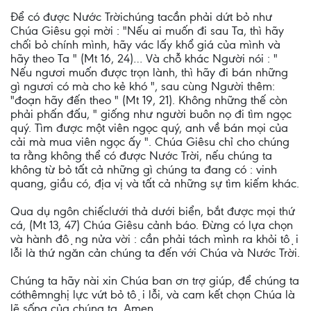
Để có được Nước Trờichúng tacần phải dứt bỏ như
Chúa Giêsu gọi mời : "Nếu ai muốn đi sau Ta, thì hãy
chối bỏ chính mình, hãy vác lấy khổ giá của mình và
hãy theo Ta " (Mt 16, 24)… Và chỗ khác Người nói : "
Nếu ngươi muốn được trọn lành, thì hãy đi bán những
gì ngươi có mà cho kẻ khó ", sau cùng Người thêm:
"đoạn hãy đến theo " (Mt 19, 21). Không những thế còn
phải phấn đấu, " giống như người buôn nọ đi tìm ngọc
quý. Tìm được một viên ngọc quý, anh về bán mọi của
cải mà mua viên ngọc ấy ". Chúa Giêsu chỉ cho chúng
ta rằng không thể có được Nước Trời, nếu chúng ta
không từ bỏ tất cả những gì chúng ta đang có : vinh
quang, giầu có, địa vị và tất cả những sự tìm kiếm khác.
Qua dụ ngôn chiếclưới thả dưới biển, bắt được mọi thứ
cá, (Mt 13, 47) Chúa Giêsu cảnh báo. Đừng có lựa chọn
và hành động nửa vời : cần phải tách mình ra khỏi tội
lỗi là thứ ngăn cản chúng ta đến với Chúa và Nước Trời.
Chúng ta hãy nài xin Chúa ban ơn trợ giúp, để chúng ta
cóthêmnghị lực vứt bỏ tội lỗi, và cam kết chọn Chúa là
lẽ sống của chúng ta. Amen.