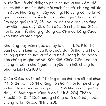
Nước Trời, là chủ đềhạnh phúc chúng ta tìm kiếm, đôi
khi có thể được tìm thấy một cách tình cờ, như người kia
tìm được kho tàng khi cày ruộng. Nó cũng có thể là kết
quả của cuộc tìm kiếm lâu dài, như người buôn nọ đi
tìm ngọc quý (Mt 13, 45). Và khi đã tìm được kho tàng,
hay viên ngọc quý rồi, điều trước tiên như Chúa Giêsu
nói là bán hết những gì đang có, để mua bằng được
kho tàng và viên ngọc.
Kho tàng hay viên ngọc quí ấy là chính Đức Kitô. Tiên
vàn hãy tìm kiếm Chúa Kitô trước đã. Ôi thật là khó, vì
chung quanh chúng ta có quá nhiều ràng buộc, ngăn
cản chúng ta gắn bó với Đức Kitô. Chúa Giêsu đòi hỏi
chúng ta dành cho Người tình yêu trên hết, chúng ta
phải là kitô hữu 100%.
Chúa Giêsu tuyên bố: " Không ai có thể làm tôi hai chủ»
(Mt 6, 24). Chỉ có "kho tàng trên trời " mới là nơi chúng
ta lựa chọn gửi gắm lòng mình : " Vì kho tàng ngươi ở
đâu, thì lòng ngươi cũng ở đó " (Mt 6, 20s). Thánh
Phaolô nói rõ : " Quê hương chúng ta là quê trởi, nước
chúng ta là trời cao "(Ph 3, 20).