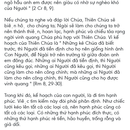
ngõ hầu anh em được nên giàu có nhờ sự nghèo khó
của Người " (2 Cr 8, 9).
Nếu chúng ta nghe và đáp lời Chúa, Thiên Chúa sẽ
biện hộ cho chúng ta; Ngài sẽ làm cho chúng ta trở
nên thánh thiện, hoan lạc, hạnh phúc và chiếu tỏa rạng
ngời vinh quang Chúa phù hợp với Thiên Chúa. Vì kế
hoạch của Thiên Chúa là " Những kẻ Chúa đã biết
trước, thì Người đã tiền định cho họ nên giống hình ảnh
Con Người, để Ngài trở nên trưởng tử giữa đoàn anh
em đông đúc. Những ai Người đã tiền định, thì Người
cũng kêu gọi; những ai Người đã kêu gọi, thì Người
cũng làm cho nên công chính; mà những ai Người đã
làm cho nên công chính, thì Người cũng cho họ được
vinh quang " (Rm 8, 29-30).
Trong khi đó, kế hoạch của con người, là đi tìm hạnh
phúc. Việc tìm kiếm này đòi phải phân định. Như chiếc
lưới kéo lên tất cả các loại cá, nên hạnh phúc cũng có
tất cả các loại. Có những thứ hạnh phúc đích thực, có
những thứ hạnh phúc rẻ tiền, hão huyền, trống rỗng và
giả dối.