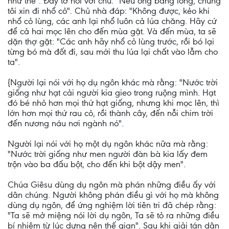
như thế". Ðầy tớ nói với chủ: "Nếu ông bằng lòng, chúng
tôi xin đi nhổ cỏ". Chủ nhà đáp: "Không được, kẻo khi
nhổ cỏ lùng, các anh lại nhổ luôn cả lúa chăng. Hãy cứ
để cả hai mọc lên cho đến mùa gặt. Và đến mùa, ta sẽ
dặn thợ gặt: "Các anh hãy nhổ cỏ lùng trước, rồi bó lại
từng bó mà đốt đi, sau mới thu lúa lại chất vào lẫm cho
ta".
{Người lại nói với họ dụ ngôn khác mà rằng: "Nước trời
giống như hạt cải người kia gieo trong ruộng mình. Hạt
đó bé nhỏ hơn mọi thứ hạt giống, nhưng khi mọc lên, thì
lớn hơn mọi thứ rau cỏ, rồi thành cây, đến nỗi chim trời
đến nương náu nơi ngành nó".
Người lại nói với họ một dụ ngôn khác nữa mà rằng:
"Nước trời giống như men người đàn bà kia lấy đem
trộn vào ba đấu bột, cho đến khi bột dậy men".
Chúa Giêsu dùng dụ ngôn mà phán những điều ấy với
dân chúng. Người không phán điều gì với họ mà không
dùng dụ ngôn, để ứng nghiệm lời tiên tri đã chép rằng:
"Ta sẽ mở miệng nói lời dụ ngôn, Ta sẽ tỏ ra những điều
bí nhiệm từ lúc dựng nên thế gian". Sau khi giải tán dân