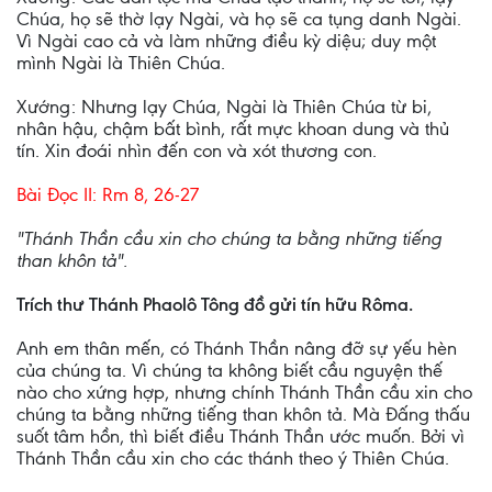
Chúa, họ sẽ thờ lạy Ngài, và họ sẽ ca tụng danh Ngài.
Vì Ngài cao cả và làm những điều kỳ diệu; duy một
mình Ngài là Thiên Chúa.
Xướng: Nhưng lạy Chúa, Ngài là Thiên Chúa từ bi,
nhân hậu, chậm bất bình, rất mực khoan dung và thủ
tín. Xin đoái nhìn đến con và xót thương con.
Bài Ðọc II: Rm 8, 26-27
"Thánh Thần cầu xin cho chúng ta bằng những tiếng
than khôn tả".
Trích thư Thánh Phaolô Tông đồ gửi tín hữu Rôma.
Anh em thân mến, có Thánh Thần nâng đỡ sự yếu hèn
của chúng ta. Vì chúng ta không biết cầu nguyện thế
nào cho xứng hợp, nhưng chính Thánh Thần cầu xin cho
chúng ta bằng những tiếng than khôn tả. Mà Ðấng thấu
suốt tâm hồn, thì biết điều Thánh Thần ước muốn. Bởi vì
Thánh Thần cầu xin cho các thánh theo ý Thiên Chúa.