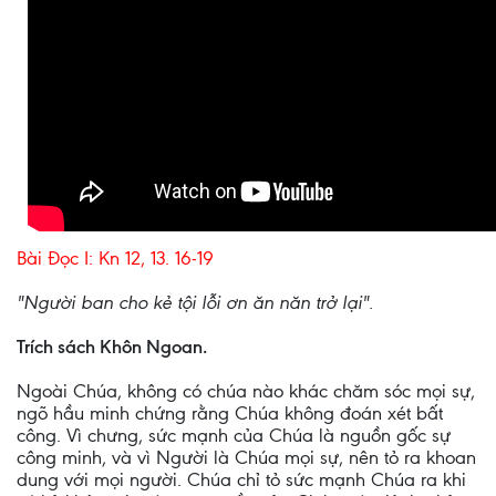
Bài Ðọc I: Kn 12, 13. 16-19
"Người ban cho kẻ tội lỗi ơn ăn năn trở lại".
Trích sách Khôn Ngoan.
Ngoài Chúa, không có chúa nào khác chăm sóc mọi sự,
ngõ hầu minh chứng rằng Chúa không đoán xét bất
công. Vì chưng, sức mạnh của Chúa là nguồn gốc sự
công minh, và vì Người là Chúa mọi sự, nên tỏ ra khoan
dung với mọi người. Chúa chỉ tỏ sức mạnh Chúa ra khi