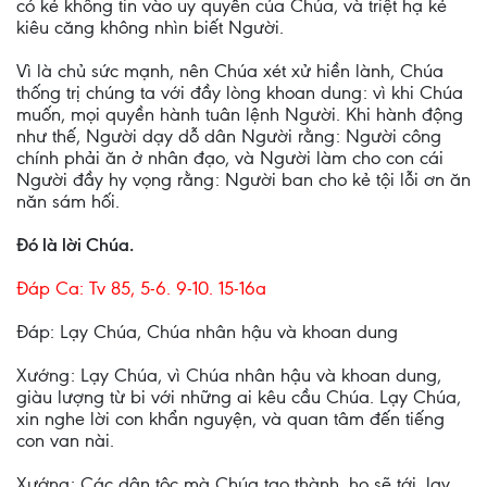
có kẻ không tin vào uy quyền của Chúa, và triệt hạ kẻ
kiêu căng không nhìn biết Người.
Vì là chủ sức mạnh, nên Chúa xét xử hiền lành, Chúa
thống trị chúng ta với đầy lòng khoan dung: vì khi Chúa
muốn, mọi quyền hành tuân lệnh Người. Khi hành động
như thế, Người dạy dỗ dân Người rằng: Người công
chính phải ăn ở nhân đạo, và Người làm cho con cái
Người đầy hy vọng rằng: Người ban cho kẻ tội lỗi ơn ăn
năn sám hối.
Ðó là lời Chúa.
Ðáp Ca: Tv 85, 5-6. 9-10. 15-16a
Ðáp: Lạy Chúa, Chúa nhân hậu và khoan dung
Xướng: Lạy Chúa, vì Chúa nhân hậu và khoan dung,
giàu lượng từ bi với những ai kêu cầu Chúa. Lạy Chúa,
xin nghe lời con khẩn nguyện, và quan tâm đến tiếng
con van nài.
Xướng: Các dân tộc mà Chúa tạo thành, họ sẽ tới, lạy