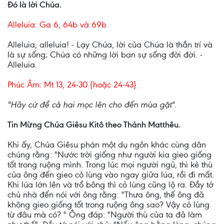
Ðó là lời Chúa.
Alleluia: Ga 6, 64b và 69b
Alleluia, alleluia! - Lạy Chúa, lời của Chúa là thần trí và
là sự sống; Chúa có những lời ban sự sống đời đời. -
Alleluia.
Phúc Âm: Mt 13, 24-30 {hoặc 24-43}
"Hãy cứ để cả hai mọc lên cho đến mùa gặt".
Tin Mừng Chúa Giêsu Kitô theo Thánh Matthêu.
Khi ấy, Chúa Giêsu phán một dụ ngôn khác cùng dân
chúng rằng: "Nước trời giống như người kia gieo giống
tốt trong ruộng mình. Trong lúc mọi người ngủ, thì kẻ thù
của ông đến gieo cỏ lùng vào ngay giữa lúa, rồi đi mất.
Khi lúa lớn lên và trổ bông thì cỏ lùng cũng lộ ra. Ðầy tớ
chủ nhà đến nói với ông rằng: "Thưa ông, thế ông đã
không gieo giống tốt trong ruộng ông sao? Vậy cỏ lùng
từ đâu mà có? " Ông đáp: "Người thù của ta đã làm