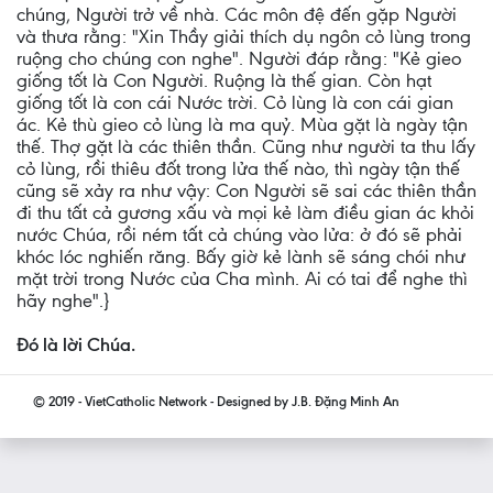
chúng, Người trở về nhà. Các môn đệ đến gặp Người
và thưa rằng: "Xin Thầy giải thích dụ ngôn cỏ lùng trong
ruộng cho chúng con nghe". Người đáp rằng: "Kẻ gieo
giống tốt là Con Người. Ruộng là thế gian. Còn hạt
giống tốt là con cái Nước trời. Cỏ lùng là con cái gian
ác. Kẻ thù gieo cỏ lùng là ma quỷ. Mùa gặt là ngày tận
thế. Thợ gặt là các thiên thần. Cũng như người ta thu lấy
cỏ lùng, rồi thiêu đốt trong lửa thế nào, thì ngày tận thế
cũng sẽ xảy ra như vậy: Con Người sẽ sai các thiên thần
đi thu tất cả gương xấu và mọi kẻ làm điều gian ác khỏi
nước Chúa, rồi ném tất cả chúng vào lửa: ở đó sẽ phải
khóc lóc nghiến răng. Bấy giờ kẻ lành sẽ sáng chói như
mặt trời trong Nước của Cha mình. Ai có tai để nghe thì
hãy nghe".}
Ðó là lời Chúa.
© 2019 - VietCatholic Network - Designed by J.B. Đặng Minh An