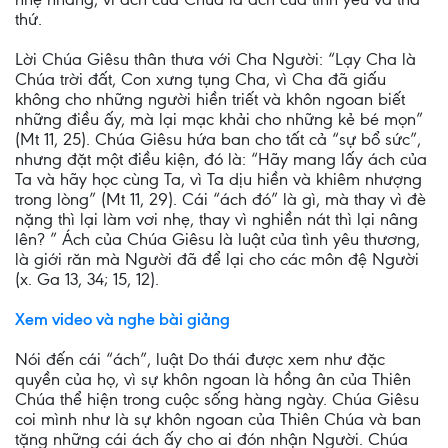
thứ.
Lời Chúa Giêsu thân thưa với Cha Người: “Lạy Cha là
Chúa trời đất, Con xưng tụng Cha, vì Cha đã giấu
không cho những người hiền triết và khôn ngoan biết
những điều ấy, mà lại mạc khải cho những kẻ bé mọn”
(Mt 11, 25). Chúa Giêsu hứa ban cho tất cả “sự bổ sức”,
nhưng đặt một điều kiện, đó là: “Hãy mang lấy ách của
Ta và hãy học cùng Ta, vì Ta dịu hiền và khiêm nhượng
trong lòng” (Mt 11, 29). Cái “ách đó” là gì, mà thay vì đè
nặng thì lại làm vơi nhẹ, thay vì nghiền nát thì lại nâng
lên? ” Ách của Chúa Giêsu là luật của tình yêu thương,
là giới răn mà Người đã để lại cho các môn đệ Người
(x. Ga 13, 34; 15, 12).
Xem video và nghe bài giảng
Nói đến cái “ách”, luật Do thái được xem như đặc
quyền của họ, vì sự khôn ngoan là hồng ân của Thiên
Chúa thể hiện trong cuộc sống hàng ngày. Chúa Giêsu
coi mình như là sự khôn ngoan của Thiên Chúa và ban
tặng những cái ách ấy cho ai đón nhận Người. Chúa