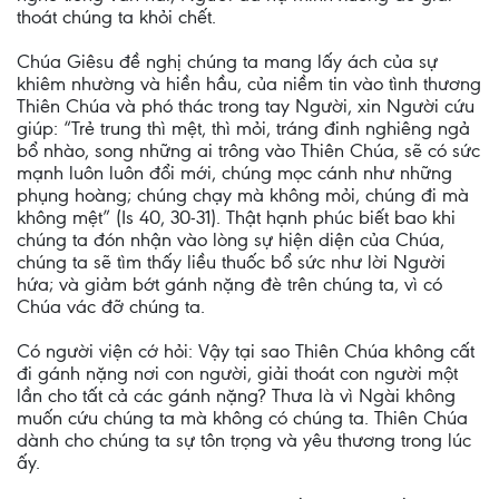
thoát chúng ta khỏi chết.
Chúa Giêsu đề nghị chúng ta mang lấy ách của sự
khiêm nhường và hiền hầu, của niềm tin vào tình thương
Thiên Chúa và phó thác trong tay Người, xin Người cứu
giúp: “Trẻ trung thì mệt, thì mỏi, tráng đinh nghiêng ngả
bổ nhào, song những ai trông vào Thiên Chúa, sẽ có sức
mạnh luôn luôn đổi mới, chúng mọc cánh như những
phụng hoàng; chúng chạy mà không mỏi, chúng đi mà
không mệt” (Is 40, 30-31). Thật hạnh phúc biết bao khi
chúng ta đón nhận vào lòng sự hiện diện của Chúa,
chúng ta sẽ tìm thấy liều thuốc bổ sức như lời Người
hứa; và giảm bớt gánh nặng đè trên chúng ta, vì có
Chúa vác đỡ chúng ta.
Có người viện cớ hỏi: Vậy tại sao Thiên Chúa không cất
đi gánh nặng nơi con người, giải thoát con người một
lần cho tất cả các gánh nặng? Thưa là vì Ngài không
muốn cứu chúng ta mà không có chúng ta. Thiên Chúa
dành cho chúng ta sự tôn trọng và yêu thương trong lúc
ấy.