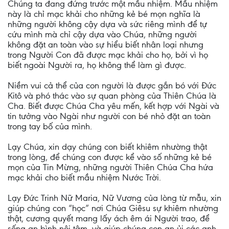
Chúng ta đang đứng trước một mầu nhiệm. Mầu nhiệm
này là chỉ mạc khải cho những kẻ bé mọn nghĩa là
những người không cậy dựa và sức riêng mình để tự
cứu mình mà chỉ cậy dựa vào Chúa, những người
không đặt an toàn vào sự hiểu biết nhân loại nhưng
trong Người Con đã được mạc khải cho họ, bởi vì họ
biết ngoài Người ra, họ không thể làm gì được.
Niềm vui cả thể của con người là được gắn bó với Đức
Kitô và phó thác vào sự quan phòng của Thiên Chúa là
Cha. Biết được Chúa Cha yêu mến, kết hợp với Ngài và
tin tưởng vào Ngài như người con bé nhỏ đặt an toàn
trong tay bố của mình.
Lạy Chúa, xin dạy chúng con biết khiêm nhường thật
trong lòng, để chúng con được kể vào số những kẻ bé
mọn của Tin Mừng, những người Thiên Chúa Cha hứa
mạc khải cho biết mầu nhiệm Nước Trời.
Lạy Ðức Trinh Nữ Maria, Nữ Vương của lòng từ mẫu, xin
giúp chúng con “học” nơi Chúa Giêsu sự khiêm nhường
thật, cương quyết mang lấy ách êm ái Người trao, để
sống an bình nội tâm, và giúp chúng con an ủi các anh