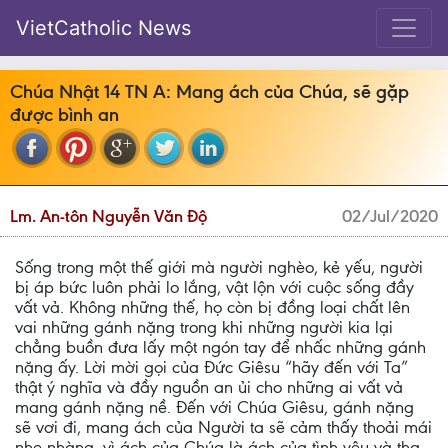
VietCatholic News
Chúa Nhật 14 TN A: Mang ách của Chúa, sẽ gặp
được bình an
Lm. An-tôn Nguyễn Văn Độ
02/Jul/2020
Sống trong một thế giới mà người nghèo, kẻ yếu, người
bị áp bức luôn phải lo lắng, vật lộn với cuộc sống đầy
vất vả. Không những thế, họ còn bị đồng loại chất lên
vai những gánh nặng trong khi những người kia lại
chẳng buồn đưa lấy một ngón tay để nhấc những gánh
nặng ấy. Lời mời gọi của Đức Giêsu “hãy đến với Ta”
thật ý nghĩa và đầy nguồn an ủi cho những ai vất vả
mang gánh nặng nề. Đến với Chúa Giêsu, gánh nặng
sẽ vơi đi, mang ách của Người ta sẽ cảm thấy thoải mái
nhẹ nhàng, vì ách của Chúa là ách của tình yêu và tha