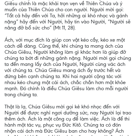
Giêsu chính là mặc khải trọn vẹn về Thiên Chúa và ý
muốn của Thiên Chúa cho con người. Người mời gọi:
“Tất cả hãy đến với Ta, hỡi những ai khó nhọc và gánh
nặng” hãy đến với Người, hãy tin vào Người, “Người sẽ
nâng đỡ bổ sức cho” (Mt 11, 28).
Ách, với mục đích là giúp con vật kéo cầy, kéo xe một
cách dễ dàng. Cũng thế, khi chúng ta mang ách của
Chúa Giêsu, Người không làm gì khác hơn là giúp đỡ
chúng ta bớt đi những gánh nặng. Người mời gọi chúng
ta đến mang lấy ách của Người, Người cùng vác ách
với chúng ta. Chúa Giêsu mang ách ấy trước hết và
đứng bên cạnh chúng ta. Khi hai người cộng tác với
nhau kéo chung một cái ách, chắc chắn hơn một khỏe
mạnh. Đó chính là điều Chúa Giêsu làm cho mỗi người
trong chúng ta.
Thật là lạ, Chúa Giêsu mời gọi kẻ khó nhọc đến với
Người để được nghỉ ngơi dưỡng sức, nay Người lại trao
thêm ách. Ách là một công cụ để làm việc. Ách là để thi
hành một tác vụ, phục vụ Đức Kitô. Chúng ta có đón
nhận cái ách mà Đức Giêsu ban cho hay không? Ách