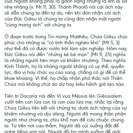
của Người không phải là gánh nặng nhưng là êm ái và
nhẹ nhàng (x. Mt 11, 30). Thánh Phaolô nói cái ách này
sẽ dẫn chúng ta đến tự do, nên khi đón nhận cái ách
của Đức Giêsu là chúng ta cũng đón nhận một người
“cùng mang ách” với chúng ta.
Ở đoạn trước trong Tin mừng Matthêu, Chúa Giêsu chúc
phúc cho những ai “có tinh thần nghèo khó” (Mt 5, 3)
như thể đã có được nước trời làm sản nghiệp. Hôm nay,
Đức Giêsu nói đến “những kẻ bé mọn” (Mt 11, 25) nghĩa
là những người hèn mọn và khiêm nhường. Theo nghĩa
Kinh Thánh, họ là những người không có uy thế, quyền
lực, địa vị hay chức vụ cao sang, chẳng có gì để có thể
khoe khoang. Vì thế, họ chấp nhận phó thác nơi Thiên
Chúa mà không chút do dự hay kiêu hãnh giả tạo nào.
Tiên tri Dacaria nói đến Vị vua Mêssia lên Giêrusalem
cưỡi trên con lừa con là con của lừa mẹ, nhắc lại rằng
Chúa Giêsu liên kết với chúng ta, dưới ách nặng của sự
khiêm nhường và dịu dàng, Người đã mang thân phận
người như chúng ta, chịu khổ nạn để cứu chuộc chúng
ta. Từ trên nơi cao thẳm, Người đã cúi xuống đất để
nghe tiếng van nài, Người đã hạ mình xuống để giải