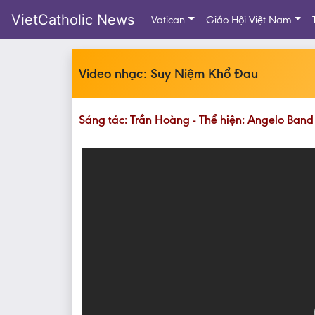
VietCatholic News
Vatican
Giáo Hội Việt Nam
Video nhạc: Suy Niệm Khổ Đau
Sáng tác: Trần Hoàng - Thể hiện: Angelo Band