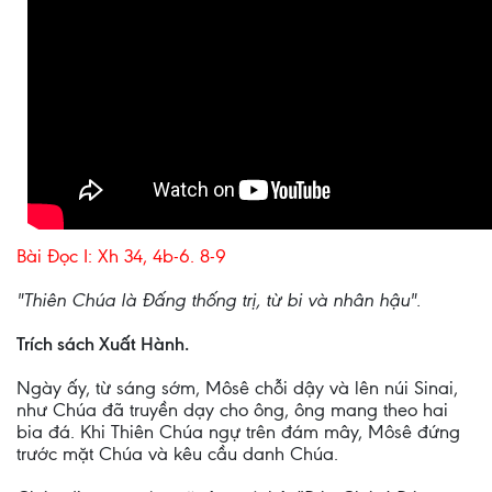
Bài Ðọc I: Xh 34, 4b-6. 8-9
"Thiên Chúa là Ðấng thống trị, từ bi và nhân hậu".
Trích sách Xuất Hành.
Ngày ấy, từ sáng sớm, Môsê chỗi dậy và lên núi Sinai,
như Chúa đã truyền dạy cho ông, ông mang theo hai
bia đá. Khi Thiên Chúa ngự trên đám mây, Môsê đứng
trước mặt Chúa và kêu cầu danh Chúa.