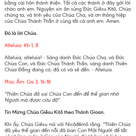
bằng cái hôn thánh thiện. Tất cả các thánh ở đây gởi lời
chào anh em. Nguyện xin ân sủng Ðức Giêsu Kitô, Chúa
chúng ta, và tình yêu của Chúa Cha, và ơn thông hiệp
của Chúa Thánh Thần ở cùng tất cả anh em. Amen.
Ðó là lời Chúa.
Alleluia: Kh 1, 8
Alleluia, alleluia! - Sáng danh Ðức Chúa Cha, và Ðức
Chúa Con, và Ðức Chúa Thánh Thần; sáng danh Thiên
Chúa Ðấng đang có, đã có và sẽ đến. - Alleluia.
Phúc Âm: Ga 3, 16-18
"Thiên Chúa đã sai Chúa Con đến để thế gian nhờ
Người mà được cứu độ".
Tin Mừng Chúa Giêsu Kitô theo Thánh Gioan.
Khi ấy, Chúa Giêsu nói với Nicôđêmô rằng: "Thiên Chúa
đã yêu thế gian đến nỗi đã ban Con Một Người để tất