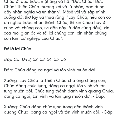
Chúa đi qua trước mặt ông và hô: "Ðức Chúa! Ðức
Chúa! Thiên Chúa thương xót và từ nhân, bao dung,
đầy nhân nghĩa và tín thành". Môsê vội vã sấp mình
xuống đất thờ lạy và thưa rằng: "Lạy Chúa, nếu con có
ơn nghĩa trước nhan thánh Chúa, thì xin Chúa hãy đi
cùng với chúng con, (vì dân này là dân cứng đầu), xin
xoá mọi gian ác và tội lỗi chúng con, xin nhận chúng
con làm cơ nghiệp của Chúa".
Ðó là lời Chúa.
Ðáp Ca: Ðn 3, 52. 53. 54. 55. 56
Ðáp: Chúa đáng ca ngợi và tôn vinh muôn đời
Xướng: Lạy Chúa là Thiên Chúa cha ông chúng con,
Chúa đáng chúc tụng, đáng ca ngợi, tôn vinh và tán
tụng muôn đời. Chúc tụng thánh danh vinh quang Chúa,
đáng ca ngợi, tôn vinh và tán tụng muôn đời. - Ðáp.
Xướng: Chúa đáng chúc tụng trong đền thánh vinh
quang Chúa, đáng ca ngợi và tôn vinh muôn đời. - Ðáp.