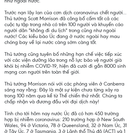
như ngoài nước.
Trước nạn lây lan của cơn dịch coronavirus chết người...
Thủ tướng Scott Morrison đã công bố cấm tất cả các
cuộc tụ tập trong nhà có trên 100 người và khuyến cáo
người dân "không đi du lịch" trong cũng như ngoài
nước! Các kiều bào Úc đang ở nước ngoài hay mau
chóng bay về lại nước càng sớm càng tốt.
Thủ tướng cũng tuyên bố những hạn chế việc tiếp xúc
với các viện dưỡng lão trong nỗ lực bảo vệ người già
khỏi bị nhiễm COVID-19, hiện đã cưới đi gần 8000 sinh
mạng con người trên toàn thế giới.
Thủ tướng Morrison nói với các phóng viên ở Canberra
sáng nay rằng: Đây là một sự kiện chưa từng xảy ra
trong 100 năm qua kể từ Thế chiến thứ nhất. Chúng ta
chấp nhận và đương đầu với đại dịch này!
Tính cho tới hôm nay nước Úc đã có hơn 450 trường
hợp bị nhiễm coronavirus: 210 trường hợp ở New South
Wales, 94 ở Victoria, 78 ở Queensland, 32 ở Nam Úc, 31
ở Tây Úc, 7 ở Tasmania, 3 ở Lãnh thổ Thủ đô (ACT) và 1