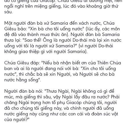
đó có giếng của Giacóp. Chúa Giêsu đi đường mệt, nên
ngồi nghỉ trên miệng giếng, lúc đó vào khoảng giờ thứ
sáu.
Một người đàn bà xứ Samaria đến xách nước, Chúa
Giêsu bảo: "Xin bà cho tôi uống nước" (lúc ấy, các môn
đệ đã vào thành mua thức ăn). Người đàn bà Samaria
thưa lại: "Sao thế! Ông là người Do-thái mà lại xin nước
uống với tôi là người xứ Samaria?" (vì người Do-thái
không giao thiệp gì với người Samaria).
Chúa Giêsu đáp: "Nếu bà nhận biết ơn của Thiên Chúa
ban và ai là người đang nói với bà: "Xin cho tôi uống
nước", thì chắc bà sẽ xin Người, và Người sẽ cho bà
nước hằng sống".
Người đàn bà nói: "Thưa Ngài, Ngài không có gì để
múc, mà giếng thì sâu, vậy Ngài lấy đâu ra nước? Phải
chăng Ngài trọng hơn tổ phụ Giacóp chúng tôi, người
đã cho chúng tôi giếng này, và chính người đã uống
nước giếng này cũng như các con cái và đoàn súc vật
của người?"