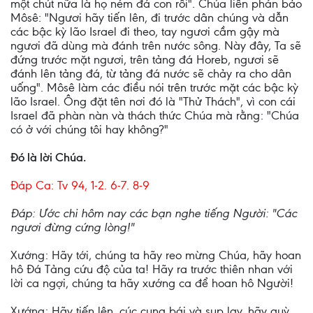
một chút nữa là họ ném đá con rồi". Chúa liền phán bảo
Môsê: "Ngươi hãy tiến lên, đi trước dân chúng và dẫn
các bậc kỳ lão Israel đi theo, tay ngươi cầm gậy mà
ngươi đã dùng mà đánh trên nước sông. Này đây, Ta sẽ
đứng trước mặt ngươi, trên tảng đá Horeb, ngươi sẽ
đánh lên tảng đá, từ tảng đá nước sẽ chảy ra cho dân
uống". Môsê làm các điều nói trên trước mặt các bậc kỳ
lão Israel. Ông đặt tên nơi đó là "Thử Thách", vì con cái
Israel đã phàn nàn và thách thức Chúa mà rằng: "Chúa
có ở với chúng tôi hay không?"
Ðó là lời Chúa.
Ðáp Ca: Tv 94, 1-2. 6-7. 8-9
Ðáp: Ước chi hôm nay các bạn nghe tiếng Người: "Các
ngươi đừng cứng lòng!"
Xướng: Hãy tới, chúng ta hãy reo mừng Chúa, hãy hoan
hô Ðá Tảng cứu độ của ta! Hãy ra trước thiên nhan với
lời ca ngợi, chúng ta hãy xướng ca để hoan hô Người!
Xướng: Hãy tiến lên, cúc cung bái và sụp lạy, hãy quỳ