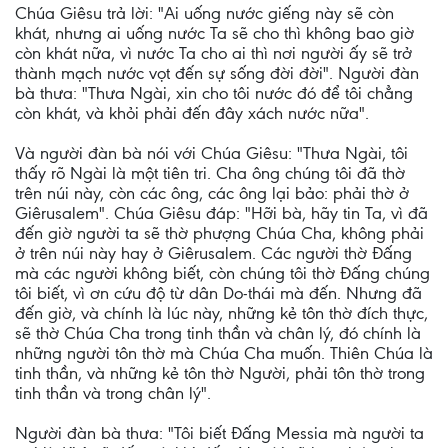
Chúa Giêsu trả lời: "Ai uống nước giếng này sẽ còn
khát, nhưng ai uống nước Ta sẽ cho thì không bao giờ
còn khát nữa, vì nước Ta cho ai thì nơi người ấy sẽ trở
thành mạch nước vọt đến sự sống đời đời". Người đàn
bà thưa: "Thưa Ngài, xin cho tôi nước đó để tôi chẳng
còn khát, và khỏi phải đến đây xách nước nữa".
Và người đàn bà nói với Chúa Giêsu: "Thưa Ngài, tôi
thấy rõ Ngài là một tiên tri. Cha ông chúng tôi đã thờ
trên núi này, còn các ông, các ông lại bảo: phải thờ ở
Giêrusalem". Chúa Giêsu đáp: "Hỡi bà, hãy tin Ta, vì đã
đến giờ người ta sẽ thờ phượng Chúa Cha, không phải
ở trên núi này hay ở Giêrusalem. Các người thờ Ðấng
mà các người không biết, còn chúng tôi thờ Ðấng chúng
tôi biết, vì ơn cứu độ từ dân Do-thái mà đến. Nhưng đã
đến giờ, và chính là lúc này, những kẻ tôn thờ đích thực,
sẽ thờ Chúa Cha trong tinh thần và chân lý, đó chính là
những người tôn thờ mà Chúa Cha muốn. Thiên Chúa là
tinh thần, và những kẻ tôn thờ Người, phải tôn thờ trong
tinh thần và trong chân lý".
Người đàn bà thưa: "Tôi biết Ðấng Messia mà người ta