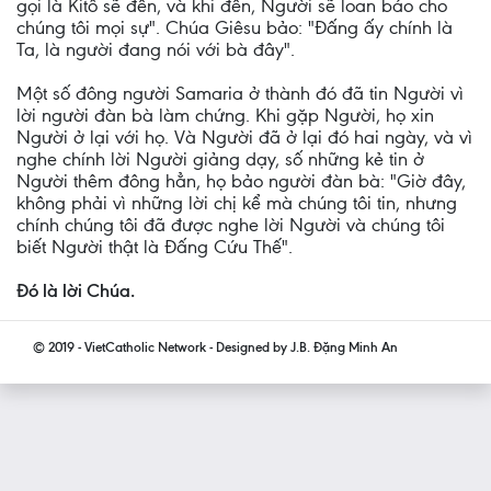
gọi là Kitô sẽ đến, và khi đến, Người sẽ loan báo cho
chúng tôi mọi sự". Chúa Giêsu bảo: "Ðấng ấy chính là
Ta, là người đang nói với bà đây".
Một số đông người Samaria ở thành đó đã tin Người vì
lời người đàn bà làm chứng. Khi gặp Người, họ xin
Người ở lại với họ. Và Người đã ở lại đó hai ngày, và vì
nghe chính lời Người giảng dạy, số những kẻ tin ở
Người thêm đông hẳn, họ bảo người đàn bà: "Giờ đây,
không phải vì những lời chị kể mà chúng tôi tin, nhưng
chính chúng tôi đã được nghe lời Người và chúng tôi
biết Người thật là Ðấng Cứu Thế".
Ðó là lời Chúa.
© 2019 - VietCatholic Network - Designed by J.B. Đặng Minh An