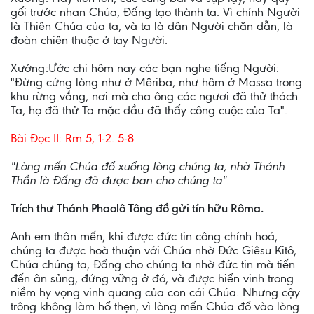
gối trước nhan Chúa, Ðấng tạo thành ta. Vì chính Người
là Thiên Chúa của ta, và ta là dân Người chăn dẫn, là
đoàn chiên thuộc ở tay Người.
Xướng:Ước chi hôm nay các bạn nghe tiếng Người:
"Ðừng cứng lòng như ở Mêriba, như hôm ở Massa trong
khu rừng vắng, nơi mà cha ông các ngươi đã thử thách
Ta, họ đã thử Ta mặc dầu đã thấy công cuộc của Ta".
Bài Ðọc II: Rm 5, 1-2. 5-8
"Lòng mến Chúa đổ xuống lòng chúng ta, nhờ Thánh
Thần là Ðấng đã được ban cho chúng ta".
Trích thư Thánh Phaolô Tông đồ gửi tín hữu Rôma.
Anh em thân mến, khi được đức tin công chính hoá,
chúng ta được hoà thuận với Chúa nhờ Ðức Giêsu Kitô,
Chúa chúng ta, Ðấng cho chúng ta nhờ đức tin mà tiến
đến ân sủng, đứng vững ở đó, và được hiển vinh trong
niềm hy vọng vinh quang của con cái Chúa. Nhưng cậy
trông không làm hổ thẹn, vì lòng mến Chúa đổ vào lòng