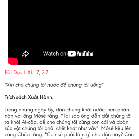
Bài Ðọc I: Xh 17, 3-7
"Xin cho chúng tôi nước để chúng tôi uống".
Trích sách Xuất Hành.
Trong những ngày ấy, dân chúng khát nước, nên phàn
nàn với ông Môsê rằng: "Tại sao ông dẫn dắt chúng tôi
ra khỏi Ai-cập, để cho chúng tôi cùng con cái và đoàn
súc vật chúng tôi phải chết khát như vầy". Môsê kêu lên
cùng Chúa rằng: "Con sẽ phải làm gì cho dân này? Còn