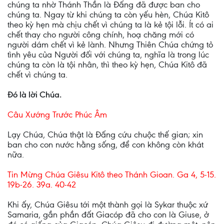
chúng ta nhờ Thánh Thần là Ðấng đã được ban cho
chúng ta. Ngay từ khi chúng ta còn yếu hèn, Chúa Kitô
theo kỳ hẹn mà chịu chết vì chúng ta là kẻ tội lỗi. Ít có ai
chết thay cho người công chính, hoạ chăng mới có
người dám chết vì kẻ lành. Nhưng Thiên Chúa chứng tỏ
tình yêu của Người đối với chúng ta, nghĩa là trong lúc
chúng ta còn là tội nhân, thì theo kỳ hẹn, Chúa Kitô đã
chết vì chúng ta.
Ðó là lời Chúa.
Câu Xướng Trước Phúc Âm
Lạy Chúa, Chúa thật là Ðấng cứu chuộc thế gian; xin
ban cho con nước hằng sống, để con không còn khát
nữa.
Tin Mừng Chúa Giêsu Kitô theo Thánh Gioan. Ga 4, 5-15.
19b-26. 39a. 40-42
Khi ấy, Chúa Giêsu tới một thành gọi là Sykar thuộc xứ
Samaria, gần phần đất Giacóp đã cho con là Giuse, ở