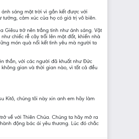
 ánh sáng mặt trời vì gắn kết được với
 tưởng, cảm xúc của họ có giá trị vô biên.
úa Giêsu trở nên trắng tinh như ánh sáng. Vật
hư chiếc rễ cây trồi lên mặt đất, khiến nhà
hững món quà nối kết tình yêu mà người ta
hiên thần, với các người đã khuất như Đức
không gian và thời gian nào, vì tất cả đều
 Kitô, chúng tôi này xin anh em hãy làm
 trở về với Thiên Chúa. Chúng ta hãy mở ra
hành động bác ái yêu thương. Lúc đó chắc