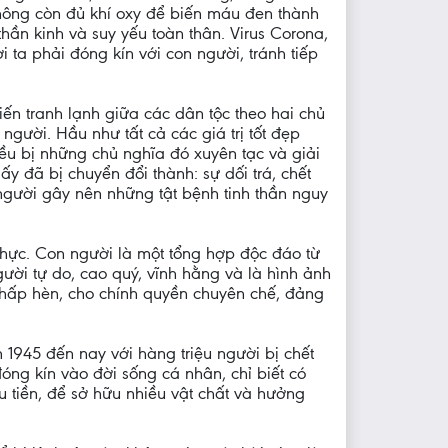
 không còn đủ khí oxy để biến máu đen thành
hần kinh và suy yếu toàn thân. Virus Corona,
 ta phải đóng kín với con người, tránh tiếp
ến tranh lạnh giữa các dân tộc theo hai chủ
gười. Hầu như tất cả các giá trị tốt đẹp
 đều bị những chủ nghĩa đó xuyên tạc và giải
ấy đã bị chuyển đổi thành: sự dối trá, chết
 người gây nên những tật bệnh tinh thần nguy
 thực. Con người là một tổng hợp độc đáo từ
gười tự do, cao quý, vĩnh hằng và là hình ảnh
g thấp hèn, cho chính quyền chuyên chế, đảng
m 1945 đến nay với hàng triệu người bị chết
đóng kín vào đời sống cá nhân, chỉ biết có
u tiền, để sở hữu nhiều vật chất và hưởng