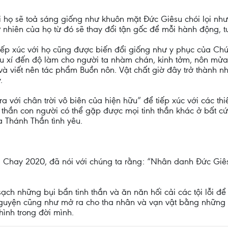
ời họ sẽ toả sáng giống như khuôn mặt Đức Giêsu chói lọi như
nhiên của họ từ đó sẽ thay đổi tận gốc để mỗi hành động, tư
t tiếp xúc với họ cũng được biến đổi giống như y phục của Ch
ấu xí đến độ làm cho người ta nhàm chán, kinh tởm, nôn mửa n
và viết nên tác phẩm Buồn nôn. Vật chất giờ đây trở thành n
.
ra với chân trời vô biên của hiện hữu” để tiếp xúc với các t
 thần con người có thể gặp được mọi tinh thần khác ở bất cứ 
Thánh Thần tình yêu.
Chay 2020, đã nói với chúng ta rằng: “Nhân danh Đức Giêsu
ạch những bụi bẩn tinh thần và ăn năn hối cải các tội lỗi để
guyện cũng như mở ra cho tha nhân và vạn vật bằng những 
ình trong đời mình.