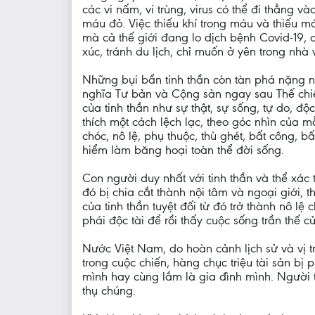
các vi nấm, vi trùng, virus có thể đi thẳng
máu đỏ. Việc thiếu khí trong máu và thiếu m
mà cả thế giới đang lo dịch bệnh Covid-19, c
xúc, tránh du lịch, chỉ muốn ở yên trong nhà v
Những bụi bẩn tinh thần còn tàn phá nặng n
nghĩa Tư bản và Cộng sản ngay sau Thế chiến
của tinh thần như sự thật, sự sống, tự do, đ
thích một cách lệch lạc, theo góc nhìn của m
chóc, nô lệ, phụ thuộc, thù ghét, bất công,
hiểm làm băng hoại toàn thể đời sống.
Con người duy nhất với tinh thần và thể xác
đó bị chia cắt thành nội tâm và ngoại giới, 
của tinh thần tuyệt đối từ đó trở thành nô l
phái độc tài để rồi thấy cuộc sống trần thế c
Nước Việt Nam, do hoàn cảnh lịch sử và vị tr
trong cuộc chiến, hàng chục triệu tài sản bị 
mình hay cùng lắm là gia đình mình. Người t
thụ chúng.