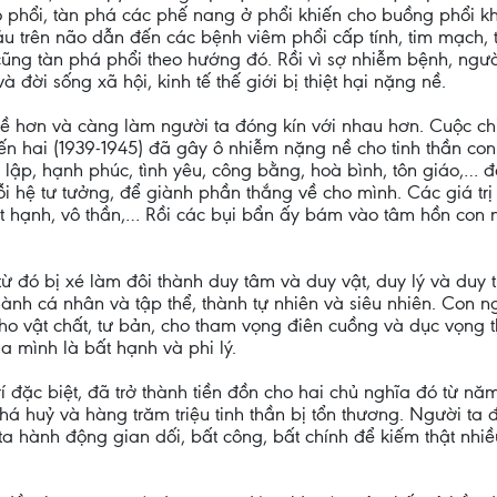
 vào phổi, tàn phá các phế nang ở phổi khiến cho buồng phổi
áu trên não dẫn đến các bệnh viêm phổi cấp tính, tim mạch, t
ũng tàn phá phổi theo hướng đó. Rồi vì sợ nhiễm bệnh, người
à đời sống xã hội, kinh tế thế giới bị thiệt hại nặng nề.
ề hơn và càng làm người ta đóng kín với nhau hơn. Cuộc chi
 hai (1939-1945) đã gây ô nhiễm nặng nề cho tinh thần con n
ộc lập, hạnh phúc, tình yêu, công bằng, hoà bình, tôn giáo,…
ỗi hệ tư tưởng, để giành phần thắng về cho mình. Các giá trị 
 bất hạnh, vô thần,… Rồi các bụi bẩn ấy bám vào tâm hồn con
 từ đó bị xé làm đôi thành duy tâm và duy vật, duy lý và duy
thành cá nhân và tập thể, thành tự nhiên và siêu nhiên. Con n
ệ cho vật chất, tư bản, cho tham vọng điên cuồng và dục vọn
ủa mình là bất hạnh và phi lý.
í đặc biệt, đã trở thành tiền đồn cho hai chủ nghĩa đó từ nă
phá huỷ và hàng trăm triệu tinh thần bị tổn thương. Người ta 
a hành động gian dối, bất công, bất chính để kiếm thật nhiề