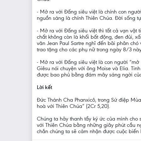
- Mở ra với Đấng siêu việt là chính con ngư
nguồn sáng là chính Thiên Chúa. Đời sống tự 
- Mở ra với Đấng siêu việt thì tất cả vạn vậ
chất không còn là khối bất động, đen đủi, x
văn Jean Paul Sartre nghĩ đến bãi phân chó 
trao tặng cho các phụ nữ trong ngày 8/3 này
- Mở ra với Đấng siêu việt là con người “mở 
Giêsu nói chuyện với ông Moise và Elia. Tinh
được bao phủ bằng đám mây sáng ngời của 
Lời kết
Đức Thánh Cha Phanxicô, trong Sứ điệp Mùa 
hoà với Thiên Chúa” (2Cr 5,20).
Chúng ta hãy thanh tẩy ký ức của mình cho s
với Thiên Chúa bằng những giây phút cầu n
chắn chúng ta sẽ cảm nhận được cuộc biến h