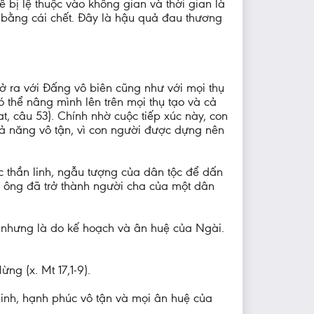
 bị lệ thuộc vào không gian và thời gian là
g bằng cái chết. Đây là hậu quả đau thương
ở ra với Đấng vô biên cũng như với mọi thụ
có thể nâng mình lên trên mọi thụ tạo và cả
t, câu 53). Chính nhờ cuộc tiếp xúc này, con
hả năng vô tận, vì con người được dựng nên
ác thần linh, ngẫu tượng của dân tộc để dấn
y, ông đã trở thành người cha của một dân
, nhưng là do kế hoạch và ân huệ của Ngài.
ng (x. Mt 17,1-9).
 linh, hạnh phúc vô tận và mọi ân huệ của