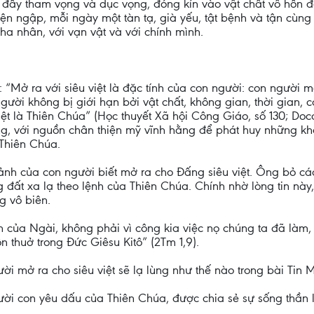
 đầy tham vọng và dục vọng, đóng kín vào vật chất vô hồn để
iện ngập, mỗi ngày một tàn tạ, già yếu, tật bệnh và tận cùn
ha nhân, với vạn vật và với chính mình.
“Mở ra với siêu việt là đặc tính của con người: con người m
n người không bị giới hạn bởi vật chất, không gian, thời gian, 
ệt là Thiên Chúa” (Học thuyết Xã hội Công Giáo, số 130; Doca
ng, với nguồn chân thiện mỹ vĩnh hằng để phát huy những k
Thiên Chúa.
nh ảnh của con người biết mở ra cho Đấng siêu việt. Ông bỏ c
ng đất xa lạ theo lệnh của Thiên Chúa. Chính nhờ lòng tin nà
g vô biên.
 của Ngài, không phải vì công kia việc nọ chúng ta đã làm
thuở trong Đức Giêsu Kitô” (2Tm 1,9).
i mở ra cho siêu việt sẽ lạ lùng như thế nào trong bài Tin Mừ
người con yêu dấu của Thiên Chúa, được chia sẻ sự sống thần