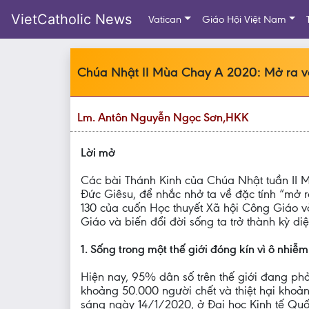
VietCatholic News
Vatican
Giáo Hội Việt Nam
Chúa Nhật II Mùa Chay A 2020: Mở ra với
Lm. Antôn Nguyễn Ngọc Sơn,HKK
Lời mở
Các bài Thánh Kinh của Chúa Nhật tuần II Mù
Đức Giêsu, để nhắc nhở ta về đặc tính “mở r
130 của cuốn Học thuyết Xã hội Công Giáo và
Giáo và biến đổi đời sống ta trở thành kỳ diệ
1. Sống trong một thế giới đóng kín vì ô nhiễm
Hiện nay, 95% dân số trên thế giới đang phả
khoảng 50.000 người chết và thiệt hại khoản
sáng ngày 14/1/2020, ở Đại học Kinh tế Quốc