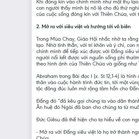
Khi đóng kín vào chính mình như một thụ tạo
con người thấy mình bị nô lệ cho đủ thứ ngh
của cuộc sống đóng kín với Thiên Chúa, với t
2. Mở ra với siêu việt và hướng tới vô biên
Trong Mùa Chay, Giáo Hội nhắc nhở ta rằng: 
tạo. Nhờ tinh thần, với trí khôn và ý chí, co
chính mình để tiếp xúc được với Đấng siêu vi
người nối kết được với nguồn sống phi thườ
theo hình ảnh của Thiên Chúa và giống như 
Abraham trong Bài đọc I (x. St 12,1-4) là hì
thân vào cuộc hành trình đức tin, tới một vù
tộc đông đúc luôn mở rộng tâm hồn cho Đấn
Đấng đó “đã kêu gọi chúng ta vào dân thánh
Ân huệ đó Ngài đã ban cho chúng ta từ muôn 
Đức Giêsu đã thể hiện cho ta hiểu về con ngườ
- Mở ra với Đấng siêu việt là họ trở thành 
Chúa.