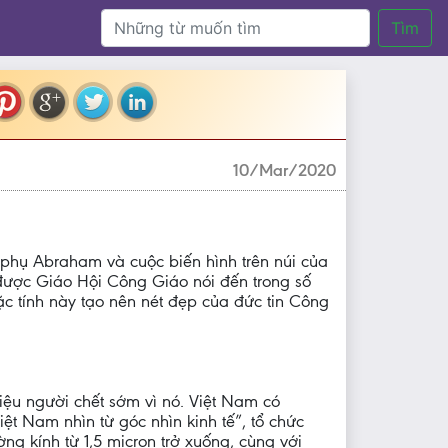
Tìm
10/Mar/2020
ổ phụ Abraham và cuộc biến hình trên núi của
 được Giáo Hội Công Giáo nói đến trong số
c tính này tạo nên nét đẹp của đức tin Công
iệu người chết sớm vì nó. Việt Nam có
ệt Nam nhìn từ góc nhìn kinh tế”, tổ chức
g kính từ 1,5 micron trở xuống, cùng với