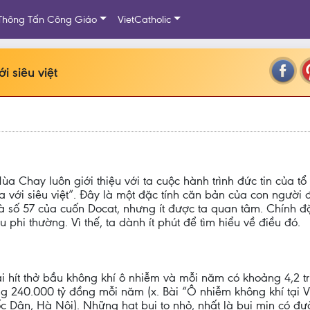
Thông Tấn Công Giáo
VietCatholic
 siêu việt
a Chay luôn giới thiệu với ta cuộc hành trình đức tin của t
a với siêu việt”. Đây là một đặc tính căn bản của con người
 số 57 của cuốn Docat, nhưng ít được ta quan tâm. Chính đặ
u phi thường. Vì thế, ta dành ít phút để tìm hiểu về điều đó.
i hít thở bầu không khí ô nhiễm và mỗi năm có khoảng 4,2 tr
g 240.000 tỷ đồng mỗi năm (x. Bài “Ô nhiễm không khí tại Vi
 Dân, Hà Nội). Những hạt bụi to nhỏ, nhất là bụi mịn có đườn