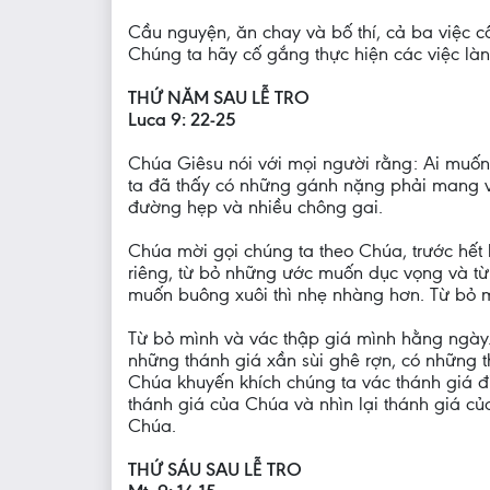
Cầu nguyện, ăn chay và bố thí, cả ba việc c
Chúng ta hãy cố gắng thực hiện các việc làn
THỨ NĂM SAU LỄ TRO
Luca 9: 22-25
Chúa Giêsu nói với mọi người rằng: Ai muốn
ta đã thấy có những gánh nặng phải mang v
đường hẹp và nhiều chông gai.
Chúa mời gọi chúng ta theo Chúa, trước hết 
riêng, từ bỏ những ước muốn dục vọng và từ
muốn buông xuôi thì nhẹ nhàng hơn. Từ bỏ 
Từ bỏ mình và vác thập giá mình hằng ngày.
những thánh giá xần sùi ghê rợn, có những 
Chúa khuyến khích chúng ta vác thánh giá đi
thánh giá của Chúa và nhìn lại thánh giá củ
Chúa.
THỨ SÁU SAU LỄ TRO