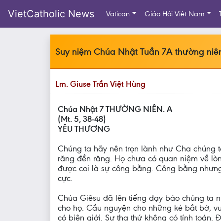
VietCatholic News
Vatican
Giáo Hội Việt Nam
Suy niệm Chúa Nhật Tuần 7A thường niê
Lm. Giuse Trần Việt Hùng
Chúa Nhật 7 THƯỜNG NIÊN. A
(Mt. 5, 38-48)
YÊU THƯƠNG
Chúng ta hãy nên trọn lành như Cha chúng ta
răng đền răng. Họ chưa có quan niệm về lòng
được coi là sự công bằng. Công bằng nhưng t
cực.
Chúa Giêsu đã lên tiếng dạy bảo chúng ta 
cho họ. Cầu nguyện cho những kẻ bắt bớ, v
có biên giới. Sự tha thứ không có tính toán.