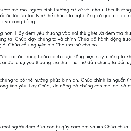
 mà mọi người bình thường cư xử với nhau. Thói thường thì 
 dối tôi, tôi lừa lại. Như thế chúng ta nghĩ rằng có qua có lại m
hĩa và công bằng.
g hơn. Hãy đem yêu thương vào nơi thù ghét và đem tha thứ
ề chúng ta. Chúa dạy chúng ta và chính Chúa đã hành động trư
iá, Chúa cầu nguyện xin Cha tha thứ cho họ.
đức bác ái. Trong hoàn cảnh cuộc sống hiện nay, chúng ta k
 ái đó là sự yêu thương tha thứ. Tha thứ dẫn chúng ta đến s
à chúng ta có thể hưởng phúc bình an. Chúa chính là nguồn tì
rong tình yêu. Lạy Chúa, xin nâng đỡ chúng con mọi nơi và
ó một người đem đứa con bị qủy câm ám và xin Chúa chữa. 