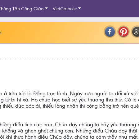
Thông Tấn Công Giáo
VietCatholic
n
 ở trên trời là Đấng trọn lành. Ngày xưa người ta đối xử v
 từ bi hỉ xả. Họ chưa học biết sự yêu thương tha thứ. Có lẽ
hiếu đức bác ái, thiếu lòng nhân thì công bằng trở nên què c
những điều tích cực hơn. Chúa dạy chúng ta hãy yêu thương 
u khống và ghen ghét chúng con. Những điều Chúa dạy thật 
 Đôi khi thực hành điều Chúa dậy, chúng ta cảm thấy như mất m