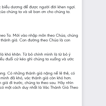
ức biểu dương để được người đời khen ngợi.
 của chúng ta và sẽ ban ơn cho chúng ta.
theo Ta. Mới vào nhập môn theo Chúa, chúng
thánh giá. Con đường theo Chúa là con
là khó khăn. Từ bỏ chính mình là từ bỏ ý
yếu đuối cứ kéo ghì chúng ta xuống và ước
ng. Có những thánh giá nặng nề lê thê, có
 mình đã khó, vác thánh giá còn khó hơn.
giá đi trước, chúng ta theo sau. Hãy nhìn
ỉ có một cách duy nhất là Vác Thánh Giá Theo