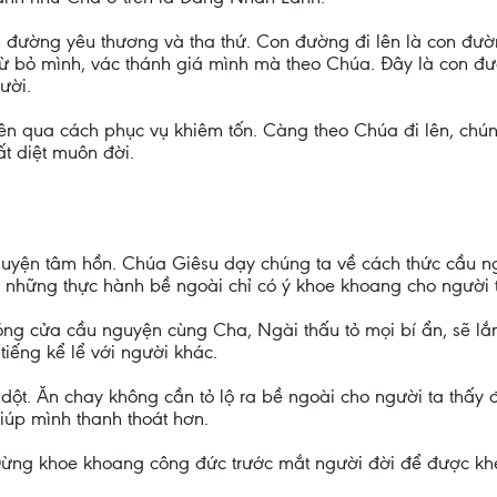
 đường yêu thương và tha thứ. Con đường đi lên là con đườ
từ bỏ mình, vác thánh giá mình mà theo Chúa. Đây là con đ
ười.
ên qua cách phục vụ khiêm tốn. Càng theo Chúa đi lên, chú
t diệt muôn đời.
uyện tâm hồn. Chúa Giêsu dạy chúng ta về cách thức cầu ngu
 những thực hành bề ngoài chỉ có ý khoe khoang cho người 
ng cửa cầu nguyện cùng Cha, Ngài thấu tỏ mọi bí ẩn, sẽ lắ
iếng kể lể với người khác.
ột. Ăn chay không cần tỏ lộ ra bề ngoài cho người ta thấy để
iúp mình thanh thoát hơn.
 Đừng khoe khoang công đức trước mắt người đời để được kh