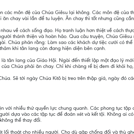
n các môn đệ của Chúa Giêsu lại không. Các môn đệ của th
 ăn chay vài lần để tu luyện. Ăn chay thì tốt nhưng cũng cần
hau về cách sống đạo. Họ tranh luận hơn thiệt về cách thực
 người thánh thiện và hoàn hảo. Qua câu truyện, Chúa Giêsu 
i. Chúa phán rằng: Làm sao các khách dự tiệc cưới có thể 
thảm khi tân lang còn đang hiện diện bên cạnh.
 là tân lang của Giáo Hội. Ngài đến thiết lập một đạo lý m
ệ của Chúa phải ăn chay. Chỉ khi chàng rể bị đem đi khỏi họ,
úa. Sẽ tới ngày Chúa Kitô bị treo trên thập giá, ngày đó các
ện với nhiều thứ quyền lực chung quanh. Các phong tục tập q
gười dựa vào các tập tục để đoán xét và kết tội. Không ai có
không thể thay đổi.
lối thoát cho nhiều người. Cho dù gặp chống đối và thù gh