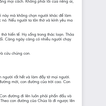
ng mọi cách. Không phải lỗi của riêng ai,
ời này mà không chọn người khác để làm
c nó. Nếu người ta tôn thờ và kính yêu ma
thờ hiến tế. Họ sống trong thác loạn. Thỏa
 tối. Càng ngày càng có nhiều người chạy
và cứu chúng con.
người rốt hết và làm đầy tớ mọi người.
 đường mới, con đường của trời cao. Con
. Con đường đi lên luôn phải phấn đấu và
ng. Theo con đường của Chúa là đi ngược lên