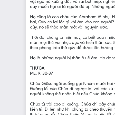
vật ngã nó xuống đất, và sủi bọt mép, nghiế
qủy muốn hại ai là người đó bị. Những người
Họ cũng là con cháu của Abraham tổ phụ. H
hại, Qủy có lợi lộc gì khi ám vào con người
qủy, nó sẽ thỏa mãn một vài nguyện ước.
Thời đại chúng ta hiện nay, có biết bao nhi
mãn mọi thú vui nhục dục và hiến thân xác t
theo phong trào thờ qủy để được tận hưởng t
Họ là những người bị thần ô uế ám. Họ đang
THỨ BA
Mc. 9: 30-37
Chúa Giêsu ngồi xuống gọi Nhóm mười hai và
Đường lối của Chúa đi ngược lại với các xử
người không thể nhận biết nếu Chúa không c
Chúa từ trời cao đi xuống, Chúa chỉ dậy chú
kiên trì. Đi lên như khi chúng ta chèo thuyề
thượng nguồn Chân Thiện Mỹ và là nên tốt 