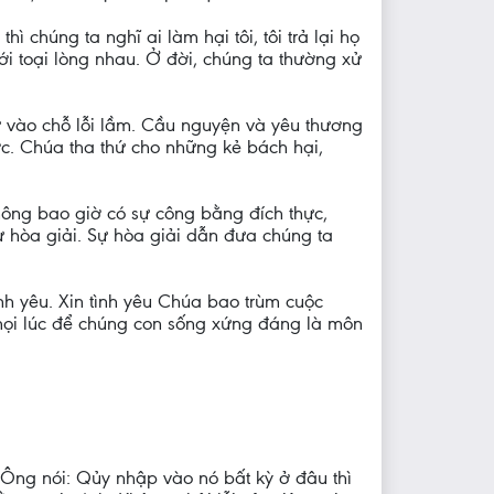
chúng ta nghĩ ai làm hại tôi, tôi trả lại họ
ới toại lòng nhau. Ở đời, chúng ta thường xử
 vào chỗ lỗi lầm. Cầu nguyện và yêu thương
ớc. Chúa tha thứ cho những kẻ bách hại,
hông bao giờ có sự công bằng đích thực,
ự hòa giải. Sự hòa giải dẫn đưa chúng ta
nh yêu. Xin tình yêu Chúa bao trùm cuộc
 mọi lúc để chúng con sống xứng đáng là môn
Ông nói: Qủy nhập vào nó bất kỳ ở đâu thì