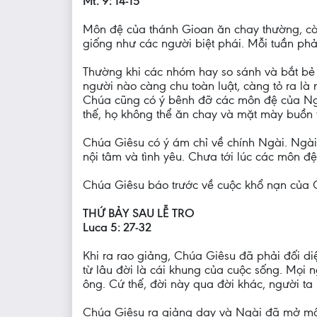
Mt. 9: 14-15
Môn đệ của thánh Gioan ăn chay thường, cò
giống như các người biệt phái. Mỗi tuần phải
Thường khi các nhóm hay so sánh và bắt bẻ n
người nào càng chu toàn luật, càng tỏ ra là
Chúa cũng có ý bênh đỡ các môn đệ của Ngà
thế, họ không thể ăn chay và mặt mày buồn 
Chúa Giêsu có ý ám chỉ về chính Ngài. Ngài
nội tâm và tình yêu. Chưa tới lúc các môn đ
Chúa Giêsu báo trước về cuộc khổ nạn của Ch
THỨ BẢY SAU LỄ TRO
Luca 5: 27-32
Khi ra rao giảng, Chúa Giêsu đã phải đối di
từ lâu đời là cái khung của cuộc sống. Mọi n
ông. Cứ thế, đời này qua đời khác, người ta 
Chúa Giêsu ra giảng dạy và Ngài đã mở một 