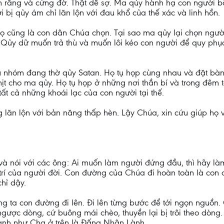
n răng và cứng đờ. Thật dễ sợ. Ma qủy hành hạ con người bằ
 bị qủy ám chỉ lăn lộn với đau khổ của thế xác và linh hồn.
ọ cũng là con dân Chúa chọn. Tại sao ma qủy lại chọn ngư
? Qủy dữ muốn trả thù và muốn lôi kéo con người để quy phụ
êu nhóm đang thờ qủy Satan. Họ tụ họp cùng nhau và đặt bàn 
hịt cho ma qủy. Họ tụ họp ở những nơi thần bí và trong đêm
ất cả những khoái lạc của con người tại thế.
 lăn lộn với bản năng thấp hèn. Lậy Chúa, xin cứu giúp họ 
 nói với các ông: Ai muốn làm người đứng đầu, thì hãy làm 
 trí của người đời. Con đường của Chúa đi hoàn toàn là con
hỉ dậy.
ng ta con đường đi lên. Đi lên từng bước để tới ngọn nguồn
n ngược dòng, cứ buông mái chèo, thuyền lại bị trôi theo dò
lành như Cha ở trên là Đấng Nhân Lành.