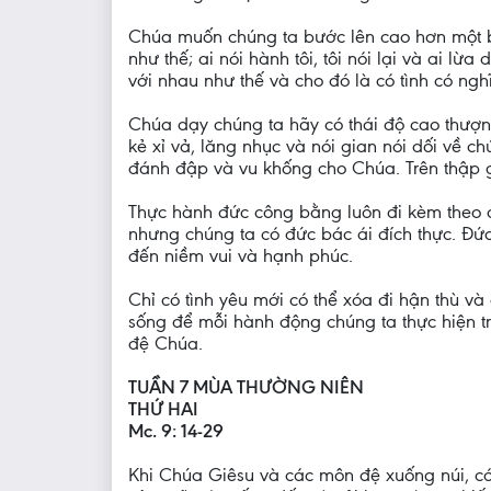
Chúa muốn chúng ta bước lên cao hơn một bước
như thế; ai nói hành tôi, tôi nói lại và ai lừa
với nhau như thế và cho đó là có tình có ng
Chúa dạy chúng ta hãy có thái độ cao thượn
kẻ xỉ vả, lăng nhục và nói gian nói dối v
đánh đập và vu khống cho Chúa. Trên thập g
Thực hành đức công bằng luôn đi kèm theo 
nhưng chúng ta có đức bác ái đích thực. Đức
đến niềm vui và hạnh phúc.
Chỉ có tình yêu mới có thể xóa đi hận thù v
sống để mỗi hành động chúng ta thực hiện t
đệ Chúa.
TUẦN 7 MÙA THƯỜNG NIÊN
THỨ HAI
Mc. 9: 14-29
Khi Chúa Giêsu và các môn đệ xuống núi, c