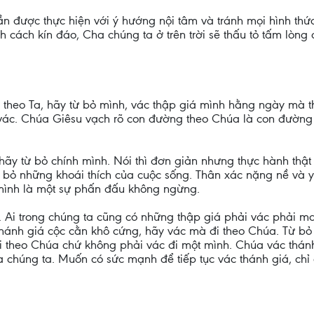
ần được thực hiện với ý hướng nội tâm và tránh mọi hình th
h cách kín đáo, Cha chúng ta ở trên trời sẽ thấu tỏ tấm lòng
 theo Ta, hãy từ bỏ mình, vác thập giá mình hằng ngày mà 
ác. Chúa Giêsu vạch rõ con đường theo Chúa là con đường 
hãy từ bỏ chính mình. Nói thì đơn giản nhưng thực hành thật 
 bỏ những khoái thích của cuộc sống. Thân xác nặng nề và 
mình là một sự phấn đấu không ngừng.
 Ai trong chúng ta cũng có những thập giá phải vác phải ma
thánh giá cộc cằn khô cứng, hãy vác mà đi theo Chúa. Từ bỏ
 theo Chúa chứ không phải vác đi một mình. Chúa vác thánh 
a chúng ta. Muốn có sức mạnh để tiếp tục vác thánh giá, ch