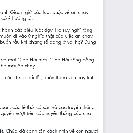
ánh Gioan giữ các luật buộc về an chay
 có ý hướng tốt.
 hành các điều luật dạy. Họ suy nghĩ rằng
muốn đi vào ý nghĩa thật của việc ăn chay.
buồn rầu khi chàng rể đang ở với họ? Đúng
ới và một Giáo Hội mới. Giáo Hội sống bằng
 họ mới ăn chay.
 môn đệ sẽ hối lỗi, buồn thảm và chay tịnh.
uán, các lề thói có sẵn và các truyền thống
 quyền vượt trên các truyền thống của cha
ét, Chúa đã canh tân cách nhìn về con người