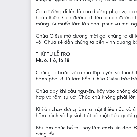
Con đường đi lên là con đường phục vụ, con
hoàn thiện. Con đường đi lên là con đường 
mừng. Ai muốn làm lớn phải phục vụ mọi ng
Chúa Giêsu mở đường mời gọi chúng ta đi l
với Chúa sẽ dẫn chúng ta đến vinh quang bấ
THỨ TƯ LỄ TRO
Mt. 6: 1-6; 16-18
Chúng ta bước vào mùa tập luyện và thanh l
hành phải đi từ tâm hồn. Chúa Giêsu bác bỏ
Chúa dạy khi cầu nguyện, hãy vào phòng đó
hợp và tâm sự với Chúa chứ không phải lớn t
Khi ăn chay đừng làm ra mặt thiểu não và ủ d
hãm mình và hy sinh trút bỏ một điều gì để g
Khi làm phúc bố thí, hãy làm cách kín đáo.
công rồi.