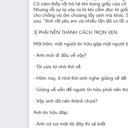
Cô cảm thấy rất hả hê khi trang giấy của cô
Nhưng rồi sự lạ xảy ra là khi cầm đọc tờ giấy
cho chồng và ôm choàng lấy anh mà khóc. Sở
sau: “Anh rất yêu em và nhiều lần đã có lỗi 
3) PHẢI NÊN THÁNH CÁCH TRỌN VẸN:
Một hôm, một người tín hữu gặp một người bạn
- Anh mới đi đâu về vậy?
- Tôi vừa từ nhà thờ về.
- Hôm nay, ở nhà thờ anh nghe giảng về đề t
- Giảng về vấn đề người tín hữu phải nên th
- Vậy anh đã nên thánh chưa?
Anh tín hữu đáp:
- Anh cứ coi mặt tôi đây thì sẽ biết.