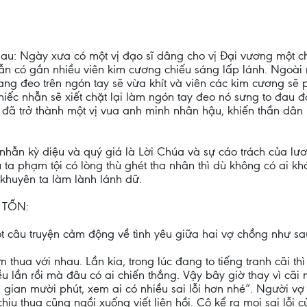
u: Ngày xưa có một vị đạo sĩ dâng cho vị Đại vương một ch
n có gắn nhiều viên kim cương chiếu sáng lấp lánh. Ngoài 
ang đeo trên ngón tay sẽ vừa khít và viên các kim cương sẽ
hiếc nhẫn sẽ xiết chặt lại làm ngón tay đeo nó sưng to đau đ
đã trở thành một vị vua anh minh nhân hậu, khiến thần dân
nhẫn kỳ diệu và quý giá là Lời Chúa và sự cáo trách của lươ
a phạm tội có lòng thù ghét tha nhân thì dù không có ai kh
 khuyên ta làm lành lánh dữ.
 TỐN:
t câu truyện cảm động về tình yêu giữa hai vợ chồng như sa
 thua với nhau. Lần kia, trong lúc đang to tiếng tranh cãi th
ều lần rồi mà đâu có ai chiến thắng. Vậy bây giờ thay vì cãi
i gian mười phút, xem ai có nhiều sai lỗi hơn nhé”. Người vợ
chịu thua cũng ngồi xuống viết liên hồi. Cô kể ra mọi sai lỗ