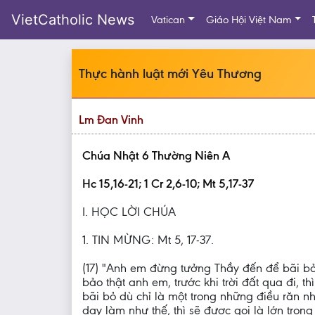
VietCatholic News
Vatican
Giáo Hội Việt Nam
Thực hành luật mới Yêu Thương
Lm Đan Vinh
Chúa Nhật 6 Thường Niên A
Hc 15,16-21; 1 Cr 2,6-10; Mt 5,17-37
I. HỌC LỜI CHÚA
1. TIN MỪNG: Mt 5, 17-37.
(17) "Anh em đừng tưởng Thầy đến để bãi bỏ 
bảo thật anh em, trước khi trời đất qua đi, 
bãi bỏ dù chỉ là một trong những điều răn nh
dạy làm như thế, thì sẽ được gọi là lớn tro