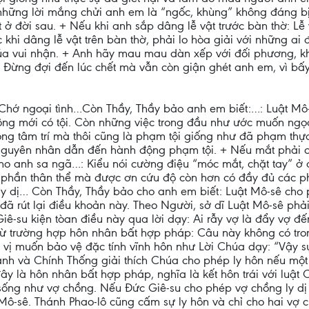
 những lời mắng chửi anh em là “ngốc, khùng” không đáng b
 ở đời sau. + Nếu khi anh sắp dâng lễ vật trước bàn thờ: Lễ
khi dâng lễ vật trên bàn thờ, phải lo hòa giải với những ai 
a vui nhận. + Anh hãy mau mau dàn xếp với đối phương, khi
Đừng đợi đến lúc chết mà vẫn còn giận ghét anh em, vì bấy g
hớ ngoại tình…Còn Thầy, Thầy bảo anh em biết:…: Luật Mô-sê
ng mới có tội. Còn những việc trong đầu như ước muốn ngọai 
ng tâm trí mà thôi cũng là phạm tội giống như đã phạm thực 
 nguyên nhân dẫn đến hành động phạm tội. + Nếu mắt phải 
o anh sa ngã…: Kiểu nói cường điệu “móc mắt, chặt tay” ở 
ột phần thân thể mà được ơn cứu độ còn hơn có đầy đủ các p
ư ly dị… Còn Thầy, Thầy bảo cho anh em biết: Luật Mô-sê cho
u đã rút lại điều khoản này. Theo Người, sở dĩ Luật Mô-sê phả
iê-su kiện tòan điều này qua lời dạy: Ai rẫy vợ là đẩy vợ đế
trừ trường hợp hôn nhân bất hợp pháp: Câu này không có tro
n vị muốn bảo vệ đặc tính vĩnh hôn như Lời Chúa dạy: “Vậy s
ành và Chính Thống giải thích Chúa cho phép ly hôn nếu một 
đây là hôn nhân bất hợp pháp, nghĩa là kết hôn trái với luậ
ống như vợ chồng. Nếu Đức Giê-su cho phép vợ chồng ly dị vì
 Mô-sê. Thánh Phao-lô cũng cấm sự ly hôn và chỉ cho hai vợ 