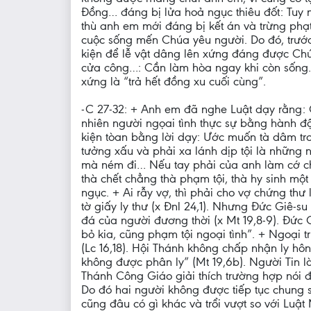
Đồng… đáng bị lửa hoả ngục thiêu đốt: Tuy
thù anh em mới đáng bị kết án và trừng phạt
cuộc sống mến Chúa yêu người. Do đó, trước 
kiện để lễ vật dâng lên xứng đáng được Chú
cửa công…: Cần làm hòa ngay khi còn sống. 
xứng là “trả hết đồng xu cuối cùng”.
-C 27-32: + Anh em đã nghe Luật dạy rằng: C
nhiên người ngọai tình thực sự bằng hành độ
kiện tòan bằng lời dạy: Ước muốn tà dâm tro
tưởng xấu và phải xa lánh dịp tội là những
mà ném đi… Nếu tay phải của anh làm cớ ch
thà chết chẳng thà phạm tội, thà hy sinh m
ngục. + Ai rẫy vợ, thì phải cho vợ chứng th
tờ giấy ly thư (x Đnl 24,1). Nhưng Đức Giê-s
đá của người đương thời (x Mt 19,8-9). Đức G
bỏ kia, cũng phạm tội ngoại tình”. + Ngoại 
(Lc 16,18). Hội Thánh không chấp nhận ly hô
không được phân ly” (Mt 19,6b). Người Tin l
Thánh Công Giáo giải thích trường hợp nói 
Do đó hai người không được tiếp tục chung s
cũng đâu có gì khác và trổi vượt so với Luật