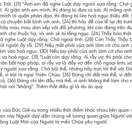
 Trời. (21) "Anh em đã nghe Luật dạy người xưa rằng: Chớ gi
t: Ai giận anh em mình, thì đáng bị đưa ra toà. Ai mắng anh
ình là quân phản đạo, thì đáng bị lửa hoả ngục thiêu đốt. (
 chuyện bất bình với anh, (24) thì hãy để của lễ lại đó trư
Anh hãy mau mau dàn xếp với đối phương, khi còn đang trên đ
nh cho thuộc hạ, và anh sẽ bị tống ngục. (26) Thầy bảo thật 
 đã nghe Luật dạy rằng: Chớ ngoại tình. (28) Còn Thầy, Thầy 
với người ấy rồi. (29) Nếu mắt phải của anh làm cớ cho anh 
ném vào hoả ngục. (30) Nếu tay phải của anh làm cớ cho anh 
sa hoả ngục. (31) "Luật còn dạy rằng: Ai rẫy vợ, thì phải ch
hân bất hợp pháp, ai rẫy vợ là đẩy vợ đến chỗ ngoại tình; v
dạy người xưa rằng: Chớ bội thề, nhưng hãy trọn lời thề với 
ề, vì trời là ngai Thiên Chúa. (35) Đừng chỉ đất mà thề, vì đ
cả. (36) Đừng chỉ lên đầu mà thề, vì anh không thể làm cho m
phải nói "không". Thêm thắt điều gì là do ác quỷ.
ạy của Đức Giê-su trong nhiều thời điểm khác nhau liên qua
đọan này Người dạy dân chúng về tương quan giữa Người vớ
bằng Luật Mới của Người là mến Chúa yêu người.