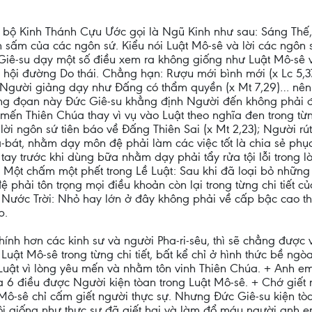
 bộ Kinh Thánh Cựu Ước gọi là Ngũ Kinh như sau: Sáng Thế, X
n sấm của các ngôn sứ. Kiểu nói Luật Mô-sê và lời các ngôn
Giê-su dạy một số điều xem ra không giống như Luật Mô-sê 
các hội đường Do thái. Chẳng hạn: Rượu mới bình mới (x Lc 5,
6), Người giảng dạy như Đấng có thẩm quyền (x Mt 7,29)… nê
rong đọan này Đức Giê-su khẳng định Người đến không phải 
 mến Thiên Chúa thay vì vụ vào Luật theo nghĩa đen trong từng
ời ngôn sứ tiên báo về Đấng Thiên Sai (x Mt 2,23); Người rú
a-bát, nhằm dạy môn đệ phải làm các việc tốt là chia sẻ phụ
 tay trước khi dùng bữa nhằm dạy phải tẩy rửa tội lỗi trong l
 + Một chấm một phết trong Lề Luật: Sau khi đã loại bỏ nhữ
 phải tôn trọng mọi điều khoản còn lại trong từng chi tiết củ
ng Nước Trời: Nhỏ hay lớn ở đây không phải về cấp bậc cao 
p.
nh hơn các kinh sư và người Pha-ri-sêu, thì sẽ chẳng được 
Luật Mô-sê trong từng chi tiết, bất kể chỉ ở hình thức bề ngò
 Luật vì lòng yêu mến và nhằm tôn vinh Thiên Chúa. + Anh 
a 6 điều được Người kiện tòan trong Luật Mô-sê. + Chớ giế
ô-sê chỉ cấm giết người thực sự. Nhưng Đức Giê-su kiện tò
i giống như thực sự đã giết hại và làm đổ máu người anh e