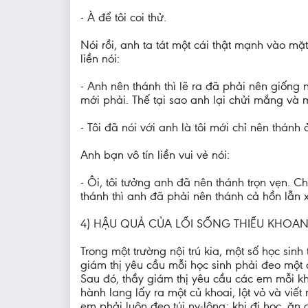
- À để tôi coi thử.
Nói rồi, anh ta tát một cái thật mạnh vào mặ
liền nói:
- Anh nên thánh thì lẽ ra đã phải nên giống
mới phải. Thế tại sao anh lại chửi mắng và mu
- Tôi đã nói với anh là tôi mới chỉ nên thán
Anh bạn vô tín liền vui vẻ nói:
- Ôi, tôi tưởng anh đã nên thánh trọn vẹn. 
thánh thì anh đã phải nên thánh cả hồn lẫn 
4) HẬU QUẢ CỦA LỐI SỐNG THIẾU KHOA
Trong một trường nội trú kia, một số học sin
giám thị yêu cầu mỗi học sinh phải đeo một 
Sau đó, thầy giám thị yêu cầu các em mỗi khi
hành lang lấy ra một củ khoai, lột vỏ và viế
em phải luôn đeo túi ny-lông: khi đi học, ăn