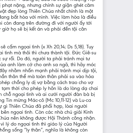
ị phạt nặng, nhưng chính sự giận ghét căm
 vật đẹp lòng Thiên Chúa nhất chính là một
đang bất hòa với mình. Việc làm hòa là điều
 còn đang trên đường đi với người ấy tới
iờ họ sẽ bị kết án và phải đền tội cân
 cấm ngọai tình (x Xh 20,14; Ds 5,18). Tuy
tình mà thôi thì chưa thành tội. Đức Giê-su
sự rồi. Do đó, người ta phải tránh mọi tư
của anh làm cớ cho anh sa ngã, thì hãy móc
đây nhằm nhấn mạnh phải tránh mọi dịp tội,
hần thân thể mà toàn thân phải sa vào hỏa
 phép chồng ly dị vợ bằng cách trao cho vợ
i tạm thời cho phép ly hôn là do lòng dạ chai
n chỗ ngoại tình và ai cưới người đàn bà bị
ng Tin mừng Mác-cô (Mc 10,11-12) và Lu-ca
ự gì Thiên Chúa đã phối hợp, lòai người
bên ngọai tình. Còn các nhà chú giải Kinh
t Chúa nên không được Hội Thánh công nhận.
 lý do ngọai tình thì giáo lý của Người
chồng sống “ly thân”, nghĩa là không còn