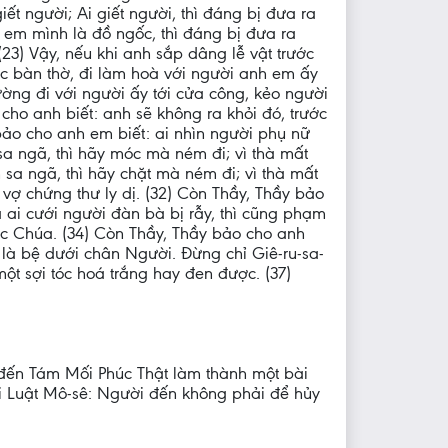
ết người; Ai giết người, thì đáng bị đưa ra
 em mình là đồ ngốc, thì đáng bị đưa ra
23) Vậy, nếu khi anh sắp dâng lễ vật trước
ớc bàn thờ, đi làm hoà với người anh em ấy
ường đi với người ấy tới cửa công, kẻo người
cho anh biết: anh sẽ không ra khỏi đó, trước
bảo cho anh em biết: ai nhìn người phụ nữ
sa ngã, thì hãy móc mà ném đi; vì thà mất
sa ngã, thì hãy chặt mà ném đi; vì thà mất
o vợ chứng thư ly dị. (32) Còn Thầy, Thầy bảo
à ai cưới người đàn bà bị rẫy, thì cũng phạm
Đức Chúa. (34) Còn Thầy, Thầy bảo cho anh
ất là bệ dưới chân Người. Đừng chỉ Giê-ru-sa-
ột sợi tóc hoá trắng hay đen được. (37)
n đến Tám Mối Phúc Thật làm thành một bài
i Luật Mô-sê: Người đến không phải để hủy