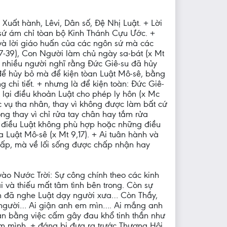
uất hành, Lêvi, Dân số, Đệ Nhị Luật. + Lời
 sứ ám chỉ tòan bộ Kinh Thánh Cựu Ước. +
và lời giáo huấn của các ngôn sứ mà các
37-39), Con Người làm chủ ngày sa-bát (x Mt
n nhiều người nghĩ rằng Đức Giê-su đã hủy
để hủy bỏ mà để kiện tòan Luật Mô-sê, bằng
 chi tiết. + nhưng là để kiện toàn: Đức Giê-
t lại điều khoản Luật cho phép ly hôn (x Mc
c vụ tha nhân, thay vì không được làm bất cứ
òng thay vì chỉ rửa tay chân hay tắm rửa
ng điều Luật không phù hợp hoặc những điều
a Luật Mô-sê (x Mt 9,17). + Ai tuân hành và
thấp, mà về lối sống được chấp nhận hay
vào Nước Trời: Sự công chính theo các kinh
ai và thiếu mất tâm tình bên trong. Còn sự
em đã nghe Luật dạy người xưa… Còn Thầy,
t người… Ai giận anh em mìn…. Ai mắng anh
an bằng việc cấm gây đau khổ tinh thần như
m mình. + đáng bị đưa ra trước Thượng Hội