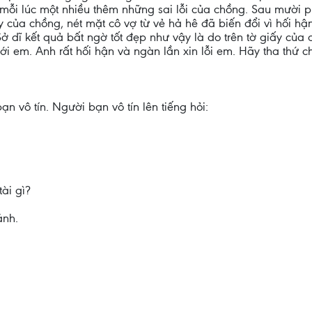
 mỗi lúc một nhiều thêm những sai lỗi của chồng. Sau mười p
 của chồng, nét mặt cô vợ từ vẻ hả hê đã biến đổi vì hối hận.
 dĩ kết quả bất ngờ tốt đẹp như vậy là do trên tờ giấy của 
với em. Anh rất hối hận và ngàn lần xin lỗi em. Hãy tha thứ 
 vô tín. Người bạn vô tín lên tiếng hỏi:
ài gì?
ánh.