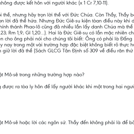
ông được kết hôn với người khác (x 1 Cr 7,10-11).
i thề, nhưng hãy trọn lời thề với Đức Chúa. Còn Thầy, Thầy b
ọn lời đã thề hứa. Nhưng Đức Giê-su kiện tòan điều này khi d
chính thánh Phao-lô cũng đã nhiều lần lấy danh Chúa mà thề 
,23; Rm 1,9; Gl 1,20…). Hai là Đức Giê-su có lần mặc nhiên ch
n cho ông phải nói cho chúng tôi biết: Ông có phải là Đấng
y nay trong một vài trường hợp đặc biệt không biết rõ thực h
n giữ lời đã thề (Sách GLCG Tân Định số 309 về điều răn thứ I
uật Mô-sê trong những trường hợp nào?
được ra tòa ly hôn để lấy người khác khi một trong hai ngườ
Mô-sê hoặc lời các ngôn sứ. Thầy đến không phải là để bãi 