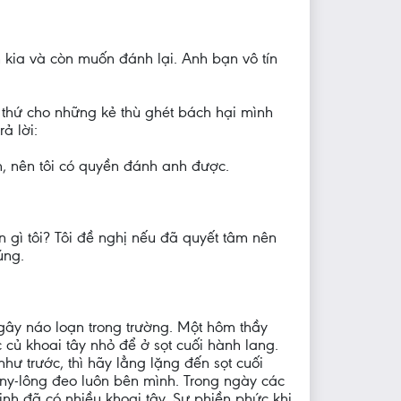
n kia và còn muốn đánh lại. Anh bạn vô tín
a thứ cho những kẻ thù ghét bách hại mình
ả lời:
nh, nên tôi có quyền đánh anh được.
 gì tôi? Tôi đề nghị nếu đã quyết tâm nên
úng.
à gây náo loạn trong trường. Một hôm thầy
 củ khoai tây nhỏ để ở sọt cuối hành lang.
hư trước, thì hãy lẳng lặng đến sọt cuối
i ny-lông đeo luôn bên mình. Trong ngày các
inh đã có nhiều khoai tây. Sự phiền phức khi