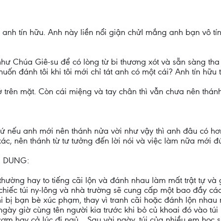
t anh tín hữu. Anh này liền nổi giận chửI mắng anh bạn vô tí
 như Chúa Giê-su để có lòng từ bi thương xót và sẵn sàng th
ốn đánh tôi khi tôi mới chỉ tát anh có một cái? Anh tín hữu tr
h ở trên mặt. Còn cái miệng và tay chân thì vẫn chưa nên thá
Chứ nếu anh mới nên thánh nửa vời như vậy thì anh đâu có hơn
xác, nên thánh từ tư tưởng đến lời nói và việc làm nữa mới đ
N DUNG:
h thường hay to tiếng cãi lộn và đánh nhau làm mất trật tự v
chiếc túi ny-lông và nhà trường sẽ cung cấp một bao đầy các
 bị bạn bè xúc phạm, thay vì tranh cãi hoặc đánh lộn nhau n
t ngày giờ cùng tên người kia trước khi bỏ củ khoai đó vào tú
 cơm hay cả lúc đi ngủ… Sau vài ngày, túi của nhiều em học s