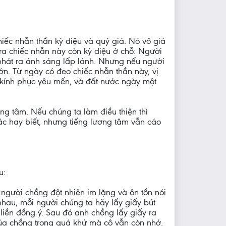
iếc nhẫn thần kỳ diệu và quý giá. Nó vô giá
ra chiếc nhẫn này còn kỳ diệu ở chỗ: Người
 phát ra ánh sáng lấp lánh. Nhưng nếu người
ớn. Từ ngày có đeo chiếc nhẫn thần này, vị
 kính phục yêu mến, và đất nước ngày một
ng tâm. Nếu chúng ta làm điều thiện thì
ác hay biết, nhưng tiếng lương tâm vẫn cáo
u:
ì người chồng đột nhiên im lặng và ôn tồn nói
 nhau, mỗi người chúng ta hãy lấy giấy bút
 liền đồng ý. Sau đó anh chồng lấy giấy ra
i của chồng trong quá khứ mà cô vẫn còn nhớ.