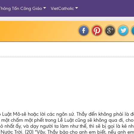
Thông Tấn Công Giáo
VietCatholic
Luật Mô-sê hoặc lời các ngôn sứ. Thầy đến không phải là để 
thì một chấm một phết trong Lề Luật cũng sẽ không qua đi, ch
ỏ nhất ấy, và dạy người ta làm như thế, thì sẽ bị gọi là kẻ n
ng Nước Trời. (20) "Vậy, Thầy bảo cho anh em biết, nếu anh 