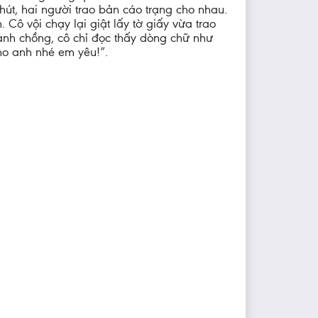
hút, hai người trao bản cáo trạng cho nhau.
 Cô vội chạy lại giật lấy tờ giấy vừa trao
anh chồng, cô chỉ đọc thấy dòng chữ như
cho anh nhé em yêu!”.