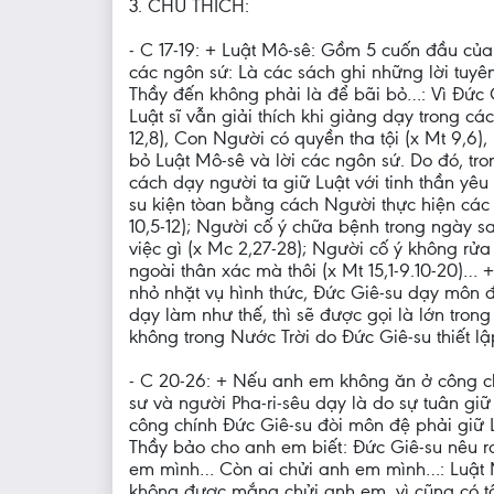
3. CHÚ THÍCH:
- C 17-19: + Luật Mô-sê: Gồm 5 cuốn đầu của
các ngôn sứ: Là các sách ghi những lời tuyê
Thầy đến không phải là để bãi bỏ…: Vì Đức 
Luật sĩ vẫn giải thích khi giảng dạy trong 
12,8), Con Người có quyền tha tội (x Mt 9,
bỏ Luật Mô-sê và lời các ngôn sứ. Do đó, t
cách dạy người ta giữ Luật với tinh thần yêu
su kiện tòan bằng cách Người thực hiện các l
10,5-12); Người cố ý chữa bệnh trong ngày s
việc gì (x Mc 2,27-28); Người cố ý không rửa
ngoài thân xác mà thôi (x Mt 15,1-9.10-20)…
nhỏ nhặt vụ hình thức, Đức Giê-su dạy môn đệ
dạy làm như thế, thì sẽ được gọi là lớn tro
không trong Nước Trời do Đức Giê-su thiết lậ
- C 20-26: + Nếu anh em không ăn ở công chí
sư và người Pha-ri-sêu dạy là do sự tuân giữ 
công chính Đức Giê-su đòi môn đệ phải giữ
Thầy bảo cho anh em biết: Đức Giê-su nêu r
em mình… Còn ai chửi anh em mình…: Luật M
không được mắng chửi anh em, vì cũng có tộ