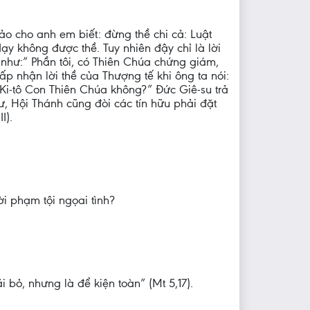
ảo cho anh em biết: đừng thề chi cả: Luật
ạy không được thề. Tuy nhiên đậy chỉ là lời
như:” Phần tôi, có Thiên Chúa chứng giám,
ấp nhận lời thề của Thượng tế khi ông ta nói:
 Ki-tô Con Thiên Chúa không?” Đức Giê-su trả
ư, Hội Thánh cũng đòi các tín hữu phải đặt
I).
i phạm tội ngọai tình?
bỏ, nhưng là để kiện toàn” (Mt 5,17).