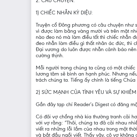
2. CÂU CHUYỆN:
1) CHIẾC NHẪN KỲ DIỆU:
Truyện cổ Đông phương có câu chuyện như sa
vì được làm bằng vàng mười và trên mặt nhẫ
nào đeo nó mà làm điều tốt thì chiếc nhẫn đ
đeo nhẫn làm điều gì thất nhân ác đức, thì c
Đại vương do luôn được nhẫn cảnh báo nên 
cường thịnh.
Mỗi người trong chúng ta cũng có một chiếc 
lương tâm sẽ bình an hạnh phúc. Nhưng nếu t
trách chúng ta. Tiếng ấy chính là tiếng Chúa
2) SỨC MẠNH CỦA TÌNH YÊU VÀ SỰ KHIÊM
Gần đây tạp chí Reader’s Digest có đăng mộ
Có đôi vợ chồng nhà kia thường tranh cãi hơn
với vợ rằng: “Thôi, chúng ta đã cãi nhau nhi
viết ra những lỗi lầm của nhau trong một thờ
và bắt đầu ngồi viết. Thấy vậy, cô vợ không 