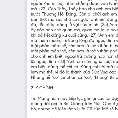
người Pha-ri-sêu, thì sẽ chẳng được vào Nước
toà. (22) Còn Thầy, Thầy bảo cho anh em biế
trước Thượng Hội Đồng. Còn ai chửi anh em m
bàn thờ, mà sực nhớ có người anh em đang có
đã, rồi trở lại dâng lễ vật của mình. (25) 
ấy nộp anh cho quan toà, quan toà lại giao a
khi trả hết đồng xu cuối cùng. (27) "Anh em
mà thèm muốn, thì trong lòng đã ngoại tình 
một phần thân thể, còn hơn là toàn thân bị 
một phần thân thể, còn hơn là toàn thân phải 
cho anh em biết: ngoại trừ trường hợp hôn n
tội ngoại tình. (33) "Anh em còn nghe Luật 
em biết: đừng thề chi cả. Đừng chỉ trời mà th
lem mà thề, vì đó là thành của Đức Vua cao 
Nhưng hễ "có" thì phải nói "có", "không" thì 
2. Ý CHÍNH:
Tin Mừng hôm nay tiếp tục ghi lại các lời d
giảng dài gọi là Bài Giảng Trên Núi. Qua 
bỏ, nhưng để kiện tòan Luật Cũ của Mô-sê 