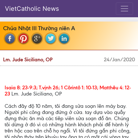
VietCatholic News
Chúa Nhật III Thường niên A
Lm. Jude Siciliano, OP
24/Jan/2020
Isaia 8: 23-9:3; T.vịnh 26; 1 Côrintô 1: 10-13; Matthêu 4: 12-
23
Lm. Jude Siciliano, OP
Cách đây độ 10 năm, tôi đang sửa soạn lên máy bay.
Người phi công đang đứng ở cửa. tay dựa vào quầy
đựng thức ăn mà các tiêp viên sửa soạn đồ ăn. Chúng
tôi dừng ở đó vì có những hành khách phải để hành lý
trên hộc cao trên chỗ họ ngồi. Vì tôi đứng gần phi công,
tôi nhận tháy trên khuỷu tay ông ta có một cái vòng tay,