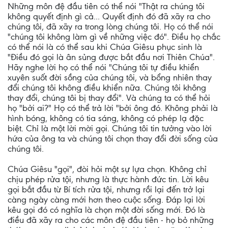
Những môn đệ đầu tiên có thể nói "Thật ra chúng tôi
không quyết định gì cả... Quyết định đó đã xãy ra cho
chúng tôi, đã xãy ra trong lòng chúng tôi. Họ có thể nói
"chúng tôi không làm gì về những việc đó". Điều họ chắc
có thể nói là có thể sau khi Chúa Giêsu phục sinh là
"Điều đó gọi là ân sủng được bắt đầu nơi Thiên Chúa".
Hãy nghe lời họ có thể nói "Chúng tôi tự điều khiển
xuyên suốt đời sồng của chúng tôi, và bổng nhiên thay
đổi chúng tôi không điều khiển nữa. Chúng tôi không
thay đổi, chúng tôi bị thay đổi". Và chúng ta có thể hỏi
họ "bởi ai?" Họ có thể trả lời "bởi ông đó. Không phải là
hình bóng, không có tia sáng, không có phép lạ đặc
biệt. Chỉ là một lời mời gọi. Chúng tôi tin tưởng vào lời
hứa của ông ta và chúng tôi chọn thay đổi đời sống của
chúng tôi.
Chúa Giêsu "gọi", đòi hỏi một sự lựa chọn. Không chỉ
chịu phép rửa tội, nhưng là thực hành đức tin. Lời kêu
gọi bắt đầu từ Bí tích rửa tội, nhưng rồi lại đến trở lại
càng ngày càng mới hơn theo cuộc sống. Đáp lại lời
kêu gọi đó có nghĩa là chọn một đời sống mới. Đó là
điều đã xãy ra cho các môn đệ đầu tiên - họ bỏ những