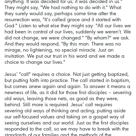
anything. It was decided for us; it was decided in us."
They might say, "We had nothing to do with it." What
they surely would say, perhaps some time after the
resurrection was, "It’s called grace and it started with
God." Listen to what else they might say: "All our lives we
had been in control of our lives, suddenly we weren’t. We
did not change, we were changed." "By whom?" we ask.
And they would respond, "By this man. There was no
mirage, no lightening, no special miracle. Just an
invitation. We put our trust in his word and we made a
choice to change our lives."
Jesus’ "call" requires a choice. Not just getting baptized,
but putting faith into practice. The call started in baptism,
but comes anew again and again. To answer it means a
newness of life, as it did for those first disciples – severing
old ways, leaving those nets, as good as they were,
behind. Still more is required. Jesus’ call requires
severing old ways of thinking and acting; putting aside
our self-focused values and taking on a gospel way of
seeing ourselves and our world. Just as the first disciples
responded to the call, so we may have to break with the
standards of our families and the methods of the