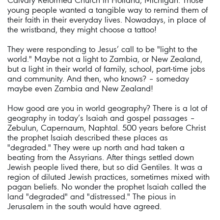
Calvary Reformed Church in Holland, Michigan. Those
young people wanted a tangible way to remind them of
their faith in their everyday lives. Nowadays, in place of
the wristband, they might choose a tattoo!
They were responding to Jesus’ call to be "light to the
world." Maybe not a light to Zambia, or New Zealand,
but a light in their world of family, school, part-time jobs
and community. And then, who knows? – someday
maybe even Zambia and New Zealand!
How good are you in world geography? There is a lot of
geography in today’s Isaiah and gospel passages –
Zebulun, Capernaum, Naphtal. 500 years before Christ
the prophet Isaiah described these places as
"degraded." They were up north and had taken a
beating from the Assyrians. After things settled down
Jewish people lived there, but so did Gentiles. It was a
region of diluted Jewish practices, sometimes mixed with
pagan beliefs. No wonder the prophet Isaiah called the
land "degraded" and "distressed." The pious in
Jerusalem in the south would have agreed.