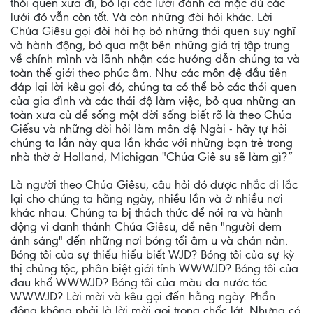
thói quen xưa đi, bỏ lại các lưới đánh cá mặc dù các
lưới đó vẫn còn tốt. Và còn những đòi hỏi khác. Lời
Chúa Giêsu gọi đòi hỏi họ bỏ những thói quen suy nghĩ
và hành động, bỏ qua một bên những giá trị tập trung
về chính mình và lãnh nhận các hướng dẫn chúng ta và
toàn thế giới theo phúc âm. Như các môn đệ đầu tiên
đáp lại lời kêu gọi đó, chúng ta có thể bỏ các thói quen
của gia đình và các thái độ làm việc, bỏ qua những an
toàn xưa củ để sống một đời sống biết rõ là theo Chúa
Giếsu và những đòi hỏi làm môn đệ Ngài - hãy tự hỏi
chúng ta lần này qua lần khác với những bạn trẻ trong
nhà thờ ở Holland, Michigan "Chúa Giê su sẽ làm gì?”
Là người theo Chúa Giêsu, câu hỏi đó được nhắc đi lắc
lại cho chúng ta hằng ngày, nhiều lần và ở nhiều nơi
khác nhau. Chúng ta bị thách thức để nói ra và hành
động vi danh thánh Chúa Giêsu, để nên "người đem
ánh sáng" đến những nơi bóng tối âm u và chán nản.
Bóng tôi của sự thiếu hiểu biết WJD? Bóng tôi của sự kỳ
thị chủng tộc, phân biệt giới tính WWWJD? Bóng tôi của
đau khổ WWWJD? Bóng tôi của màu da nước tóc
WWWJD? Lời mời và kêu gọi đến hằng ngày. Phần
đông không phải là lời mời gọi trong chốc lát. Nhưng có