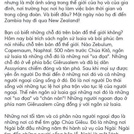
nhưng là một ánh sáng trong thế giới của họ và của gia
đình, nơi trường học nơi họ làm việc bán thời gian và
trong cộng đoàn. Và biết đâu? Một ngày nào họ đi đến
Zambia hay đi qua New Zealand!
Bạn có biết những chỗ đó trên bản đồ thế giới không?
Hôm nay bài trích sách ngôn sứ Isaia và bài phúc âm
nói nhiều chỗ trên bản đồ thế giới. Nào Zebulum,
Capernaum, Naphtal. 500 năm trước Chúa Kitô, ngôn
sứ Isaia tả những chỗ đó là những nơi "sa đọa". Những
chỗ đó ở về phía bắc Giêrusalem và đã bị dân
Asssyrians chiếm đóng và tàn phá. Sau khi mọi sự được
yên ổn người Do thái đến ở những nơi đó và cả những
người ngoại cũng sống ở đó. Đó là nơi người Do thái
sống với những tục lệ hơi pha trộn vào tục lệ của người
ngoại. Thế nên ngôn sứ Isaia gọi những nơi đó là những
nơi "sa đọa" và "chán nản"! Những người ngoan đạo ở
phía nam Giêrusalem cũng đồng ý với ngôn sứ Isaia.
Những nơi tối tăm và có phân nửa người ngoại đạo là
những nơi có thể tìm gặp Chúa Giêsu. Đó là những nơi
Ngài bắt đầu những năm thi hành sứ vụ của Ngài: Ngài