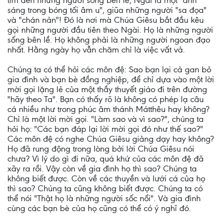
tìm đến những người sống bên lề, Ngài là một "ánh
sáng trong bóng tối âm u", giũa những người "sa đọa"
và "chán nản"! Đó là nơi mà Chúa Giêsu bắt đầu kêu
gọi những người đầu tiên theo Ngài. Họ là những người
sống bên lề. Họ không phải là những người ngoan đạo
nhất. Hằng ngày họ vẫn chăm chỉ là việc vất vả.
Chúng ta có thể hỏi các môn đệ: Sao bạn lại cả gan bỏ
gia đình và bạn bè đồng nghiệp, để chỉ dựa vào một lời
mời gọi lặng lẻ của một thầy thuyết giáo đi trên đường
"hãy theo Ta". Bạn có thấy rõ là không có phép lạ câu
cá nhiều như trong phúc âm thánh Mátthêu hay không?
Chỉ là một lời mời gọi. "Làm sao và vì sao?", chúng ta
hỏi họ: "Các bạn đáp lại lời mời gọi đó như thế sao?"
Các môn đệ có nghe Chúa Giêsu giảng dạy hay không?
Họ đã rung động trong lòng bởi lời Chúa Giêsu nói
chưa? Vì lý do gì đi nữa, quá khứ của các môn đệ đã
xãy ra rồi. Vậy còn về gia đình họ thì sao? Chúng ta
không biết được. Còn về các thuyền và lưới cá của họ
thì sao? Chúng ta cũng không biết được. Chúng ta có
thể nói "Thật họ là những người sốc nổi". Và gia đình
cùng các bạn bè của họ cũng có thể có ý nghĩ đó.