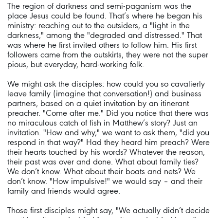
The region of darkness and semi-paganism was the
place Jesus could be found. That’s where he began his
ministry: reaching out to the outsiders, a "light in the
darkness," among the "degraded and distressed." That
was where he first invited others to follow him. His first
followers came from the outskirts, they were not the super
pious, but everyday, hard-working folk.
We might ask the disciples: how could you so cavalierly
leave family (imagine that conversation!) and business
partners, based on a quiet invitation by an itinerant
preacher. "Come after me." Did you notice that there was
no miraculous catch of fish in Matthew’s story? Just an
invitation. "How and why," we want to ask them, "did you
respond in that way?" Had they heard him preach? Were
their hearts touched by his words? Whatever the reason,
their past was over and done. What about family ties?
We don’t know. What about their boats and nets? We
don’t know. "How impulsive!" we would say – and their
family and friends would agree.
Those first disciples might say, "We actually didn’t decide