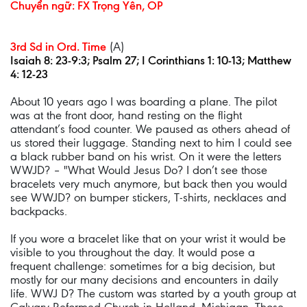
Chuyển ngữ: FX Trọng Yên, OP
3rd Sd in Ord. Time
(A)
Isaiah 8: 23-9:3; Psalm 27; I Corinthians 1: 10-13; Matthew
4: 12-23
About 10 years ago I was boarding a plane. The pilot
was at the front door, hand resting on the flight
attendant’s food counter. We paused as others ahead of
us stored their luggage. Standing next to him I could see
a black rubber band on his wrist. On it were the letters
WWJD? – "What Would Jesus Do? I don’t see those
bracelets very much anymore, but back then you would
see WWJD? on bumper stickers, T-shirts, necklaces and
backpacks.
If you wore a bracelet like that on your wrist it would be
visible to you throughout the day. It would pose a
frequent challenge: sometimes for a big decision, but
mostly for our many decisions and encounters in daily
life. WWJ D? The custom was started by a youth group at