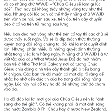
và có những chữ WWJD –“Chúa Giêsu sẽ làm gì lúc
đó?”. Thời nay tôi không thấy những vòng tay như thế
nũa. Nhưng đôi lúc bạn có thể thấy những chữ WWJD
trên vành xe hơi, bên sau xe, trên áo, trên dây chuyền
đeo ở cổ và trên túi mang sau lưng.
Nếu bạn đeo một vòng như thế trên cổ tay thì các chữ sẽ
được thấy suốt ngày. Và sẽ là dịp thách thức thường
xuyên trong đời sống chúng ta: đôi khi là một quyết định
lớn. Nhưng, phần nhiều là những quyết định thường
nhật trong việc làm hằng ngày. Những chữ WWJD (là từ
viết tắc của câu What Would Jesus Do) do một nhóm
bạn trẻ ở Nhà Thờ Mới Calvary nơi có tượng Chúa
Giêsu chịu đóng đinh trên cây thánh giá ở tiểu bang
Michigan. Các bạn trẻ đó muốn có một dịp rõ ràng để
nhắc họ nhở đến đức tin của họ trong đời sống hằng
ngày. Lúc này nơi cổ tay họ đã để những chữ đó chạm
vào da.
Họ đã đáp lại lời mời gọi của Chúa Giêsu nên là "ánh
sáng cho thế giới". Có thể không phải là một ánh sáng
cho nước Zambia ở Phi Châu hay ở nước New Zealand,