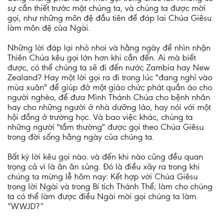
sự cần thiết trước mặt chúng ta, và chúng ta được mời
gọi, như những môn đệ đầu tiên để đáp lai Chúa Giêsu
làm môn đệ của Ngài.
Những lời đáp lại nhỏ nhoi và hằng ngày để nhìn nhận
Thiên Chúa kêu gọi lớn hơn khi cần đến. Ai mà biết
được, có thể chúng ta sẽ đi đến nước Zambia hay New
Zealand? Hay một lời gọi ra đi trong lúc "đang nghỉ vào
mùa xuân" để giúp đở một giáo chức phát quần áo cho
người nghèo, để đưa Mình Thánh Chúa cho bệnh nhân
hay cho những người ở nhà dưỡng lảo, hay nói với một
hội đồng ở trường học. Và bao việc khác, chúng ta
những người "tầm thường" được gọi theo Chúa Giêsu
trong đời sống hằng ngày của chúng ta.
Bất kỳ lời kêu gọi nào. và đến khi nào cũng đều quan
trọng cả vì là ân ân sủng. Đó là điều xãy ra trong khi
chúng ta mừng lễ hôm nay: Kết hợp với Chúa Giêsu
trong lời Ngài và trong Bí tích Thánh Thể; làm cho chúng
ta có thể làm được điều Ngài mời gọi chúng ta làm.
“WWJD?”