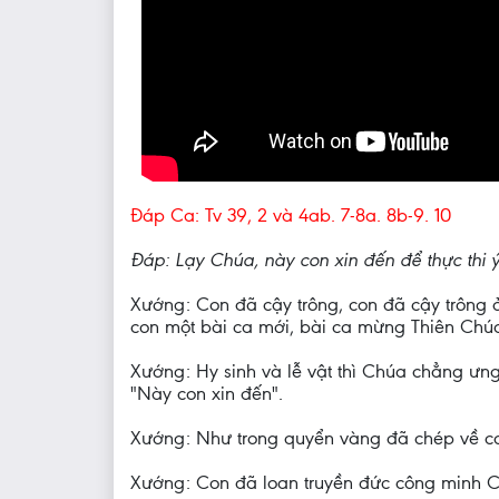
Ðáp Ca: Tv 39, 2 và 4ab. 7-8a. 8b-9. 10
Ðáp: Lạy Chúa, này con xin đến để thực thi ý
Xướng: Con đã cậy trông, con đã cậy trông 
con một bài ca mới, bài ca mừng Thiên Chúa
Xướng: Hy sinh và lễ vật thì Chúa chẳng ưng
"Này con xin đến".
Xướng: Như trong quyển vàng đã chép về con
Xướng: Con đã loan truyền đức công minh Ch