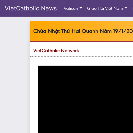
VietCatholic News
Vatican
Giáo Hội Việt Nam
Chúa Nhật Thứ Hai Quanh Năm 19/1/202
VietCatholic Network