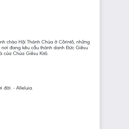
kính chào Hội Thánh Chúa ở Côrintô, những
ắp nơi đang kêu cầu thánh danh Ðức Giêsu
à của Chúa Giêsu Kitô.
 đời. - Alleluia.