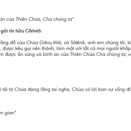
n của Thiên Chúa, Cha chúng ta".
gửi tín hữu Côrintô.
Tông đồ của Chúa Giêsu Kitô, và Sôtênê, anh em chúng tôi, 
, được kêu gọi nên thánh, làm một với tất cả mọi người kh
em được ân sủng và bình an của Thiên Chúa Cha chúng ta, v
vì tôi tớ Chúa đang lắng tai nghe, Chúa có lời ban sự sống đời
n gian".