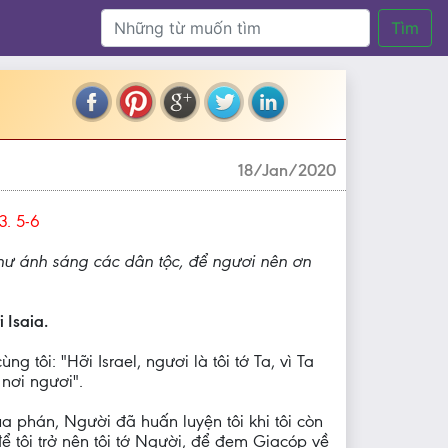
Tìm
18/Jan/2020
 3. 5-6
hư ánh sáng các dân tộc, để ngươi nên ơn
i Isaia.
g tôi: "Hỡi Israel, ngươi là tôi tớ Ta, vì Ta
nơi ngươi".
a phán, Người đã huấn luyện tôi khi tôi còn
để tôi trở nên tôi tớ Người, để đem Giacóp về