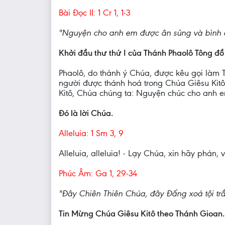
Bài Ðọc II: 1 Cr 1, 1-3
"Nguyện cho anh em được ân sủng và bình a
Khởi đầu thư thứ I của Thánh Phaolô Tông đồ 
Phaolô, do thánh ý Chúa, được kêu gọi làm 
người được thánh hoá trong Chúa Giêsu Kitô
Kitô, Chúa chúng ta: Nguyện chúc cho anh 
Ðó là lời Chúa.
Alleluia: 1 Sm 3, 9
Alleluia, alleluia! - Lạy Chúa, xin hãy phán, 
Phúc Âm: Ga 1, 29-34
"Ðây Chiên Thiên Chúa, đây Ðấng xoá tội trầ
Tin Mừng Chúa Giêsu Kitô theo Thánh Gioan.