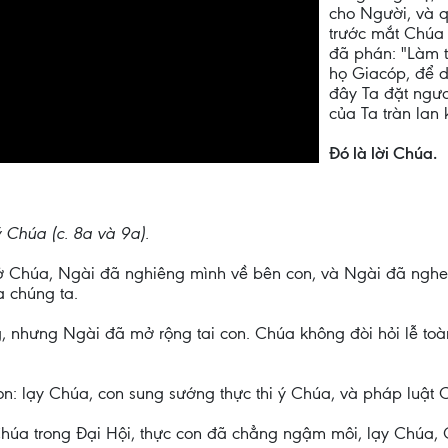
cho Người, và q
trước mắt Chúa 
đã phán: "Làm tô
họ Giacóp, để d
đây Ta đặt ngư
của Ta tràn lan 
Ðó là lời Chúa.
 Chúa (c. 8a và 9a).
ở Chúa, Ngài đã nghiêng mình về bên con, và Ngài đã nghe 
 chúng ta.
, nhưng Ngài đã mở rộng tai con. Chúa không đòi hỏi lễ toàn 
: lạy Chúa, con sung sướng thực thi ý Chúa, và pháp luật C
úa trong Ðại Hội, thực con đã chẳng ngậm môi, lạy Chúa, C