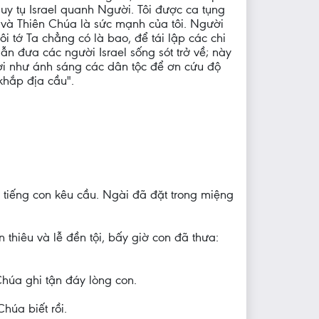
uy tụ Israel quanh Người. Tôi được ca tụng
và Thiên Chúa là sức mạnh của tôi. Người
i tớ Ta chẳng có là bao, để tái lập các chi
ẫn đưa các người Israel sống sót trở về; này
ơi như ánh sáng các dân tộc để ơn cứu độ
khắp địa cầu".
tiếng con kêu cầu. Ngài đã đặt trong miệng
thiêu và lễ đền tội, bấy giờ con đã thưa:
húa ghi tận đáy lòng con.
húa biết rồi.