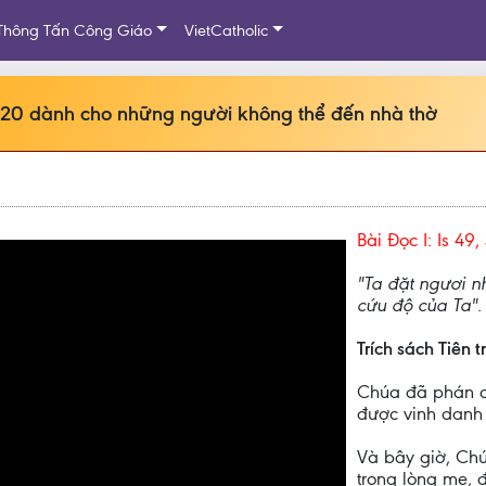
Thông Tấn Công Giáo
VietCatholic
0 dành cho những người không thể đến nhà thờ
Bài Ðọc I: Is 49,
"Ta đặt ngươi n
cứu độ của Ta".
Trích sách Tiên tr
Chúa đã phán cùn
được vinh danh 
Và bây giờ, Chú
trong lòng mẹ, 