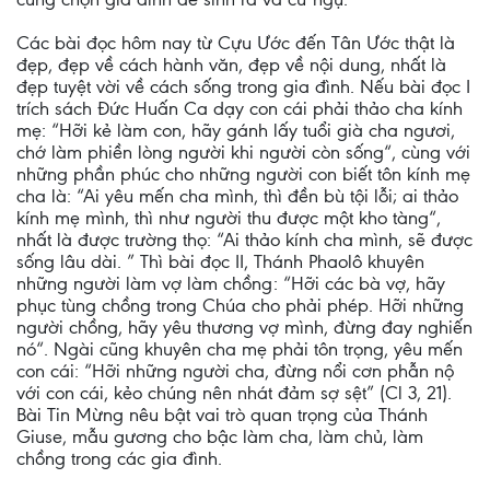
Các bài đọc hôm nay từ Cựu Ước đến Tân Ước thật là
đẹp, đẹp về cách hành văn, đẹp về nội dung, nhất là
đẹp tuyệt vời về cách sống trong gia đình. Nếu bài đọc I
trích sách Đức Huấn Ca dạy con cái phải thảo cha kính
mẹ: “Hỡi kẻ làm con, hãy gánh lấy tuổi già cha ngươi,
chớ làm phiền lòng người khi người còn sống“, cùng với
những phần phúc cho những người con biết tôn kính mẹ
cha là: “Ai yêu mến cha mình, thì đền bù tội lỗi; ai thảo
kính mẹ mình, thì như người thu được một kho tàng“,
nhất là được trường thọ: “Ai thảo kính cha mình, sẽ được
sống lâu dài. ” Thì bài đọc II, Thánh Phaolô khuyên
những người làm vợ làm chồng: “Hỡi các bà vợ, hãy
phục tùng chồng trong Chúa cho phải phép. Hỡi những
người chồng, hãy yêu thương vợ mình, đừng đay nghiến
nó“. Ngài cũng khuyên cha mẹ phải tôn trọng, yêu mến
con cái: “Hỡi những người cha, đừng nổi cơn phẫn nộ
với con cái, kẻo chúng nên nhát đảm sợ sệt” (Cl 3, 21).
Bài Tin Mừng nêu bật vai trò quan trọng của Thánh
Giuse, mẫu gương cho bậc làm cha, làm chủ, làm
chồng trong các gia đình.