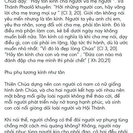
Chúa dạy: “Hãy tôn kính cha ngươi và mẹ ngươi “. Và
Thánh Phaolô khuyên: “Hỡi những người con, hãy vâng
lời cha mẹ trong mọi sự ” (Cl 3, 20). Giới răn không nói
yêu mến nhưng là tôn kính. Người ta yêu anh chị em,
yêu tha nhân, song đối với cha mẹ, phải tôn kính. Đó là
điều mà phận làm con, kẻ bề dưới ngày nay không
muốn biết nữa. Tôn kính có nghĩa là khi cha mẹ nói, dạy
điều gì, con cái phải im lặng, lập tức thi hành, dù là ước
muốn nhỏ nhất: “Vì đó là đẹp lòng Chúa” (Cl 3, 20).
“Hãy tôn kính cha con và mẹ con” ; “Đứa con nào mà
đánh đập cha mẹ mình thì phải chết” ( Xh 20;21)
Phu phụ tương kính như tân
Thiên Chúa dựng nên con người có nam có nữ giống
hình ảnh Chúa, và cho hai người kết hợp với nhau nên
một bằng mối giây loài người không thể tháo cới, để
mỗi người phát triển nảy nở trong hạnh phúc, và sinh
con cái nối giòng dõi loài người và Hội Thánh.
Khi nói thế, người chồng có thể đòi người vợ phụng tùng
chồng một cách mù quáng không? Không, người này
phải phục tùng người kia cho phải đạo, cả hai đều phải