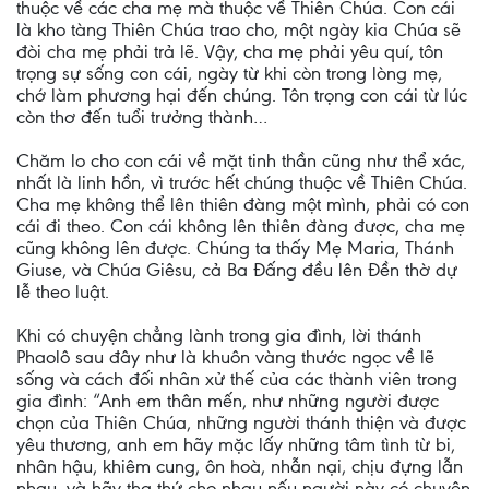
thuộc về các cha mẹ mà thuộc về Thiên Chúa. Con cái
là kho tàng Thiên Chúa trao cho, một ngày kia Chúa sẽ
đòi cha mẹ phải trả lẽ. Vậy, cha mẹ phải yêu quí, tôn
trọng sự sống con cái, ngày từ khi còn trong lòng mẹ,
chớ làm phương hại đến chúng. Tôn trọng con cái từ lúc
còn thơ đến tuổi trưởng thành…
Chăm lo cho con cái về mặt tinh thần cũng như thể xác,
nhất là linh hồn, vì trước hết chúng thuộc về Thiên Chúa.
Cha mẹ không thể lên thiên đàng một mình, phải có con
cái đi theo. Con cái không lên thiên đàng được, cha mẹ
cũng không lên được. Chúng ta thấy Mẹ Maria, Thánh
Giuse, và Chúa Giêsu, cả Ba Đấng đều lên Đền thờ dự
lễ theo luật.
Khi có chuyện chẳng lành trong gia đình, lời thánh
Phaolô sau đây như là khuôn vàng thước ngọc về lẽ
sống và cách đối nhân xử thế của các thành viên trong
gia đình: “Anh em thân mến, như những người được
chọn của Thiên Chúa, những người thánh thiện và được
yêu thương, anh em hãy mặc lấy những tâm tình từ bi,
nhân hậu, khiêm cung, ôn hoà, nhẫn nại, chịu đựng lẫn
nhau, và hãy tha thứ cho nhau nếu người này có chuyện