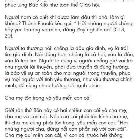
phục tùng Đức Kitô như toàn thể Giáo hội.
Người nam có biết khi được làm đầu thì phải làm gì
không? Thánh Phaolô kêu gọi: ” Hỡi những người chồng,
hãy yêu thương vợ mình, đừng đay nghiến nó” (Cl 3,
20).
Người ta thường nói: chồng là đầu gia đình, vợ là trái
tim gia đình. Nói đúng hơn: chồng là cả hai, vừa là đầu,
vừa là trái tim. Người ta cũng ví người chồng giữ vai trò
như người lái thuyền, phải đưa thuyền đi đúng hướng,
là bảo vệ sự an toàn cho mọi người trong thuyền, phục
vụ mọi người với tình yêu thương, như yêu thương chính
mình, để cùng nhau hướng tới hạnh phúc.
Cha mẹ tôn trọng và yêu mến con cái
Giới răn thứ Bốn này có hai chiều: con cái và cha mẹ,
cha mẹ và con cái. Nếu con cái phải tôn kính cha mẹ,
thì cha mẹ cũng phải tôn trọng, yêu mến con cái: “Hỡi
những người cha, đừng nổi cơn phẫn nộ với con cái“.
Cha mẹ quí mến con cái, vì con cái trước hết không