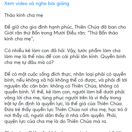
Xem video và nghe bài giảng
Thảo kính cha mẹ
Để giữ cho gia đình hạnh phúc, Thiên Chúa đã ban cho
Giới răn thứ Bốn trong Mười Điều răn: “Thứ Bốn thảo
kính cha mẹ”,
Có nhiều kẻ làm con đã hỏi: Vậy, tước phẩm làm cha
làm mẹ là thế nào để con cái phải tôn kính. Quyền bính
cha mẹ tự đâu mà có?
Để có một cuộc sống đích thực, nhân loại phải có quyền
bính, nếu không xã hội không thể có được, và phải đi tới
nguyên tắc căn bản: không có Thiên Chúa, không có
quyền bính. Vì thế, kẻ làm con, người làm bề dưới phải
vâng lời cha mẹ, tùng phục người trên là vì thấy trong
trật tự ổn định là quyền lực, là thế giá của Thiên Chúa.
Đứa trẻ thấy quyền lực Thiên Chúa nơi cha mẹ, học trò ở
nơi thầy cô, người dân thấy ở nhà cầm quyền. Phải,
quyện lực của cha mẹ là do Thiên Chúa mà ra.