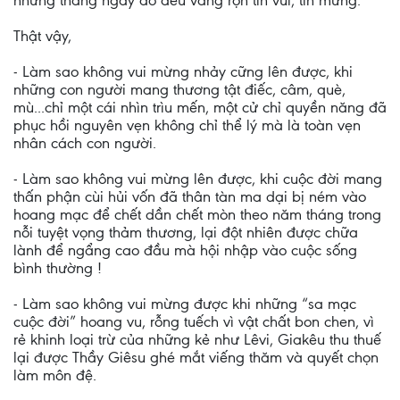
những tháng ngày đó đều vang rộn tin vui, tin mừng.
Thật vậy,
- Làm sao không vui mừng nhảy cững lên được, khi
những con người mang thương tật điếc, câm, què,
mù...chỉ một cái nhìn trìu mến, một cử chỉ quyền năng đã
phục hồi nguyên vẹn không chỉ thể lý mà là toàn vẹn
nhân cách con người.
- Làm sao không vui mừng lên được, khi cuộc đời mang
thấn phận cùi hủi vốn đã thân tàn ma dại bị ném vào
hoang mạc để chết dần chết mòn theo năm tháng trong
nỗi tuyệt vọng thảm thương, lại đột nhiên được chữa
lành để ngẩng cao đầu mà hội nhập vào cuộc sống
bình thường !
- Làm sao không vui mừng được khi những “sa mạc
cuộc đời” hoang vu, rỗng tuếch vì vật chất bon chen, vì
rẻ khinh loại trừ của những kẻ như Lêvi, Giakêu thu thuế
lại được Thầy Giêsu ghé mắt viếng thăm và quyết chọn
làm môn đệ.