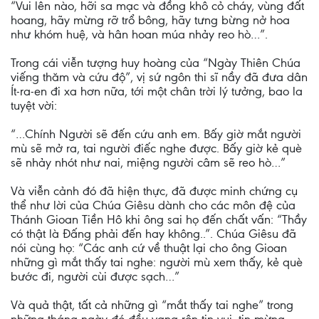
“Vui lên nào, hỡi sa mạc và đồng khô cỏ cháy, vùng đất
hoang, hãy mừng rỡ trổ bông, hãy tưng bừng nở hoa
như khóm huệ, và hân hoan múa nhảy reo hò…”.
Trong cái viễn tượng huy hoàng của “Ngày Thiên Chúa
viếng thăm và cứu độ”, vị sứ ngôn thi sĩ nầy đã đưa dân
Ít-ra-en đi xa hơn nữa, tới một chân trời lý tưởng, bao la
tuyệt vời:
“…Chính Người sẽ đến cứu anh em. Bấy giờ mắt người
mù sẽ mở ra, tai người điếc nghe được. Bấy giờ kẻ què
sẽ nhảy nhót như nai, miệng người câm sẽ reo hò…”
Và viễn cảnh đó đã hiện thực, đã được minh chứng cụ
thể như lời của Chúa Giêsu dành cho các môn đệ của
Thánh Gioan Tiền Hô khi ông sai họ đến chất vấn: “Thầy
có thật là Đấng phải đến hay không..”. Chúa Giêsu đã
nói cùng họ: “Các anh cứ về thuật lại cho ông Gioan
những gì mắt thấy tai nghe: người mù xem thấy, kẻ què
bước đi, người cùi được sạch…”
Và quả thật, tất cả những gì “mắt thấy tai nghe” trong