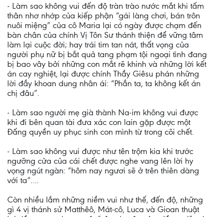
- Làm sao không vui đến độ tràn trào nước mắt khi tấm
thân nhơ nhớp của kiếp phận “gái làng chơi, bán trôn
nuôi miệng” của cô Maria lại có ngày được chạm đến
bàn chân của chính Vị Tôn Sư thánh thiện để vững tâm
làm lại cuộc đời; hay trái tim tan nát, thất vọng của
người phụ nữ bị bắt quả tang phạm tội ngoại tình đang
bị bao vây bởi những con mắt rẽ khinh và những lời kết
án cay nghiệt, lại được chính Thầy Giêsu phán những
lời đầy khoan dung nhân ái: “Phần ta, ta không kết án
chị đâu”.
- Làm sao người mẹ già thành Na-im không vui được
khi đi bên quan tài đưa xác con lain gặp được một
Đấng quyền uy phục sinh con mình từ trong cõi chết.
- Làm sao không vui được như tên trộm kia khi trước
ngưỡng cửa của cái chết được nghe vang lên lời hy
vọng ngút ngàn: “hôm nay ngươi sẽ ở trên thiên dàng
với ta”….
Còn nhiều lắm những niềm vui như thế, đến độ, những
gì 4 vị thánh sử Matthêô, Mát-cô, Luca và Gioan thuật