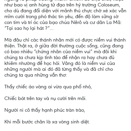
như bao vị anh hùng tử đạo trên hý trường Coloseum,
cho dù đang đối diện với mãnh thú chực chờ xé xác vẫn
mĩm cười trong phó thác tin yêu, đến độ làm sững sờ
con tim và trí óc của bạo chúa Nêrô và cư dân La Mã:
“Tại sao họ lại hát ?”…
Mà đâu chỉ các thánh nhân mới có được niềm vui thánh
thiện. Thật ra, ở giữa đời thường cuộc sống, cũng đang
có bao nhiêu “chứng nhân của niềm vui” mà đôi khi
chúng ta chưa kịp tỉnh táo để nhận ra hay chưa đủ
khiêm nhường để học hỏi. Vâng đó là niềm vui của
những người mà ai đó đã từng thấy và đã chỉ cho
chúng ta qua những vần thơ:
Thấy chiếc áo vàng ai vừa qua phố nhỏ,
Chiếc bát trên tay và nụ cười trên môi.
Người ni cô thấy hạnh phúc tràn trào,
Khi mỗi bước chân là xa vòng sinh diệt.