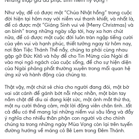
Nhưng thập giá đã phục sinh niềm hy vọng !
Như vậy, để có được một “Chúa Nhật hồng” trong cuộc
đời hiện tại hôm nay với niềm vui thanh khiết, và nhất là,
để có được một “Giáng Sinh vui vẻ (Merry Christmas) và
an bình” trong những ngày sắp tới, hay xa hơn chút
nữa, để có được một cuộc đời luôn tràn ngập tiếng cười
của yên vui và hạnh phúc, thiết tưởng ngay từ hôm nay,
nơi Bàn Tiệc Thánh Thể nầy, chúng ta phải cùng nhau
gặp gỡ Đức Kitô và hãy để cho Tin Mừng của Ngài đi
vào mọi ngỏ ngách của cuộc sống, để cho sự hiện diện
của Ngài phảng phất thường xuyên trong mối quan hệ
ứng xử và hành động của chúng ta.
Thật vậy, một chút sẻ chia cho người đang đói, một bờ
vai sát cánh để gánh bớt nỗi nhọc nhằn, một bàn tay
nắm chặt để dìu ai đang kiệt sức, một ánh mắt thứ tha,
một nụ cười thông cảm, một lời động viên chân tình...tất
cả đều có thể mang lại những niềm vui sâu lắng và đầy
ý nghĩa cho nhiều thân phận con người và cho chính
chúng ta trong những ngày Mùa Vọng còn lại trên tuyến
đường hướng về máng cỏ Bê Lem trong Đêm Thánh.