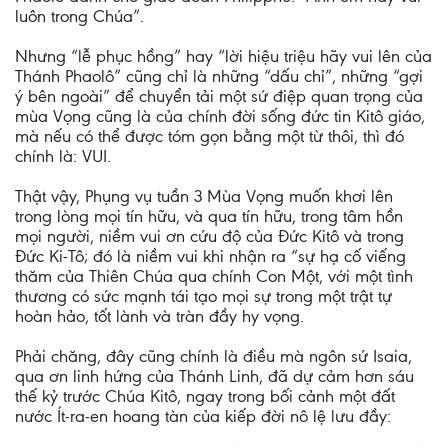
luôn trong Chúa”.
Nhưng “lễ phục hồng” hay “lời hiệu triệu hãy vui lên của
Thánh Phaolô” cũng chỉ là những “dấu chỉ”, những “gợi
ý bên ngoài” để chuyển tải một sứ điệp quan trọng của
mùa Vọng cũng là của chính đời sống đức tin Kitô giáo,
mà nếu có thể được tóm gọn bằng một từ thôi, thì đó
chính là: VUI.
Thật vậy, Phụng vụ tuần 3 Mùa Vọng muốn khơi lên
trong lòng mọi tín hữu, và qua tín hữu, trong tâm hồn
mọi người, niềm vui ơn cứu độ của Đức Kitô và trong
Đức Ki-Tô; đó là niềm vui khi nhận ra “sự hạ cố viếng
thăm của Thiên Chúa qua chính Con Một, với một tình
thương có sức mạnh tái tạo mọi sự trong một trật tự
hoàn hảo, tốt lành và tràn đầy hy vọng.
Phải chăng, đây cũng chính là điều mà ngôn sứ Isaia,
qua ơn linh hứng của Thánh Linh, đã dự cảm hơn sáu
thế kỷ trước Chúa Kitô, ngay trong bối cảnh một đất
nước Ít-ra-en hoang tàn của kiếp đời nô lệ lưu đầy: