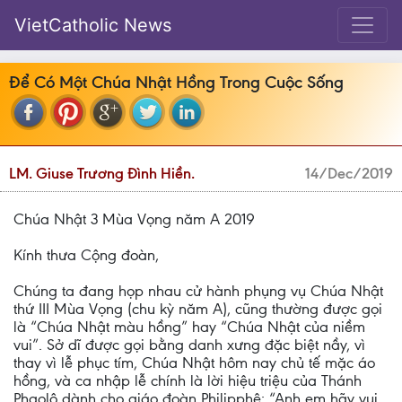
VietCatholic News
Để Có Một Chúa Nhật Hồng Trong Cuộc Sống
LM. Giuse Trương Đình Hiền.
14/Dec/2019
Chúa Nhật 3 Mùa Vọng năm A 2019
Kính thưa Cộng đoàn,
Chúng ta đang họp nhau cử hành phụng vụ Chúa Nhật
thứ III Mùa Vọng (chu kỳ năm A), cũng thường được gọi
là “Chúa Nhật màu hồng” hay “Chúa Nhật của niềm
vui”. Sở dĩ được gọi bằng danh xưng đặc biệt nầy, vì
thay vì lễ phục tím, Chúa Nhật hôm nay chủ tế mặc áo
hồng, và ca nhập lễ chính là lời hiệu triệu của Thánh
Phaolô dành cho giáo đoàn Philipphê: “Anh em hãy vui