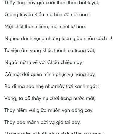
Thấy ông thầy già cười thao thao bất tuyệt,
Giảng truyện Kiều mà hồn để nơi nao !
Một chút thanh liêm, một chút tự hào,
Nghèo danh vọng nhưng luôn giàu nhân cách…!
Tu viện âm vang khúc thánh ca trong vắt,
Người nữ tu về với Chúa chiều nay.
Cả một đời quên mình phục vụ hăng say,
Ra đi mà sao nhẹ như mây trời xanh ngát !
Vâng, ta đã thấy nụ cười trong nước mắt,
Thấy niềm vui giữa muôn vạn đắng cay.
Thấy bao mảnh đời vạ gió tai bay,