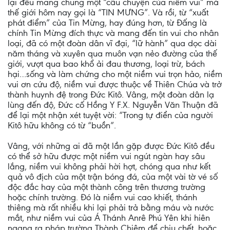
lại đều mang chung một “câu chuyện của niềm vui” mà
thế giới hôm nay gọi là “TIN MƯNG”. Và rồi, từ “xuất
phát điểm” của Tin Mừng, hay đúng hơn, từ Đấng là
chính Tin Mừng đích thực và mang đến tin vui cho nhân
loại, đã có một đoàn dân vĩ đại, “lữ hành” qua dọc dài
năm tháng và xuyên qua muôn vạn nẻo đường của thế
giới, vượt qua bao khổ ải đau thương, loại trừ, bách
hại…sống và làm chứng cho một niềm vui trọn hảo, niềm
vui ơn cứu độ, niềm vui được thuộc về Thiên Chúa và trở
thành huynh đệ trong Đức Kitô. Vâng, một đoàn dân lạ
lùng đến độ, Đức cố Hồng Y F.X. Nguyễn Văn Thuận đã
để lại một nhận xét tuyệt vời: “Trong tự điển của người
Kitô hữu không có từ “buồn”.
Vâng, với những ai đã một lần gặp được Đức Kitô đều
có thể sở hữu được một niềm vui ngút ngàn hay sâu
lắng, niềm vui không phải hời hợt, chóng qua như kết
quả vô địch của một trận bóng đá, của một vài tờ vé số
độc đắc hay của một thành công trên thương trường
hoặc chính trường. Đó là niềm vui cao khiết, thánh
thiêng mà rất nhiều khi lại phải trả bằng máu và nước
mắt, như niềm vui của Á Thánh Anrê Phú Yên khi hiên
ngang ra pháp trường Thành Chiêm để chịu chết, hoặc