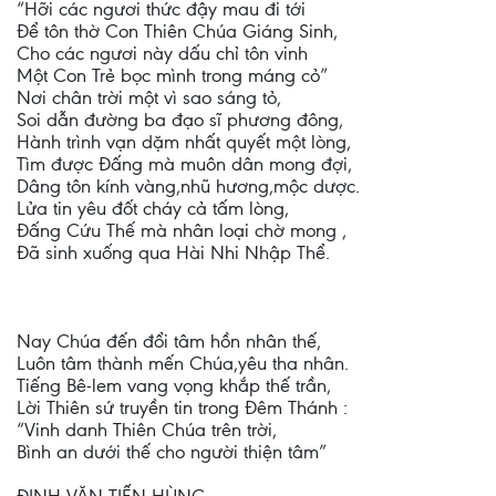
“Hỡi các ngươi thức đậy mau đi tới
Để tôn thờ Con Thiên Chúa Giáng Sinh,
Cho các ngươi này dấu chỉ tôn vinh
Một Con Trẻ bọc mình trong máng cỏ”
Nơi chân trời một vì sao sáng tỏ,
Soi dẫn đường ba đạo sĩ phương đông,
Hành trình vạn dặm nhất quyết một lòng,
Tìm được Đấng mà muôn dân mong đợi,
Dâng tôn kính vàng,nhũ hương,mộc dược.
Lửa tin yêu đốt cháy cả tấm lòng,
Đấng Cứu Thế mà nhân loại chờ mong ,
Đã sinh xuống qua Hài Nhi Nhập Thể.
Nay Chúa đến đổi tâm hồn nhân thế,
Luôn tâm thành mến Chúa,yêu tha nhân.
Tiếng Bê-lem vang vọng khắp thế trần,
Lời Thiên sứ truyền tin trong Đêm Thánh :
“Vinh danh Thiên Chúa trên trời,
Bình an dưới thế cho người thiện tâm”