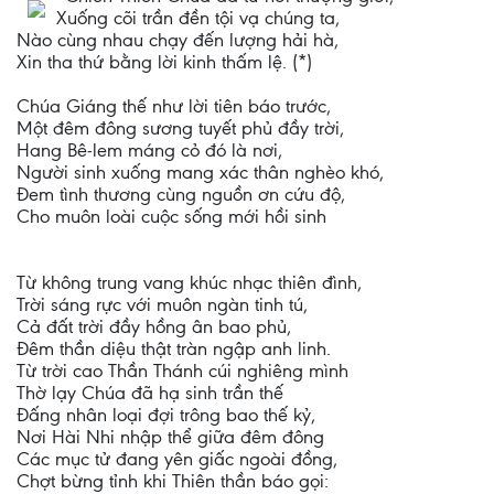
Xuống cõi trần đền tội vạ chúng ta,
Nào cùng nhau chạy đến lượng hải hà,
Xin tha thứ bằng lời kinh thấm lệ. (*)
Chúa Giáng thế như lời tiên báo trước,
Một đêm đông sương tuyết phủ đầy trời,
Hang Bê-lem máng cỏ đó là nơi,
Người sinh xuống mang xác thân nghèo khó,
Đem tình thương cùng nguồn ơn cứu độ,
Cho muôn loài cuộc sống mới hồi sinh
Từ không trung vang khúc nhạc thiên đình,
Trời sáng rực với muôn ngàn tinh tú,
Cả đất trời đầy hồng ân bao phủ,
Đêm thần diệu thật tràn ngập anh linh.
Từ trời cao Thần Thánh cúi nghiêng mình
Thờ lạy Chúa đã hạ sinh trần thế
Đấng nhân loại đợi trông bao thế kỷ,
Nơi Hài Nhi nhập thể giữa đêm đông
Các mục tử đang yên giấc ngoài đồng,
Chợt bừng tỉnh khi Thiên thần báo gọi: