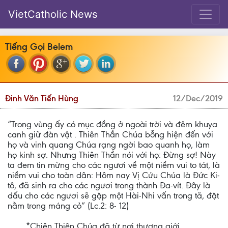
VietCatholic News
Tiếng Gọi Belem
Đinh Văn Tiến Hùng
12/Dec/2019
“Trong vùng ấy có mục đồng ở ngoài trời và đêm khuya
canh giữ đàn vật . Thiên Thần Chúa bỗng hiện đến với
họ và vinh quang Chúa rạng ngời bao quanh họ, làm
họ kinh sợ. Nhưng Thiên Thần nói với họ: Đừng sợ! Này
ta đem tin mừng cho các ngươi về một niềm vui to tát, là
niềm vui cho toàn dân: Hôm nay Vị Cứu Chúa là Đức Ki-
tô, đã sinh ra cho các ngươi trong thành Đa-vít. Đây là
dấu cho các ngươi sẽ gặp một Hài-Nhi vấn trong tã, đặt
nằm trong máng cỏ” (Lc.2: 8- 12)
*Chiên Thiên Chúa đã từ nơi thượng giới,