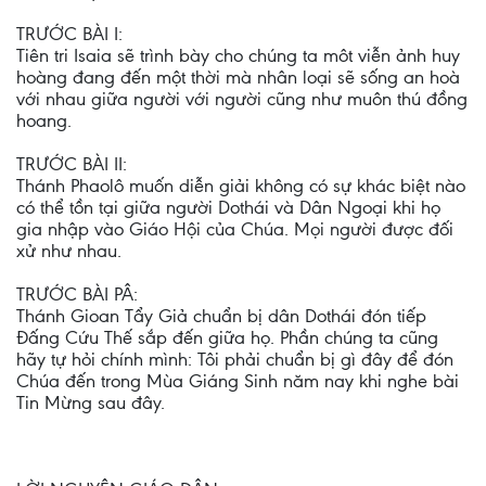
TRƯỚC BÀI I:
Tiên tri Isaia sẽ trình bày cho chúng ta môt viễn ảnh huy
hoàng đang đến một thời mà nhân loại sẽ sống an hoà
với nhau giữa người với người cũng như muôn thú đồng
hoang.
TRƯỚC BÀI II:
Thánh Phaolô muốn diễn giải không có sự khác biệt nào
có thể tồn tại giữa người Dothái và Dân Ngoại khi họ
gia nhập vào Giáo Hội của Chúa. Mọi người được đối
xử như nhau.
TRƯỚC BÀI PÂ:
Thánh Gioan Tẩy Giả chuẩn bị dân Dothái đón tiếp
Đấng Cứu Thế sắp đến giữa họ. Phần chúng ta cũng
hãy tự hỏi chính mình: Tôi phải chuẩn bị gì đây để đón
Chúa đến trong Mùa Giáng Sinh năm nay khi nghe bài
Tin Mừng sau đây.