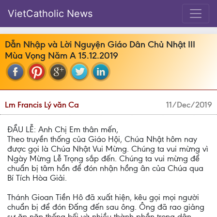
VietCatholic News
Dẫn Nhập và Lời Nguyện Giáo Dân Chủ Nhật III
Mùa Vọng Năm A 15.12.2019
Lm Francis Lý văn Ca
11/Dec/2019
ĐẦU LỄ: Anh Chị Em thân mến,
Theo truyền thống của Giáo Hội, Chúa Nhật hôm nay
được gọi là Chúa Nhật Vui Mừng. Chúng ta vui mừng vì
Ngày Mừng Lễ Trọng sắp đến. Chúng ta vui mừng để
chuẩn bị tâm hồn để đón nhận hồng ân của Chúa qua
Bí Tích Hòa Giải.
Thánh Gioan Tiền Hô đã xuất hiện, kêu gọi mọi người
chuẩn bị để đón Đấng đến sau ông. Ông đã rao giảng
sự ăn năn thống hối và nhiều thành phần trong dân