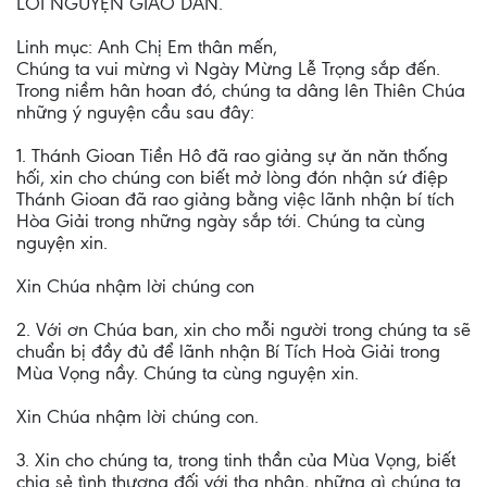
LỜI NGUYỆN GIÁO DÂN.
Linh mục: Anh Chị Em thân mến,
Chúng ta vui mừng vì Ngày Mừng Lễ Trọng sắp đến.
Trong niềm hân hoan đó, chúng ta dâng lên Thiên Chúa
những ý nguyện cầu sau đây:
1. Thánh Gioan Tiền Hô đã rao giảng sự ăn năn thống
hối, xin cho chúng con biết mở lòng đón nhận sứ điệp
Thánh Gioan đã rao giảng bằng việc lãnh nhận bí tích
Hòa Giải trong những ngày sắp tới. Chúng ta cùng
nguyện xin.
Xin Chúa nhậm lời chúng con
2. Với ơn Chúa ban, xin cho mỗi người trong chúng ta sẽ
chuẩn bị đầy đủ để lãnh nhận Bí Tích Hoà Giải trong
Mùa Vọng nầy. Chúng ta cùng nguyện xin.
Xin Chúa nhậm lời chúng con.
3. Xin cho chúng ta, trong tinh thần của Mùa Vọng, biết
chia sẻ tình thương đối với tha nhân, những gì chúng ta