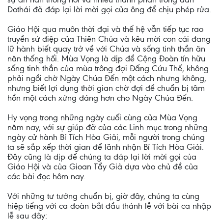
Dothái đã đáp lại lời mời gọi của ông để chịu phép rửa.
Giáo Hội qua muôn thời đại và thế hệ vẫn tiếp tục rao
truyền sứ điệp của Thiên Chúa và kêu mời con cái đang
lữ hành biết quay trở về với Chúa và sống tinh thần ăn
năn thống hối. Mùa Vọng là dịp để Cộng Đoàn tín hữu
sống tinh thần của mùa trông đợi Đấng Cứu Thế, không
phải ngồi chờ Ngày Chúa Đến một cách nhưng không,
nhưng biết lợi dụng thời gian chờ đợi để chuẩn bị tâm
hồn một cách xứng đáng hơn cho Ngày Chúa Đến.
Hy vọng trong những ngày cuối cùng của Mùa Vọng
năm nay, với sự giúp đỡ của các Linh mục trong những
ngày cử hành Bí Tích Hòa Giải, mỗi người trong chúng
ta sẽ sắp xếp thời gian để lãnh nhận Bí Tích Hòa Giải.
Đây cũng là dịp để chúng ta đáp lại lời mời gọi của
Giáo Hội và của Gioan Tẩy Giả dựa vào chủ đề của
các bài đọc hôm nay.
Với những tư tưởng chuẩn bị, giờ đây, chúng ta cùng
hiệp tiếng với ca đoàn bắt đầu thánh lễ với bài ca nhập
lễ sau đây: