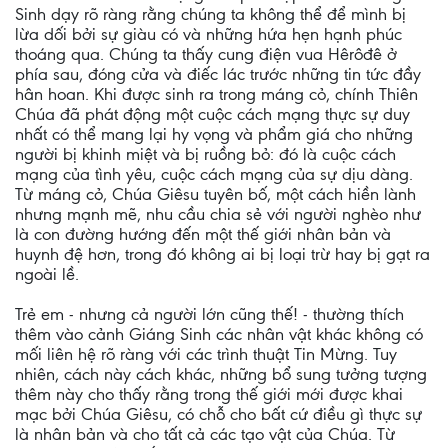
Sinh dạy rõ ràng rằng chúng ta không thể để mình bị
lừa dối bởi sự giàu có và những hứa hẹn hạnh phúc
thoáng qua. Chúng ta thấy cung điện vua Hêrôđê ở
phía sau, đóng cửa và điếc lác trước những tin tức đầy
hân hoan. Khi được sinh ra trong máng cỏ, chính Thiên
Chúa đã phát động một cuộc cách mạng thực sự duy
nhất có thể mang lại hy vọng và phẩm giá cho những
người bị khinh miệt và bị ruồng bỏ: đó là cuộc cách
mạng của tình yêu, cuộc cách mạng của sự dịu dàng.
Từ máng cỏ, Chúa Giêsu tuyên bố, một cách hiền lành
nhưng mạnh mẽ, nhu cầu chia sẻ với người nghèo như
là con đường hướng đến một thế giới nhân bản và
huynh đệ hơn, trong đó không ai bị loại trừ hay bị gạt ra
ngoài lề.
Trẻ em - nhưng cả người lớn cũng thế! - thường thích
thêm vào cảnh Giáng Sinh các nhân vật khác không có
mối liên hệ rõ ràng với các trình thuật Tin Mừng. Tuy
nhiên, cách này cách khác, những bổ sung tưởng tượng
thêm này cho thấy rằng trong thế giới mới được khai
mạc bởi Chúa Giêsu, có chỗ cho bất cứ điều gì thực sự
là nhân bản và cho tất cả các tạo vật của Chúa. Từ