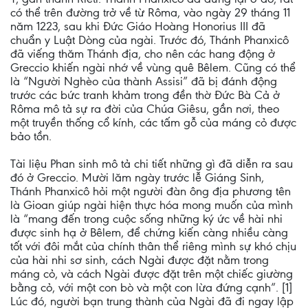
có thể trên đường trở về từ Rôma, vào ngày 29 tháng 11
năm 1223, sau khi Đức Giáo Hoàng Honorius III đã
chuẩn y Luật Dòng của ngài. Trước đó, Thánh Phanxicô
đã viếng thăm Thánh địa, cho nên các hang động ở
Greccio khiến ngài nhớ về vùng quê Bêlem. Cũng có thể
là “Người Nghèo của thành Assisi” đã bị đánh động
trước các bức tranh khảm trong đền thờ Đức Bà Cả ở
Rôma mô tả sự ra đời của Chúa Giêsu, gần nơi, theo
một truyền thống cổ kính, các tấm gỗ của máng cỏ được
bảo tồn.
Tài liệu Phan sinh mô tả chi tiết những gì đã diễn ra sau
đó ở Greccio. Mười lăm ngày trước lễ Giáng Sinh,
Thánh Phanxicô hỏi một người đàn ông địa phương tên
là Gioan giúp ngài hiện thực hóa mong muốn của mình
là “mang đến trong cuộc sống những ký ức về hài nhi
được sinh hạ ở Bêlem, để chứng kiến càng nhiều càng
tốt với đôi mắt của chính thân thể riêng mình sự khó chịu
của hài nhi sơ sinh, cách Ngài được đặt nằm trong
máng cỏ, và cách Ngài được đặt trên một chiếc giường
bằng cỏ, với một con bò và một con lừa đứng cạnh”. [1]
Lúc đó, người bạn trung thành của Ngài đã đi ngay lập