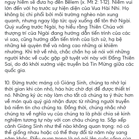
nguy hiểm sẽ đưa họ đến Bêlem (x. Mt 2: 1-12). Niềm vui
lớn đến với họ trước sự hiện diện của Vua Hài Nhi. Họ
không bị chi phối bởi môi trường nghèo nàn xung
quanh, nhưng ngay lập tức quỳ xuống để tôn thờ Ngài.
Quỳ xuống trước Ngài, họ hiểu rằng Thiên Chúa với
thượng trí của Ngài đang hướng dẫn tiến trình của các
vì sao, cũng hướng dẫn tiến trình của lịch sử, hạ bệ
những kẻ quyèn thế và nâng cao những ai khiêm
nhường. Khi trở về nhà, chắc chắn họ sẽ nói với những
người khác về cuộc gặp gỡ tuyệt vời này với Đấng Thiên
Sai, do đó khởi xướng việc truyền bá Tin Mừng giữa các
quốc gia.
10. Đứng trước máng cỏ Giáng Sinh, chúng ta nhớ lại
thời gian khi còn nhỏ, háo hức chờ đợi để được thiết trí
nó. Những ký ức này làm cho tất cả chúng ta ý thức hơn
về món quà quý giá nhận được từ những người truyền
bá niềm tin cho chúng ta. Đồng thời, chúng nhắc nhở
chúng ta về nghĩa vụ của chúng ta là phải chia sẻ kinh
nghiệm tương tự này với con cháu chúng ta. Sắp xếp
cảnh Giáng Sinh như thế nào không quan trọng: nó có
thể giống nhau hoặc có thể thay đổi từ năm này sang
năm khác. Điều quan trọng là nó nói lên cuộc sống của