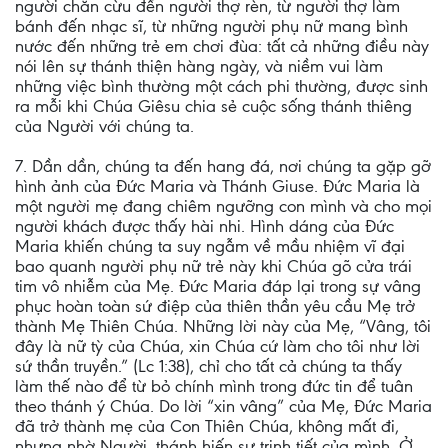
người chăn cừu đến người thợ rèn, từ người thợ làm
bánh đến nhạc sĩ, từ những người phụ nữ mang bình
nước đến những trẻ em chơi đùa: tất cả những điều này
nói lên sự thánh thiện hàng ngày, và niềm vui làm
những việc bình thường một cách phi thường, được sinh
ra mỗi khi Chúa Giêsu chia sẻ cuộc sống thánh thiêng
của Người với chúng ta.
7. Dần dần, chúng ta đến hang đá, nơi chúng ta gặp gỡ
hình ảnh của Đức Maria và Thánh Giuse. Đức Maria là
một người mẹ đang chiêm ngưỡng con mình và cho mọi
người khách được thấy hài nhi. Hình dáng của Đức
Maria khiến chúng ta suy ngẫm về mầu nhiệm vĩ đại
bao quanh người phụ nữ trẻ này khi Chúa gõ cửa trái
tim vô nhiễm của Mẹ. Đức Maria đáp lại trong sự vâng
phục hoàn toàn sứ điệp của thiên thần yêu cầu Mẹ trở
thành Mẹ Thiên Chúa. Những lời này của Mẹ, “Vâng, tôi
đây là nữ tỳ của Chúa, xin Chúa cứ làm cho tôi như lời
sứ thần truyền.” (Lc 1:38), chỉ cho tất cả chúng ta thấy
làm thế nào để từ bỏ chính mình trong đức tin để tuân
theo thánh ý Chúa. Do lời “xin vâng” của Mẹ, Đức Maria
đã trở thành mẹ của Con Thiên Chúa, không mất đi,
nhưng nhờ Người, thánh hiến sự trinh tiết của mình. Ở