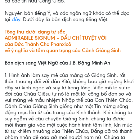
cả các tín hữu Công Giáo.
Nguyên bản tiếng Ý, và các ngôn ngữ khác có thể đọc
tại
đây
. Dưới đây là bản dịch sang tiếng Việt.
Tông thư dưới dạng tự sắc
ADMIRABILE SIGNUM – DẤU CHỈ TUYỆT VỜI
của Đức Thánh Cha Phanxicô
về ý nghĩa và tầm quan trọng của Cảnh Giáng Sinh
Bản dịch sang Việt Ngữ của J.B. Đặng Minh An
1. Hình ảnh làm say mê của máng cỏ Giáng Sinh, rất
thân thương đối với dân Kitô, không bao giờ ngừng khơi
dậy sự kinh ngạc và suy tư trong lòng. Việc mô tả sự ra
đời của Chúa Giêsu tự nó là một lời công bố đơn sơ và
vui mừng về mầu nhiệm Nhập thể của Con Thiên Chúa.
Cảnh Chúa Giáng Sinh giống như một Tin mừng sống
động mọc lên từ các trang của Kinh thánh. Khi chúng ta
suy ngẫm về câu chuyện Giáng Sinh, chúng ta được
mời tham gia vào một cuộc hành trình tâm linh, kín múc
từ sự khiêm nhường của Thiên Chúa, Đấng đã trở thành
phàm nhân để gặp gỡ mọi người nam nữ. Chúng ta