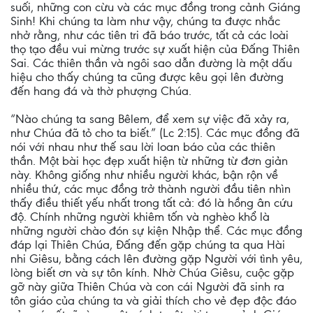
suối, những con cừu và các mục đồng trong cảnh Giáng
Sinh! Khi chúng ta làm như vậy, chúng ta được nhắc
nhở rằng, như các tiên tri đã báo trước, tất cả các loài
thọ tạo đều vui mừng trước sự xuất hiện của Đấng Thiên
Sai. Các thiên thần và ngôi sao dẫn đường là một dấu
hiệu cho thấy chúng ta cũng được kêu gọi lên đường
đến hang đá và thờ phượng Chúa.
“Nào chúng ta sang Bêlem, để xem sự việc đã xảy ra,
như Chúa đã tỏ cho ta biết.” (Lc 2:15). Các mục đồng đã
nói với nhau như thế sau lời loan báo của các thiên
thần. Một bài học đẹp xuất hiện từ những từ đơn giản
này. Không giống như nhiều người khác, bận rộn về
nhiều thứ, các mục đồng trở thành người đầu tiên nhìn
thấy điều thiết yếu nhất trong tất cả: đó là hồng ân cứu
độ. Chính những người khiêm tốn và nghèo khổ là
những người chào đón sự kiện Nhập thể. Các mục đồng
đáp lại Thiên Chúa, Đấng đến gặp chúng ta qua Hài
nhi Giêsu, bằng cách lên đường gặp Người với tình yêu,
lòng biết ơn và sự tôn kính. Nhờ Chúa Giêsu, cuộc gặp
gỡ này giữa Thiên Chúa và con cái Người đã sinh ra
tôn giáo của chúng ta và giải thích cho vẻ đẹp độc đáo