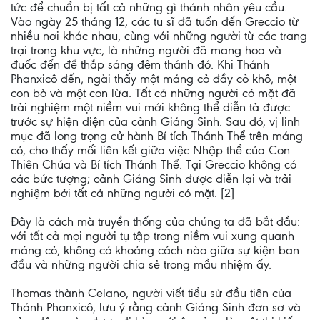
tức để chuẩn bị tất cả những gì thánh nhân yêu cầu.
Vào ngày 25 tháng 12, các tu sĩ đã tuốn đến Greccio từ
nhiều nơi khác nhau, cùng với những người từ các trang
trại trong khu vực, là những người đã mang hoa và
đuốc đến để thắp sáng đêm thánh đó. Khi Thánh
Phanxicô đến, ngài thấy một máng cỏ đầy cỏ khô, một
con bò và một con lừa. Tất cả những người có mặt đã
trải nghiệm một niềm vui mới không thể diễn tả được
trước sự hiện diện của cảnh Giáng Sinh. Sau đó, vị linh
mục đã long trọng cử hành Bí tích Thánh Thể trên máng
cỏ, cho thấy mối liên kết giữa việc Nhập thể của Con
Thiên Chúa và Bí tích Thánh Thể. Tại Greccio không có
các bức tượng; cảnh Giáng Sinh được diễn lại và trải
nghiệm bởi tất cả những người có mặt. [2]
Đây là cách mà truyền thống của chúng ta đã bắt đầu:
với tất cả mọi người tụ tập trong niềm vui xung quanh
máng cỏ, không có khoảng cách nào giữa sự kiện ban
đầu và những người chia sẻ trong mầu nhiệm ấy.
Thomas thành Celano, người viết tiểu sử đầu tiên của
Thánh Phanxicô, lưu ý rằng cảnh Giáng Sinh đơn sơ và