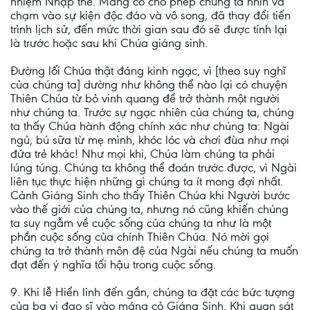
nhiệm Nhập thể. Máng cỏ cho phép chúng ta nhìn và
chạm vào sự kiện độc đáo và vô song, đã thay đổi tiến
trình lịch sử, đến mức thời gian sau đó sẽ được tính lại
là trước hoặc sau khi Chúa giáng sinh.
Đường lối Chúa thật đáng kinh ngạc, vì [theo suy nghĩ
của chúng ta] dường như không thể nào lại có chuyện
Thiên Chúa từ bỏ vinh quang để trở thành một người
như chúng ta. Trước sự ngạc nhiên của chúng ta, chúng
ta thấy Chúa hành động chính xác như chúng ta: Ngài
ngủ, bú sữa từ mẹ mình, khóc lóc và chơi đùa như mọi
đứa trẻ khác! Như mọi khi, Chúa làm chúng ta phải
lúng túng. Chúng ta không thể đoán trước được, vì Ngài
liên tục thực hiện những gì chúng ta ít mong đợi nhất.
Cảnh Giáng Sinh cho thấy Thiên Chúa khi Người bước
vào thế giới của chúng ta, nhưng nó cũng khiến chúng
ta suy ngẫm về cuộc sống của chúng ta như là một
phần cuộc sống của chính Thiên Chúa. Nó mời gọi
chúng ta trở thành môn đệ của Ngài nếu chúng ta muốn
đạt đến ý nghĩa tối hậu trong cuộc sống.
9. Khi lễ Hiển linh đến gần, chúng ta đặt các bức tượng
của ba vị đạo sĩ vào máng cỏ Giáng Sinh. Khi quan sát