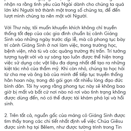
nhận ra rằng tình yêu của Ngài dành cho chúng ta quá
lớn khi Người trở thành một trong số chúng ta, để đến
lượt mình chúng ta nên một với Người.
Với Thư này, tôi muốn khuyến khích không chỉ truyền
thống tốt đẹp của các gia đình chuẩn bị cảnh Giáng
Sinh vào những ngày trước dịp lễ, mà cả phong tục bày
trí cảnh Giáng Sinh ở nơi làm việc, trong trường học,
bệnh viện, nhà tù và các quảng trường thị trấn. Trí tưởng
tượng tuyệt vời và sự sáng tạo luôn được thể hiện trong
việc sử dụng các vật liệu đa dạng nhất để tạo ra những
kiệt tác nhỏ của thẩm mỹ. Khi còn nhỏ, chúng ta học hỏi
từ cha mẹ và ông bà của mình để tiếp tục truyền thống
hân hoan này, trong đó gói gọn rất nhiều lòng đạo đức
bình dân. Tôi hy vọng rằng phong tục này sẽ không bao
giờ bị mất và bất cứ nơi nào nó rơi vào tình trạng không
được dùng đến, nó có thể được tái khám phá lại và hồi
sinh.
2. Trên tất cả, nguồn gốc của máng cỏ Giáng Sinh được
tìm thấy trong các chi tiết nhất định về việc Chúa Giêsu
được sinh hạ tại Bêlem, như được tường trình trong Tin