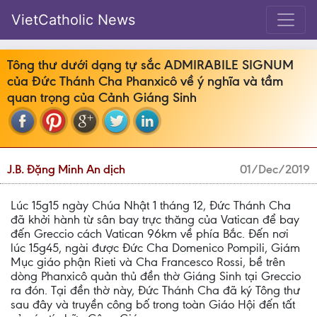
VietCatholic News
Tông thư dưới dạng tự sắc ADMIRABILE SIGNUM
của Đức Thánh Cha Phanxicô về ý nghĩa và tầm
quan trọng của Cảnh Giáng Sinh
J.B. Đặng Minh An dịch
01/Dec/2019
Lúc 15g15 ngày Chúa Nhật 1 tháng 12, Đức Thánh Cha
đã khởi hành từ sân bay trực thăng của Vatican để bay
đến Greccio cách Vatican 96km về phía Bắc. Đến nơi
lúc 15g45, ngài được Đức Cha Domenico Pompili, Giám
Mục giáo phận Rieti và Cha Francesco Rossi, bề trên
dòng Phanxicô quản thủ đền thờ Giáng Sinh tại Greccio
ra đón. Tại đền thờ này, Đức Thánh Cha đã ký Tông thư
sau đây và truyền công bố trong toàn Giáo Hội đến tất