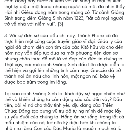
cảm động này được đi kèm với ân sủng là một thị kiến
thật kỳ diệu: một trong những người có mặt đã nhìn thấy
Hài nhi Giêsu đang nằm trong máng cỏ. Từ cảnh Giáng
Sinh trong đêm Giáng Sinh năm 1223, “tất cả mọi người
trở về nhà với niềm vui”. [3]
3. Với sự đơn sơ của dấu chỉ này, Thánh Phanxicô đã
thực hiện một công cuộc truyền giáo vĩ đại. Giáo lý của
ngài đã chạm đến con tim của các Kitô hữu và cho đến
hôm nay vẫn tiếp tục đưa ra một phương tiện đơn sơ
nhưng chân thực để mô tả vẻ đẹp của đức tin chúng ta.
Thật vậy, nơi mà cảnh Giáng Sinh đầu tiên được diễn lại
thể hiện và gợi lên những tình cảm này. Greccio đã trở
thành nơi ẩn náu cho linh hồn, một ngọn núi bảo vệ
được bao trùm trong im lặng.
Tại sao cảnh Giáng Sinh lại khơi dậy sự ngạc nhiên như
thế và khiến chúng ta cảm động sâu sắc đến vậy? Đầu
tiên, bởi vì nó cho thấy tình yêu dịu dàng của Thiên
Chúa: Đấng tạo dựng vũ trụ đã tự hạ mình để mặc lấy
sự yếu đuối của chúng ta. Hồng ân sự sống, trong tất cả
mầu nhiệm của nó, trở nên kỳ diệu hơn khi chúng ta
nhận ra rằng Con của Đức Maria là nguồn mạch và là