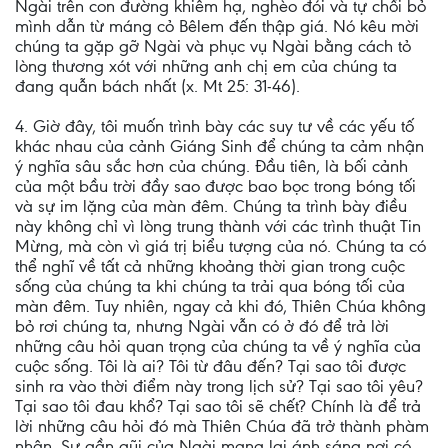
Ngài trên con đường khiêm hạ, nghèo đói và tự chối bỏ
mình dẫn từ máng cỏ Bêlem đến thập giá. Nó kêu mời
chúng ta gặp gỡ Ngài và phục vụ Ngài bằng cách tỏ
lòng thương xót với những anh chị em của chúng ta
đang quẫn bách nhất (x. Mt 25: 31-46).
4. Giờ đây, tôi muốn trình bày các suy tư về các yếu tố
khác nhau của cảnh Giáng Sinh để chúng ta cảm nhận
ý nghĩa sâu sắc hơn của chúng. Đầu tiên, là bối cảnh
của một bầu trời đầy sao được bao bọc trong bóng tối
và sự im lặng của màn đêm. Chúng ta trình bày điều
này không chỉ vì lòng trung thành với các trình thuật Tin
Mừng, mà còn vì giá trị biểu tượng của nó. Chúng ta có
thể nghĩ về tất cả những khoảng thời gian trong cuộc
sống của chúng ta khi chúng ta trải qua bóng tối của
màn đêm. Tuy nhiên, ngay cả khi đó, Thiên Chúa không
bỏ rơi chúng ta, nhưng Ngài vẫn có ở đó để trả lời
những câu hỏi quan trọng của chúng ta về ý nghĩa của
cuộc sống. Tôi là ai? Tôi từ đâu đến? Tại sao tôi được
sinh ra vào thời điểm này trong lịch sử? Tại sao tôi yêu?
Tại sao tôi đau khổ? Tại sao tôi sẽ chết? Chính là để trả
lời những câu hỏi đó mà Thiên Chúa đã trở thành phàm
nhân. Sự gần gũi của Ngài mang lại ánh sáng nơi có