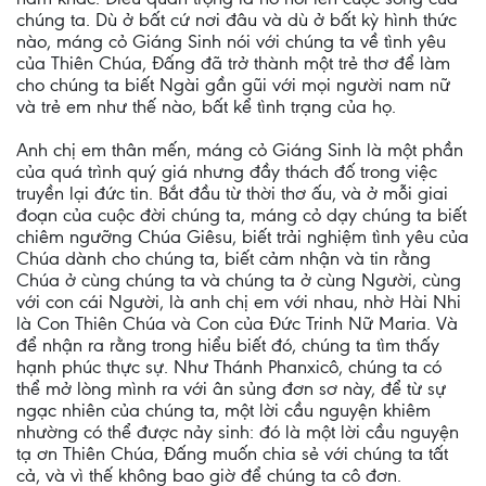
chúng ta. Dù ở bất cứ nơi đâu và dù ở bất kỳ hình thức
nào, máng cỏ Giáng Sinh nói với chúng ta về tình yêu
của Thiên Chúa, Đấng đã trở thành một trẻ thơ để làm
cho chúng ta biết Ngài gần gũi với mọi người nam nữ
và trẻ em như thế nào, bất kể tình trạng của họ.
Anh chị em thân mến, máng cỏ Giáng Sinh là một phần
của quá trình quý giá nhưng đầy thách đố trong việc
truyền lại đức tin. Bắt đầu từ thời thơ ấu, và ở mỗi giai
đoạn của cuộc đời chúng ta, máng cỏ dạy chúng ta biết
chiêm ngưỡng Chúa Giêsu, biết trải nghiệm tình yêu của
Chúa dành cho chúng ta, biết cảm nhận và tin rằng
Chúa ở cùng chúng ta và chúng ta ở cùng Người, cùng
với con cái Người, là anh chị em với nhau, nhờ Hài Nhi
là Con Thiên Chúa và Con của Đức Trinh Nữ Maria. Và
để nhận ra rằng trong hiểu biết đó, chúng ta tìm thấy
hạnh phúc thực sự. Như Thánh Phanxicô, chúng ta có
thể mở lòng mình ra với ân sủng đơn sơ này, để từ sự
ngạc nhiên của chúng ta, một lời cầu nguyện khiêm
nhường có thể được nảy sinh: đó là một lời cầu nguyện
tạ ơn Thiên Chúa, Đấng muốn chia sẻ với chúng ta tất
cả, và vì thế không bao giờ để chúng ta cô đơn.