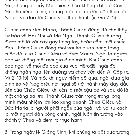
Mẹ, chúng ta thấy Mẹ Thiên Chúa không chỉ giữ Con
Mẹ cho riêng mình, nhưng mời mọi người tuân theo lời
Người và đưa lời Chúa vào thực hành (x. Ga 2: 5).
Ở bên cạnh Đức Maria, Thánh Giuse đứng đó cho thấy
sự bảo vệ Hài Nhi và Mẹ Ngài. Thánh Giuse thường
được mô tả với cây gậy trong tay, hoặc cầm một chiếc
đèn. Thánh Giuse đóng một vai trò quan trọng trong
cuộc đời của Chúa Giêsu và Đức Maria. Ngài là người
bảo vệ không mệt mỏi gia đình mình. Khi Chúa cảnh
báo ngài về mối đe dọa của vua Hêrôđê, ngài đã
không ngần ngại lên đường và chạy trốn đến Ai Cập (x.
Mt 2: 13-15). Và một khi nguy hiểm đã qua, ngài đưa gia
đình trở về Nagiarét, nơi ngài sẽ trở thành thầy dạy đầu
tiên của Chúa Giêsu khi còn là một cậu bé và sau đó là
một chàng trai trẻ. Thánh Giuse trân trọng trong lòng
mình mầu nhiệm lớn lao xung quanh Chúa Giêsu và
Đức Maria là người phối ngẫu của ngài; và với tư cách
là một người đàn công chính, ngài luôn tin tưởng vào
thánh ý Chúa và đem ra thực hành.
8. Trong ngày lễ Giáng Sinh, khi chúng ta đặt bức tượng