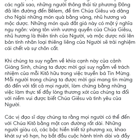
các ngôi sao, những người thông thái từ phương Đông
đã lên đường đến Bêlem, để tìm Chúa Giêsu và dâng
cho Ngài những món quà bằng vàng, nhũ hương và
mộc dược. Những món quà đắt giá này có một ý nghĩa
ngụ ngôn: vàng tôn vinh vương quyền của Chúa Giêsu,
nhũ hương là thiên tính của Người, và mộc dược nói lên
bản tính nhân loại thiêng liêng của Người sẽ trải nghiệm
cái chết và sự chôn cất.
Khi chúng ta suy ngẫm về khía cạnh này của cảnh
Giáng Sinh, chúng ta được mời gọi suy ngẫm về trách
nhiệm của mỗi Kitô hữu trong việc truyền bá Tin Mừng.
Mỗi người trong chúng ta được mời gọi mang tin mừng
đó đến với tất cả mọi người, làm chứng bằng những
việc làm thực tế đầy lòng thương xót của chúng ta đối
với niềm vui được biết Chúa Giêsu và tình yêu của
Người.
Các vị đạo sĩ dạy chúng ta rằng mọi người có thể đến
với Chúa Kitô bằng một con đường rất dài. Những
người giàu có, các bậc hiền triết từ phương xa, khao
khát sự vô hạn, họ bắt đầu cuộc hành trình dài và đầy