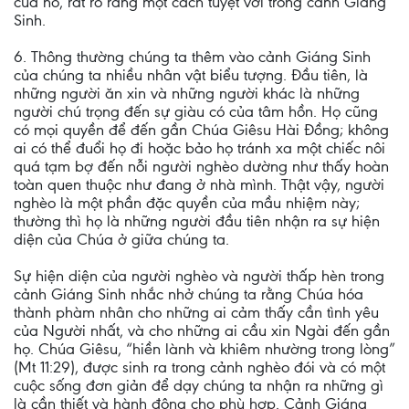
của nó, rất rõ ràng một cách tuyệt vời trong cảnh Giáng
Sinh.
6. Thông thường chúng ta thêm vào cảnh Giáng Sinh
của chúng ta nhiều nhân vật biểu tượng. Đầu tiên, là
những người ăn xin và những người khác là những
người chú trọng đến sự giàu có của tâm hồn. Họ cũng
có mọi quyền để đến gần Chúa Giêsu Hài Đồng; không
ai có thể đuổi họ đi hoặc bảo họ tránh xa một chiếc nôi
quá tạm bợ đến nỗi người nghèo dường như thấy hoàn
toàn quen thuộc như đang ở nhà mình. Thật vậy, người
nghèo là một phần đặc quyền của mầu nhiệm này;
thường thì họ là những người đầu tiên nhận ra sự hiện
diện của Chúa ở giữa chúng ta.
Sự hiện diện của người nghèo và người thấp hèn trong
cảnh Giáng Sinh nhắc nhở chúng ta rằng Chúa hóa
thành phàm nhân cho những ai cảm thấy cần tình yêu
của Người nhất, và cho những ai cầu xin Ngài đến gần
họ. Chúa Giêsu, “hiền lành và khiêm nhường trong lòng”
(Mt 11:29), được sinh ra trong cảnh nghèo đói và có một
cuộc sống đơn giản để dạy chúng ta nhận ra những gì
là cần thiết và hành động cho phù hợp. Cảnh Giáng