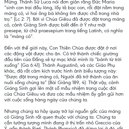
Mừng. Thánh Sử Luca nói đơn giản rằng Đức Maria
“sinh con trai đầu lòng, lấy tã bọc con, rồi đặt nằm trong
máng cỏ, vì hai ông bà không tìm được chỗ trong nhà
trọ.” (Lc 2: 7). Bởi vì Chúa Giêsu đã được đặt trong máng
cỏ, cảnh Giáng Sinh được biết đến ở Ý như một
presepe, từ chữ praesepium trong tiếng Latinh, có nghĩa
là “máng cỏ”.
Đến với thế giới này, Con Thiên Chúa được đặt ở nơi
các động vật được cho ăn. Cỏ trở thành chiếc giường
đầu tiên của Đấng sẽ tự mạc khải mình là “bánh từ trời
xuống” (Ga 6:41). Thánh Augustinô, và các Giáo Phụ
khác, đã rất cảm kích trước hình ảnh biểu tượng này:
“Được đặt trong máng cỏ, Người đã trở thành của ăn
nuôi sống chúng ta” (Bài Giảng 189, 4). Thật vậy, cảnh
Giáng Sinh gợi lên một số mầu nhiệm trong cuộc đời
của Chúa Giêsu và đưa các mầu nhiệm ấy gần gũi hơn
với cuộc sống hàng ngày của chúng ta.
Nhưng chúng ta hãy quay trở lại nguồn gốc của máng
cỏ Giáng Sinh rất quen thuộc với chúng ta. Chúng ta
cần tưởng tượng mình đang ở thị trấn nhỏ Greccio của
Ý, gần thành Rieti. Thánh Phanxicô đã dừng lại ở đó, rất