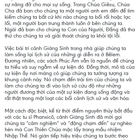
sự nâng đỡ cho mọi sự sống. Trong Chúa Giêsu, Chúa
Cha đã ban cho chúng ta một người anh em đến để tìm
kiếm chúng ta bất cứ khi nào chúng ta bối rối hoặc lạc
lối, một người bạn trung thành luôn ở bên chúng ta.
Ngài đã ban cho chúng ta Con của Người, Đấng đã tha
thứ cho chúng ta và giải thoát chúng ta khỏi tội lỗi.
Việc bài trí cảnh Giáng Sinh trong nhà giúp chúng ta
làm sống lại lịch sử của những gì diễn ra ở Bêlem.
Đương nhiên, các sách Phúc Âm vẫn là nguồn để chúng
ta hiểu và suy ngẫm về sự kiện đó. Đồng thời, mô tả của
sự kiện ấy nơi máng cỏ giúp chúng ta tưởng tượng ra
khung cảnh này. Nó chạm đến trái tim của chúng ta và
làm cho chúng ta đi vào lịch sử cứu độ như những
người đương thời của một sự kiện đang sống động và
rất thật trong một loạt các bối cảnh lịch sử và văn hóa.
Một cách đặc biệt, kể từ thời điểm nguyên thủy bắt đầu
với các tu sĩ Phanxicô, cảnh Giáng Sinh đã mời gọi
chúng ta “cảm nghiệm” và “động chạm đến” sự nghèo
hèn mà Con Thiên Chúa mặc lấy trong mầu nhiệm
Nhập Thể. Nó gián tiếp hiệu triệu chúng ta bước theo