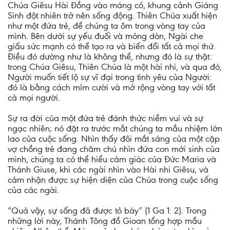
Chúa Giêsu Hài Đồng vào máng cỏ, khung cảnh Giáng
Sinh đột nhiên trở nên sống động. Thiên Chúa xuất hiện
như một đứa trẻ, để chúng ta ôm trong vòng tay của
mình. Bên dưới sự yếu đuối và mỏng dòn, Ngài che
giấu sức mạnh có thể tạo ra và biến đổi tất cả mọi thứ.
Điều đó dường như là không thể, nhưng đó là sự thật:
trong Chúa Giêsu, Thiên Chúa là một hài nhi, và qua đó,
Người muốn tiết lộ sự vĩ đại trong tình yêu của Người:
đó là bằng cách mỉm cười và mở rộng vòng tay với tất
cả mọi người.
Sự ra đời của một đứa trẻ đánh thức niềm vui và sự
ngạc nhiên; nó đặt ra trước mắt chúng ta mầu nhiệm lớn
lao của cuộc sống. Nhìn thấy đôi mắt sáng của một cặp
vợ chồng trẻ đang chăm chú nhìn đứa con mới sinh của
mình, chúng ta có thể hiểu cảm giác của Đức Maria và
Thánh Giuse, khi các ngài nhìn vào Hài nhi Giêsu, và
cảm nhận được sự hiện diện của Chúa trong cuộc sống
của các ngài.
“Quả vậy, sự sống đã được tỏ bày” (1 Ga 1: 2). Trong
những lời này, Thánh Tông đồ Gioan tổng hợp mầu