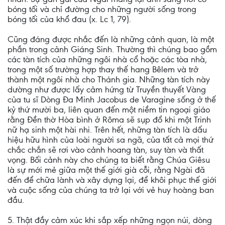
bóng tối và chỉ đường cho những người sống trong
bóng tối của khổ đau (x. Lc 1, 79).
Cũng đáng được nhắc đến là những cảnh quan, là một
phần trong cảnh Giáng Sinh. Thường thì chúng bao gồm
các tàn tích của những ngôi nhà cổ hoặc các tòa nhà,
trong một số trường hợp thay thế hang Bêlem và trở
thành một ngôi nhà cho Thánh gia. Những tàn tích này
dường như được lấy cảm hứng từ Truyền thuyết Vàng
của tu sĩ Dòng Đa Minh Jacobus de Varagine sống ở thế
kỷ thứ mười ba, liên quan đến một niềm tin ngoại giáo
rằng Đền thờ Hòa bình ở Rôma sẽ sụp đổ khi một Trinh
nữ hạ sinh một hài nhi. Trên hết, những tàn tích là dấu
hiệu hữu hình của loài người sa ngã, của tất cả mọi thứ
chắc chắn sẽ rơi vào cảnh hoang tàn, suy tàn và thất
vọng. Bối cảnh này cho chúng ta biết rằng Chúa Giêsu
là sự mới mẻ giữa một thế giới già cỗi, rằng Ngài đã
đến để chữa lành và xây dựng lại, để khôi phục thế giới
và cuộc sống của chúng ta trở lại với vẻ huy hoàng ban
đầu.
5. Thật đầy cảm xúc khi sắp xếp những ngọn núi, dòng