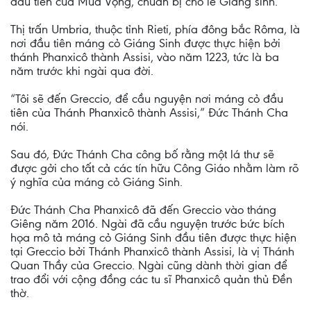
đầu tiên của Mùa Vọng, chuẩn bị cho lễ Giáng sinh.
Thị trấn Umbria, thuộc tỉnh Rieti, phía đông bắc Rôma, là
nơi đầu tiên máng cỏ Giáng Sinh được thực hiện bởi
thánh Phanxicô thành Assisi, vào năm 1223, tức là ba
năm trước khi ngài qua đời.
“Tôi sẽ đến Greccio, để cầu nguyện nơi máng cỏ đầu
tiên của Thánh Phanxicô thành Assisi,” Đức Thánh Cha
nói.
Sau đó, Đức Thánh Cha công bố rằng một lá thư sẽ
được gởi cho tất cả các tín hữu Công Giáo nhằm làm rõ
ý nghĩa của máng cỏ Giáng Sinh.
Đức Thánh Cha Phanxicô đã đến Greccio vào tháng
Giêng năm 2016. Ngài đã cầu nguyện trước bức bích
họa mô tả máng cỏ Giáng Sinh đầu tiên được thực hiện
tại Greccio bởi Thánh Phanxicô thành Assisi, là vị Thánh
Quan Thầy của Greccio. Ngài cũng dành thời gian để
trao đổi với cộng đồng các tu sĩ Phanxicô quản thủ Đền
thờ.