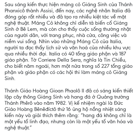
Sau sáng kiến thực hiện máng cỏ Giáng Sinh của Thánh
Phanxicô thành Assisi, đến nay, các nghệ nhân Italia đã
đóng góp rất nhiều và đã tạo ra nhiều kiệt tác về mặt
nghệ thuật. Máng Cỏ không chỉ diễn tả biến cố Giáng
Sinh ở Bê Lem, mà còn cho thấy cuộc sống thường nhật
của người dân, với trang phục, nhà cửa, công việc và
niềm vui sống. Nhìn vào những Máng Cỏ của Italia,
người ta đọc thấy lịch sử và văn hoá của nhiều khu vực
qua nhiều thời đại. Italia có 40 tổng giáo phận và 187
giáo phận. Tờ Corriere Della Sera, nghĩa là Tin Chiều,
cho biết năm ngoái, hơn một nửa trong số 227 tổng giáo
phận và giáo phận có các hội thi làm máng cỏ Giáng
Sinh.
Thánh Giáo Hoàng Gioan Phaolô II đã có sáng kiến thiết
lập cây thông Giáng Sinh và hang đá ở Quảng trường
Thánh Phêrô vào năm 1982. Vị kế nhiệm ngài là Đức
Giáo Hoàng Bênêđíctô thứ 16 ủng hộ nồng nhiệt sáng
kiến này và giải thích thêm rằng: “hang đá không chỉ là
một yếu tố linh đạo, nhưng còn là một yếu tố văn hóa và
nghệ thuật.”