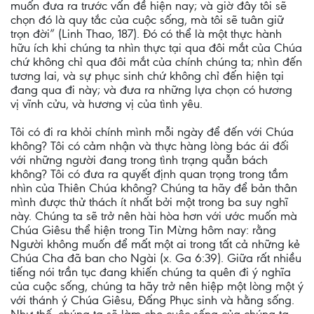
muốn đưa ra trước vấn đề hiện nay; và giờ đây tôi sẽ
chọn đó là quy tắc của cuộc sống, mà tôi sẽ tuân giữ
trọn đời” (Linh Thao, 187). Đó có thể là một thực hành
hữu ích khi chúng ta nhìn thực tại qua đôi mắt của Chúa
chứ không chỉ qua đôi mắt của chính chúng ta; nhìn đến
tương lai, và sự phục sinh chứ không chỉ đến hiện tại
đang qua đi này; và đưa ra những lựa chọn có hương
vị vĩnh cửu, và hương vị của tình yêu.
Tôi có đi ra khỏi chính mình mỗi ngày để đến với Chúa
không? Tôi có cảm nhận và thực hàng lòng bác ái đối
với những người đang trong tình trạng quẫn bách
không? Tôi có đưa ra quyết định quan trọng trong tầm
nhìn của Thiên Chúa không? Chúng ta hãy để bản thân
mình được thử thách ít nhất bởi một trong ba suy nghĩ
này. Chúng ta sẽ trở nên hài hòa hơn với ước muốn mà
Chúa Giêsu thể hiện trong Tin Mừng hôm nay: rằng
Người không muốn để mất một ai trong tất cả những kẻ
Chúa Cha đã ban cho Ngài (x. Ga 6:39). Giữa rất nhiều
tiếng nói trần tục đang khiến chúng ta quên đi ý nghĩa
của cuộc sống, chúng ta hãy trở nên hiệp một lòng một ý
với thánh ý Chúa Giêsu, Đấng Phục sinh và hằng sống.