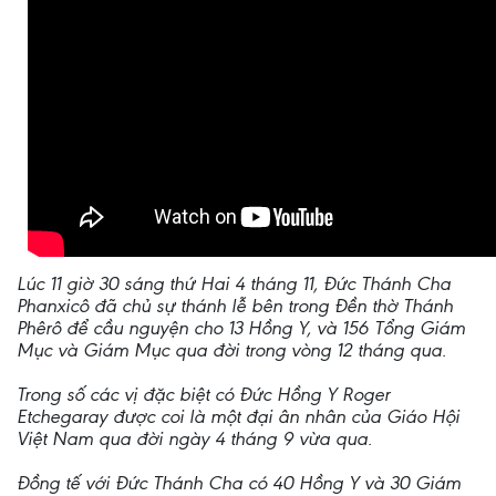
Lúc 11 giờ 30 sáng thứ Hai 4 tháng 11, Đức Thánh Cha
Phanxicô đã chủ sự thánh lễ bên trong Đền thờ Thánh
Phêrô để cầu nguyện cho 13 Hồng Y, và 156 Tổng Giám
Mục và Giám Mục qua đời trong vòng 12 tháng qua.
Trong số các vị đặc biệt có Đức Hồng Y Roger
Etchegaray được coi là một đại ân nhân của Giáo Hội
Việt Nam qua đời ngày 4 tháng 9 vừa qua.
Đồng tế với Đức Thánh Cha có 40 Hồng Y và 30 Giám