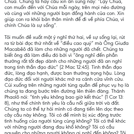
Chúa. Chúng ta hãy cầu xin ân sủng này: “Lạy Chúa,
con muốn đến với Chúa mỗi ngày, trên mọi nẻo đường
và cùng với những người bạn đồng hành của con. Xin
giúp con ra khỏi bản thân mình để đi về phía Chúa, vì
chính Chúa là sự sống”.
Tôi muốn đề xuất một ý nghĩ thứ hai, về sự sống lại, rút
ra từ bài đọc thứ nhất về “điều cao quý” mà Ông Giuđa
Macabêô đã làm cho những người đã chết. Chúng ta
biết ông đã làm điều đó bởi vì “ông nghĩ đến phần
thưởng rất tốt đẹp dành cho những người đã an nghỉ
trong tinh thần đạo đức” (2 Mac 12:45). Tinh thần đạo
đức, lòng đạo hạnh, được ban thưởng trọng hậu. Lòng
đạo đức đối với người khác mở ra cánh cửa vĩnh cửu.
Cúi xuống trên những người túng quẫn để phục vụ họ là
chúng ta đang bước trên đường lên thiên đàng. Thánh
Phaolô nói: “tình yêu không bao giờ kết thúc” (1 Cor 13:
8), như thế chính tình yêu là cầu nối giữa trời và đất.
Chúng ta có thể tự hỏi mình có đang tiến lên dọc theo
cây cầu này không. Tôi có để mình bị xúc động trước
tình huống của người túng cùng không? Tôi có thể khóc
với những người đang đau khổ không? Tôi có cầu
nguyện cho những người không ai nghĩ đến không? Tôi