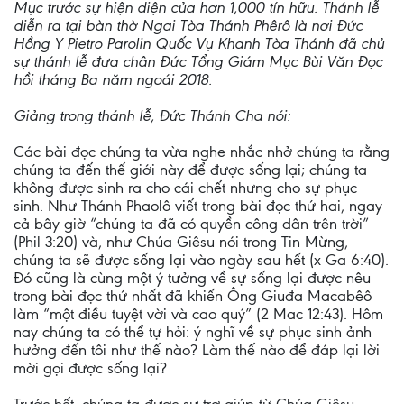
Mục trước sự hiện diện của hơn 1,000 tín hữu. Thánh lễ
diễn ra tại bàn thờ Ngai Tòa Thánh Phêrô là nơi Đức
Hồng Y Pietro Parolin Quốc Vụ Khanh Tòa Thánh đã chủ
sự thánh lễ đưa chân Đức Tổng Giám Mục Bùi Văn Đọc
hồi tháng Ba năm ngoái 2018.
Giảng trong thánh lễ, Đức Thánh Cha nói:
Các bài đọc chúng ta vừa nghe nhắc nhở chúng ta rằng
chúng ta đến thế giới này để được sống lại; chúng ta
không được sinh ra cho cái chết nhưng cho sự phục
sinh. Như Thánh Phaolô viết trong bài đọc thứ hai, ngay
cả bây giờ “chúng ta đã có quyền công dân trên trời”
(Phil 3:20) và, như Chúa Giêsu nói trong Tin Mừng,
chúng ta sẽ được sống lại vào ngày sau hết (x Ga 6:40).
Đó cũng là cùng một ý tưởng về sự sống lại được nêu
trong bài đọc thứ nhất đã khiến Ông Giuđa Macabêô
làm “một điều tuyệt vời và cao quý” (2 Mac 12:43). Hôm
nay chúng ta có thể tự hỏi: ý nghĩ về sự phục sinh ảnh
hưởng đến tôi như thế nào? Làm thế nào để đáp lại lời
mời gọi được sống lại?