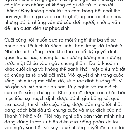
có giúp cho những ai không có gì để trả lại cho tôi
không? Đây không phải là tình cảm bồng bột nhất thời
hay việc tham gia vào các hoạt động bác ái nhỏ nhoi;
nhưng đó là những vấn đề của đời người, những vấn
đề liên quan đến sự phục sinh.
Cuối cùng, tôi muốn đưa ra một ý nghĩ thứ ba về sự
phục sinh. Tôi trích từ Sách Linh Thao, trong đó Thánh Y
Nhã đề nghị rằng trước khi đưa ra bất kỳ quyết định
quan trọng nào, chúng ta nên tưởng tượng mình đứng
trước mặt Chúa vào ngày chung thẩm. Đó là khoảnh
khắc cuối cùng và không thể tránh khỏi, một điều mà tất
cả chúng ta sẽ phải đối mặt. Mỗi quyết định trong cuộc
sống, nhìn từ quan điểm đó, sẽ được định hướng tốt, vì
nó gần với sự phục sinh hơn, là ý nghĩa và mục đích
của cuộc sống chúng ta. Khi sự ra đi được cân nhắc bởi
mục tiêu, sự hoạch định được đánh giá bằng kết quả
thu hoạch, thì khi đó cuộc sống được đánh giá tốt nhất
bằng cách bắt đầu từ chung cuộc và mục đích của nó.
Thánh Y Nhã viết: “Tôi hãy nghĩ đến bản thân mình như
đang đứng trước sự hiện diện của Ðấng phán xét tôi
vào ngày sau hết, và suy tư về những quyết định mà tôi