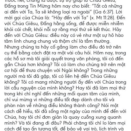
Trước hết, chúng ta được sự trợ giúp từ Chúa Giêsu,
Đấng trong Tin Mừng hôm nay cho biết: “Tất cả những
ai đến với Ta, Ta sẽ không loại ra ngoài” (Ga 6:37). Lời
mời gọi của Chúa là: “Hãy đến với Ta” (x. Mt 11:28). Đến
với Chúa Giêsu, Đấng hằng sống, để được miễn nhiễm
khỏi cái chết, khỏi nỗi sợ rằng mọi thứ sẽ kết thúc. Hãy
đến với Chúa Giêsu: điều này có vẻ như một sự hô hào
tâm linh chung chung và thậm chí là tầm thường.
Nhưng chúng ta hãy cố gắng làm cho điều đó trở nên
cụ thể bằng cách đặt ra một vài câu hỏi. Hôm nay, trong
các hồ sơ mà tôi giải quyết trong văn phòng, tôi có đến
gần Chúa hơn không? Tôi có làm cho chúng trở nên một
cơ hội để thưa chuyện với Ngài không? Trong những
người mà tôi đã gặp, tôi có liên hệ đến Chúa Giêsu
không? Tôi có mang những người ấy đến với Chúa trong
lời cầu nguyện của mình không? Hay tôi đã làm mọi thứ
trong khi chỉ nghĩ đến những mối quan tâm của mình,
chỉ vui mừng vì những điều tốt đẹp dành cho tôi và
phàn nàn về những điều không thành công? Nói một
cách dễ hiểu, tôi đã sống một ngày của mình để đến với
Chúa, hay tôi chỉ đơn giản là quay cuồng xung quanh
mình? Và tôi đang đi đâu? Phải chăng tôi chỉ lo làm mọi
cách để tạo ấn tượng tốt, để bảo vệ vai trò, lịch trình và