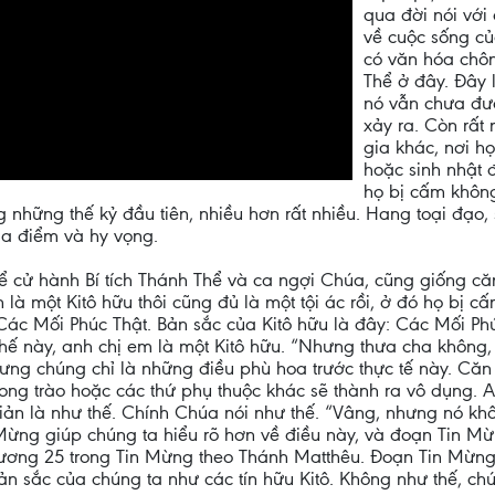
qua đời nói với
về cuộc sống củ
có văn hóa chôn
Thể ở đây. Đây 
nó vẫn chưa đư
xảy ra. Còn rất
gia khác, nơi h
hoặc sinh nhật đ
họ bị cấm khôn
g những thế kỷ đầu tiên, nhiều hơn rất nhiều. Hang toại đạo, 
địa điểm và hy vọng.
ể cử hành Bí tích Thánh Thể và ca ngợi Chúa, cũng giống că
ần là một Kitô hữu thôi cũng đủ là một tội ác rồi, ở đó họ bị
 Các Mối Phúc Thật. Bản sắc của Kitô hữu là đây: Các Mối Ph
 này, anh chị em là một Kitô hữu. “Nhưng thưa cha không, tôi
hưng chúng chỉ là những điều phù hoa trước thực tế này. Căn
ong trào hoặc các thứ phụ thuộc khác sẽ thành ra vô dụng. A
giản là như thế. Chính Chúa nói như thế. “Vâng, nhưng nó kh
 Mừng giúp chúng ta hiểu rõ hơn về điều này, và đoạn Tin Mừn
ương 25 trong Tin Mừng theo Thánh Matthêu. Đoạn Tin Mừng n
ản sắc của chúng ta như các tín hữu Kitô. Không như thế, ch