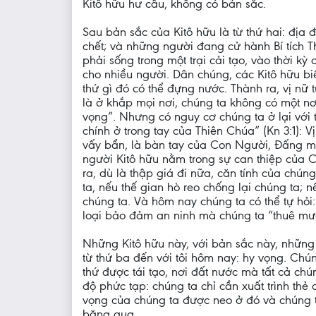
Kitô hữu hư cấu, không có bản sắc.
Sau bản sắc của Kitô hữu là từ thứ hai: địa 
chết; và những người đang cử hành Bí tích T
phải sống trong một trại cải tạo, vào thời kỳ
cho nhiều người. Dân chúng, các Kitô hữu bi
thứ gì đó có thể đựng nước. Thành ra, vị nữ t
là ở khắp mọi nơi, chúng ta không có một nơi
vọng”. Nhưng có nguy cơ chúng ta ở lại với t
chính ở trong tay của Thiên Chúa” (Kn 3:1): 
vấy bẩn, là bàn tay của Con Người, Đấng mu
người Kitô hữu nằm trong sự can thiệp của 
ra, dù là thập giá đi nữa, căn tính của chú
ta, nếu thế gian hò reo chống lại chúng ta; 
chúng ta. Và hôm nay chúng ta có thể tự hỏi
loại bảo đảm an ninh mà chúng ta “thuê mướ
Những Kitô hữu này, với bản sắc này, những
từ thứ ba đến với tôi hôm nay: hy vọng. Chún
thứ được tái tạo, nơi đất nước mà tất cả ch
độ phức tạp: chúng ta chỉ cần xuất trình th
vọng của chúng ta được neo ở đó và chúng t
băng qua.