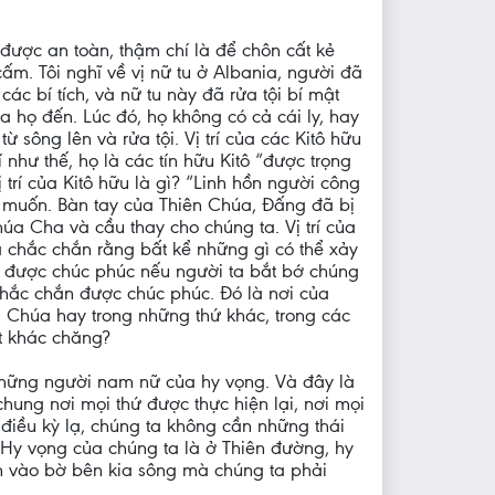
 được an toàn, thậm chí là để chôn cất kẻ
ấm. Tôi nghĩ về vị nữ tu ở Albania, người đã
ác bí tích, và nữ tu này đã rửa tội bí mật
 họ đến. Lúc đó, họ không có cả cái ly, hay
 sông lên và rửa tội. Vị trí của các Kitô hữu
như thế, họ là các tín hữu Kitô “được trọng
 trí của Kitô hữu là gì? “Linh hồn người công
gài muốn. Bàn tay của Thiên Chúa, Đấng đã bị
 Cha và cầu thay cho chúng ta. Vị trí của
 chắc chắn rằng bất kể những gì có thể xảy
sẽ được chúc phúc nếu người ta bắt bớ chúng
 chắc chắn được chúc phúc. Đó là nơi của
n Chúa hay trong những thứ khác, trong các
t khác chăng?
những người nam nữ của hy vọng. Và đây là
chung nơi mọi thứ được thực hiện lại, nơi mọi
điều kỳ lạ, chúng ta không cần những thái
. Hy vọng của chúng ta là ở Thiên đường, hy
ìn vào bờ bên kia sông mà chúng ta phải