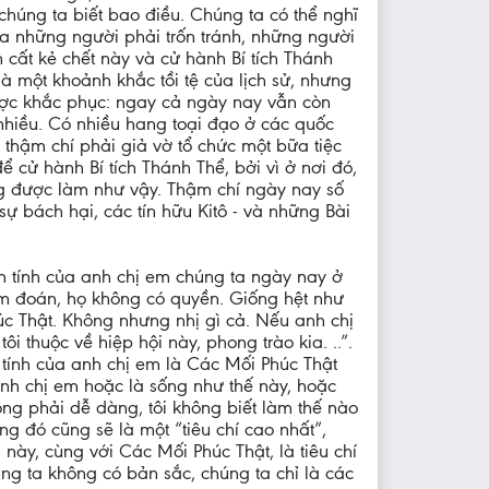
 chúng ta biết bao điều. Chúng ta có thể nghĩ
a những người phải trốn tránh, những người
 cất kẻ chết này và cử hành Bí tích Thánh
là một khoảnh khắc tồi tệ của lịch sử, nhưng
ợc khắc phục: ngay cả ngày nay vẫn còn
 nhiều. Có nhiều hang toại đạo ở các quốc
ọ thậm chí phải giả vờ tổ chức một bữa tiệc
ể cử hành Bí tích Thánh Thể, bởi vì ở nơi đó,
g được làm như vậy. Thậm chí ngày nay số
sự bách hại, các tín hữu Kitô - và những Bài
n tính của anh chị em chúng ta ngày nay ở
 cấm đoán, họ không có quyền. Giống hệt như
úc Thật. Không nhưng nhị gì cả. Nếu anh chị
 thuộc về hiệp hội này, phong trào kia. ..”.
 tính của anh chị em là Các Mối Phúc Thật
nh chị em hoặc là sống như thế này, hoặc
ông phải dễ dàng, tôi không biết làm thế nào
g đó cũng sẽ là một “tiêu chí cao nhất”,
ày, cùng với Các Mối Phúc Thật, là tiêu chí
úng ta không có bản sắc, chúng ta chỉ là các