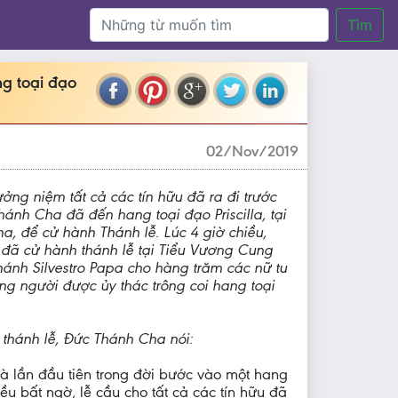
Tìm
ng toại đạo
02/Nov/2019
ởng niệm tất cả các tín hữu đã ra đi trước
hánh Cha đã đến hang toại đạo Priscilla, tại
ma, để cử hành Thánh lễ. Lúc 4 giờ chiều,
đã cử hành thánh lễ tại Tiểu Vương Cung
nh Silvestro Papa cho hàng trăm các nữ tu
ng người được ủy thác trông coi hang toại
 thánh lễ, Đức Thánh Cha nói:
 là lần đầu tiên trong đời bước vào một hang
iều bất ngờ, lễ cầu cho tất cả các tín hữu đã