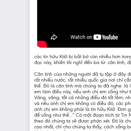
các tín hữu Kitô bị bắt bớ còn nhiều hơn tron
đọc này, khiến tôi nghĩ đến ba từ: căn tính, 
Căn tính của những người đã tụ tập ở đây đ
rất nhiều nước, rất nhiều quốc gia nơi chỉ c
thế. Đó là căn tính mà chúng ta đã nghe: là
em làm điều này, nếu anh chị em sống như thế
Vâng, vâng, tất cả những điều đó tốt lắm; n
và nếu anh chị em không có điều đó, các ph
anh chị em không phải là tín hữu Kitô. Đơn 
để sống như thế...” Có một đoạn trích từ Tin
theo đó chúng ta sẽ được phán xét. Đó là ch
cao nhất, chỉ cho chúng ta thấy, cách sống b