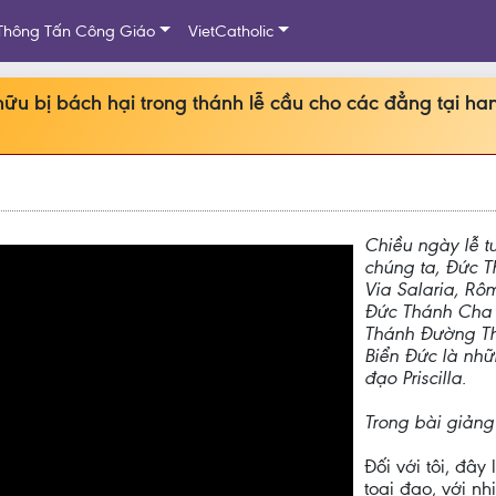
Thông Tấn Công Giáo
VietCatholic
ữu bị bách hại trong thánh lễ cầu cho các đẳng tại ha
Chiều ngày lễ tư
chúng ta, Đức T
Via Salaria, Rô
Đức Thánh Cha 
Thánh Đường Thá
Biển Đức là nhữ
đạo Priscilla.
Trong bài giảng
Đối với tôi, đây
toại đạo, với nh