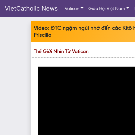
VietCatholic News
Vatican
Giáo Hội Việt Nam
Video: ĐTC ngậm ngùi nhớ đến các Kitô h
Priscilla
Thế Giới Nhìn Từ Vatican