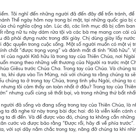
điểm. Tôi nghĩ đến những người đã đến đây để trốn tránh, để
hánh Thể ngày hôm nay trong bí mật, tại những quốc gia bị c
 của chủ nghĩa cộng sản. Lúc đó, các linh mục đã bị cấm ban c
ết rằng nữ tu này dám rửa tội và các bà mẹ mang con cái của
u đã phải đựng nước trong đôi giày. Chị dùng giày lấy nước từ
 đặc quyền trong cuộc sống. Một số người muốn có một vị trí 
ính chất “được trọng vọng” và đánh mất đi tính “Kitô hữu”. Vị
Vị trí của người Kitô hữu là trong tay của Thiên Chúa, nơi N
ốn mang theo những vết thương của Người ra trước mặt Chúa
Chúa Giêsu trước Chúa Cha. Trong tay của Chúa. Và chúng ta
ng ta, khi dựa vào Tin Mừng, nói với chúng ta rằng chúng ta 
nếu chúng ta ở trong tay Chúa, trong tình yêu Ngài, chúng ta
: nhưng tôi cảm thấy an toàn nhất ở đâu? Trong tay của Thiê
n” nhưng cuối cùng sẽ thất bại, và trong những thứ bất nhấ
 người đã sống và đang sống trong tay của Thiên Chúa, là 
g ta đã nghe từ này trong bài đọc hai: đó là viễn kiến cánh 
úng ta đi đến. Và để được vào đó, chúng ta không cần những 
ẻ căn cước và được bảo rằng “Được rồi, hãy đi về phía trước”
a, với sợi dây nắm chắc trong tay, nâng đỡ chúng ta khi nh