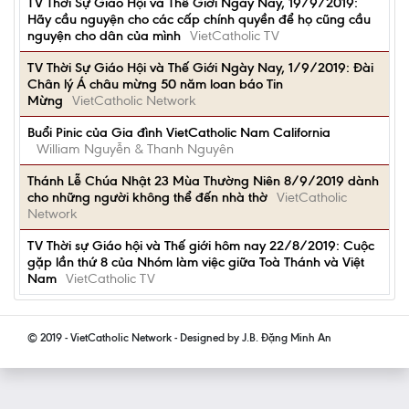
TV Thời Sự Giáo Hội và Thế Giới Ngày Nay, 19/9/2019:
Hãy cầu nguyện cho các cấp chính quyền để họ cũng cầu
nguyện cho dân của mình
VietCatholic TV
TV Thời Sự Giáo Hội và Thế Giới Ngày Nay, 1/9/2019: Đài
Chân lý Á châu mừng 50 năm loan báo Tin
Mừng
VietCatholic Network
Buổi Pinic của Gia đình VietCatholic Nam California
William Nguyễn & Thanh Nguyên
Thánh Lễ Chúa Nhật 23 Mùa Thường Niên 8/9/2019 dành
cho những người không thể đến nhà thờ
VietCatholic
Network
TV Thời sự Giáo hội và Thế giới hôm nay 22/8/2019: Cuộc
gặp lần thứ 8 của Nhóm làm việc giữa Toà Thánh và Việt
Nam
VietCatholic TV
© 2019 - VietCatholic Network - Designed by J.B. Đặng Minh An