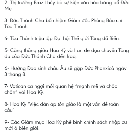
2- Thị trưởng Brazil hủy bỏ sự kiện văn hóa báng bổ Đức
Mẹ.
3- Đức Thánh Cha bổ nhiệm Giám đốc Phòng Báo chí
Tòa Thánh.
4- Tòa Thánh triệu tập Đại hội Thế giới Tông đồ Biển.
5- Căng thẳng giữa Hoa Kỳ và Iran đe dọa chuyến Tông
du của Đức Thánh Cha đến Iraq.
6- Hướng Đạo sinh châu Âu sẽ gặp Đức Phanxicô ngày
3 tháng 8.
7- Vatican ca ngợi mối quan hệ “mạnh mẽ và chắc
chắn” với Hoa Kỳ.
8- Hoa Kỳ ‘Việc đàn áp tôn giáo là một vấn đề toàn
cầu’.
9- Các Giám mục Hoa Kỳ phê bình chính sách nhập cư
mới ở biên giới.