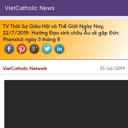
VietCatholic News
TV Thời Sự Giáo Hội và Thế Giới Ngày Nay,
22/7/2019: Hướng Đạo sinh châu Âu sẽ gặp Đức
Phanxicô ngày 3 tháng 8
VietCatholic Network
21/Jul/2019