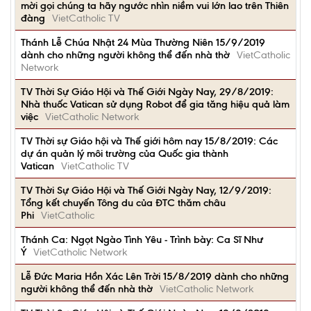
mời gọi chúng ta hãy ngước nhìn niềm vui lớn lao trên Thiên
đàng
VietCatholic TV
Thánh Lễ Chúa Nhật 24 Mùa Thường Niên 15/9/2019
dành cho những người không thể đến nhà thờ
VietCatholic
Network
TV Thời Sự Giáo Hội và Thế Giới Ngày Nay, 29/8/2019:
Nhà thuốc Vatican sử dụng Robot để gia tăng hiệu quả làm
việc
VietCatholic Network
TV Thời sự Giáo hội và Thế giới hôm nay 15/8/2019: Các
dự án quản lý môi trường của Quốc gia thành
Vatican
VietCatholic TV
TV Thời Sự Giáo Hội và Thế Giới Ngày Nay, 12/9/2019:
Tổng kết chuyến Tông du của ĐTC thăm châu
Phi
VietCatholic
Thánh Ca: Ngọt Ngào Tình Yêu - Trình bày: Ca Sĩ Như
Ý
VietCatholic Network
Lễ Ðức Maria Hồn Xác Lên Trời 15/8/2019 dành cho những
người không thể đến nhà thờ
VietCatholic Network