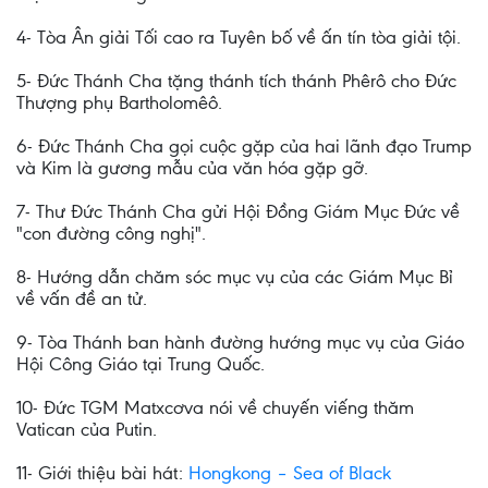
4- Tòa Ân giải Tối cao ra Tuyên bố về ấn tín tòa giải tội.
5- Đức Thánh Cha tặng thánh tích thánh Phêrô cho Đức
Thượng phụ Bartholomêô.
6- Đức Thánh Cha gọi cuộc gặp của hai lãnh đạo Trump
và Kim là gương mẫu của văn hóa gặp gỡ.
7- Thư Đức Thánh Cha gửi Hội Đồng Giám Mục Đức về
"con đường công nghị".
8- Hướng dẫn chăm sóc mục vụ của các Giám Mục Bỉ
về vấn đề an tử.
9- Tòa Thánh ban hành đường hướng mục vụ của Giáo
Hội Công Giáo tại Trung Quốc.
10- Đức TGM Matxcơva nói về chuyến viếng thăm
Vatican của Putin.
11- Giới thiệu bài hát:
Hongkong – Sea of Black