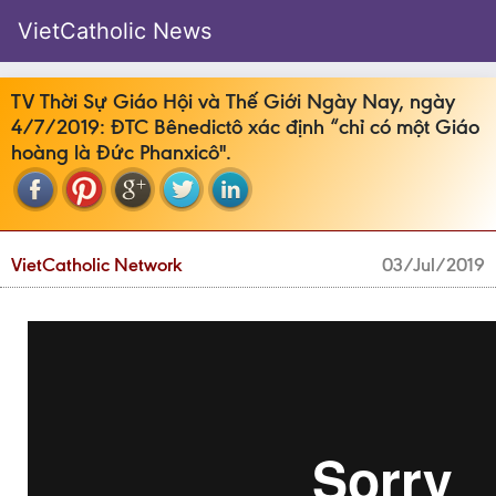
VietCatholic News
TV Thời Sự Giáo Hội và Thế Giới Ngày Nay, ngày
4/7/2019: ĐTC Bênedictô xác định “chỉ có một Giáo
hoàng là Đức Phanxicô".
VietCatholic Network
03/Jul/2019