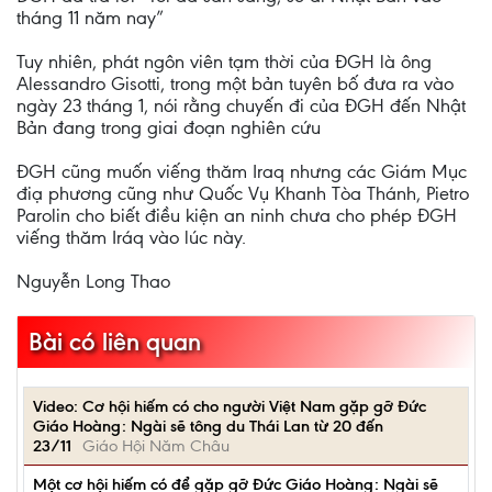
tháng 11 năm nay”
Tuy nhiên, phát ngôn viên tạm thời của ĐGH là ông
Alessandro Gisotti, trong một bản tuyên bố đưa ra vào
ngày 23 tháng 1, nói rằng chuyến đi của ĐGH đến Nhật
Bản đang trong giai đoạn nghiên cứu
ĐGH cũng muốn viếng thăm Iraq nhưng các Giám Mục
điạ phương cũng như Quốc Vụ Khanh Tòa Thánh, Pietro
Parolin cho biết điều kiện an ninh chưa cho phép ĐGH
viếng thăm Iráq vào lúc này.
Nguyễn Long Thao
Bài có liên quan
Video: Cơ hội hiếm có cho người Việt Nam gặp gỡ Đức
Giáo Hoàng: Ngài sẽ tông du Thái Lan từ 20 đến
23/11
Giáo Hội Năm Châu
Một cơ hội hiếm có để gặp gỡ Đức Giáo Hoàng: Ngài sẽ