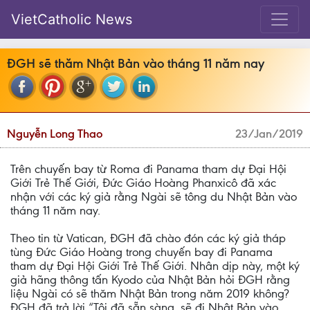
VietCatholic News
ĐGH sẽ thăm Nhật Bản vào tháng 11 năm nay
Nguyễn Long Thao
23/Jan/2019
Trên chuyến bay từ Roma đi Panama tham dự Đại Hội
Giới Trẻ Thế Giới, Đức Giáo Hoàng Phanxicô đã xác
nhận với các ký giả rằng Ngài sẽ tông du Nhật Bản vào
tháng 11 năm nay.
Theo tin từ Vatican, ĐGH đã chào đón các ký giả tháp
tùng Đức Giáo Hoàng trong chuyến bay đi Panama
tham dự Đại Hội Giới Trẻ Thế Giới. Nhân dịp này, một ký
giả hãng thông tấn Kyodo của Nhật Bản hỏi ĐGH rằng
liệu Ngài có sẽ thăm Nhật Bản trong năm 2019 không?
ĐGH đã trả lời “Tôi đã sẵn sàng, sẽ đi Nhật Bản vào