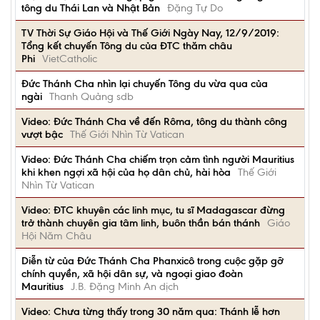
tông du Thái Lan và Nhật Bản
Đặng Tự Do
TV Thời Sự Giáo Hội và Thế Giới Ngày Nay, 12/9/2019:
Tổng kết chuyến Tông du của ĐTC thăm châu
Phi
VietCatholic
Đức Thánh Cha nhìn lại chuyến Tông du vừa qua của
ngài
Thanh Quảng sdb
Video: Đức Thánh Cha về đến Rôma, tông du thành công
vượt bậc
Thế Giới Nhìn Từ Vatican
Video: Đức Thánh Cha chiếm trọn cảm tình người Mauritius
khi khen ngợi xã hội của họ dân chủ, hài hòa
Thế Giới
Nhìn Từ Vatican
Video: ĐTC khuyên các linh mục, tu sĩ Madagascar đừng
trở thành chuyên gia tâm linh, buôn thần bán thánh
Giáo
Hội Năm Châu
Diễn từ của Đức Thánh Cha Phanxicô trong cuộc gặp gỡ
chính quyền, xã hội dân sự, và ngoại giao đoàn
Mauritius
J.B. Đặng Minh An dịch
Video: Chưa từng thấy trong 30 năm qua: Thánh lễ hơn