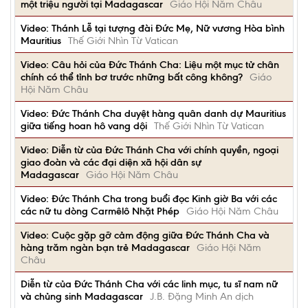
một triệu người tại Madagascar
Giáo Hội Năm Châu
Video: Thánh Lễ tại tượng đài Đức Mẹ, Nữ vương Hòa bình
Mauritius
Thế Giới Nhìn Từ Vatican
Video: Câu hỏi của Đức Thánh Cha: Liệu một mục tử chân
chính có thể tỉnh bơ trước những bất công không?
Giáo
Hội Năm Châu
Video: Đức Thánh Cha duyệt hàng quân danh dự Mauritius
giữa tiếng hoan hô vang dội
Thế Giới Nhìn Từ Vatican
Video: Diễn từ của Đức Thánh Cha với chính quyền, ngoại
giao đoàn và các đại diện xã hội dân sự
Madagascar
Giáo Hội Năm Châu
Video: Đức Thánh Cha trong buổi đọc Kinh giờ Ba với các
các nữ tu dòng Carmêlô Nhặt Phép
Giáo Hội Năm Châu
Video: Cuộc gặp gỡ cảm động giữa Đức Thánh Cha và
hàng trăm ngàn bạn trẻ Madagascar
Giáo Hội Năm
Châu
Diễn từ của Đức Thánh Cha với các linh mục, tu sĩ nam nữ
và chủng sinh Madagascar
J.B. Đặng Minh An dịch