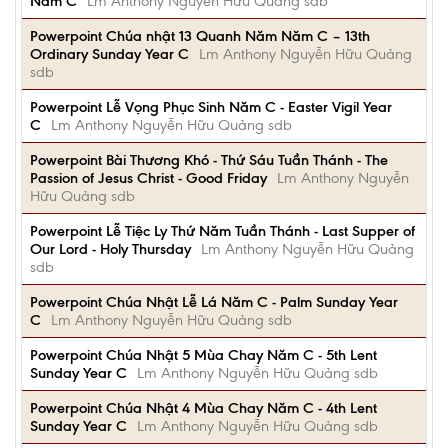
Năm C
Lm Anthony Nguyễn Hữu Quảng sdb
Powerpoint Chúa nhật 13 Quanh Năm Năm C – 13th
Ordinary Sunday Year C
Lm Anthony Nguyễn Hữu Quảng
sdb
Powerpoint Lễ Vọng Phục Sinh Năm C - Easter Vigil Year
C
Lm Anthony Nguyễn Hữu Quảng sdb
Powerpoint Bài Thương Khó - Thứ Sáu Tuần Thánh - The
Passion of Jesus Christ - Good Friday
Lm Anthony Nguyễn
Hữu Quảng sdb
Powerpoint Lễ Tiệc Ly Thứ Năm Tuần Thánh - Last Supper of
Our Lord - Holy Thursday
Lm Anthony Nguyễn Hữu Quảng
sdb
Powerpoint Chúa Nhật Lễ Lá Năm C - Palm Sunday Year
C
Lm Anthony Nguyễn Hữu Quảng sdb
Powerpoint Chúa Nhật 5 Mùa Chay Năm C - 5th Lent
Sunday Year C
Lm Anthony Nguyễn Hữu Quảng sdb
Powerpoint Chúa Nhật 4 Mùa Chay Năm C - 4th Lent
Sunday Year C
Lm Anthony Nguyễn Hữu Quảng sdb