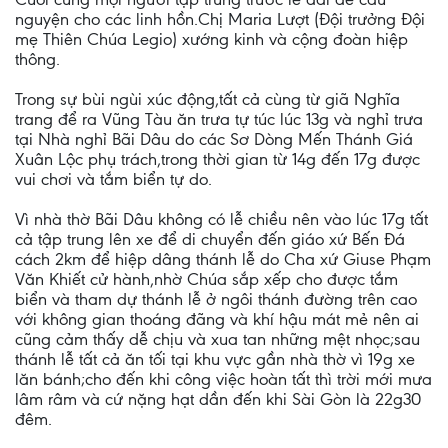
nguyện cho các linh hồn.Chị Maria Lượt (Đội trưởng Đội
mẹ Thiên Chúa Legio) xướng kinh và cộng đoàn hiệp
thông.
Trong sự bùi ngùi xúc động,tất cả cùng từ giã Nghĩa
trang để ra Vũng Tàu ăn trưa tự túc lúc 13g và nghỉ trưa
tại Nhà nghỉ Bãi Dâu do các Sơ Dòng Mến Thánh Giá
Xuân Lộc phụ trách,trong thời gian từ 14g đến 17g được
vui chơi và tắm biển tự do.
Vì nhà thờ Bãi Dâu không có lễ chiều nên vào lúc 17g tất
cả tập trung lên xe để di chuyển đến giáo xứ Bến Đá
cách 2km để hiệp dâng thánh lễ do Cha xứ Giuse Phạm
Văn Khiết cử hành,nhờ Chúa sắp xếp cho được tắm
biển và tham dự thánh lễ ở ngôi thánh đường trên cao
với không gian thoáng đãng và khí hậu mát mẻ nên ai
cũng cảm thấy dễ chịu và xua tan những mệt nhọc;sau
thánh lễ tất cả ăn tối tại khu vực gần nhà thờ vì 19g xe
lăn bánh;cho đến khi công việc hoàn tất thì trời mới mưa
lâm râm và cứ nặng hạt dần đến khi Sài Gòn là 22g30
đêm.