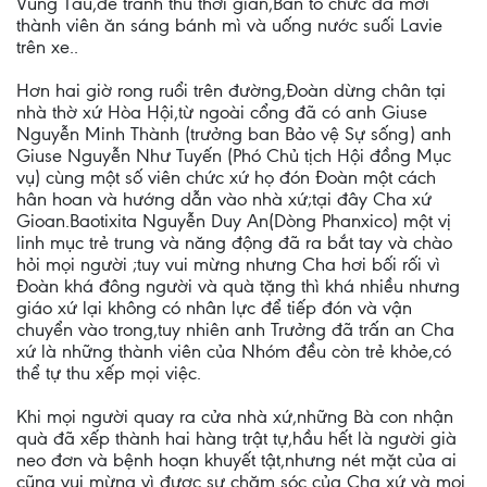
Vũng Tàu,để tranh thủ thời gian,Ban tổ chức đã mời
thành viên ăn sáng bánh mì và uống nước suối Lavie
trên xe..
Hơn hai giờ rong ruổi trên đường,Đoàn dừng chân tại
nhà thờ xứ Hòa Hội,từ ngoài cổng đã có anh Giuse
Nguyễn Minh Thành (trưởng ban Bảo vệ Sự sống) anh
Giuse Nguyễn Như Tuyến (Phó Chủ tịch Hội đồng Mục
vụ) cùng một số viên chức xứ họ đón Đoàn một cách
hân hoan và hướng dẫn vào nhà xứ;tại đây Cha xứ
Gioan.Baotixita Nguyễn Duy An(Dòng Phanxico) một vị
linh mục trẻ trung và năng động đã ra bắt tay và chào
hỏi mọi người ;tuy vui mừng nhưng Cha hơi bối rối vì
Đoàn khá đông người và quà tặng thì khá nhiều nhưng
giáo xứ lại không có nhân lực để tiếp đón và vận
chuyển vào trong,tuy nhiên anh Trưởng đã trấn an Cha
xứ là những thành viên của Nhóm đều còn trẻ khỏe,có
thể tự thu xếp mọi việc.
Khi mọi người quay ra cửa nhà xứ,những Bà con nhận
quà đã xếp thành hai hàng trật tự,hầu hết là người già
neo đơn và bệnh hoạn khuyết tật,nhưng nét mặt của ai
cũng vui mừng vì được sự chăm sóc của Cha xứ và mọi