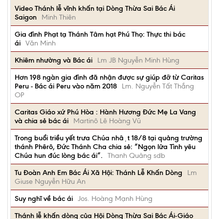
Video Thánh lễ vĩnh khấn tại Dòng Thừa Sai Bác Ái
Saigon
Minh Thiên
Gia đình Phạt tạ Thánh Tâm hạt Phú Thọ: Thực thi bác
ái
Văn Minh
Khiêm nhường và Bác ái
Lm JB Nguyễn Minh Hùng
Hơn 198 ngàn gia đình đã nhận được sự giúp đỡ từ Caritas
Peru - Bác ái Peru vào năm 2018
Lm. Nguyễn Tất Thắng
OP
Caritas Giáo xứ Phú Hòa : Hành Hương Đức Mẹ La Vang
và chia sẻ bác ái
Martinô Lê Hoàng Vũ
Trong buổi triều yết trưa Chúa nhật 18/8 tại quảng trường
thánh Phêrô, Đức Thánh Cha chia sẻ: “Ngọn lửa Tình yêu
Chúa hun đúc lòng bác ái”.
Thanh Quảng sdb
Tu Đoàn Anh Em Bác Ái Xã Hội: Thánh Lễ Khấn Dòng
Lm
Giuse Nguyễn Hữu An
Suy nghĩ về bác ái
Jos. Hoàng Mạnh Hùng
Thánh lễ khấn dòng của Hội Dòng Thừa Sai Bác Ái-Giáo