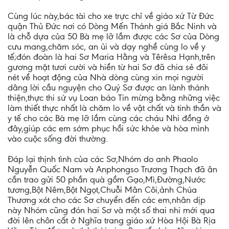
Cùng lúc này,bác tài cho xe trực chỉ về giáo xứ Từ Đức
quận Thủ Đức nơi có Dòng Mến Thánh giá Bắc Ninh và
là chỗ dựa của 50 Bà mẹ lỡ lầm được các Sơ của Dòng
cưu mang,chăm sóc, an ủi và dạy nghề cùng lo về y
tế;đón đoàn là hai Sơ Maria Hằng và Têrêsa Hạnh,trên
gương mặt tươi cười và hiền từ hai Sơ đã chia sẻ đôi
nét về hoạt động của Nhà dòng cùng xin mọi người
dâng lời cầu nguyện cho Quý Sơ được an lành thánh
thiện,thực thi sứ vụ Loan báo Tin mừng bằng những việc
làm thiết thực nhất là chăm lo về vật chất và tinh thần và
y tế cho các Bà mẹ lỡ lầm cùng các cháu Nhi đồng ở
đây,giúp các em sớm phục hồi sức khỏe và hòa mình
vào cuộc sống đời thường.
Đáp lại thịnh tình của các Sơ,Nhóm do anh Phaolo
Nguyễn Quốc Nam và Anphongso Trương Thạch đã ân
cần trao gửi 50 phần quà gồm Gạo,Mì,Đường,Nước
tương,Bột Nêm,Bột Ngọt,Chuỗi Mân Côi,ảnh Chúa
Thương xót cho các Sơ chuyển đến các em,nhân dịp
này Nhóm cũng đón hai Sơ và một số thai nhi mới qua
đời lên chôn cất ở Nghĩa trang giáo xứ Hòa Hội Bà Rịa