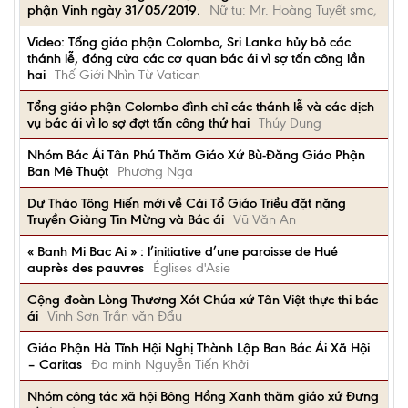
phận Vinh ngày 31/05/2019.
Nữ tu: Mr. Hoàng Tuyết smc,
Video: Tổng giáo phận Colombo, Sri Lanka hủy bỏ các
thánh lễ, đóng cửa các cơ quan bác ái vì sợ tấn công lần
hai
Thế Giới Nhìn Từ Vatican
Tổng giáo phận Colombo đình chỉ các thánh lễ và các dịch
vụ bác ái vì lo sợ đợt tấn công thứ hai
Thúy Dung
Nhóm Bác Ái Tân Phú Thăm Giáo Xứ Bù-Đăng Giáo Phận
Ban Mê Thuột
Phương Nga
Dự Thảo Tông Hiến mới về Cải Tổ Giáo Triều đặt nặng
Truyền Giảng Tin Mừng và Bác ái
Vũ Văn An
« Banh Mi Bac Ai » : l’initiative d’une paroisse de Hué
auprès des pauvres
Églises d'Asie
Cộng đoàn Lòng Thương Xót Chúa xứ Tân Việt thực thi bác
ái
Vinh Sơn Trần văn Đẩu
Giáo Phận Hà Tĩnh Hội Nghị Thành Lập Ban Bác Ái Xã Hội
– Caritas
Đa minh Nguyễn Tiến Khởi
Nhóm công tác xã hội Bông Hồng Xanh thăm giáo xứ Đưng