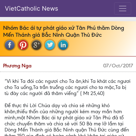
VietCatholic News
Nhóm Bác ái tự phát giáo xứ Tân Phú thăm Dòng
Mến Thánh giá Bắc Ninh Quận Thủ Đức
Phương Nga
07/Oct/2017
“Vì khi Ta đói các ngươi cho Ta ăn,khi Ta khát các ngươi
cho Ta uống,Ta trần truồng các ngươi cho ta mặc,Ta bị
tù đày các người đã thăm viếng” ( Mt 25,40)
Để thực thi Lời Chúa dạy và chia sẻ những khó
khăn,thiếu thốn của những người kém may mắn hơn
mình,một Nhóm Bác ái tự phát giáo xứ Tân Phú đã tổ
chức chuyến thăm và chia sẻ với 50 Bà mẹ lỡ lầm tại
Dòng Mến Thánh giá Bắc Ninh quận Thủ Đức cùng đến
thăm 150 gia đình có hoàn cảnh khó khăn tại giáo xứ