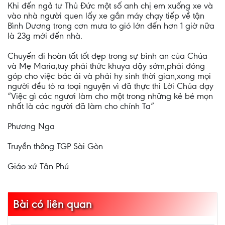
Khi đến ngả tư Thủ Đức một số anh chị em xuống xe và
vào nhà người quen lấy xe gắn máy chạy tiếp về tận
Bình Dương trong cơn mưa to gió lớn đến hơn 1 giờ nữa
là 23g mới đến nhà.
Chuyến đi hoàn tất tốt đẹp trong sự bình an của Chúa
và Mẹ Maria;tuy phải thức khuya dậy sớm,phải đóng
góp cho việc bác ái và phải hy sinh thời gian,xong mọi
người đều tỏ ra toại nguyện vì đã thực thi Lời Chúa dạy
“Việc gì các ngươi làm cho một trong những kẻ bé mọn
nhất là các người đã làm cho chính Ta”
Phương Nga
Truyền thông TGP Sài Gòn
Giáo xứ Tân Phú
Bài có liên quan