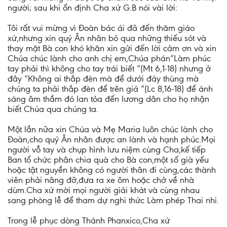
người; sau khi ổn định Cha xứ G.B nói vài lời:
Tôi rất vui mừng vì Đoàn bác ái đã đến thăm giáo
xứ,nhưng xin quý Ân nhân bỏ qua những thiếu sót và
thay mặt Bà con khó khăn xin gửi đến lời cảm ơn và xin
Chúa chúc lành cho anh chị em,Chúa phán”Làm phúc
tay phải thì không cho tay trái biết “(Mt 6,1-18) nhưng ở
đây “Không ai thắp đèn mà để dưới đáy thùng mà
chúng ta phải thắp đèn để trên giá “(Lc 8,16-18) để ánh
sáng âm thầm đó lan tỏa đến lương dân cho họ nhận
biết Chúa qua chúng ta.
Một lần nữa xin Chúa và Mẹ Maria luôn chúc lành cho
Đoàn,cho quý Ân nhân được an lành và hạnh phúc.Mọi
người vỗ tay và chụp hình lưu niệm cùng Cha,kế tiếp
Ban tổ chức phân chia quà cho Bà con,một số già yếu
hoặc tật nguyền không có người thân đi cùng,các thành
viên phải nâng đỡ,đưa ra xe ôm hoặc chở về nhà
dùm.Cha xứ mời mọi người giải khát và cùng nhau
sang phòng lễ để tham dự nghi thức Làm phép Thai nhi.
Trong lễ phục dòng Thánh Phanxico,Cha xứ