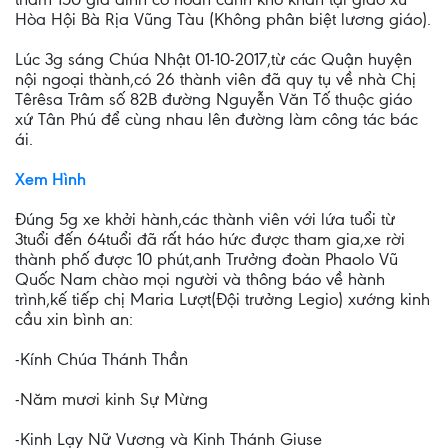
Hòa Hội Bà Rịa Vũng Tàu (Không phân biệt lương giáo).
Lúc 3g sáng Chúa Nhật 01-10-2017,từ các Quận huyện
nội ngoại thành,có 26 thành viên đã quy tụ về nhà Chị
Têrêsa Trâm số 82B đường Nguyễn Văn Tố thuộc giáo
xứ Tân Phú để cùng nhau lên đường làm công tác bác
ái.
Xem Hình
Đúng 5g xe khởi hành,các thành viên với lứa tuổi từ
3tuổi đến 64tuổi đã rất háo hức được tham gia,xe rời
thành phố được 10 phút,anh Trưởng đoàn Phaolo Vũ
Quốc Nam chào mọi người và thông báo về hành
trình,kế tiếp chị Maria Lượt(Đội trưởng Legio) xướng kinh
cầu xin bình an:
-Kính Chúa Thánh Thần
-Năm mươi kinh Sự Mừng
-Kinh Lạy Nữ Vương và Kinh Thánh Giuse