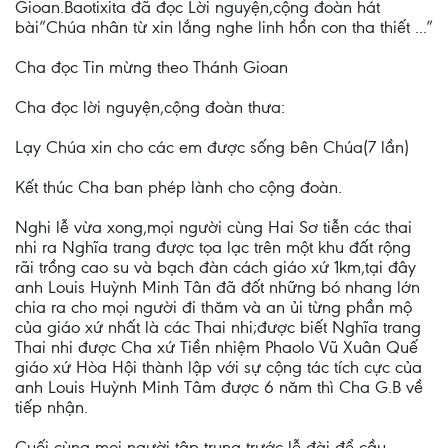
Gioan.Baotixita đã đọc Lời nguyện,cộng đoàn hát
bài”Chúa nhân từ xin lắng nghe linh hồn con tha thiết ...”
Cha đọc Tin mừng theo Thánh Gioan
Cha đọc lời nguyện,cộng đoàn thưa:
Lạy Chúa xin cho các em được sống bên Chúa(7 lần)
Kết thúc Cha ban phép lành cho cộng đoàn.
Nghi lễ vừa xong,mọi người cùng Hai Sơ tiễn các thai
nhi ra Nghĩa trang được tọa lạc trên một khu đất rộng
rãi trồng cao su và bạch đàn cách giáo xứ 1km,tại đây
anh Louis Huỳnh Minh Tân đã đốt những bó nhang lớn
chia ra cho mọi người đi thăm và an ủi từng phần mộ
của giáo xứ nhất là các Thai nhi;được biết Nghĩa trang
Thai nhi được Cha xứ Tiền nhiệm Phaolo Vũ Xuân Quế
giáo xứ Hòa Hội thành lập với sự cộng tác tích cực của
anh Louis Huỳnh Minh Tâm được 6 năm thì Cha G.B về
tiếp nhận.
Cuối cùng mọi người tập trung trước lễ đài để cầu