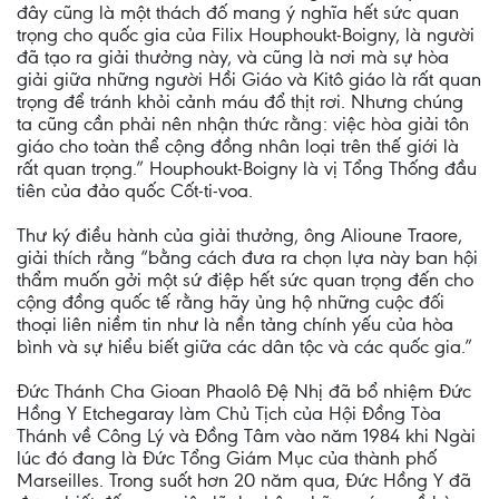
đây cũng là một thách đố mang ý nghĩa hết sức quan
trọng cho quốc gia của Filix Houphoukt-Boigny, là người
đã tạo ra giải thưởng này, và cũng là nơi mà sự hòa
giải giữa những người Hồi Giáo và Kitô giáo là rất quan
trọng để tránh khỏi cảnh máu đổ thịt rơi. Nhưng chúng
ta cũng cần phải nên nhận thức rằng: việc hòa giải tôn
giáo cho toàn thể cộng đồng nhân loại trên thế giới là
rất quan trọng.” Houphoukt-Boigny là vị Tổng Thống đầu
tiên của đảo quốc Cốt-ti-voa.
Thư ký điều hành của giải thưởng, ông Alioune Traore,
giải thích rằng “bằng cách đưa ra chọn lựa này ban hội
thẩm muốn gởi một sứ điệp hết sức quan trọng đến cho
cộng đồng quốc tế rằng hãy ủng hộ những cuộc đối
thoại liên niềm tin như là nền tảng chính yếu của hòa
bình và sự hiểu biết giữa các dân tộc và các quốc gia.”
Đức Thánh Cha Gioan Phaolô Đệ Nhị đã bổ nhiệm Đức
Hồng Y Etchegaray làm Chủ Tịch của Hội Đồng Tòa
Thánh về Công Lý và Đồng Tâm vào năm 1984 khi Ngài
lúc đó đang là Đức Tổng Giám Mục của thành phố
Marseilles. Trong suốt hơn 20 năm qua, Đức Hồng Y đã