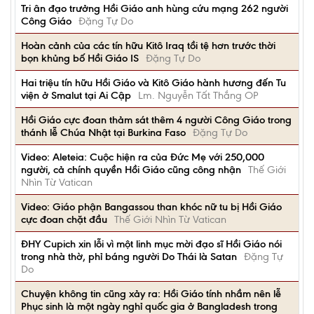
Tri ân đạo trưởng Hồi Giáo anh hùng cứu mạng 262 người
Công Giáo
Đặng Tự Do
Hoàn cảnh của các tín hữu Kitô Iraq tồi tệ hơn trước thời
bọn khủng bố Hồi Giáo IS
Đặng Tự Do
Hai triệu tín hữu Hồi Giáo và Kitô Giáo hành hương đến Tu
viện ở Smalut tại Ai Cập
Lm. Nguyễn Tất Thắng OP
Hồi Giáo cực đoan thảm sát thêm 4 người Công Giáo trong
thánh lễ Chúa Nhật tại Burkina Faso
Đặng Tự Do
Video: Aleteia: Cuộc hiện ra của Đức Mẹ với 250,000
người, cả chính quyền Hồi Giáo cũng công nhận
Thế Giới
Nhìn Từ Vatican
Video: Giáo phận Bangassou than khóc nữ tu bị Hồi Giáo
cực đoan chặt đầu
Thế Giới Nhìn Từ Vatican
ĐHY Cupich xin lỗi vì một linh mục mời đạo sĩ Hồi Giáo nói
trong nhà thờ, phỉ báng người Do Thái là Satan
Đặng Tự
Do
Chuyện không tin cũng xảy ra: Hồi Giáo tính nhầm nên lễ
Phục sinh là một ngày nghỉ quốc gia ở Bangladesh trong