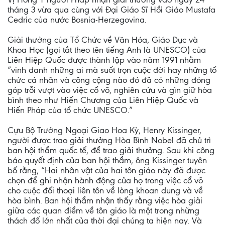
tháng 3 vừa qua cùng với Đại Giáo Sĩ Hồi Giáo Mustafa
Cedric của nước Bosnia-Herzegovina.
Giải thưởng của Tổ Chức về Văn Hóa, Giáo Dục và
Khoa Học (gọi tắt theo tên tiếng Anh là UNESCO) của
Liên Hiệp Quốc được thành lập vào năm 1991 nhằm
“vinh danh những ai mà suốt trọn cuộc đời hay những tổ
chức cá nhân và công cộng nào đó đã có những đóng
góp trỗi vượt vào việc cổ võ, nghiên cứu và gìn giữ hòa
bình theo như Hiến Chương của Liên Hiệp Quốc và
Hiến Pháp của tổ chức UNESCO.”
Cựu Bộ Trưởng Ngoại Giao Hoa Kỳ, Henry Kissinger,
người được trao giải thưởng Hòa Bình Nobel đã chủ trì
ban hội thẩm quốc tế, để trao giải thưởng. Sau khi công
báo quyết định của ban hội thẩm, ông Kissinger tuyên
bố rằng, “Hai nhân vật của hai tôn giáo này đã được
chọn để ghi nhận hành động của họ trong việc cổ võ
cho cuộc đối thoại liên tôn về lòng khoan dung và về
hòa bình. Ban hội thẩm nhận thấy rằng việc hòa giải
giữa các quan điểm về tôn giáo là một trong những
thách đố lớn nhất của thời đại chúng ta hiện nay. Và