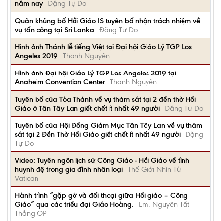
năm nay
Đặng Tự Do
Quân khủng bố Hồi Giáo IS tuyên bố nhận trách nhiệm về
vụ tấn công tại Sri Lanka
Đặng Tự Do
Hình ảnh Thánh lễ tiếng Việt tại Đại hội Giáo Lý TGP Los
Angeles 2019
Thanh Nguyên
Hình ảnh Đại hội Giáo Lý TGP Los Angeles 2019 tại
Anaheim Convention Center
Thanh Nguyên
Tuyên bố của Tòa Thánh về vụ thảm sát tại 2 đền thờ Hồi
Giáo ở Tân Tây Lan giết chết ít nhất 49 người
Đặng Tự Do
Tuyên bố của Hội Đồng Giám Mục Tân Tây Lan về vụ thảm
sát tại 2 Đền Thờ Hồi Giáo giết chết ít nhất 49 người
Đặng
Tự Do
Video: Tuyên ngôn lịch sử Công Giáo - Hồi Giáo về tình
huynh đệ trong gia đình nhân loại
Thế Giới Nhìn Từ
Vatican
Hành trình “gặp gỡ và đối thoại giữa Hồi giáo – Công
Giáo” qua các triều đại Giáo Hoàng.
Lm. Nguyễn Tất
Thắng OP