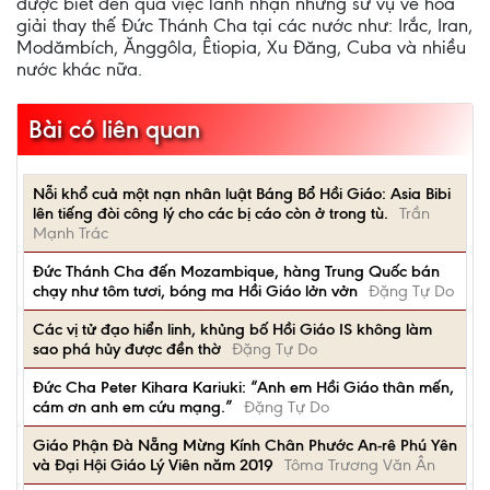
được biết đến qua việc lãnh nhận những sứ vụ về hòa
giải thay thế Đức Thánh Cha tại các nước như: Irắc, Iran,
Modămbích, Ănggôla, Êtiopia, Xu Đăng, Cuba và nhiều
nước khác nữa.
Bài có liên quan
Nỗi khổ cuả một nạn nhân luật Báng Bổ Hồi Giáo: Asia Bibi
lên tiếng đòi công lý cho các bị cáo còn ở trong tù.
Trần
Mạnh Trác
Đức Thánh Cha đến Mozambique, hàng Trung Quốc bán
chạy như tôm tươi, bóng ma Hồi Giáo lởn vởn
Đặng Tự Do
Các vị tử đạo hiển linh, khủng bố Hồi Giáo IS không làm
sao phá hủy được đền thờ
Đặng Tự Do
Đức Cha Peter Kihara Kariuki: “Anh em Hồi Giáo thân mến,
cám ơn anh em cứu mạng.”
Đặng Tự Do
Giáo Phận Đà Nẵng Mừng Kính Chân Phước An-rê Phú Yên
và Đại Hội Giáo Lý Viên năm 2019
Tôma Trương Văn Ân