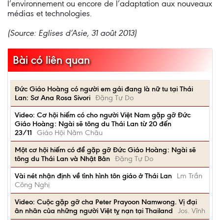
l’environnement ou encore de l’adaptation aux nouveaux
médias et technologies.
(Source: Eglises d’Asie, 31 août 2013)
Bài có liên quan
Đức Giáo Hoàng có người em gái đang là nữ tu tại Thái
Lan: Sơ Ana Rosa Sivori
Đặng Tự Do
Video: Cơ hội hiếm có cho người Việt Nam gặp gỡ Đức
Giáo Hoàng: Ngài sẽ tông du Thái Lan từ 20 đến
23/11
Giáo Hội Năm Châu
Một cơ hội hiếm có để gặp gỡ Đức Giáo Hoàng: Ngài sẽ
tông du Thái Lan và Nhật Bản
Đặng Tự Do
Vài nét nhận định về tình hình tôn giáo ở Thái Lan
Lm Trần
Công Nghị
Video: Cuộc gặp gỡ cha Peter Prayoon Namwong. Vị đại
ân nhân của những người Việt tỵ nạn tại Thailand
Jos. Vĩnh