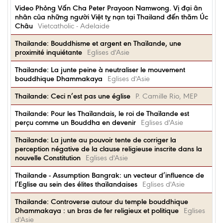
Video Phỏng Vấn Cha Peter Prayoon Namwong. Vị đại ân
nhân của những người Việt tỵ nạn tại Thailand đến thăm Úc
Châu
Vietcatholic - Adelaide
Thailande: Bouddhisme et argent en Thaïlande, une
proximité inquiétante
Eglises d'Asie
Thailande: La junte peine à neutraliser le mouvement
bouddhique Dhammakaya
Eglises d'Asie
Thailande: Ceci n’est pas une église
P. Camille Rio, MEP
Thailande: Pour les Thaïlandais, le roi de Thaïlande est
perçu comme un Bouddha en devenir
Eglises d'Asie
Thailande: La junte au pouvoir tente de corriger la
perception négative de la clause religieuse inscrite dans la
nouvelle Constitution
Eglises d'Asie
Thailande - Assumption Bangrak: un vecteur d’influence de
l’Eglise au sein des élites thaïlandaises
Eglises d'Asie
Thailande: Controverse autour du temple bouddhique
Dhammakaya : un bras de fer religieux et politique
Eglises
d'Asie