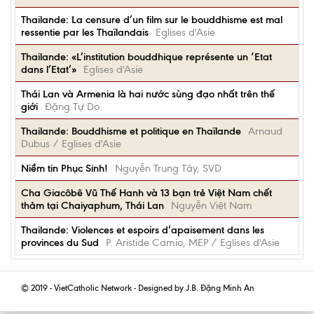
Thailande: La censure d’un film sur le bouddhisme est mal
ressentie par les Thaïlandais
Eglises d'Asie
Thailande: «L’institution bouddhique représente un ‘Etat
dans l’Etat’»
Eglises d'Asie
Thái Lan và Armenia là hai nước sùng đạo nhất trên thế
giới
Đặng Tự Do
Thailande: Bouddhisme et politique en Thaïlande
Arnaud
Dubus / Eglises d'Asie
Niềm tin Phục Sinh!
Nguyễn Trung Tây, SVD
Cha Giacôbê Vũ Thế Hanh và 13 bạn trẻ Việt Nam chết
thảm tại Chaiyaphum, Thái Lan
Nguyễn Việt Nam
Thailande: Violences et espoirs d’apaisement dans les
provinces du Sud
P. Aristide Camio, MEP / Eglises d'Asie
© 2019 - VietCatholic Network - Designed by J.B. Đặng Minh An