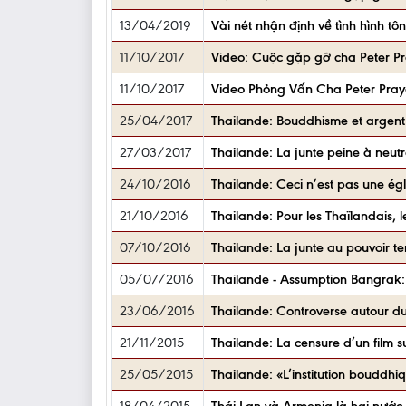
13/04/2019
Vài nét nhận định về tình hình tô
11/10/2017
Video: Cuộc gặp gỡ cha Peter Pr
11/10/2017
Video Phỏng Vấn Cha Peter Pray
25/04/2017
Thailande: Bouddhisme et argent 
27/03/2017
Thailande: La junte peine à ne
24/10/2016
Thailande: Ceci n’est pas une égl
21/10/2016
Thailande: Pour les Thaïlandais,
07/10/2016
Thailande: La junte au pouvoir ten
05/07/2016
Thailande - Assumption Bangrak: u
23/06/2016
Thailande: Controverse autour d
21/11/2015
Thailande: La censure d’un film s
25/05/2015
Thailande: «L’institution bouddhiq