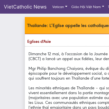
VietCatholic News
Vatican
Giáo Hội Việt Nam
Thailande: L’Eglise appelle les catholiqu
Eglises d'Asie
Dimanche 12 mai, à l’occasion de la Journée
(CBCT) a lancé un appel aux fidèles, leur dema
Mgr Philip Banchong Chaiyara, évêque du dio
épiscopale pour le développement social, a d
qui souffrent toujours en Thaïlande d’une fort
Les minorités ethniques de Thaïlande – qui so
vivent essentiellement dans la partie montagn
(majoritaires avec une population estimée au
les Lisus. Ces communautés ethniques compten
l’ethnie thaï emajoritaire dans un pays boud