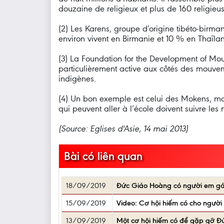
douzaine de religieux et plus de 160 religieus
(2) Les Karens, groupe d’origine tibéto-birm
environ vivent en Birmanie et 10 % en Thaïla
(3) La Foundation for the Development of Mou
particulièrement active aux côtés des mouveme
indigènes.
(4) Un bon exemple est celui des Mokens, ma
qui peuvent aller à l’école doivent suivre le
(Source: Eglises d'Asie, 14 mai 2013)
Bài có liên quan
18/09/2019
Đức Giáo Hoàng có người em gái 
15/09/2019
Video: Cơ hội hiếm có cho người
13/09/2019
Một cơ hội hiếm có để gặp gỡ Đ