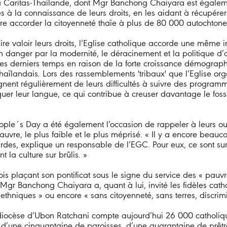
 Caritas-Thaïlande, dont Mgr Banchong Chaiyara est égalemen
 à la connaissance de leurs droits, en les aidant à récupérer l
aire accorder la citoyenneté thaïe à plus de 80 000 autochtone
ire valoir leurs droits, l’Eglise catholique accorde une même i
n danger par la modernité, le déracinement et la politique d’a
e ces derniers temps en raison de la forte croissance démogra
haïlandais. Lors des rassemblements 'tribaux' que l’Eglise or
gnent régulièrement de leurs difficultés à suivre des program
tiquer leur langue, ce qui contribue à creuser davantage le fo
ople´s Day a été également l’occasion de rappeler à leurs oua
pauvre, le plus faible et le plus méprisé. « Il y a encore beau
des, explique un responsable de l’EGC. Pour eux, ce sont sur
 la culture sur brûlis. »
s plaçant son pontificat sous le signe du service des « pauvre
, Mgr Banchong Chaiyara a, quant à lui, invité les fidèles cat
thniques » ou encore « sans citoyenneté, sans terres, discrimin
, le diocèse d’Ubon Ratchani compte aujourd’hui 26 000 catholi
us d’une cinquantaine de paroisses, d’une quarantaine de prêtr