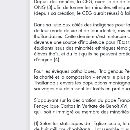
Depuis des années, la CEG, avec l'aide de la
ONG (3) afin de former les minorités ethniques
(depuis sa création, le CEG aurait réussi à f
Dans sa lutte aux côtés des indigènes pour fa
de leur mode de vie et de leur identité, mis e
thaïlandaises. Cette dernière s’est renforcé
devenue une source d'inquiétude pour l’Etat t
étudiants issus des minorités ethniques témoi
élèves thaïs, et du fait qu'ils ne peuvent pra
d’origine (4).
Pour les évêques catholiques, l’Indigenous Pe
la charité et la compassion » envers le plus 
Thaïlandais envers les populations montagnar
sauvages qui détruisent les forêts en pratiquant
S’appuyant sur la déclaration du pape Françoi
l’encyclique Caritas in Veritate de Benoît XVI
qu'il soit « immigré ou membre des minorités e
(1) Selon les statistiques de l'Eglise locale
de huit millions d’habitants. Il rassemble pl