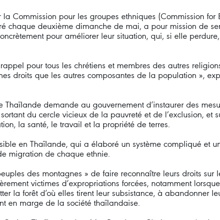
par la Commission pour les groupes ethniques (Commission for
bré chaque deuxième dimanche de mai, a pour mission de sens
concrètement pour améliorer leur situation, qui, si elle perd
appel pour tous les chrétiens et membres des autres religions
mes droits que les autres composantes de la population », e
de Thaïlande demande au gouvernement d’instaurer des mes
 sortant du cercle vicieux de la pauvreté et de l’exclusion, et su
on, la santé, le travail et la propriété de terres.
nsible en Thaïlande, qui a élaboré un système compliqué et un
e de migration de chaque ethnie.
peuples des montagnes » de faire reconnaître leurs droits sur les
gulièrement victimes d’expropriations forcées, notamment lorsq
tter la forêt d’où elles tirent leur subsistance, à abandonner l
vent en marge de la société thaïlandaise.