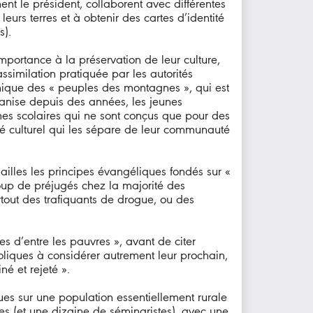
t le président, collaborent avec différentes
eurs terres et à obtenir des cartes d’identité
s).
mportance à la préservation de leur culture,
ssimilation pratiquée par les autorités
phique des « peuples des montagnes », qui est
ganise depuis des années, les jeunes
mes scolaires qui ne sont conçus que pour des
ssé culturel qui les sépare de leur communauté
illes les principes évangéliques fondés sur «
coup de préjugés chez la majorité des
tout des trafiquants de drogue, ou des
s d’entre les pauvres », avant de citer
holiques à considérer autrement leur prochain,
é et rejeté ».
ques sur une population essentiellement rurale
es (et une dizaine de séminaristes), avec une