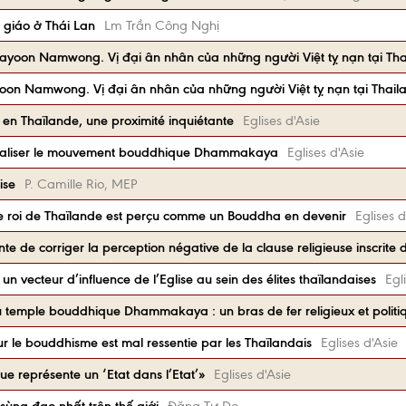
n giáo ở Thái Lan
Lm Trần Công Nghị
ayoon Namwong. Vị đại ân nhân của những người Việt tỵ nạn tại Tha
oon Namwong. Vị đại ân nhân của những người Việt tỵ nạn tại Thai
en Thaïlande, une proximité inquiétante
Eglises d'Asie
utraliser le mouvement bouddhique Dhammakaya
Eglises d'Asie
ise
P. Camille Rio, MEP
 le roi de Thaïlande est perçu comme un Bouddha en devenir
Eglises d
te de corriger la perception négative de la clause religieuse inscrite 
n vecteur d’influence de l’Eglise au sein des élites thaïlandaises
Egl
u temple bouddhique Dhammakaya : un bras de fer religieux et politi
ur le bouddhisme est mal ressentie par les Thaïlandais
Eglises d'Asie
ue représente un ‘Etat dans l’Etat’»
Eglises d'Asie