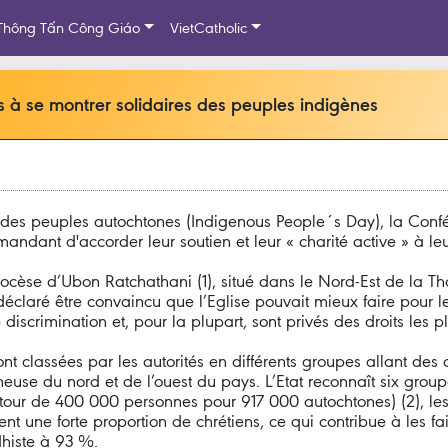
Thông Tấn Công Giáo
VietCatholic
es à se montrer solidaires des peuples indigènes
 des peuples autochtones (Indigenous People´s Day), la Con
ndant d'accorder leur soutien et leur « charité active » à leu
cèse d’Ubon Ratchathani (1), situé dans le Nord-Est de la Th
éclaré être convaincu que l’Eglise pouvait mieux faire pour 
e discrimination et, pour la plupart, sont privés des droits les
nt classées par les autorités en différents groupes allant des
euse du nord et de l’ouest du pays. L’Etat reconnaît six grou
tour de 400 000 personnes pour 917 000 autochtones) (2), les
t une forte proportion de chrétiens, ce qui contribue à les
dhiste à 93 %.