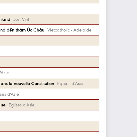
iland
Jos. Vĩnh
land đến thăm Úc Châu
Vietcatholic - Adelaide
'Asie
dans la nouvelle Constitution
Eglises d'Asie
ises d'Asie
que
Eglises d'Asie