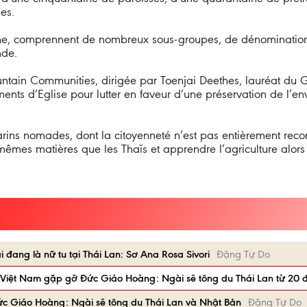
es.
ane, comprennent de nombreux sous-groupes, de dénominations 
nde.
ntain Communities, dirigée par Toenjai Deethes, lauréat du 
nts d’Eglise pour lutter en faveur d’une préservation de l’en
rins nomades, dont la citoyenneté n’est pas entièrement reco
s mêmes matières que les Thaïs et apprendre l’agriculture alor
đang là nữ tu tại Thái Lan: Sơ Ana Rosa Sivori
Đặng Tự Do
 Việt Nam gặp gỡ Đức Giáo Hoàng: Ngài sẽ tông du Thái Lan từ 20 
ức Giáo Hoàng: Ngài sẽ tông du Thái Lan và Nhật Bản
Đặng Tự Do