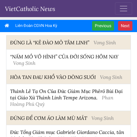
VietCatholic News
Liên Đoàn CGVN Hoa Kỳ
Previous
Next
ĐỪNG LÀ “KẺ ĐÀO MỎ TÂM LINH”
Vong Sinh
“NẤM MỒ VÔ HÌNH” CỦA ĐỜI SỐNG HÔM NAY
Vong Sinh
HÒA TAN ĐAU KHỔ VÀO DÒNG SUỐI
Vong Sinh
Thánh Lễ Tạ Ơn Của Đức Giám Mục Phêrô Bùi Đại
tại Giáo Xứ Thánh Linh Tempe Arizona.
Phan
Hoàng Phú Quý
ĐỪNG ĐỂ CƠM ÁO LÀM MÙ MẮT
Vong Sinh
Đức Tổng Giám mục Gabriele Giordano Caccia, tân