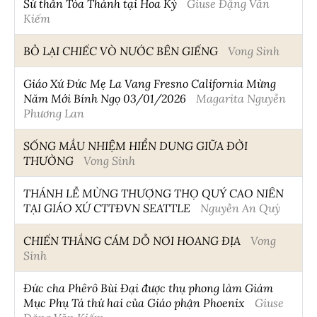
Sứ thần Tòa Thánh tại Hoa Kỳ
Giuse Đặng Văn
Kiếm
BỎ LẠI CHIẾC VÒ NƯỚC BÊN GIẾNG
Vong Sinh
Giáo Xứ Đức Mẹ La Vang Fresno California Mừng
Năm Mới Bính Ngọ 03/01/2026
Magarita Nguyễn
Phương Lan
SỐNG MẦU NHIỆM HIỂN DUNG GIỮA ĐỜI
THƯỜNG
Vong Sinh
THÁNH LỄ MỪNG THƯỢNG THỌ QUÝ CAO NIÊN
TẠI GIÁO XỨ CTTĐVN SEATTLE
Nguyễn An Quý
CHIẾN THẮNG CÁM DỖ NƠI HOANG ĐỊA
Vong
Sinh
Đức cha Phêrô Bùi Đại được thụ phong làm Giám
Mục Phụ Tá thứ hai của Giáo phận Phoenix
Giuse