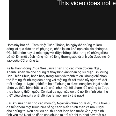
Hôm này bắt đầu Tam Nhật Tuần Thánh, ba ngày để chúng ta làm
sống lại qua đức tin và phụng vụ nhắc lại sự khổ nạn cứu độ chúng ta.
Ðặc biệt hôm nay là một ngày với đầy những biểu trưng và những điệu
bộ nói lên một cách hùng hồn về lòng thương xót và tình yêu được nở rộ
vào cuộc đời chúng ta.
Kể lại hành động Chúa Giêsu rửa chân cho các môn đồ của Ngài,
Thánh Gioan đã cho chúng ta thấy hình ảnh toàn bộ sứ điệp Tin Mừng.
Con Thiên Chúa, hoàn hảo, trong sạch và thánh thiện, không chỉ nhập
thể làm người nhưng còn đóng vai một người tôi tớ để tẩy sạch và đổi
mới chúng ta. Ngài tự khiêm hạ để chúng ta được nâng lên. Ngài nhận
chức vụ thấp hèn nhất, là cái chết như một tội phạm, để chúng ta được
thừa hưởng thiên quốc. Còn bài ca ngợi nào có thể nói lên tình yêu như
thế? Liệu chúng ta phải đền bù lại món nợ ấy thế nào?
Sau khi rửa chân cho các môn đồ, Ngài vẫn chưa coi là đủ, Chúa Giêsu
đã tiến thêm một bước nữa bằng cách hiến chính thân và máu Ngài
cho chúng ta. Nếu như cử chỉ thứ nhất loan báo trước về sự hy sinh
tình yêu mà Ngài sẽ dành cho chúng ta, thì cử chỉ thứ hai này thật sự