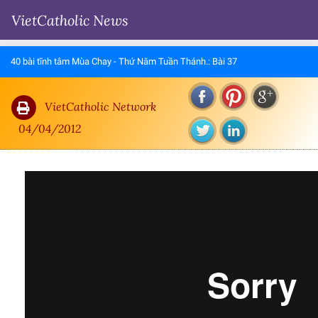
VietCatholic News
40 bài tĩnh tâm Mùa Chay - Thứ Năm Tuần Thánh.: Bài 37
VietCatholic Network
04/04/2012