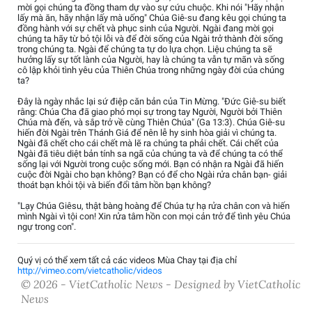
mời gọi chúng ta đồng tham dự vào sự cứu chuộc. Khi nói "Hãy nhận
lấy mà ăn, hãy nhận lấy mà uống" Chúa Giê-su đang kêu gọi chúng ta
đồng hành với sự chết và phục sinh của Người. Ngài đang mời gọi
chúng ta hãy từ bỏ tội lỗi và để đời sống của Ngài trở thành đời sống
trong chúng ta. Ngài để chúng ta tự do lựa chọn. Liệu chúng ta sẽ
hưởng lấy sự tốt lành của Người, hay là chúng ta vẫn tự mãn và sống
cô lập khỏi tình yêu của Thiên Chúa trong những ngày đời của chúng
ta?
Ðây là ngày nhắc lại sứ điệp căn bản của Tin Mừng. "Ðức Giê-su biết
rằng: Chúa Cha đã giao phó mọi sự trong tay Người, Người bởi Thiên
Chúa mà đến, và sắp trở về cùng Thiên Chúa" (Ga 13:3). Chúa Giê-su
hiến đời Ngài trên Thánh Giá để nên lễ hy sinh hòa giải vì chúng ta.
Ngài đã chết cho cái chết mà lẽ ra chúng ta phải chết. Cái chết của
Ngài đã tiêu diệt bản tính sa ngã của chúng ta và để chúng ta có thể
sống lại với Người trong cuộc sống mới. Bạn có nhận ra Ngài đã hiến
cuộc đời Ngài cho bạn không? Bạn có để cho Ngài rửa chân bạn- giải
thoát bạn khỏi tội và biến đổi tâm hồn bạn không?
"Lạy Chúa Giêsu, thật bàng hoàng để Chúa tự hạ rửa chân con và hiến
mình Ngài vì tội con! Xin rửa tâm hồn con mọi cản trở để tình yêu Chúa
ngự trong con".
Quý vị có thể xem tất cả các videos Mùa Chay tại địa chỉ
http://vimeo.com/vietcatholic/videos
© 2026 - VietCatholic News - Designed by VietCatholic
News