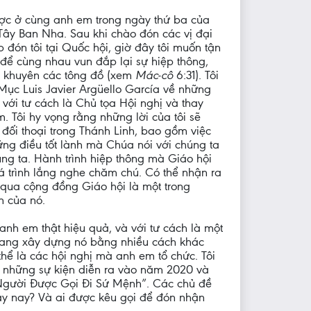
ược ở cùng anh em trong ngày thứ ba của
 Tây Ban Nha. Sau khi chào đón các vị đại
ếp đón tôi tại Quốc hội, giờ đây tôi muốn tận
 để cùng nhau vun đắp lại sự hiệp thông,
 khuyên các tông đồ (xem
Mác-cô
6:31). Tôi
c Luis Javier Argüello García về những
i với tư cách là Chủ tọa Hội nghị và thay
. Tôi hy vọng rằng những lời của tôi sẽ
đối thoại trong Thánh Linh, bao gồm việc
ững điều tốt lành mà Chúa nói với chúng ta
ng ta. Hành trình hiệp thông mà Giáo hội
á trình lắng nghe chăm chú. Có thể nhận ra
 qua cộng đồng Giáo hội là một trong
n của nó.
anh em thật hiệu quả, và với tư cách là một
đang xây dựng nó bằng nhiều cách khác
thể là các hội nghị mà anh em tổ chức. Tôi
 những sự kiện diễn ra vào năm 2020 và
 Người Được Gọi Đi Sứ Mệnh”. Các chủ đề
gày nay? Và ai được kêu gọi để đón nhận