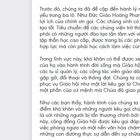
Trước đó, chúng ta đã đề cập đến hành lý 
yếu trong ba lô. Như Đức Giáo Hoàng Phanxi
lợi ích của chính ơn gọi. Các chủng sinh c
tạo tốt. Tiêu chuẩn để các chủng viện trở
phải có những người đào tạo tận tâm với vi
tập thần học cao cấp, được trang bị các ph
hợp lực mà còn phải học cách làm việc cùn
Trong lĩnh vực này, khó khăn có thể được xe
của họ vào hành trình đời sống mà Giáo hội
các tu sĩ quản lý, các cộng tác viên giáo 
gặp gỡ, đối thoại và thông đạt. Chúng ta
phục vụ Giáo hội như một lời kêu gọi từ Ch
một phần của sứ mệnh mà Chúa đã giao phó 
Như các bạn thấy, hành trình của chúng ta
điểm khó khăn và những người kêu gọi chú
là với những người bị tổn thương chính bởi
này, cộng đồng Giáo hội được kêu gọi đáp l
việc phòng ngừa và một nền văn hóa chăm s
những con đường thực sự dẫn đến sự chữa