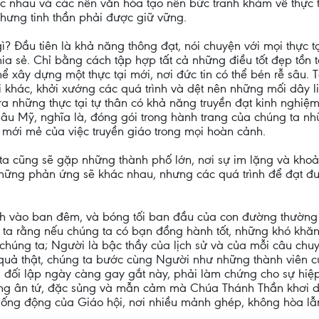
ác nhau và các nền văn hóa tạo nên bức tranh khảm về thực 
 nhưng tinh thần phải được giữ vững.
gì? Đầu tiên là khả năng thông đạt, nói chuyện với mọi thực t
 sẻ. Chỉ bằng cách tập hợp tất cả những điều tốt đẹp tồn tạ
 xây dựng một thực tại mới, nơi đức tin có thể bén rễ sâu. T
khác, khởi xướng các quá trình và dệt nên những mối dây l
 ra những thực tại tự thân có khả năng truyền đạt kinh nghiệ
u Mỹ, nghĩa là, đóng gói trong hành trang của chúng ta nh
 mới mẻ của việc truyền giáo trong mọi hoàn cảnh.
 cũng sẽ gặp những thành phố lớn, nơi sự im lặng và kho
hững phản ứng sẽ khác nhau, nhưng các quá trình để đạt đượ
vào ban đêm, và bóng tối ban đầu của con đường thường có 
g ta rằng nếu chúng ta có bạn đồng hành tốt, những khó khă
chúng ta; Người là bậc thầy của lịch sử và của mỗi câu chu
quả thật, chúng ta bước cùng Người như những thành viên của
và đối lập ngày càng gay gắt này, phải làm chứng cho sự hiệ
g ân tứ, đặc sủng và mẫn cảm mà Chúa Thánh Thần khơi dậ
 sống động của Giáo hội, nơi nhiều mảnh ghép, không hòa lẫn