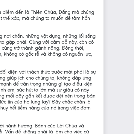
mà điểm đến là Thiên Chúa, Đấng mà chúng
mặt thể xác, mà chúng ta muốn để tâm hồn
ng nơi chốn, những vật dụng, những lối sống
ta gặp phải. Cùng với cám dỗ này, còn có
 cùng trở thành gánh nặng. Đồng thời,
n, không có gốc rễ và không có nguồn lực,
đối diện với thách thức trước mắt phải là sự
ông giúp ích cho chúng ta, không đáp ứng
mạnh để trân trọng những gì tạo điều kiện
anh em, sức hút to lớn mà sự giàu có này
ng mối dây gắn kết được dệt nên trong bản
ức tin của họ lung lay? Đây chắc chắn là
 huy hết tiềm năng của nó trong việc đơm
ời hành hương. Bánh của Lời Chúa và
ỗi. Vấn đề không phải là làm cho việc cử