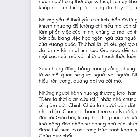
ngôn ngữ trong thời đại kỹ thuật số này kh
khắp nơi trên thế giới — cũng đã thay đổi,
Những yếu tố thiết yếu của tinh thần đó là 
khiêm nhường để không chỉ hiểu mà còn chia
làm phần việc của mình, chúng ta mới có thể
bắt đầu bằng việc học ngôn ngữ của người 
của vương quốc. Thứ hai là lời kêu gọi tạo
đã làm – kinh nghiệm của Granada đến châ
một cách cởi mở với những thách thức luôn
Sau những đồng bằng hoang vắng, chúng ta
là về mối quan hệ giữa người với người. N
hiểu, tôn trọng, quảng đại và cởi mở.
Những người hành hương thường khởi hành 
“Đêm là thời gian cứu rỗi,” nhắc nhở chún
sẽ giảm bớt. Chính Chúa là người dẫn dắt 
nhịp điệu. Chúng ta bước theo sau Người; 
đòi hỏi Giáo hội, trong thời đại phân cực 
khả năng đón nhận sự phong phú của nhữn
được thể hiện rõ nét trong bức tranh khảm
Chúa duy nhất.