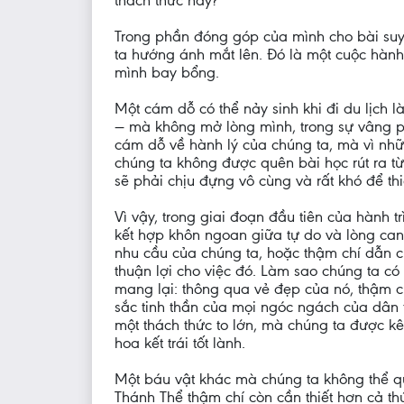
thách thức này?
Trong phần đóng góp của mình cho bài suy
ta hướng ánh mắt lên. Đó là một cuộc hành 
mình bay bổng.
Một cám dỗ có thể nảy sinh khi đi du lịch 
— mà không mở lòng mình, trong sự vâng p
cám dỗ về hành lý của chúng ta, mà vì nhữ
chúng ta không được quên bài học rút ra t
sẽ phải chịu đựng vô cùng và rất khó để t
Vì vậy, trong giai đoạn đầu tiên của hành t
kết hợp khôn ngoan giữa tự do và lòng can
nhu cầu của chúng ta, hoặc thậm chí dẫn c
thuận lợi cho việc đó. Làm sao chúng ta có
mang lại: thông qua vẻ đẹp của nó, thậm 
sắc tinh thần của mọi ngóc ngách của dân t
một thách thức to lớn, mà chúng ta được k
hoa kết trái tốt lành.
Một báu vật khác mà chúng ta không thể q
Thánh Thể thậm chí còn cần thiết hơn cả th