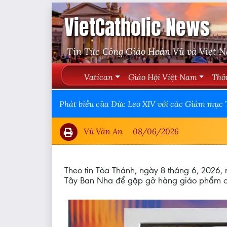
VietCatholic News
Tin Tức Công Giáo Hoàn Vũ và Việt 
Vatican
Giáo Hội Việt Nam
Thô
Phát biểu của Đức Leo XIV với các Giám mục
Vũ Văn An
08/06/2026
Theo tin Tòa Thánh, ngày 8 tháng 6, 2026,
Tây Ban Nha để gặp gỡ hàng giáo phẩm của