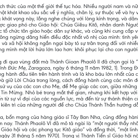
h thức của một thế giới thế tục hóa. Nhiều người nam và nữ t
ột khát khao sâu sắc về ý nghĩa, chân lý, sự thuộc về và hy 
 khát vọng này, lắng nghe chúng với lòng kính trọng, và dâ
được giao phó cho Giáo hội: Chúa Giêsu Kitô, nhân danh Ng
các tổ chức tôn giáo hoặc dân sự khác, và cũng khi cung cấp vi
hông ngừng dâng hiến điều độc nhất vô nhị của mình: tình y
 và xã hội không ngần ngại bày tỏ sự trân trọng đối với nhiề
ng mình một lời hứa lớn lao hơn: khôi phục lại cho con ngườ
ng đi qua vùng đất mà Thánh Gioan Phaolô II đã chọn gọi là
kính Đức Mẹ
, Zaragoza, ngày 6 tháng 11 năm 1982, 1). Trong 
g hành đầu tiên trên hành trình và là kho báu lớn nhất của 
à giữ Lời Chúa trong lòng, cách đồng hành cùng các môn đệ
ác sứ vụ của các con cho Mẹ, để Mẹ giúp các con, giữa những
in Mừng. Nhỏ bé trong mắt thế gian, nhưng khi kết hợp với
 từ sự vĩ đại của các nguồn lực, mà đến từ sự thánh thiện c
à kiên trì của những người để cho Chúa Thánh Thần hướng d
ila, bổn mạng của hàng giáo sĩ Tây Ban Nha, cũng đồng hàn
 nay. Thánh Phaolô VI đã mô tả ngài là “một người thầy nhâ
áo hội và các phong tục Kitô giáo” và đồng thời, “một linh
 ngày 31 tháng 5 năm 1970). Trong vị Thánh Tiến sĩ Giáo hội 