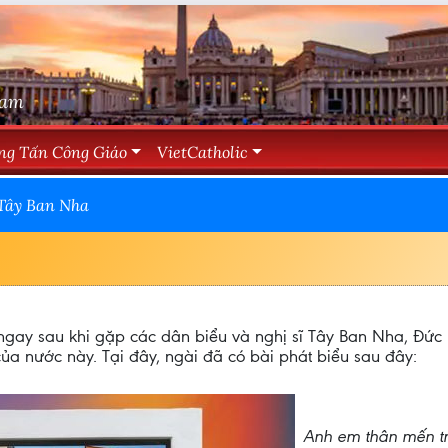
Nam
ng Tấn Công Giáo
VietCatholic
 Tây Ban Nha
 ngay sau khi gặp các dân biểu và nghị sĩ Tây Ban Nha, Đức
 nước này. Tại đây, ngài đã có bài phát biểu sau đây:
Anh em thân mến t