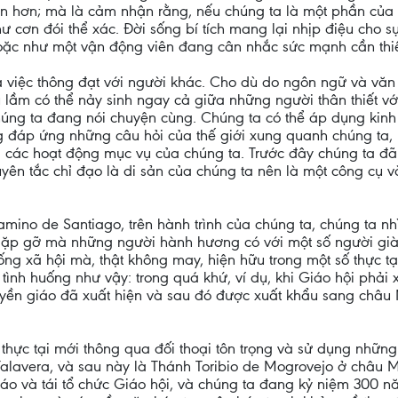
n hơn; mà là cảm nhận rằng, nếu chúng ta là một phần của
ư cơn đói thể xác. Đời sống bí tích mang lại nhịp điệu cho 
oặc như một vận động viên đang cân nhắc sức mạnh cần thiế
là việc thông đạt với người khác. Cho dù do ngôn ngữ và vă
u lầm có thể nảy sinh ngay cả giữa những người thân thiết v
húng ta đang nói chuyện cùng. Chúng ta có thể áp dụng kin
g đáp ứng những câu hỏi của thế giới xung quanh chúng ta,
 các hoạt động mục vụ của chúng ta. Trước đây chúng ta đã 
yên tắc chỉ đạo là di sản của chúng ta nên là một công cụ v
ino de Santiago, trên hành trình của chúng ta, chúng ta n
uộc gặp gỡ mà những người hành hương có với một số người g
ng xã hội mà, thật không may, hiện hữu trong một số thực tạ
 tình huống như vậy: trong quá khứ, ví dụ, khi Giáo hội phải
uyền giáo đã xuất hiện và sau đó được xuất khẩu sang châu 
hực tại mới thông qua đối thoại tôn trọng và sử dụng những
alavera, và sau này là Thánh Toribio de Mogrovejo ở châu
 giáo và tái tổ chức Giáo hội, và chúng ta đang kỷ niệm 300