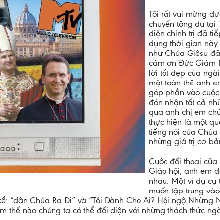
Tôi rất vui mừng đ
chuyến tông du tại
diện chính trị đã ti
dụng thời gian này
như Chúa Giêsu đã
cảm ơn Đức Giám Mụ
lời tốt đẹp của ngà
mặt toàn thể anh em
góp phần vào cuộc 
đón nhận tất cả nh
qua anh chị em chú
thực hiện là một qu
tiếng nói của Chúa
những giá trị cơ bả
Cuộc đối thoại của 
Giáo hội, anh em 
nhau. Một ví dụ cụ 
muốn tập trung vào
kể: “dân Chúa Ra Đi” và “Tôi Dành Cho Ai? Hội ngộ Những
àm thế nào chúng ta có thể đối diện với những thách thức n