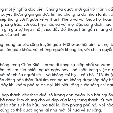
 một ý nghĩa đặc biệt. Chúng ta được mời gọi trở thành dấu
 Kitô, yêu thương gìn giữ đức tin mà chúng ta đã nhận lãnh, 
hiệp thông với Người kế vị Thánh Phêrô và với Giáo hội hoàn
c phong trào, với các hiệp hội, và với mọi đặc sủng đích thự
gìn giữ sự hiệp nhất, thúc đẩy đối thoại, hàn gắn những ch
óc của anh em.
 mang lại sức sống truyền giáo. Một Giáo hội bình an nội tạ
ác tôn giáo khác, với những người không tin, với chính quyền
 thông trong Chúa Kitô — bước đi trong sự hiệp nhất và vươn
ến trái tim của nhiều người ngày nay: khó khăn trong việc 
với rất nhiều người trẻ — và không chỉ họ — câu hỏi, “Tôi th
iến dâng bản thân. Trái tim con người không được lấp đầy bằn
đầy khi khám phá ra ơn gọi, khi hiểu rằng cuộc sống chỉ đạt
thu hẹp thành việc theo đuổi số lượng đơn thuần. Nó bắt ngu
khả năng làm chứng cho vẻ đẹp của lòng trung thành, từ một 
ghèo nàn sự hiện hữu, mà trái lại làm phong phú nó. Nơi nà
a cũng có thể được nghe lại như một lời hứa về sự sống.