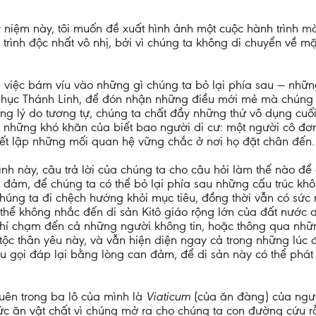
 niệm này, tôi muốn đề xuất hình ảnh một cuộc hành trình 
trình độc nhất vô nhị, bởi vì chúng ta không di chuyển về 
là việc bám víu vào những gì chúng ta bỏ lại phía sau — nhữ
hục Thánh Linh, để đón nhận những điều mới mẻ mà chúng 
ng lý do tương tự, chúng ta chất đầy những thứ vô dụng cuối
ừ những khó khăn của biết bao người di cư: một người cô đơ
hiết lập những mối quan hệ vững chắc ở nơi họ đặt chân đến.
rình này, câu trả lời của chúng ta cho câu hỏi làm thế nào để 
 đảm, để chúng ta có thể bỏ lại phía sau những cấu trúc kh
húng ta đi chệch hướng khỏi mục tiêu, đồng thời vẫn có sức 
 thể không nhắc đến di sản Kitô giáo rộng lớn của đất nước 
chí chạm đến cả những người không tin, hoặc thông qua nhữ
ộc thân yêu này, và vẫn hiện diện ngay cả trong những lúc đ
êu gọi đáp lại bằng lòng can đảm, để di sản này có thể phát
uên trong ba lô của mình là
Viaticum
(của ăn đàng) của ngư
ức ăn vật chất vì chúng mở ra cho chúng ta con đường cứu r