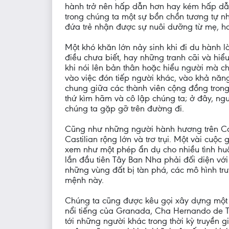
hành trở nên hấp dẫn hơn hay kém hấp dẫ
trong chúng ta một sự bồn chồn tương tự nh
đứa trẻ nhận được sự nuôi dưỡng từ mẹ, h
Một khó khăn lớn nảy sinh khi đi du hành 
điều chưa biết, hay những tranh cãi và hiể
khi nói lên bản thân hoặc hiểu người mà c
vào việc đón tiếp người khác, vào khả năn
chung giữa các thành viên cộng đồng trong
thứ kìm hãm và cô lập chúng ta; ở đây, ngu
chúng ta gặp gỡ trên đường đi.
Cũng như những người hành hương trên Cam
Castilian rộng lớn và trơ trụi. Một vài c
xem như một phép ẩn dụ cho nhiều tình huố
lần đầu tiên Tây Ban Nha phải đối diện với
những vùng đất bị tàn phá, các mô hình tr
mệnh này.
Chúng ta cũng được kêu gọi xây dựng một t
nổi tiếng của Granada, Cha Hernando de T
tới những người khác trong thời kỳ truyền