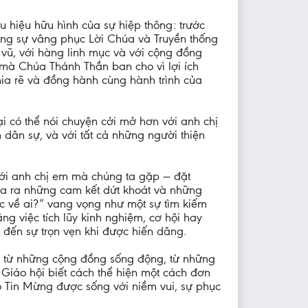
 hiệu hữu hình của sự hiệp thông: trước
trong sự vâng phục Lời Chúa và Truyền thống
 vũ, với hàng linh mục và với cộng đồng
c mà Chúa Thánh Thần ban cho vì lợi ích
ia rẽ và đồng hành cùng hành trình của
i có thể nói chuyện cởi mở hơn với anh chị
 dân sự, và với tất cả những người thiện
 tới anh chị em mà chúng ta gặp — đặt
đưa ra những cam kết dứt khoát và những
uộc về ai?” vang vọng như một sự tìm kiếm
g việc tích lũy kinh nghiệm, cơ hội hay
 đến sự trọn vẹn khi được hiến dâng.
ồn từ những cộng đồng sống động, từ những
Giáo hội biết cách thể hiện một cách đơn
o Tin Mừng được sống với niềm vui, sự phục