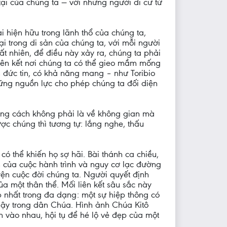
tại của chúng ta — với những người di cư từ
ại hiện hữu trong lãnh thổ của chúng ta,
i trong di sản của chúng ta, với mỗi người
ất nhiên, để điều này xảy ra, chúng ta phải
iên kết nơi chúng ta có thể gieo mầm mống
m đức tin, có khả năng mang – như Toribio
ững nguồn lực cho phép chúng ta đối diện
ảng cách không phải là về không gian mà
c chúng thì tương tự: lắng nghe, thấu
thể khiến họ sợ hãi. Bài thánh ca chiều,
n của cuộc hành trình và nguy cơ lạc đường
yện cuộc đời chúng ta. Người quyết định
 một thân thể. Mối liên kết sâu sắc này
p nhất trong đa dạng: một sự hiệp thông có
y trong dân Chúa. Hình ảnh Chúa Kitô
 vào nhau, hội tụ để hé lộ vẻ đẹp của một