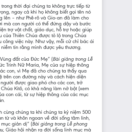
rong thời đại chúng ta không trực tiếp từ
vọng, ngay cả khi họ không biết gọi tên nó
ng lên – như Phê-rô và Gio-an đã làm cho
ười mà con người có thể đứng dậy và bước
ện trợ vật chất, giáo dục, hỗ trợ hoặc giúp
êu của Thiên Chúa được tỏ lộ trong Chúa
u công việc này. Như vậy, mỗi cử chỉ bác ái
i niềm tin rằng mình được yêu thương.
 “Vùng đất của Đức Mẹ” (
Bài giảng trong Lễ
Đức Trinh Nữ Maria, Mẹ của sự hiệp thông
các con, vì Mẹ đã cho chúng ta thấy qua
 trên con đường này và cách hiện diện
 người được giao phó cho các con, trở
 Chúa Kitô, có khả năng làm nở bột (xem
ủa con cái, từ sự hiệp thông của các mục
ẫn.
h cùng chúng ta khi chúng ta kỷ niệm 500
n từ và khôn ngoan về đời sống tâm linh,
 mục giản dị” (
Bài giảng trong Lễ phong
này, Giáo hội nhận ra đời sống linh mục mà