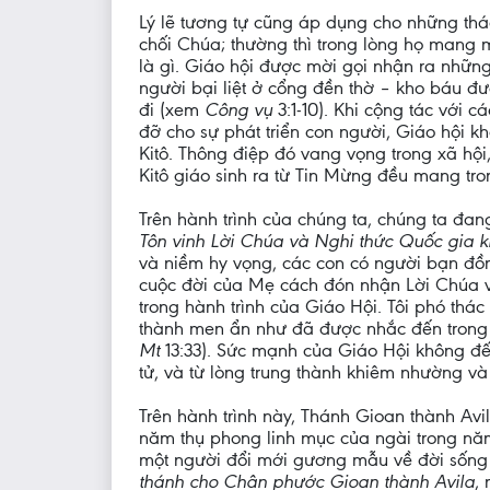
Lý lẽ tương tự cũng áp dụng cho những thác
chối Chúa; thường thì trong lòng họ mang m
là gì. Giáo hội được mời gọi nhận ra những
người bại liệt ở cổng đền thờ – kho báu 
đi (xem
Công vụ
3:1-10). Khi cộng tác với 
đỡ cho sự phát triển con người, Giáo hội k
Kitô. Thông điệp đó vang vọng trong xã hội,
Kitô giáo sinh ra từ Tin Mừng đều mang tro
Trên hành trình của chúng ta, chúng ta đa
Tôn vinh Lời Chúa và Nghi thức Quốc gia 
và niềm hy vọng, các con có người bạn đồn
cuộc đời của Mẹ cách đón nhận Lời Chúa v
trong hành trình của Giáo Hội. Tôi phó th
thành men ẩn như đã được nhắc đến trong T
Mt
13:33). Sức mạnh của Giáo Hội không đến
tử, và từ lòng trung thành khiêm nhường v
Trên hành trình này, Thánh Gioan thành Av
năm thụ phong linh mục của ngài trong năm
một người đổi mới gương mẫu về đời sống Gi
thánh cho Chân phước Gioan thành Avila
,