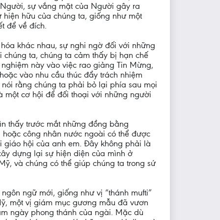
 Người, sự vắng mặt của Người gây ra
sự hiện hữu của chúng ta, giống như một
t để về đích.
n hóa khác nhau, sự nghi ngờ đối với những
ới chúng ta, chúng ta cảm thấy bị hạn chế
h nghiệm này vào việc rao giảng Tin Mừng,
 hoặc vào nhu cầu thúc đẩy trách nhiệm
nói rằng chúng ta phải bỏ lại phía sau mọi
à một cơ hội để đối thoại với những người
hìn thấy trước mắt những đồng bằng
ià hoặc công nhân nước ngoài có thể được
i giáo hội của anh em. Đây không phải là
 xây dựng lại sự hiện diện của mình ở
Mỹ, và chúng có thể giúp chúng ta trong sứ
 ngôn ngữ mới, giống như vị “thánh mufti”
 Mỹ, một vị giám mục gương mẫu đã vươn
 năm ngày phong thánh của ngài. Mặc dù