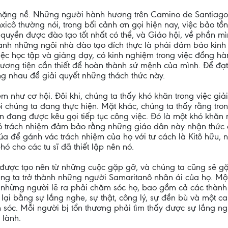
nặng nề. Những người hành hương trên Camino de Santiago b
cô thường nói, trong bối cảnh ơn gọi hiện nay, việc bảo tồn
ó quyền được đào tạo tốt nhất có thể, và Giáo hội, về phần 
 thành những ngôi nhà đào tạo đích thực là phải đảm bảo kin
ệc học tập và giảng dạy, có kinh nghiệm trong việc đồng hàn
ương tiện cần thiết để hoàn thành sứ mệnh của mình. Để đạt 
g nhau để giải quyết những thách thức này.
m như cơ hội. Đôi khi, chúng ta thấy khó khăn trong việc giả
 chúng ta đang thực hiện. Mặt khác, chúng ta thấy rằng trong
dân đang được kêu gọi tiếp tục công việc. Đó là một khó khăn
 có trách nhiệm đảm bảo rằng những giáo dân này nhận thức
úa để gánh vác trách nhiệm của họ với tư cách là Kitô hữu, 
cho các tu sĩ đã thiết lập nên nó.
 được tạo nên từ những cuộc gặp gỡ, và chúng ta cũng sẽ g
ng ta trở thành những người Samaritanô nhân ái của họ. Mộ
 những người lẽ ra phải chăm sóc họ, bao gồm cả các thành v
ại bằng sự lắng nghe, sự thật, công lý, sự đền bù và một c
óc. Mỗi người bị tổn thương phải tìm thấy được sự lắng ng
 lành.