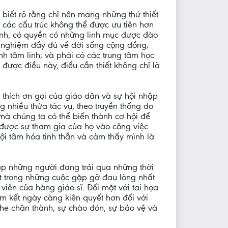
iết rõ rằng chỉ nên mang những thứ thiết
 các cấu trúc không thể được ưu tiên hơn
mình, có quyền có những linh mục được đào
h nghiệm đầy đủ về đời sống cộng đồng;
h tâm linh; và phải có các trung tâm học
được điều này, điều cần thiết không chỉ là
i thích ơn gọi của giáo dân và sự hội nhập
 nhiều thừa tác vụ, theo truyền thống do
 mà chúng ta có thể biến thành cơ hội để
 được sự tham gia của họ vào công việc
nội tâm hóa tinh thần và cảm thấy mình là
ặp những người đang trải qua những thời
t trong những cuộc gặp gỡ đau lòng nhất
iên của hàng giáo sĩ. Đối mặt với tai họa
am kết ngày càng kiên quyết hơn đối với
he chân thành, sự chào đón, sự bảo vệ và