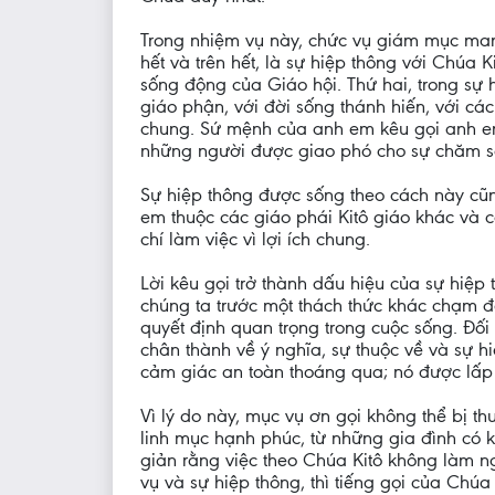
Trong nhiệm vụ này, chức vụ giám mục mang
hết và trên hết, là sự hiệp thông với Chúa
sống động của Giáo hội. Thứ hai, trong sự 
giáo phận, với đời sống thánh hiến, với cá
chung. Sứ mệnh của anh em kêu gọi anh em 
những người được giao phó cho sự chăm s
Sự hiệp thông được sống theo cách này cũng
em thuộc các giáo phái Kitô giáo khác và c
chí làm việc vì lợi ích chung.
Lời kêu gọi trở thành dấu hiệu của sự hiệp
chúng ta trước một thách thức khác chạm đ
quyết định quan trọng trong cuộc sống. Đối 
chân thành về ý nghĩa, sự thuộc về và sự h
cảm giác an toàn thoáng qua; nó được lấp 
Vì lý do này, mục vụ ơn gọi không thể bị 
linh mục hạnh phúc, từ những gia đình có 
giản rằng việc theo Chúa Kitô không làm n
vụ và sự hiệp thông, thì tiếng gọi của Chú