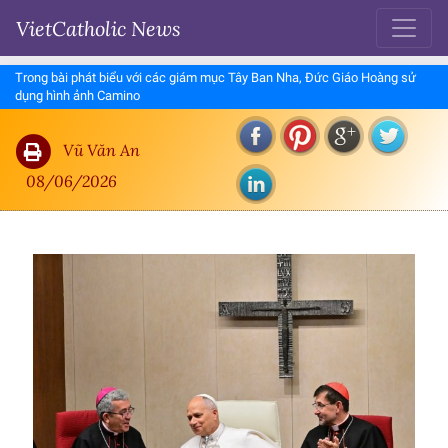
VietCatholic News
Trong bài phát biểu với các giám mục Tây Ban Nha, Đức Giáo Hoàng sử
dụng hình ảnh Camino
Vũ Văn An
08/06/2026