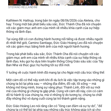
STEFANO RELLANDINI
Kathleen N. Hattrup, trong bản tin ngày 08/06/2026 của Aleteia, cho
hay: Trong một bài phát biểu sâu sắc, Đức Thánh Cha đã nói chuyện
với các giám mục anh em của mình về nhiều khía cạnh của sự hiệp
thông và lãnh đạo.
Tại vùng đất có con đường hành hương nổi tiếng và được nhiều người
đi nhất thế giới, Camino Santiago, Đức Giáo Hoàng Leo đã nói chuyện
với các giám mục bằng hình ảnh của một người hành hương.
Trong bài phát biểu sâu sắc, Đức Thánh Cha đã nói chuyện với các
giám mục anh em của mình về nhiều khía cạnh của sự hiệp thông và
lãnh đạo, kêu gọi họ dựa trên truyền thống Công Giáo sâu sắc của Tây
Ban Nha và thúc giục họ hướng tới sự đổi mới.
Ý tưởng về cuộc hành trình đã mang lại cho Ngài một cấu trúc tổng thể:
Một cám dỗ có thể nảy sinh khi đi du lịch là việc tập trung vào những gì
chúng ta bỏ lại phía sau — những địa điểm, đồ vật, lối sống — mà
không mở lòng mình, trong sự vâng phục Thánh Linh, đối với sự mới
mẻ của những gì chúng ta gặp phải. Cùng với cám dỗ này, còn có cám
dỗ từ hành lý của chúng ta, mà vì những lý do tương tự, chúng ta chất
đầy những thứ vô dụng cuối cùng lại trở thành gánh nặng.
Đức Giáo Hoàng Leo nói rằng cần có “lòng can đảm và sự tự do”, “để
chúng ta có thể bỏ lại phía sau những cấu trúc không giúp ích gì cho