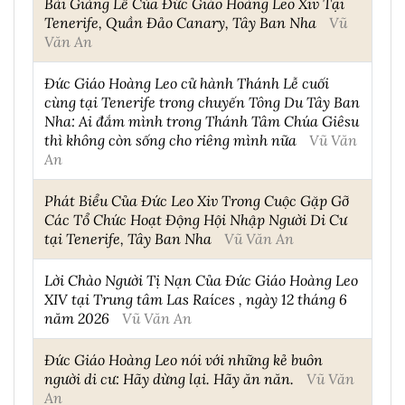
Bài Giảng Lễ Của Đức Giáo Hoàng Leo Xiv Tại
Tenerife, Quần Đảo Canary, Tây Ban Nha
Vũ
Văn An
Đức Giáo Hoàng Leo cử hành Thánh Lễ cuối
cùng tại Tenerife trong chuyến Tông Du Tây Ban
Nha: Ai đắm mình trong Thánh Tâm Chúa Giêsu
thì không còn sống cho riêng mình nữa
Vũ Văn
An
Phát Biểu Của Đức Leo Xiv Trong Cuộc Gặp Gỡ
Các Tổ Chức Hoạt Động Hội Nhập Người Di Cư
tại Tenerife, Tây Ban Nha
Vũ Văn An
Lời Chào Người Tị Nạn Của Đức Giáo Hoàng Leo
XIV tại Trung tâm Las Raíces , ngày 12 tháng 6
năm 2026
Vũ Văn An
Đức Giáo Hoàng Leo nói với những kẻ buôn
người di cư: Hãy dừng lại. Hãy ăn năn.
Vũ Văn
An