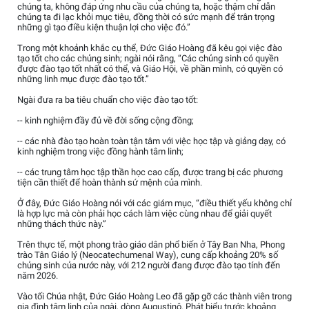
chúng ta, không đáp ứng nhu cầu của chúng ta, hoặc thậm chí dẫn
chúng ta đi lạc khỏi mục tiêu, đồng thời có sức mạnh để trân trọng
những gì tạo điều kiện thuận lợi cho việc đó.”
Trong một khoảnh khắc cụ thể, Đức Giáo Hoàng đã kêu gọi việc đào
tạo tốt cho các chủng sinh; ngài nói rằng, “Các chủng sinh có quyền
được đào tạo tốt nhất có thể, và Giáo Hội, về phần mình, có quyền có
những linh mục được đào tạo tốt.”
Ngài đưa ra ba tiêu chuẩn cho việc đào tạo tốt:
-- kinh nghiệm đầy đủ về đời sống cộng đồng;
-- các nhà đào tạo hoàn toàn tận tâm với việc học tập và giảng dạy, có
kinh nghiệm trong việc đồng hành tâm linh;
-- các trung tâm học tập thần học cao cấp, được trang bị các phương
tiện cần thiết để hoàn thành sứ mệnh của mình.
Ở đây, Đức Giáo Hoàng nói với các giám mục, “điều thiết yếu không chỉ
là hợp lực mà còn phải học cách làm việc cùng nhau để giải quyết
những thách thức này.”
Trên thực tế, một phong trào giáo dân phổ biến ở Tây Ban Nha, Phong
trào Tân Giáo lý (Neocatechumenal Way), cung cấp khoảng 20% số
chủng sinh của nước này, với 212 người đang được đào tạo tính đến
năm 2026.
Vào tối Chúa nhật, Đức Giáo Hoàng Leo đã gặp gỡ các thành viên trong
gia đình tâm linh của ngài, dòng Augustinô. Phát biểu trước khoảng