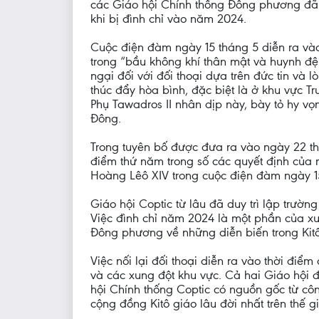
các Giáo hội Chính thống Đông phương đã 
khi bị đình chỉ vào năm 2024.
Cuộc điện đàm ngày 15 tháng 5 diễn ra và
trong “bầu không khí thân mật và huynh đệ”
ngại đối với đối thoại dựa trên đức tin và
thúc đẩy hòa bình, đặc biệt là ở khu vực
Phụ Tawadros II nhân dịp này, bày tỏ hy vọ
Đông.
Trong tuyên bố được đưa ra vào ngày 22 thá
điểm thứ năm trong số các quyết định của 
Hoàng Lêô XIV trong cuộc điện đàm ngày 1
Giáo hội Coptic từ lâu đã duy trì lập trườn
Việc đình chỉ năm 2024 là một phần của x
Đông phương về những diễn biến trong Kit
Việc nối lại đối thoại diễn ra vào thời đi
và các xung đột khu vực. Cả hai Giáo hội 
hội Chính thống Coptic có nguồn gốc từ cô
cộng đồng Kitô giáo lâu đời nhất trên thế gi