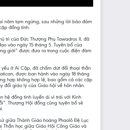
 hai năm tạm ngừng, sau những lời bảo đảm
cặp đồng tính.
hủ trì của Đức Thượng Phụ Tawadros II, đã
đạo vào ngày 15 tháng 5. Tuyên bố của
ồng giới” được đưa ra trong cuộc điện đàm
ủ yếu ở Ai Cập, đã chấm dứt đối thoại thần
Vatican, được ban hành vào ngày 18 tháng
ường hợp không hợp lệ, bao gồm cả các cặp
 đổi giáo lý của Giáo hội về hôn nhân.
hệ đồng tính luyến ái vì trái với Kinh
ỗi”. Thượng Hội đồng cũng tuyên bố sẽ
i.
h sử giữa Thánh Giáo hoàng Phaolô Đệ Lục
ại Thần học giữa Giáo Hội Công Giáo và