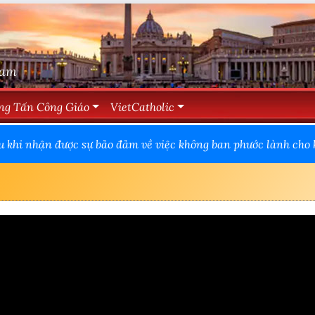
Nam
ng Tấn Công Giáo
VietCatholic
u khi nhận được sự bảo đảm về việc không ban phước lành cho