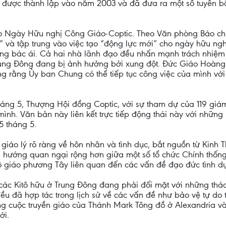
được thành lập vào năm 2003 và đã đưa ra một số tuyên bố 
o Ngày Hữu nghị Công Giáo-Coptic. Theo Văn phòng Báo chí
 và tập trung vào việc tạo “động lực mới” cho ngày hữu ngh
 lòng bác ái. Cả hai nhà lãnh đạo đều nhấn mạnh trách nhiệ
 Trung Đông đang bị ảnh hưởng bởi xung đột. Đức Giáo Hoàn
ng rằng Ủy ban Chung có thể tiếp tục công việc của mình vớ
ng 5, Thượng Hội đồng Coptic, với sự tham dự của 119 giám mụ
mình. Văn bản này liên kết trực tiếp động thái này với nhữn
5 tháng 5.
g giáo lý rõ ràng về hôn nhân và tình dục, bắt nguồn từ Kinh
u hướng quan ngại rộng hơn giữa một số tổ chức Chính thố
ô giáo phương Tây liên quan đến các vấn đề đạo đức tình dụ
ểm các Kitô hữu ở Trung Đông đang phải đối mặt với những th
đều đã hợp tác trong lịch sử về các vấn đề như bảo vệ tự do
ng cuộc truyền giáo của Thánh Mark Tông đồ ở Alexandria vào
ới.