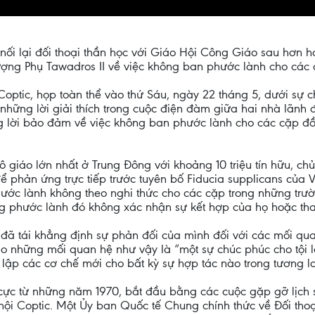
 nối lại đối thoại thần học với Giáo Hội Công Giáo sau hơn
ợng Phụ Tawadros II về việc không ban phước lành cho các 
ptic, họp toàn thể vào thứ Sáu, ngày 22 tháng 5, dưới sự c
những lời giải thích trong cuộc điện đàm giữa hai nhà lãnh 
ng lời bảo đảm về việc không ban phước lành cho các cặp đ
ô giáo lớn nhất ở Trung Đông với khoảng 10 triệu tín hữu, ch
 phản ứng trực tiếp trước tuyên bố Fiducia supplicans của 
ước lành không theo nghi thức cho các cặp trong những tr
g phước lành đó không xác nhận sự kết hợp của họ hoặc thay
ã tái khẳng định sự phản đối của mình đối với các mối quan 
o những mối quan hệ như vậy là “một sự chúc phúc cho tội l
t lập các cơ chế mới cho bất kỳ sự hợp tác nào trong tương la
ch cực từ những năm 1970, bắt đầu bằng các cuộc gặp gỡ lịc
hội Coptic. Một Ủy ban Quốc tế Chung chính thức về Đối tho