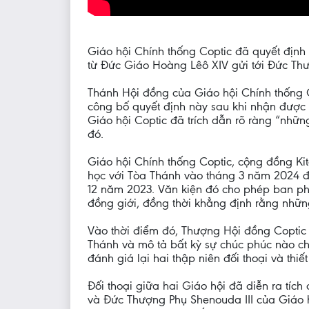
Giáo hội Chính thống Coptic đã quyết định
từ Đức Giáo Hoàng Lêô XIV gửi tới Đức Thư
Thánh Hội đồng của Giáo hội Chính thống Co
công bố quyết định này sau khi nhận được 
Giáo hội Coptic đã trích dẫn rõ ràng “nhữ
đó.
Giáo hội Chính thống Coptic, cộng đồng Kit
học với Tòa Thánh vào tháng 3 năm 2024 để
12 năm 2023. Văn kiện đó cho phép ban ph
đồng giới, đồng thời khẳng định rằng nhữn
Vào thời điểm đó, Thượng Hội đồng Coptic đ
Thánh và mô tả bất kỳ sự chúc phúc nào ch
đánh giá lại hai thập niên đối thoại và thiế
Đối thoại giữa hai Giáo hội đã diễn ra tí
và Đức Thượng Phụ Shenouda III của Giáo 