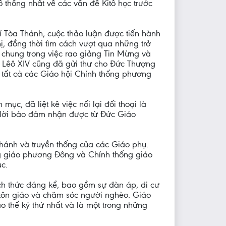
thống nhất về các vấn đề Kitô học trước
 Tòa Thánh, cuộc thảo luận được tiến hành
ị, đồng thời tìm cách vượt qua những trở
m chung trong việc rao giảng Tin Mừng và
g Lêô XIV cũng đã gửi thư cho Đức Thượng
i tất cả các Giáo hội Chính thống phương
c, đã liệt kê việc nối lại đối thoại là
g lời bảo đảm nhận được từ Đức Giáo
 Thánh và truyền thống của các Giáo phụ.
ng giáo phương Đông và Chính thống giáo
c.
ách thức đáng kể, bao gồm sự đàn áp, di cư
 tôn giáo và chăm sóc người nghèo. Giáo
 thế kỷ thứ nhất và là một trong những