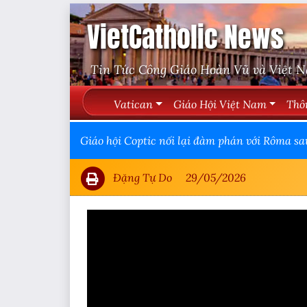
VietCatholic News
Tin Tức Công Giáo Hoàn Vũ và Việt 
Vatican
Giáo Hội Việt Nam
Thô
Giáo hội Coptic nối lại đàm phán với Rôma sa
Đặng Tự Do
29/05/2026