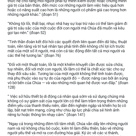
thức hệ cho rằng mỗi người phải tự mình kiếm được hoặc chứng minh
giá trị của bản thân, đến mức coi những người làm việc hiệu quả hơn
hoặc có năng suất cao hơn là những người có phẩm giá cao trọng hơn
những người khác.” (đoạn 51)
“Không tội lỗi, thất bại, nhục nhã hay sự loại trừ nào có thể làm giảm đi
giá trị sâu sắc của một cuộc đời con người mà Chúa đã muốn và kêu
gọi tạo nên.” (đoạn 52)
“Tinh thần đoàn kết đòi hỏi các quyết định liên quan đến dữ liệu, thuật
toán, nền tảng và trí tuệ nhân tạo phải tính đến không chỉ lợi ích trước
mắt của một số ít người, mà còn cả tác động đến tất cả mọi người và
các thế hệ tương lai.” (đoạn 76)
“Đối với một thuật toán, lỗi là một khiếm khuyết cần được sửa chữa;
tuy nhiên, đối với một con người, lỗi lầm có thể là chất xúc tác cho sự
thay đổi sâu sắc. Tương lai của một người không thể tính toán được,
mà phụ thuộc vào sự tự do của người đó — được nâng cao bởi ân sủng
vô bờ bến của Chúa — và vào những mối quan hệ được vun đắp.” (đoạn
128)
“ Việc sở hữu thiết bị di động cá nhân quá sớm và sử dụng chúng mà
không có sự giám sát của người lớn có thể làm trầm trọng thêm những
điểm yếu của thanh thiếu niên, dẫn đến nghiện ngập và khiến họ bị cô
lập, bắt nạt trên mạng, cũng như chịu áp lực phải chia sẻ hình ảnh
riêng tư hoặc thông tin nhạy cảm.” (đoạn 141)
“Ngay cả trong những đêm tối tăm nhất, Chúa vẫn dấy lên những người
nam và nữ không chịu bỏ cuộc, kiên trì làm điều thiện, bảo vệ những
người yếu thế và mở ra con đường hòa giải. Ký ức về các vị thánh,