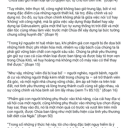
“Chưa bao giờ nhân loại lại có quyền lực tự chủ lớn đến thế.” (đoạn 4)
“Tuy nhiên, trên thực tế, công nghệ không bao giờ trung lập, bởi vì nó
mang đặc điểm của những người thiết kế, tài trợ, điều chỉnh và sử
dụng nó. Do đó, sự lựa chọn chính không phải là giữa việc nói 'có' hay
'không' với công nghệ, mà là giữa việc xây dựng tháp Babel hay xây
dựng lại Giêrusalem; giữa một thế lực tự xưng thống trị trời đất và một
dân tộc cùng nhau làm việc trước mặt Chúa để xây dựng lại bức tường
chung sống huynh đệ.” (đoạn 9)
“Trong kỷ nguyên trí tuệ nhân tạo, khi phẩm giá con người bị đe dọa bởi
những hình thức phi nhân hóa mới, nhiệm vụ cấp bách của chúng ta là
phải giữ vững bản chất con người sâu sắc. Chúng ta phải yêu thương
gìn giữ sự cao cả của nhân loại được ban tặng và được bày tỏ trọn vẹn
trong Chúa Kitô, vẻ huy hoàng mà không một cỗ máy nào có thể thay
thế được.” (đoạn 15)
“Như vậy, những ‘viên đá bị loại bỏ’ — người nghèo, người bệnh, người
di cư và những người thấp kém nhất trong chúng ta — sẽ trở thành viên
đá góc, và một ngôi nhà chung vững chắc, ấm áp sẽ hiện ra trên trái
đất, nơi tình yêu thương và lòng trung thành cuối cùng sẽ gặp nhau, và
sự công chính và hòa bình sẽ ôm lấy nhau (xem Tv 85:10).” (đoạn 16)
“Phẩm giá con người không phụ thuộc vào khả năng, của cải hay địa vị
xã hội của một người, cũng không phụ thuộc vào những lựa chọn đúng
hay sai; thay vào đó, nó là một món quà có trước và vượt lên trên mỗi
con người, được Chúa ban tặng như một biểu hiện của tình yêu thương
bất diệt của Ngài.” (đoạn 50)
“Trong số những ý thức hệ này, tôi cho rằng đặc biệt nguy hiểm là ý