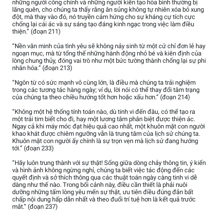
những người công chính và những người kiến tạo hòa bình thường bị
lãng quên, cho chúng ta thấy rằng ân sủng không tự nhiên xóa bỏ xung
đột, mà thay vào đó, nó truyền cảm hứng cho sự kháng cự tích cực
chống lại cái ác và sự sáng tạo đáng kinh ngạc trong việc làm điều
thiện.” (đoạn 211)
“Nền văn minh của tình yêu sẽ không nảy sinh từ một cử chỉ đơn lẻ hay
ngoạn mục, mà từ tổng thể những hành động nhỏ bé và kiên định của
lòng chung thủy, đóng vai trò như một bức tường thành chống lại sự phi
nhân hóa.” (đoạn 213)
“Ngôn từ có sức mạnh vô cùng lớn, là điều mà chúng ta trải nghiệm
trong các tương tác hàng ngày; ví dụ, lời nói có thể thay đổi tâm trạng
của chúng ta theo chiều hướng tốt hơn hoặc xấu hơn.” (đoạn 214)
“Không một hệ thống tính toán nào, dù tinh vi đến đâu, có thể tạo ra
một trái tim biết cho đi, hay một lương tâm phân biệt được thiện ác.
Ngay cả khi máy móc đạt hiệu quả cao nhất, một khuôn mặt con người
khao khát được chiêm ngưỡng vẫn là trung tâm của lịch sử chúng ta.
Khuôn mặt con người ấy chính là sự trọn vẹn mà lịch sử đang hướng
tới.” (đoạn 233)
“Hãy luôn trung thành với sự thật! Sống giữa dòng chảy thông tin, ý kiến
và hình ảnh không ngừng nghỉ, chúng ta biết việc tác động đến các
quyết định và sở thích thông qua các thuật toán ngày càng tinh vi dễ
dàng như thế nào. Trong bối cảnh này, điều cần thiết là phải nuôi
dưỡng những tấm lòng yêu mến sự thật, ưu tiên điều đúng đắn bất
chấp nội dung hấp dẫn nhất và theo đuổi trí tuệ hơn là kết quả trước
mắt.” (đoạn 237)