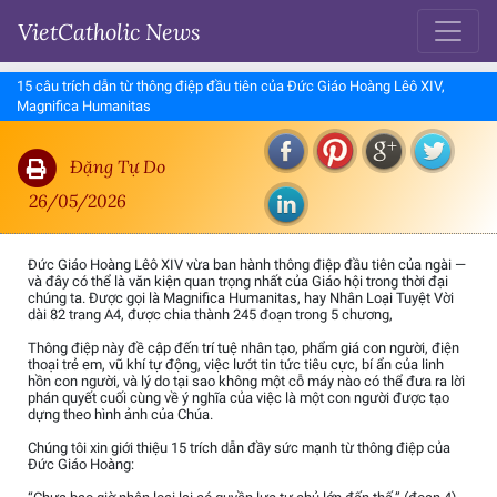
VietCatholic News
15 câu trích dẫn từ thông điệp đầu tiên của Đức Giáo Hoàng Lêô XIV,
Magnifica Humanitas
Đặng Tự Do
26/05/2026
Đức Giáo Hoàng Lêô XIV vừa ban hành thông điệp đầu tiên của ngài —
và đây có thể là văn kiện quan trọng nhất của Giáo hội trong thời đại
chúng ta. Được gọi là Magnifica Humanitas, hay Nhân Loại Tuyệt Vời
dài 82 trang A4, được chia thành 245 đoạn trong 5 chương,
Thông điệp này đề cập đến trí tuệ nhân tạo, phẩm giá con người, điện
thoại trẻ em, vũ khí tự động, việc lướt tin tức tiêu cực, bí ẩn của linh
hồn con người, và lý do tại sao không một cỗ máy nào có thể đưa ra lời
phán quyết cuối cùng về ý nghĩa của việc là một con người được tạo
dựng theo hình ảnh của Chúa.
Chúng tôi xin giới thiệu 15 trích dẫn đầy sức mạnh từ thông điệp của
Đức Giáo Hoàng: