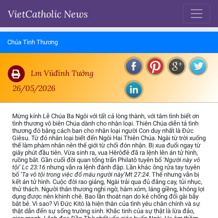
VietCatholic News
Chúa Tình Thương
Lm Vũđình Tường
26/05/2026
Mừng kính Lễ Chúa Ba Ngôi với tất cả lòng thành, với tâm tình biết ơn
tình thương vô biên Chúa dành cho nhân loại. Thiên Chúa diễn tả tình
thương đó bằng cách ban cho nhân loại người Con duy nhất là Đức
Giêsu. Từ đó nhân loại biết đến Ngôi Hai Thiên Chúa. Ngài từ trời xuống
thế làm phàm nhân nên thế giới từ chối đón nhận. Bị xua đuổi ngay từ
giây phút đầu tiên. Vừa sinh ra, vua Hêrôđê đã ra lệnh lên án tử hình,
ruồng bắt. Gần cuối đời quan tổng trấn Philatô tuyên bố
‘Người này vô
tội’ Lc 23:16
nhưng vẫn ra lệnh đánh đập. Lần khác ông rửa tay tuyên
bố
‘Ta vô tội trong việc đổ máu người này’Mt 27:24
. Thế nhưng vẫn bị
kết án tử hình. Cuộc đời rao giảng, Ngài trải qua đủ đắng cay, tủi nhục,
thử thách. Người thân thương nghi ngờ, hàm xóm, láng giềng, không lợi
dụng được nên khinh chê. Bao lần thoát nạn do kẻ chống đối gài bẫy
bắt bẻ. Vì sao? Vì Đức Kitô là hiện thân của tình yêu chân chính và sự
thật dẫn đến sự sống trường sinh. Khắc tinh của sự thật là lừa đảo,