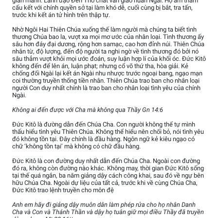
gian manh. Lãnh đạo Đền Thờ chất vấn giáo huấn Ngài. Họ âm thầm
cấu kết với chính quyền sở tại làm khó dễ, cuối cùng bị bắt, tra tấn,
trước khi kết án tử hình trên thập tự.
Nhờ Ngôi Hai Thiên Chúa xuống thế làm người mà chúng ta biết tình
thương Chúa bao la, vượt xa mọi mơ ước của nhân loại. Tình thương ấy
sâu hơn đáy đại dương, rộng hơn samạc, cao hơn đỉnh núi. Thiên Chúa
nhân từ, độ lượng, đến độ người ta nghi ngờ về tình thương đó bởi nó
sâu thẳm vượt khỏi mọi ước đoán, suy luận hợp lí của khối óc. Đức Kitô
không đến để lên án, luận phạt; nhưng cổ võ thứ tha, hòa giải. Kẻ
chống đối Ngài lại kết án Ngài nhu nhược trước ngoại bang, ngạo mạn
coi thường truyền thống tiền nhân. Thiên Chúa trao ban cho nhân loại
người Con duy nhất chính là trao ban cho nhân loại tình yêu của chính
Ngài.
Không ai đến được với Cha mà không qua Thầy Gn 14:6
Đức Kitô là đường dẫn đến Chúa Cha. Con người không thể tự mình
thấu hiểu tình yêu Thiên Chúa. Không thể hiểu nên chối bỏ, nói tình yêu
đó không tồn tại. Đây chính là đầu hàng. Ngôn ngữ kẻ kiêu ngạo có
chữ ‘không tồn tại’ mà không có chữ đầu hàng.
Đức Kitô là con đường duy nhất dẫn đến Chúa Cha. Ngoài con đường
đó ra, không còn đường nào khác. Không may, thời gian Đức Kitô sống
tại thế quá ngắn, ba năm giảng dậy cách công khai, sau đó về ngự bên
hữu Chúa Cha. Ngoài dự liệu của tất cả, trước khi về cùng Chúa Cha,
Đức Kitô trao lệnh truyền cho môn đệ
Anh em hãy đi giảng dậy muôn dân làm phép rửa cho họ nhân Danh
Cha và Con và Thánh Thần và dậy họ tuân giữ mọi điều Thầy đã truyền