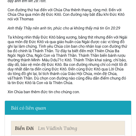
dậy anh em Mt 28:16tt.
Con đường thứ hai đến với Chúa Cha thênh thang, rộng mở. Đến với
Chúa Cha qua môn đệ Đức Kitô. Con đường này bắt đầu khi Đức Kitô
nói với Thomas
Anh thấy Thầy nên anh tin, phúc cho ai không thấy mà tin Gn 20:29
Ta không nhìn thấy Đức Kitô bằng xương, bằng thịt nhưng đến với Ngài
qua môn đệ Đức Kitô và qua giáo huấn của Ngài được các vị tông đồ
ghi lại làm chứng. Tình yêu Chúa còn ban cho nhân loại con đường thứ
ba đó chính là Thánh Thần. Từ đây ta biết đến một Thiên Chúa Ba
Ngôi: Ngôi Cha, Ngôi Con và Thánh Thần. Thánh Thần biến bánh rượu
thường thành Mình- Máu Ddu71c Kitô. Thánh Thần khai sáng, chỉ bảo,
dây dỗ, bảo vệ môn đệ Đức Kitô. Ba con đường nhưng chỉ có một lối đi
duy nhất dẫn ta đến cùng Đức Kitô. Đến cùng Đức Kitô qua Lời Chúa
do tông đồ ghi lại, bí tích thánh của Giáo Hội Chúa, môn đệ Chúa,
vàThánh Thần. Dù chọn con đường nào cũng đều dẫn điểm chung đó
là tin Đức Kitô là Con và là Thiên Chúa.
Xin Chúa ban thêm đức tin cho chúng con.
Bài có liên quan
Biển Đời
Lm Vũđình Tường