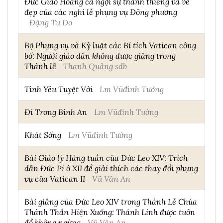
Đức Giáo Hoàng ca ngợi sự thánh thiêng và vẻ
đẹp của các nghi lễ phụng vụ Đông phương
Đặng Tự Do
Bộ Phụng vụ và Kỷ luật các Bí tích Vatican công
bố: Người giáo dân không được giảng trong
Thánh lễ
Thanh Quảng sdb
Tình Yêu Tuyệt Vời
Lm Vũđình Tường
Đi Trong Bình An
Lm Vũđình Tường
Khát Sống
Lm Vũđình Tường
Bài Giáo lý Hàng tuần của Đức Leo XIV: Trích
dẫn Đức Pi ô XII để giải thích các thay đổi phụng
vụ của Vatican II
Vũ Văn An
Bài giảng của Đức Leo XIV trong Thánh Lễ Chúa
Thánh Thần Hiện Xuống: Thánh Linh được tuôn
đổ không ngừng
Vũ Văn An