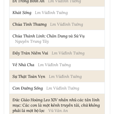
Đi Trong Bình An
Lm Vũđình Tường
Khát Sống
Lm Vũđình Tường
Chúa Tình Thương
Lm Vũđình Tường
Chúa Thánh Linh: Chân Dung và Sứ Vụ
Nguyễn Trung Tây
Đầy Tràn Niềm Vui
Lm Vũđình Tường
Về Nhà Cha
Lm Vũđình Tường
Sự Thật Toàn Vẹn
Lm Vũđình Tường
Con Đường Sống
Lm Vũđình Tường
Đức Giáo Hoàng Leo XIV nhắn nhủ các tân linh
mục: Các con là một kênh truyền tải, chứ không
phải là một bộ lọc
Vũ Văn An