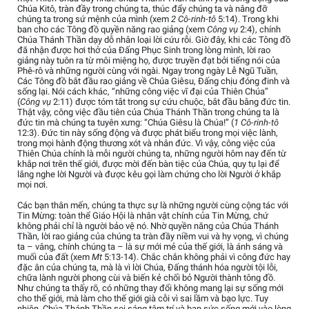
Chúa Kitô, tràn đầy trong chúng ta, thúc đẩy chúng ta và nâng đỡ
chúng ta trong sứ mệnh của mình (xem
2 Cô-rinh-tô
5:14). Trong khi
ban cho các Tông đồ quyền năng rao giảng (xem
Công vụ
2:4), chính
Chúa Thánh Thần dạy dỗ nhân loại lời cứu rỗi. Giờ đây, khi các Tông đồ
đã nhận được hơi thở của Đấng Phục Sinh trong lòng mình, lời rao
giảng này tuôn ra từ môi miệng họ, được truyền đạt bởi tiếng nói của
Phê-rô và những người cùng với ngài. Ngay trong ngày Lễ Ngũ Tuần,
Các Tông đồ bắt đầu rao giảng về Chúa Giêsu, Đấng chịu đóng đinh và
sống lại. Nói cách khác, “những công việc vĩ đại của Thiên Chúa”
(
Công vụ
2:11) được tóm tắt trong sự cứu chuộc, bắt đầu bằng đức tin.
Thật vậy, công việc đầu tiên của Chúa Thánh Thần trong chúng ta là
đức tin mà chúng ta tuyên xưng: “Chúa Giêsu là Chúa!” (
1 Cô-rinh-tô
12:3). Đức tin này sống động và được phát biểu trong mọi việc lành,
trong mọi hành động thương xót và nhân đức. Vì vậy, công việc của
Thiên Chúa chính là mỗi người chúng ta, những người hôm nay đến từ
khắp nơi trên thế giới, được mời đến bàn tiệc của Chúa, quy tụ lại để
lắng nghe lời Người và được kêu gọi làm chứng cho lời Người ở khắp
mọi nơi.
Các bạn thân mến, chúng ta thực sự là những người cùng cộng tác với
Tin Mừng: toàn thể Giáo Hội là nhân vật chính của Tin Mừng, chứ
không phải chỉ là người bảo vệ nó. Nhờ quyền năng của Chúa Thánh
Thần, lời rao giảng của chúng ta tràn đầy niềm vui và hy vọng, vì chúng
ta – vâng, chính chúng ta – là sự mới mẻ của thế giới, là ánh sáng và
muối của đất (xem
Mt
5:13-14). Chắc chắn không phải vì công đức hay
đặc ân của chúng ta, mà là vì lời Chúa, Đấng thánh hóa người tội lỗi,
chữa lành người phong cùi và biến kẻ chối bỏ Người thành tông đồ.
Như chúng ta thấy rõ, có những thay đổi không mang lại sự sống mới
cho thế giới, mà làm cho thế giới già cỗi vì sai lầm và bạo lực. Tuy
nhiên, Chúa Thánh Thần soi sáng tâm trí và ban sức sống mới vào lòng