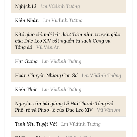
Nghịch Lí
Lm Vũđình Tường
Kiên Nhẫn
Lm Vũđình Tường
Kitô giáo chỉ mới bắt đầu: Tầm nhìn truyền giáo
của Đức Leo XIV bắt nguồn từ sách Công vụ
Tông đồ
Vũ Văn An
Hạt Giống
Lm Vũđình Tường
Hoán Chuyển Những Con Số
Lm Vũđình Tường
Kiến Thức
Lm Vũđình Tường
Nguyên văn bài giảng Lễ Hai Thánh Tông Đồ
Phê-rô và Phao-lô của Đức Leo XIV
Vũ Văn An
Tình Yêu Tuyệt Vời
Lm Vũđình Tường