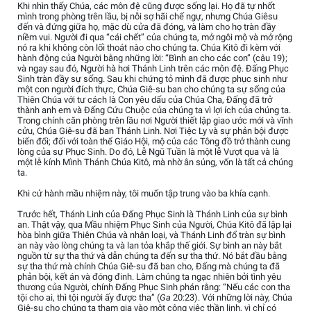
Khi nhìn thấy Chúa, các môn đệ cũng được sống lại. Họ đã tự nhốt
mình trong phòng trên lầu, bị nỗi sợ hãi chế ngự, nhưng Chúa Giêsu
đến và đứng giữa họ, mặc dù cửa đã đóng, và làm cho họ tràn đầy
niềm vui. Người đi qua “cái chết” của chúng ta, mở ngôi mộ và mở rộng
nó ra khi không còn lối thoát nào cho chúng ta. Chúa Kitô đi kèm với
hành động của Người bằng những lời: “Bình an cho các con” (câu 19);
và ngay sau đó, Người hà hơi Thánh Linh trên các môn đệ. Đấng Phục
Sinh tràn đầy sự sống. Sau khi chứng tỏ mình đã được phục sinh như
một con người đích thực, Chúa Giê-su ban cho chúng ta sự sống của
Thiên Chúa với tư cách là Con yêu dấu của Chúa Cha, Đấng đã trở
thành anh em và Đấng Cứu Chuộc của chúng ta vì lợi ích của chúng ta.
Trong chính căn phòng trên lầu nơi Người thiết lập giao ước mới và vĩnh
cửu, Chúa Giê-su đã ban Thánh Linh. Nơi Tiệc Ly và sự phản bội được
biến đổi; đối với toàn thể Giáo Hội, mộ của các Tông đồ trở thành cung
lòng của sự Phục Sinh. Do đó, Lễ Ngũ Tuần là một lễ Vượt qua và là
một lễ kính Mình Thánh Chúa Kitô, mà nhờ ân sủng, vốn là tất cả chúng
ta.
Khi cử hành mầu nhiệm này, tôi muốn tập trung vào ba khía cạnh.
Trước hết, Thánh Linh của Đấng Phục Sinh là Thánh Linh của sự bình
an. Thật vậy, qua Mầu nhiệm Phục Sinh của Người, Chúa Kitô đã lập lại
hòa bình giữa Thiên Chúa và nhân loại, và Thánh Linh đổ tràn sự bình
an này vào lòng chúng ta và lan tỏa khắp thế giới. Sự bình an này bắt
nguồn từ sự tha thứ và dẫn chúng ta đến sự tha thứ. Nó bắt đầu bằng
sự tha thứ mà chính Chúa Giê-su đã ban cho, Đấng mà chúng ta đã
phản bội, kết án và đóng đinh. Làm chúng ta ngạc nhiên bởi tình yêu
thương của Người, chính Đấng Phục Sinh phán rằng: “Nếu các con tha
tội cho ai, thì tội người ấy được tha” (
Ga
20:23). Với những lời này, Chúa
Giê-su cho chúng ta tham gia vào một công việc thần linh, vì chỉ có