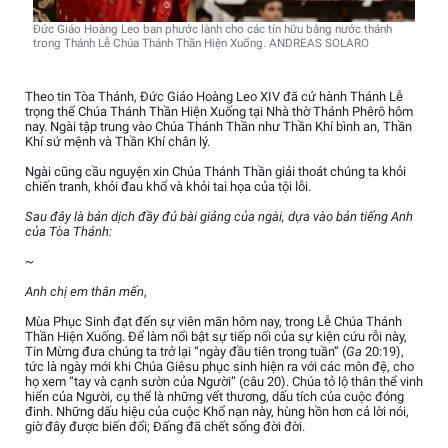
Đức Giáo Hoàng Leo ban phước lành cho các tín hữu bằng nước thánh
trong Thánh Lễ Chúa Thánh Thần Hiện Xuống. ANDREAS SOLARO
Theo tin Tòa Thánh, Đức Giáo Hoàng Leo XIV đã cử hành Thánh Lễ
trọng thể Chúa Thánh Thần Hiện Xuống tại Nhà thờ Thánh Phêrô hôm
nay. Ngài tập trung vào Chúa Thánh Thần như Thần Khí bình an, Thần
Khí sứ mệnh và Thần Khí chân lý.
Ngài cũng cầu nguyện xin Chúa Thánh Thần giải thoát chúng ta khỏi
chiến tranh, khỏi đau khổ và khỏi tai họa của tội lỗi.
Sau đây là bản dịch đầy đủ bài giảng của ngài, dựa vào bản tiếng Anh
của Tòa Thánh:
~
Anh chị em thân mến
,
Mùa Phục Sinh đạt đến sự viên mãn hôm nay, trong Lễ Chúa Thánh
Thần Hiện Xuống. Để làm nổi bật sự tiếp nối của sự kiện cứu rỗi này,
Tin Mừng đưa chúng ta trở lại “ngày đầu tiên trong tuần” (
Ga
20:19),
tức là ngày mới khi Chúa Giêsu phục sinh hiện ra với các môn đệ, cho
họ xem “tay và cạnh sườn của Người” (câu 20). Chúa tỏ lộ thân thể vinh
hiển của Người, cụ thể là những vết thương, dấu tích của cuộc đóng
đinh. Những dấu hiệu của cuộc Khổ nạn này, hùng hồn hơn cả lời nói,
giờ đây được biến đổi; Đấng đã chết sống đời đời.