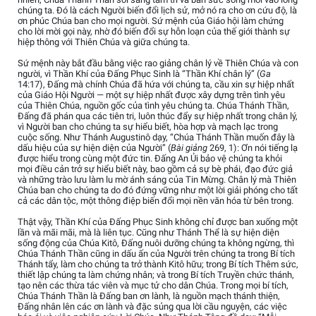
chúng ta. Đó là cách Người biến đổi lịch sử, mở nó ra cho ơn cứu độ, là
ơn phúc Chúa ban cho mọi người. Sứ mệnh của Giáo hội làm chứng
cho lời mời gọi này, nhờ đó biến đổi sự hỗn loạn của thế giới thành sự
hiệp thông với Thiên Chúa và giữa chúng ta.
Sứ mệnh này bắt đầu bằng việc rao giảng chân lý về Thiên Chúa và con
người, vì Thần Khí của Đấng Phục Sinh là “Thần Khí chân lý” (
Ga
14:17), Đấng mà chính Chúa đã hứa với chúng ta, cầu xin sự hiệp nhất
của Giáo Hội Người — một sự hiệp nhất được xây dựng trên tình yêu
của Thiên Chúa, nguồn gốc của tình yêu chúng ta. Chúa Thánh Thần,
Đấng đã phán qua các tiên tri, luôn thúc đẩy sự hiệp nhất trong chân lý,
vì Người ban cho chúng ta sự hiểu biết, hòa hợp và mạch lạc trong
cuộc sống. Như Thánh Augustinô dạy, “Chúa Thánh Thần muốn đây là
dấu hiệu của sự hiện diện của Người” (
Bài giảng
269, 1): Ơn nói tiếng lạ
được hiểu trong cùng một đức tin. Đấng An Ủi bảo vệ chúng ta khỏi
mọi điều cản trở sự hiểu biết này, bao gồm cả sự bè phái, đạo đức giả
và những trào lưu làm lu mờ ánh sáng của Tin Mừng. Chân lý mà Thiên
Chúa ban cho chúng ta do đó đứng vững như một lời giải phóng cho tất
cả các dân tộc, một thông điệp biến đổi mọi nền văn hóa từ bên trong.
Thật vậy, Thần Khí của Đấng Phục Sinh không chỉ được ban xuống một
lần và mãi mãi, mà là liên tục. Cũng như Thánh Thể là sự hiện diện
sống động của Chúa Kitô, Đấng nuôi dưỡng chúng ta không ngừng, thì
Chúa Thánh Thần cũng in dấu ấn của Người trên chúng ta trong Bí tích
Thánh tẩy, làm cho chúng ta trở thành Kitô hữu; trong Bí tích Thêm sức,
thiết lập chúng ta làm chứng nhân; và trong Bí tích Truyền chức thánh,
tạo nên các thừa tác viên và mục tử cho dân Chúa. Trong mọi bí tích,
Chúa Thánh Thần là Đấng ban ơn lành, là nguồn mạch thánh thiện,
Đấng nhân lên các ơn lành và đặc sủng qua lời cầu nguyện, các việc