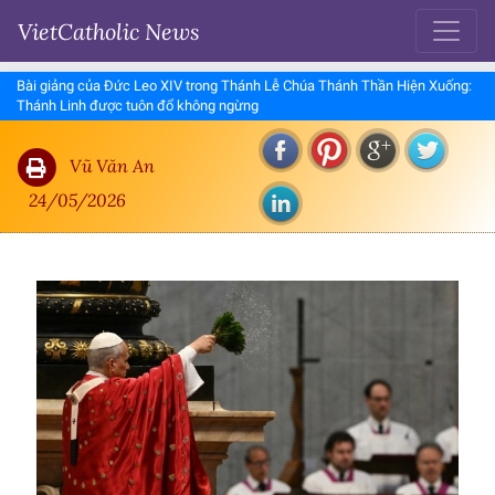
VietCatholic News
Bài giảng của Đức Leo XIV trong Thánh Lễ Chúa Thánh Thần Hiện Xuống:
Thánh Linh được tuôn đổ không ngừng
Vũ Văn An
24/05/2026