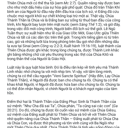
Thiên Chúa mới có thể tha tội (xem
Mc
2:7). Quyền năng này được ban
cho như một dấu hiệu của sự hòa giải phổ quát: Chúa đổ tràn Thần Khí
bình an của Người từ đầu này đến đầu kia của lịch sử, vì Đấng đã cứu
chuộc mọi người khỏi sự chết không loại trừ một ai. Thật vậy, Chúa
Thánh Thần là Chúa và là Đấng ban sự sống từ thuở ban đầu của công
trình, khi Người bay lượn trên mặt nước (xem
Sáng Thế
1:2); và giờ đây,
trong việc đổi mới công trình, Người biến đổi lịch sử thế giới. Lễ Ngũ
Tuần thực sự xuất hiện như lễ của Giao Ước Mới, Giao Ước giữa Thiên
Chúa và tất cả các dân tộc trên thế giới. Trong khi tiếng gầm rú từ trên
cao, gió và những lưỡi lửa trong phòng trên lầu gợi nhớ đến những dấu
lạ xưa tại Sinai (xem
Công vụ
2:2-3;
Xuất hành
19:16-19), luật thánh của
Thiên Chúa được ghi khắc trong lòng chúng ta, được Thánh Linh khắc
ghi bằng những chữ cái yêu thương trong xác thịt của Chúa Kitô và
trong thân thể của Người là Giáo Hội.
Luật này là quy luật hòa bình: Đó là điều răn kép về tình yêu mà Thánh
Linh nhắc nhở chúng ta với mỗi nhịp tim. Vì vậy, với tấm lòng mình,
chúng ta có thể cầu nguyện “Veni Sancte Spiritus” (Hãy đến, Lạy Chúa
Thánh Thần), vì Người đã được ban cho chúng ta rồi. Chúng ta có thể
khao khát Người, vì Người đã được hứa ban cho chúng ta rồi. Chúng ta
có thể đón nhận Người, vì chính Người là vị khách ngọt ngào của tâm
hồn.
Điểm thứ hai là Thánh Thần của Đấng Phục Sinh là Thánh Thần của
sứ mệnh: “Như Cha đã sai Ta”, Chúa phán, “Ta cũng sai các con” (
Ga
20:21). Do đó, chúng ta được lôi cuốn vào sứ mệnh của Chúa Giêsu,
sứ mệnh của Đấng xuất phát từ Thiên Chúa và trở về với Thiên Chúa
nhờ quyền năng của Chúa Thánh Thần — Đấng xuất phát từ Chúa Cha
và Chúa Con, và được thờ phượng và tôn vinh cùng với Ba Ngôi như
một Thiên Chúa duy nhất. Chúa Thánh Thần là tình yêu sống động của