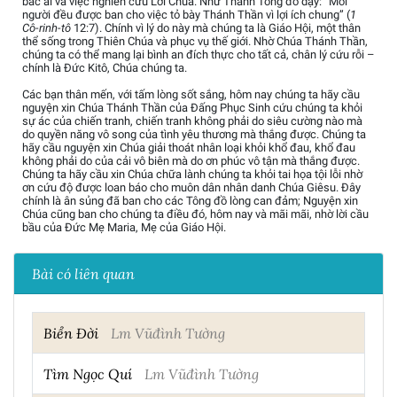
bác ái và việc nghiên cứu Lời Chúa. Như Thánh Tông đồ dạy: “Mỗi
người đều được ban cho việc tỏ bày Thánh Thần vì lợi ích chung” (
1
Cô-rinh-tô
12:7). Chính vì lý do này mà chúng ta là Giáo Hội, một thân
thể sống trong Thiên Chúa và phục vụ thế giới. Nhờ Chúa Thánh Thần,
chúng ta có thể mang lại bình an đích thực cho tất cả, chân lý cứu rỗi –
chính là Đức Kitô, Chúa chúng ta.
Các bạn thân mến, với tấm lòng sốt sắng, hôm nay chúng ta hãy cầu
nguyện xin Chúa Thánh Thần của Đấng Phục Sinh cứu chúng ta khỏi
sự ác của chiến tranh, chiến tranh không phải do siêu cường nào mà
do quyền năng vô song của tình yêu thương mà thắng được. Chúng ta
hãy cầu nguyện xin Chúa giải thoát nhân loại khỏi khổ đau, khổ đau
không phải do của cải vô biên mà do ơn phúc vô tận mà thắng được.
Chúng ta hãy cầu xin Chúa chữa lành chúng ta khỏi tai họa tội lỗi nhờ
ơn cứu độ được loan báo cho muôn dân nhân danh Chúa Giêsu. Đây
chính là ân sủng đã ban cho các Tông đồ lòng can đảm; Nguyện xin
Chúa cũng ban cho chúng ta điều đó, hôm nay và mãi mãi, nhờ lời cầu
bầu của Đức Mẹ Maria, Mẹ của Giáo Hội.
Bài có liên quan
Biển Đời
Lm Vũđình Tường
Tìm Ngọc Quí
Lm Vũđình Tường