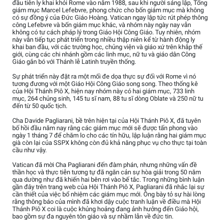
đầu tiên ly khai khỏi Rome vào năm 1988, sau khi người sáng lập, Tổng
giám mục Marcel Lefebvre, phong chức cho bốn giám mục mà không
có sự đồng ý của Đức Giáo Hoàng. Vatican ngay lập tức rút phép thông
công Lefebvre và bốn giám mục khác, và nhóm này ngày nay vẫn
không có tư cách pháp lý trong Giáo Hội Công Giáo. Tuy nhiên, nhóm
này vẫn tiếp tục phát triển trong nhiều thập niên kể từ hành động ly
khai ban đầu, với các trường học, chủng viện và giáo xứ trên khắp thế
giới, cùng các chi nhánh gồm các linh mục, nữ tu và giáo dân Công
Giáo gắn bó với Thánh lễ Latinh truyền thống.
Sự phát triển này đặt ra một mối đe dọa thực sự đối với Rome vì nó
tương đương với một Giáo Hội Công Giáo song song. Theo thống kê
của Hội Thánh Piô X, hiện nay nhóm này có hai giám mục, 733 linh
mục, 264 chủng sinh, 145 tu sĩ nam, 88 tu sĩ dòng Oblate và 250 nữ tu
đến từ 50 quốc tịch.
Cha Davide Pagliarani, bề trên hiện tại của Hội Thánh Piô X, đã tuyên
bố hồi đầu năm nay rằng các giám mục mới sẽ được tấn phong vào
ngày 1 tháng 7 để chăm lo cho các tín hữu, lập luận rằng hai giám mục
già còn lại của SSPX không còn đủ khả năng phục vụ cho thực tại toàn
cầu như vậy.
Vatican đã mời Cha Pagliarani đến đàm phán, nhưng những vấn đề
thần học và thực tiễn tương tự đã ngăn cản sự hòa giải trong 50 năm
qua dường như đã khiến hai bên rơi vào bế tắc. Trong những bình luận
gần đây trên trang web của Hội Thánh Piô X, Pagliarani đã nhắc lại sự
cần thiết của việc bổ nhiệm các giám mục mới. Ông bày tỏ sự hài lòng
rằng thông báo của mình đã khơi dậy cuộc tranh luận về điều mà Hội
Thánh Piô X coi là cuộc khủng hoảng đang ảnh hưởng đến Giáo hội,
bao gồm sự đa nguyên tôn giáo và sự nhầm lẫn về đức tin.