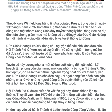
Đức Giáo Hoàng Leo XIV ban phước cho một bé gái khi ngài đến dự buổi
tiếp kiến chung hàng tuần tại Quảng trường Thánh Phêrô, Vatican, hôm thứ
Tư, ngày 13 tháng 5 năm 2026. (Ảnh: Alessandra Tarantino/AP.)
Theo Nicole Winfield của hãng tin Associated Press, trong bản tin ngày
13 tháng 5 năm 2026, hôm thứ Tư, Vatican đã đưa ra cảnh cáo cuối
cùng cho một nhóm Công Giáo duy truyền thống ly khai rằng việc họ dự
định tấn phong giám mục mà không có sự đồng ý của Đức Giáo Hoàng
là một hành vi ly giáo dẫn đến việc bị vạ tuyệt thông tự động.
Đức Giáo Hoàng Leo XIV đang cầu nguyện để các nhà lãnh đạo của
Hội Thánh Piô X “xem xét lại quyết định vô cùng nghiêm trọng mà họ
đã đưa ra”, theo một tuyên bố từ người phụ trách giáo lý của Vatican,
Hồng Y Víctor Manuel Fernández.
Tuyên bố này dường như là một nỗ lực cuối cùng để ngăn chặn kế
hoạch tấn phong bốn giám mục mới của nhóm vào ngày 1 tháng 7. Nếu
họ tiếp tục, đó sẽ là thách thức nghiêm trọng nhất đối với thẩm quyền
của Đức Giáo Hoàng Leo cho đến nay, khi ngài đang tìm cách hàn gắn
những chia rẽ với những người Công Giáo truyền thống vốn đã trở nên
tồi tệ hơn trong thời kỳ Đức Giáo Hoàng Phanxicô.
Hội Thánh Piô X, được biết đến với tên gọi này, được thành lập tại
Écône, Thụy Sĩ vào năm 1970 để phản đối những cải cách hiện đại hóa
của Công đồng Vatican II những năm 1960, trong đó có việc cho phép
cử hành Thánh lễ bằng tiếng bản địa thay vì tiếng Latinh.
Nhóm này, vốn cử hành Thánh lễ Latinh trước Công đồng Vatican II, lần