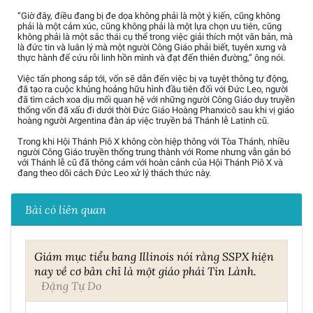
“Giờ đây, điều đang bị đe dọa không phải là một ý kiến, cũng không
phải là một cảm xúc, cũng không phải là một lựa chọn ưu tiên, cũng
không phải là một sắc thái cụ thể trong việc giải thích một văn bản, mà
là đức tin và luân lý mà một người Công Giáo phải biết, tuyên xưng và
thực hành để cứu rỗi linh hồn mình và đạt đến thiên đường,” ông nói.
Việc tấn phong sắp tới, vốn sẽ dẫn đến việc bị vạ tuyệt thông tự động,
đã tạo ra cuộc khủng hoảng hữu hình đầu tiên đối với Đức Leo, người
đã tìm cách xoa dịu mối quan hệ với những người Công Giáo duy truyền
thống vốn đã xấu đi dưới thời Đức Giáo Hoàng Phanxicô sau khi vị giáo
hoàng người Argentina đàn áp việc truyền bá Thánh lễ Latinh cũ.
Trong khi Hội Thánh Piô X không còn hiệp thông với Tòa Thánh, nhiều
người Công Giáo truyền thống trung thành với Rome nhưng vẫn gắn bó
với Thánh lễ cũ đã thông cảm với hoàn cảnh của Hội Thánh Piô X và
đang theo dõi cách Đức Leo xử lý thách thức này.
Bài có liên quan
Giám mục tiểu bang Illinois nói rằng SSPX hiện
nay về cơ bản chỉ là một giáo phái Tin Lành.
Đặng Tự Do