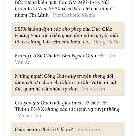
Bức tường biên giới: Các GM Mỹ bảo vệ Núi
Chúa Kitô Vua. SSPX về cơ bản chỉ còn là một
nhóm Tin Lành
VietCatholic Media
SSPX khẳng định các cho phép của Đức Giáo
Hoàng Phanxicô liên quan đến năng quyền giải
tội và chứng hôn vẫn còn hiệu lực.
Đặng Tự Do
Không Có Sự Cứu Rỗi Bên Ngoài Giáo Hội
Vũ
Văn An
Những người Công Giáo duy truyền thống đối
diện với lựa chọn khó khăn sau khi Vatican cắt
đứt quan hệ với nhóm ly khai
Vũ Văn An
Chuyên gia Giáo luật giải thích về việc Hội
Thánh Pi-ô X kháng cáo sắc lệnh vạ tuyệt thông
Vũ Văn An
Giáo hoàng Phêrô III là ai?
Vũ Văn An