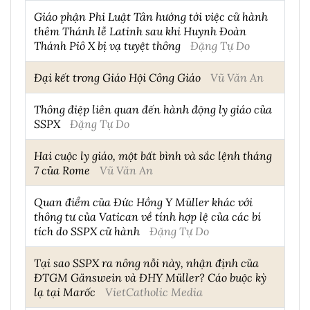
Giáo phận Phi Luật Tân hướng tới việc cử hành
thêm Thánh lễ Latinh sau khi Huynh Đoàn
Thánh Piô X bị vạ tuyệt thông
Đặng Tự Do
Đại kết trong Giáo Hội Công Giáo
Vũ Văn An
Thông điệp liên quan đến hành động ly giáo của
SSPX
Đặng Tự Do
Hai cuộc ly giáo, một bất bình và sắc lệnh tháng
7 của Rome
Vũ Văn An
Quan điểm của Đức Hồng Y Müller khác với
thông tư của Vatican về tính hợp lệ của các bí
tích do SSPX cử hành
Đặng Tự Do
Tại sao SSPX ra nông nỗi này, nhận định của
ĐTGM Gänswein và ĐHY Müller? Cáo buộc kỳ
lạ tại Marốc
VietCatholic Media