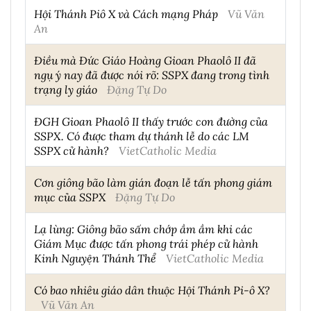
Hội Thánh Piô X và Cách mạng Pháp
Vũ Văn
An
Điều mà Đức Giáo Hoàng Gioan Phaolô II đã
ngụ ý nay đã được nói rõ: SSPX đang trong tình
trạng ly giáo
Đặng Tự Do
ĐGH Gioan Phaolô II thấy trước con đường của
SSPX. Có được tham dự thánh lễ do các LM
SSPX cử hành?
VietCatholic Media
Cơn giông bão làm gián đoạn lễ tấn phong giám
mục của SSPX
Đặng Tự Do
Lạ lùng: Giông bão sấm chớp ầm ầm khi các
Giám Mục được tấn phong trái phép cử hành
Kinh Nguyện Thánh Thể
VietCatholic Media
Có bao nhiêu giáo dân thuộc Hội Thánh Pi-ô X?
Vũ Văn An