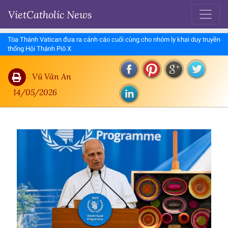
VietCatholic News
Tòa Thánh Vatican đưa ra cảnh cáo cuối cùng cho nhóm ly khai duy truyền
thống Hội Thánh Piô X
Vũ Văn An
14/05/2026