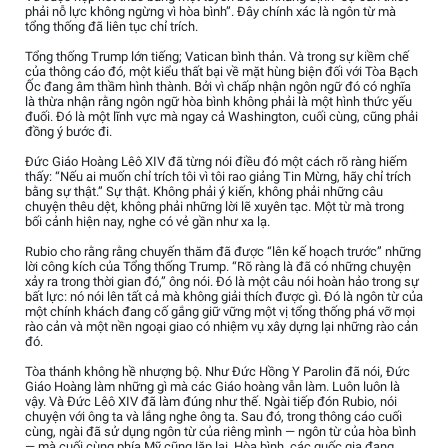
phải nỗ lực không ngừng vì hòa bình”. Đây chính xác là ngôn từ mà
tổng thống đã liên tục chỉ trích.
Tổng thống Trump lớn tiếng; Vatican bình thản. Và trong sự kiềm chế
của thông cáo đó, một kiểu thất bại về mặt hùng biện đối với Tòa Bạch
Ốc đang âm thầm hình thành. Bởi vì chấp nhận ngôn ngữ đó có nghĩa
là thừa nhận rằng ngôn ngữ hòa bình không phải là một hình thức yếu
đuối. Đó là một lĩnh vực mà ngay cả Washington, cuối cùng, cũng phải
đồng ý bước đi.
Đức Giáo Hoàng Lêô XIV đã từng nói điều đó một cách rõ ràng hiếm
thấy: “Nếu ai muốn chỉ trích tôi vì tôi rao giảng Tin Mừng, hãy chỉ trích
bằng sự thật.” Sự thật. Không phải ý kiến, không phải những câu
chuyện thêu dệt, không phải những lời lẽ xuyên tạc. Một từ mà trong
bối cảnh hiện nay, nghe có vẻ gần như xa lạ.
Rubio cho rằng rằng chuyến thăm đã được “lên kế hoạch trước” những
lời công kích của Tổng thống Trump. “Rõ ràng là đã có những chuyện
xảy ra trong thời gian đó,” ông nói. Đó là một câu nói hoàn hảo trong sự
bất lực: nó nói lên tất cả mà không giải thích được gì. Đó là ngôn từ của
một chính khách đang cố gắng giữ vững một vị tổng thống phá vỡ mọi
rào cản và một nền ngoại giao có nhiệm vụ xây dựng lại những rào cản
đó.
Tòa thánh không hề nhượng bộ. Như Đức Hồng Y Parolin đã nói, Đức
Giáo Hoàng làm những gì mà các Giáo hoàng vẫn làm. Luôn luôn là
vậy. Và Đức Lêô XIV đã làm đúng như thế. Ngài tiếp đón Rubio, nói
chuyện với ông ta và lắng nghe ông ta. Sau đó, trong thông cáo cuối
cùng, ngài đã sử dụng ngôn từ của riêng mình — ngôn từ của hòa bình
— mà cuối cùng phía Mỹ cũng lặp lại. Hòa bình, các quốc gia đang