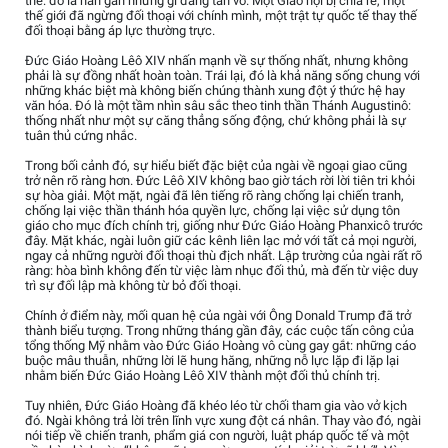
thể: đó là hàn gắn những gì đang tan vỡ. Một Giáo hội bị chia rẽ, một
thế giới đã ngừng đối thoại với chính mình, một trật tự quốc tế thay thế
đối thoại bằng áp lực thường trực.
Đức Giáo Hoàng Lêô XIV nhấn mạnh về sự thống nhất, nhưng không
phải là sự đồng nhất hoàn toàn. Trái lại, đó là khả năng sống chung với
những khác biệt mà không biến chúng thành xung đột ý thức hệ hay
văn hóa. Đó là một tầm nhìn sâu sắc theo tinh thần Thánh Augustinô:
thống nhất như một sự căng thẳng sống động, chứ không phải là sự
tuân thủ cứng nhắc.
Trong bối cảnh đó, sự hiểu biết đặc biệt của ngài về ngoại giao cũng
trở nên rõ ràng hơn. Đức Lêô XIV không bao giờ tách rời lời tiên tri khỏi
sự hòa giải. Một mặt, ngài đã lên tiếng rõ ràng chống lại chiến tranh,
chống lại việc thần thánh hóa quyền lực, chống lại việc sử dụng tôn
giáo cho mục đích chính trị, giống như Đức Giáo Hoàng Phanxicô trước
đây. Mặt khác, ngài luôn giữ các kênh liên lạc mở với tất cả mọi người,
ngay cả những người đối thoại thù địch nhất. Lập trường của ngài rất rõ
ràng: hòa bình không đến từ việc làm nhục đối thủ, mà đến từ việc duy
trì sự đối lập mà không từ bỏ đối thoại.
Chính ở điểm này, mối quan hệ của ngài với Ông Donald Trump đã trở
thành biểu tượng. Trong những tháng gần đây, các cuộc tấn công của
tổng thống Mỹ nhằm vào Đức Giáo Hoàng vô cùng gay gắt: những cáo
buộc mâu thuẫn, những lời lẽ hung hăng, những nỗ lực lặp đi lặp lại
nhằm biến Đức Giáo Hoàng Lêô XIV thành một đối thủ chính trị.
Tuy nhiên, Đức Giáo Hoàng đã khéo léo từ chối tham gia vào vở kịch
đó. Ngài không trả lời trên lĩnh vực xung đột cá nhân. Thay vào đó, ngài
nói tiếp về chiến tranh, phẩm giá con người, luật pháp quốc tế và một