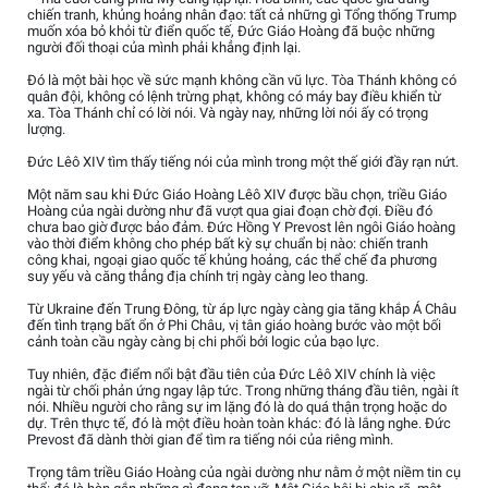
chiến tranh, khủng hoảng nhân đạo: tất cả những gì Tổng thống Trump
muốn xóa bỏ khỏi từ điển quốc tế, Đức Giáo Hoàng đã buộc những
người đối thoại của mình phải khẳng định lại.
Đó là một bài học về sức mạnh không cần vũ lực. Tòa Thánh không có
quân đội, không có lệnh trừng phạt, không có máy bay điều khiển từ
xa. Tòa Thánh chỉ có lời nói. Và ngày nay, những lời nói ấy có trọng
lượng.
Đức Lêô XIV tìm thấy tiếng nói của mình trong một thế giới đầy rạn nứt.
Một năm sau khi Đức Giáo Hoàng Lêô XIV được bầu chọn, triều Giáo
Hoàng của ngài dường như đã vượt qua giai đoạn chờ đợi. Điều đó
chưa bao giờ được bảo đảm. Đức Hồng Y Prevost lên ngôi Giáo hoàng
vào thời điểm không cho phép bất kỳ sự chuẩn bị nào: chiến tranh
công khai, ngoại giao quốc tế khủng hoảng, các thể chế đa phương
suy yếu và căng thẳng địa chính trị ngày càng leo thang.
Từ Ukraine đến Trung Đông, từ áp lực ngày càng gia tăng khắp Á Châu
đến tình trạng bất ổn ở Phi Châu, vị tân giáo hoàng bước vào một bối
cảnh toàn cầu ngày càng bị chi phối bởi logic của bạo lực.
Tuy nhiên, đặc điểm nổi bật đầu tiên của Đức Lêô XIV chính là việc
ngài từ chối phản ứng ngay lập tức. Trong những tháng đầu tiên, ngài ít
nói. Nhiều người cho rằng sự im lặng đó là do quá thận trọng hoặc do
dự. Trên thực tế, đó là một điều hoàn toàn khác: đó là lắng nghe. Đức
Prevost đã dành thời gian để tìm ra tiếng nói của riêng mình.
Trọng tâm triều Giáo Hoàng của ngài dường như nằm ở một niềm tin cụ