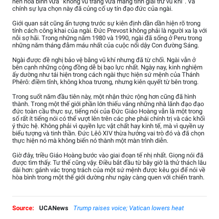
nền hòa bình vừa “không vũ trang vừa mang tính giải trừ vũ khí”. Và
chính sự lựa chọn này đã củng cố uy tín đạo đức của ngài.
Giới quan sát cũng ấn tượng trước sự kiên định dần dần hiện rõ trong
tính cách công khai của ngài. Đức Prevost không phải là người xa lạ với
nỗi sợ hãi. Trong những năm 1980 và 1990, ngài đã sống ở Peru trong
những năm tháng đẫm máu nhất của cuộc nổi dậy Con đường Sáng.
Ngài được đề nghị bảo vệ bằng vũ khí nhưng đã từ chối. Ngài vẫn ở
bên cạnh những cộng đồng dễ bị bạo lực nhất. Ngày nay, kinh nghiệm
ấy dường như tái hiện trong cách ngài thực hiện sứ mệnh của Thánh
Phêrô: điềm tĩnh, không khoa trương, nhưng kiên quyết từ bên trong.
Trong suốt năm đầu tiên này, một nhận thức rộng hơn cũng đã hình
thành. Trong một thế giới phần lớn thiếu vắng những nhà lãnh đạo đạo
đức toàn cầu thực sự, tiếng nói của Đức Giáo Hoàng vẫn là một trong
số rất ít tiếng nói có thể vượt lên trên các phe phái chính trị và các khối
ý thức hệ. Không phải vì quyền lực vật chất hay kinh tế, mà vì quyền uy
biểu tượng và tinh thần. Đức Lêô XIV thừa hưởng vai trò đó và đã chọn
thực hiện nó mà không biến nó thành một màn trình diễn.
Giờ đây, triều Giáo Hoàng bước vào giai đoạn tế nhị nhất. Giọng nói đã
được tìm thấy. Tư thế cũng vậy. Điều bắt đầu từ bây giờ là thử thách lâu
dài hơn: gánh vác trọng trách của một sứ mệnh được kêu gọi để nói về
hòa bình trong một thế giới dường như ngày càng quen với chiến tranh.
Source:
UCANews
Trump raises voice; Vatican lowers heat