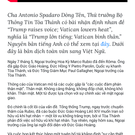
Cha Antonio Spadaro Dòng Tên, Thứ trưởng Bộ
Thông Tin Tòa Thánh có bài nhận định nhan đề
“Trump raises voice; Vatican lowers heat”,
nghĩa là “Trump lớn tiếng; Vatican bình thản.”
Nguyên bản tiếng Anh có thể xem tại
đây
. Dưới
đây là bản dịch toàn văn sang Việt Ngữ.
Ngày 7 tháng 5, Ngoại trưởng Hoa Kỳ Marco Rubio đã đến Rôma. Ông
đã gặp Đức Giáo Hoàng, Đức Hồng Y Pietro Parolin, Quốc vụ khanh
Tòa Thánh, và Đức Tổng Giám Mục Paul Gallagher, Ngoại trưởng của
Tòa Thánh.
Thông cáo của Vatican mô tả các cuộc gặp là “các cuộc đàm phán
thân mật”. Thân mật. Không căng thẳng, không đốp chát, không khó
khăn. Thân mật. Một từ được lựa chọn với sự chính xác về mặt ngoại
giao.
Đó chính là cốt lõi của vấn đề. Tổng thống Trump, ngay trước chuyến
thăm của Rubio, đã cáo buộc Đức Giáo Hoàng Lêô XIV muốn Iran sở
hữu vũ khí hạt nhân — một lời vu khống trắng trợn, bởi vì Tòa Thánh
phản đối việc sở hữu vũ khí hạt nhân. Tuy nhiên, ngày hôm sau, Ngoại
trưởng của ông lại ngồi đối diện với Đức Giáo Hoàng.
Và cuộc họp kết thúc bằng một tuyên bố tái khẳng định “sự cần thiết