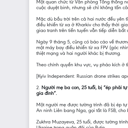
Một quan chức từ Văn phòng Tổng thống nói
cuộc duyệt binh, nhưng sẽ chỉ không tấn c
Mặc dù bầu trời trên cả hai nước đều yên 
điều khiển từ xa ở Kharkiv cho thấy thời
giao tranh trên tiền tuyến vẫn tiếp diễn bấ
Ngày 9 tháng 5, cũng có báo cáo về thương 
một máy bay điều khiển từ xa FPV (góc nhì
thiệt mạng và hai người khác bị thương.
Theo chính quyền khu vực, vụ pháo kích ở t
[Kyiv Independent: Russian drone strikes apa
2.
Người mẹ ba con, 25 tuổi, bị “ép phải t
gia đình”.
Một người mẹ được tường trình đã bị ép tự
An ninh Liên bang Nga, gọi tắt là FSB, ch
Zukhra Muzayeva, 25 tuổi, được tường trình
Ukraine trong quân đội của Putin.