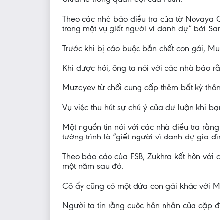
Theo các nhà báo điều tra của tờ Novaya G
trong một vụ giết người vì danh dự” bởi Sam
Trước khi bị cáo buộc bắn chết con gái, Mu
Khi được hỏi, ông ta nói với các nhà báo 
Muzayev từ chối cung cấp thêm bất kỳ thông
Vụ việc thu hút sự chú ý của dư luận khi b
Một nguồn tin nói với các nhà điều tra rằn
tường trình là “giết người vì danh dự gia đì
Theo báo cáo của FSB, Zukhra kết hôn với c
một năm sau đó.
Cô ấy cũng có một đứa con gái khác với M
Người ta tin rằng cuộc hôn nhân của cặp đô