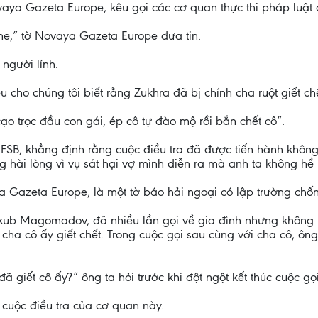
ya Gazeta Europe, kêu gọi các cơ quan thực thi pháp luật đ
ne,” tờ Novaya Gazeta Europe đưa tin.
người lính.
cho chúng tôi biết rằng Zukhra đã bị chính cha ruột giết chế
 trọc đầu con gái, ép cô tự đào mộ rồi bắn chết cô”.
 FSB, khẳng định rằng cuộc điều tra đã được tiến hành khôn
g hài lòng vì vụ sát hại vợ mình diễn ra mà anh ta không hề 
 Gazeta Europe, là một tờ báo hải ngoại có lập trường chốn
akub Magomadov, đã nhiều lần gọi về gia đình nhưng không 
cha cô ấy giết chết. Trong cuộc gọi sau cùng với cha cô, ông 
ã giết cô ấy?” ông ta hỏi trước khi đột ngột kết thúc cuộc gọi
cuộc điều tra của cơ quan này.