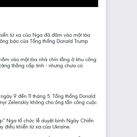
khiển từ xa của Nga đã đâm vào một tòa
thông báo của Tổng thống Donald Trump
nhắm vào một tòa nhà chín tầng ở khu công
căng thẳng cấp tính - nhưng chưa có
ngày 9 đến 11 tháng 5. Tổng thống Donald
myr Zelenskiy không cho ông tấn công cuộc
ép” Nga tổ chức lễ duyệt binh Ngày Chiến
 điều khiển từ xa của Ukraine.