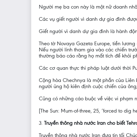
Người mẹ ba con này là một nữ doanh nhân
Các vụ giết người vì danh dự gia đình đượ
Giết người vì danh dự gia đình là hành độn
Theo tờ Novaya Gazeta Europe, tiền lương 
Nếu người lính tham gia vào các chiến trườn
thường báo cáo rằng họ mất tích để khỏi ph
Các cơ quan thực thi pháp luật dưới thời P
Cộng hòa Chechnya là một phần của Liên 
người ủng hộ kiên định cuộc chiến của ông, c
Cũng có những cáo buộc về việc vi phạm n
[The Sun: Mum-of-three, 25, ‘forced to dig 
3.
Truyền thông nhà nước Iran cho biết Teh
Truyền thông nhà nước Iran đưa tin tối Chú