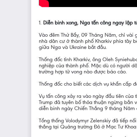
1.
Diễn binh xong, Nga tấn công ngay lập t
Vào đêm Thứ Bẩy, 09 Tháng Năm, chỉ vài g
nhà dân cư ở thành phố Kharkiv phía tây 
giữa Nga và Ukraine bắt đầu.
Thống đốc tỉnh Kharkiv, ông Oleh Syniehub
nghiệp của thành phố. Mặc dù có người dân
trường hợp tử vong nào được báo cáo.
Thống đốc cho biết các dịch vụ khẩn cấp đa
Vụ tấn công xảy ra vào ngày đầu tiên của
Trump đã tuyên bố thỏa thuận ngừng bắn và
diễn binh ngày Chiến Thắng 9 tháng Năm
Tổng thống Volodymyr Zelenskiy đã tiếp nố
thắng tại Quảng trường Đỏ ở Mạc Tư Khoa 