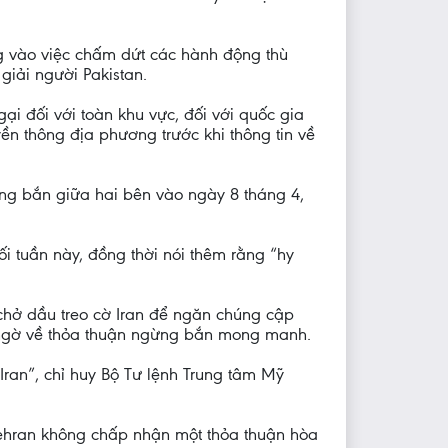
ng vào việc chấm dứt các hành động thù
giải người Pakistan.
gại đối với toàn khu vực, đối với quốc gia
ền thông địa phương trước khi thông tin về
gừng bắn giữa hai bên vào ngày 8 tháng 4,
 tuần này, đồng thời nói thêm rằng “hy
 chở dầu treo cờ Iran để ngăn chúng cập
 ngờ về thỏa thuận ngừng bắn mong manh.
 Iran”, chỉ huy Bộ Tư lệnh Trung tâm Mỹ
ehran không chấp nhận một thỏa thuận hòa