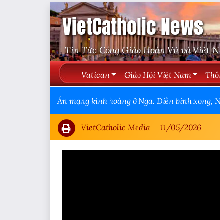
VietCatholic News
Tin Tức Công Giáo Hoàn Vũ và Việt 
Vatican
Giáo Hội Việt Nam
Thô
Án mạng kinh hoàng ở Nga. Diễn binh xong, N
VietCatholic Media
11/05/2026