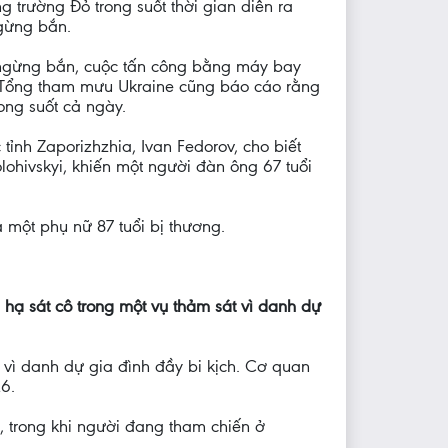
 trường Đỏ trong suốt thời gian diễn ra
ngừng bắn.
n ngừng bắn, cuộc tấn công bằng máy bay
ộ Tổng tham mưu Ukraine cũng báo cáo rằng
ong suốt cả ngày.
ỉnh Zaporizhzhia, Ivan Fedorov, cho biết
ohivskyi, khiến một người đàn ông 67 tuổi
 một phụ nữ 87 tuổi bị thương.
 hạ sát cô trong một vụ thảm sát vì danh dự
 vì danh dự gia đình đầy bi kịch. Cơ quan
6.
h, trong khi người đang tham chiến ở