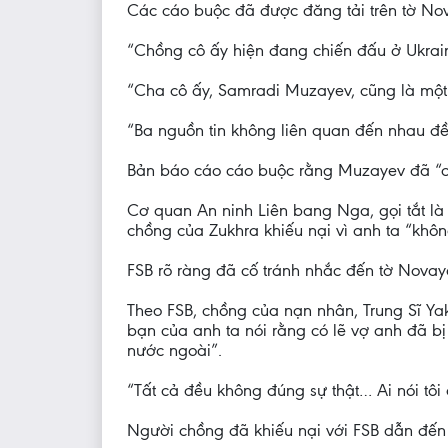
Các cáo buộc đã được đăng tải trên tờ Nova
“Chồng cô ấy hiện đang chiến đấu ở Ukrai
“Cha cô ấy, Samradi Muzayev, cũng là một 
“Ba nguồn tin không liên quan đến nhau đều 
Bản báo cáo cáo buộc rằng Muzayev đã “cạo
Cơ quan An ninh Liên bang Nga, gọi tắt là
chồng của Zukhra khiếu nại vì anh ta “khôn
FSB rõ ràng đã cố tránh nhắc đến tờ Novaya
Theo FSB, chồng của nạn nhân, Trung Sĩ Y
bạn của anh ta nói rằng có lẽ vợ anh đã bị 
nước ngoài”.
“Tất cả đều không đúng sự thật… Ai nói tôi đ
Người chồng đã khiếu nại với FSB dẫn đến 