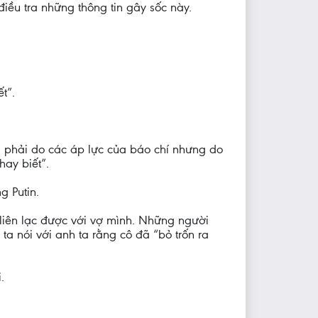
iều tra những thông tin gây sốc này.
t”.
g phải do các áp lực của báo chí nhưng do
hay biết”.
g Putin.
liên lạc được với vợ mình. Những người
ta nói với anh ta rằng cô đã “bỏ trốn ra
.