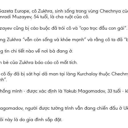
azeta Europe, cô Zukhra, sinh sống trong vùng Chechnya của
radi Muzayev, 54 tuổi, là cha ruột của cô.
zayev cũng bị cáo buộc đã trói cô và “cạo trọc đầu con gái”.
rằng Zukhra “vẫn còn sống và khỏe mạnh” và rằng cô ta đã “b
 tin chi tiết nào về nơi bà đang ở.
ạn bè của Zukhra báo cáo cô mất tích.
g cô ấy đã bị sát hại dã man tại làng Kurchaloy thuộc Chech
nh”.
hồng mình - được xác định là Yakub Magomadov, 33 tuổi - khi
agomadov, người được tường trình vẫn đang chiến đấu ở Uk
i này là do gia đình sắp đặt.