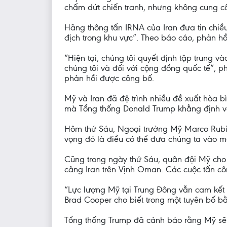
chấm dứt chiến tranh, nhưng không cung cấp
Hãng thông tấn IRNA của Iran đưa tin chiề
địch trong khu vực”. Theo báo cáo, phản hồ
“Hiện tại, chúng tôi quyết định tập trung v
chúng tôi và đối với cộng đồng quốc tế”, p
phản hồi được công bố.
Mỹ và Iran đã đệ trình nhiều đề xuất hòa b
mà Tổng thống Donald Trump khẳng định vẫ
Hôm thứ Sáu, Ngoại trưởng Mỹ Marco Rubio 
vọng đó là điều có thể đưa chúng ta vào m
Cũng trong ngày thứ Sáu, quân đội Mỹ cho 
cảng Iran trên Vịnh Oman. Các cuộc tấn c
“Lực lượng Mỹ tại Trung Đông vẫn cam kết th
Brad Cooper cho biết trong một tuyên bố b
Tổng thống Trump đã cảnh báo rằng Mỹ sẽ 