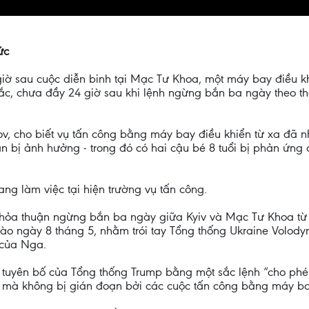
ức
iờ sau cuộc diễn binh tại Mạc Tư Khoa, một máy bay điều 
bắc, chưa đầy 24 giờ sau khi lệnh ngừng bắn ba ngày theo 
ov, cho biết vụ tấn công bằng máy bay điều khiển từ xa đã 
 bị ảnh hưởng - trong đó có hai cậu bé 8 tuổi bị phản ứng 
ng làm việc tại hiện trường vụ tấn công.
 thỏa thuận ngừng bắn ba ngày giữa Kyiv và Mạc Tư Khoa từ 
o ngày 8 tháng 5, nhằm trói tay Tổng thống Ukraine Volody
 của Nga.
i tuyên bố của Tổng thống Trump bằng một sắc lệnh “cho ph
mà không bị gián đoạn bởi các cuộc tấn công bằng máy bay