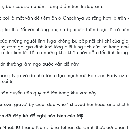
, bán các sản phẩm trang điểm trên Instagram.
c coi là một vấn đề tiềm ẩn ở Chechnya và rộng hơn là trên
g trả thù đối với những phụ nữ bị người thân buộc tội có hàn
của những người lính Nga không bù đắp nổi chi phí của gia
g cam go, gia đình khó lòng biết tung tích của họ trong nhiều 
ải trả tiền tử. Tất cả những khó khăn này dẫn đến tình trạng
utin thường làm ngơ trước vấn đề này.
bang Nga và do nhà lãnh đạo mạnh mẽ Ramzan Kadyrov, một
ai trị.
hân quyền trên quy mô lớn trong khu vực này.
her own grave’ by cruel dad who ‘ shaved her head and shot he
ran đã đáp trả đề nghị hòa bình của Mỹ.
a Nhật, 10 Tháng Năm, rằng Tehran đã chính thức gửi phản h