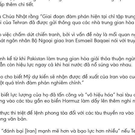
 thêm chi tiết.
u Chúa Nhật rằng “Giai đoạn đàm phán hiện tại chỉ tập tru
i của Tehran đã được gửi thông qua các nhà trung gian hòa 
ào việc chấm dứt chiến tranh, bởi vì vấn đề này là mối quan n
hát ngôn nhân Bộ Ngoại giao Iran Esmaeil Baqaei nói với truy
ình kể từ khi Pakistan làm trung gian hòa giải thỏa thuận n
n còn hiệu lực ngay cả khi hai nước đã nổ súng vào nhau.
cho biết Mỹ dự kiến sẽ nhận được đề xuất của Iran vào cuối
ột quá trình đàm phán nghiêm chỉnh.”
biết lực lượng của họ đã tấn công và “vô hiệu hóa” hai tàu
ông vào các tàu gần eo biển Hormuz làm dấy lên thêm nghi
ực thi triệt để lệnh phong tỏa đối với các tàu thuyền ra vào
ằng văn bản.
“đánh bại [Iran] mạnh mẽ hơn và bạo lực hơn nhiều” nếu T