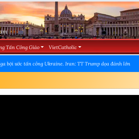
Nam
ng Tấn Công Giáo
VietCatholic
ga bội ước tấn công Ukraine. Iran: TT Trump dọa đánh lớn