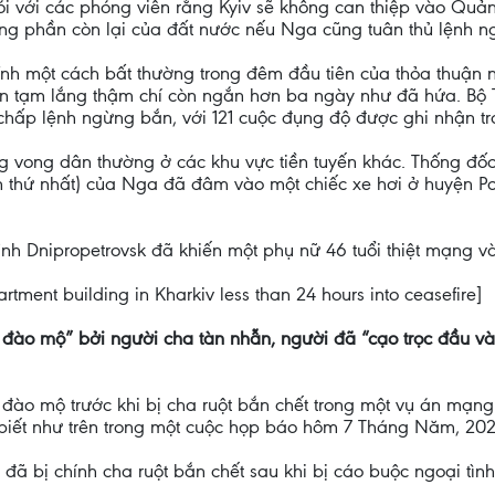
 với các phóng viên rằng Kyiv sẽ không can thiệp vào Quảng
ông phần còn lại của đất nước nếu Nga cũng tuân thủ lệnh 
tĩnh một cách bất thường trong đêm đầu tiên của thỏa thuậ
 gian tạm lắng thậm chí còn ngắn hơn ba ngày như đã hứa. B
t chấp lệnh ngừng bắn, với 121 cuộc đụng độ được ghi nhận tr
vong dân thường ở các khu vực tiền tuyến khác. Thống đốc t
n thứ nhất) của Nga đã đâm vào một chiếc xe hơi ở huyện Pol
ỉnh Dnipropetrovsk đã khiến một phụ nữ 46 tuổi thiệt mạng và
rtment building in Kharkiv less than 24 hours into ceasefire]
ự đào mộ” bởi người cha tàn nhẫn, người đã “cạo trọc đầu và
 đào mộ trước khi bị cha ruột bắn chết trong một vụ án mạng
o biết như trên trong một cuộc họp báo hôm 7 Tháng Năm, 202
 đã bị chính cha ruột bắn chết sau khi bị cáo buộc ngoại tìn