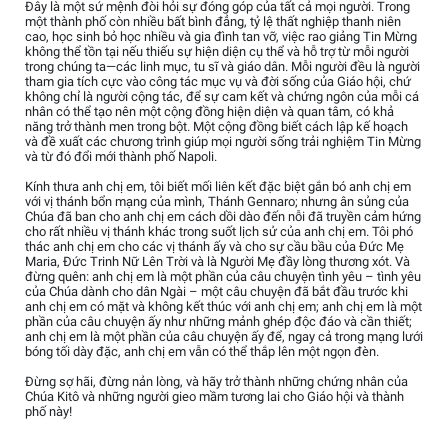
Đây là một sứ mệnh đòi hỏi sự đóng góp của tất cả mọi người. Trong
một thành phố còn nhiều bất bình đẳng, tỷ lệ thất nghiệp thanh niên
cao, học sinh bỏ học nhiều và gia đình tan vỡ, việc rao giảng Tin Mừng
không thể tồn tại nếu thiếu sự hiện diện cụ thể và hỗ trợ từ mỗi người
trong chúng ta—các linh mục, tu sĩ và giáo dân. Mỗi người đều là người
tham gia tích cực vào công tác mục vụ và đời sống của Giáo hội, chứ
không chỉ là người cộng tác, để sự cam kết và chứng ngôn của mỗi cá
nhân có thể tạo nên một cộng đồng hiện diện và quan tâm, có khả
năng trở thành men trong bột. Một cộng đồng biết cách lập kế hoạch
và đề xuất các chương trình giúp mọi người sống trải nghiệm Tin Mừng
và từ đó đổi mới thành phố Napoli.
Kính thưa anh chị em, tôi biết mối liên kết đặc biệt gắn bó anh chị em
với vị thánh bổn mạng của mình, Thánh Gennaro; nhưng ân sủng của
Chúa đã ban cho anh chị em cách dồi dào đến nỗi đã truyền cảm hứng
cho rất nhiều vị thánh khác trong suốt lịch sử của anh chị em. Tôi phó
thác anh chị em cho các vị thánh ấy và cho sự cầu bầu của Đức Mẹ
Maria, Đức Trinh Nữ Lên Trời và là Người Mẹ đầy lòng thương xót. Và
đừng quên: anh chị em là một phần của câu chuyện tình yêu – tình yêu
của Chúa dành cho dân Ngài – một câu chuyện đã bắt đầu trước khi
anh chị em có mặt và không kết thúc với anh chị em; anh chị em là một
phần của câu chuyện ấy như những mảnh ghép độc đáo và cần thiết;
anh chị em là một phần của câu chuyện ấy để, ngay cả trong mạng lưới
bóng tối dày đặc, anh chị em vẫn có thể thắp lên một ngọn đèn.
Đừng sợ hãi, đừng nản lòng, và hãy trở thành những chứng nhân của
Chúa Kitô và những người gieo mầm tương lai cho Giáo hội và thành
phố này!