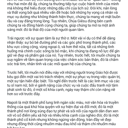
như hai môn đệ ấy, chúng ta thường tiếp tục cuộc hành trình của mình
mà không thể hiểu được những dấu chỉ của lịch sử. Đôi khi, nản lòng
và thất vọng bởi quá nhiều vấn đề hoặc bởi những hy vọng cá nhân và
mục vụ dường như không thành hiện thực, chúng ta mang vẻ mặt buồn
rầu và cay đắng trong lòng. Tuy nhiên, Chúa Giêsu đứng bên cạnh
chúng ta và đồng hành cùng chúng ta, giúp chúng ta mở ra một ánh
sáng mới: đó là thái độ của một người quan tâm.
Trái ngược với sự quan tâm là sự thờ ơ. Một vài ví dụ có thể dễ dàng
nhận thấy: sự bỏ bê đường phố và các góc phố trong thành phố, các
khu vực công cộng, vùng ngoại ô, và hơn thế nữa, tất cả những tình
huống mà chính cuộc sống bị bỏ mặc, khi chúng ta đang nỗ lực để gìn
giữ vẻ đẹp và phẩm giá của nó. Tuy nhiên, trước hết, tôi muốn chúng ta
suy ngẫm về tầm quan trọng của việc chăm sóc bản thân, đó là chăm
sóc trái tim, nhân tính và các mối quan hệ của chúng ta.
Trước hết, tôi muốn nói điều này với những người trong Giáo hội được
kêu gọi đến một vai trò trách nhiệm, một sự phục vụ trong việc quản trị,
một sự tận hiến đặc biệt. Tôi nghĩ đến trước hết là các linh mục và các
tu sĩ nam nữ, bởi vì gánh nặng của chức vụ và cuộc đấu tranh nội tâm
phát sinh từ đó, ở một số khía cạnh, ngày nay thậm chí còn nặng nề
hơn so với trước đây.
Napoli là một thành phố lung linh ngàn sắc màu, nơi văn hóa và truyền
thống của quá khứ hòa quyện với sự hiện đại và đổi mới; đó là một
thành phố nơi lòng sùng đạo tự phát và sôi nổi của người dân đan xen
với vô số điểm yếu xã hội và nhiều khía cạnh của nghèo đói; đó là một
thành phố cổ kính nhưng không ngừng vận động, tràn đầy vẻ đẹp
nhưng đồng thời cũng nhuốm màu đau khổ và thậm chí nhuốm máu