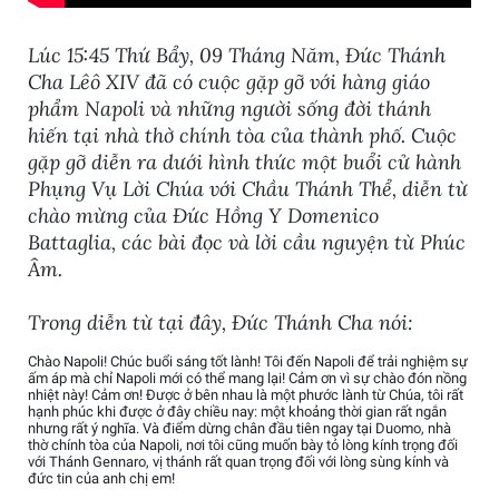
Lúc 15:45 Thứ Bẩy, 09 Tháng Năm, Đức Thánh
Cha Lêô XIV đã có cuộc gặp gỡ với hàng giáo
phẩm Napoli và những người sống đời thánh
hiến tại nhà thờ chính tòa của thành phố. Cuộc
gặp gỡ diễn ra dưới hình thức một buổi cử hành
Phụng Vụ Lời Chúa với Chầu Thánh Thể, diễn từ
chào mừng của Đức Hồng Y Domenico
Battaglia, các bài đọc và lời cầu nguyện từ Phúc
Âm.
Trong diễn từ tại đây, Đức Thánh Cha nói:
Chào Napoli! Chúc buổi sáng tốt lành! Tôi đến Napoli để trải nghiệm sự
ấm áp mà chỉ Napoli mới có thể mang lại! Cảm ơn vì sự chào đón nồng
nhiệt này! Cảm ơn! Được ở bên nhau là một phước lành từ Chúa, tôi rất
hạnh phúc khi được ở đây chiều nay: một khoảng thời gian rất ngắn
nhưng rất ý nghĩa. Và điểm dừng chân đầu tiên ngay tại Duomo, nhà
thờ chính tòa của Napoli, nơi tôi cũng muốn bày tỏ lòng kính trọng đối
với Thánh Gennaro, vị thánh rất quan trọng đối với lòng sùng kính và
đức tin của anh chị em!