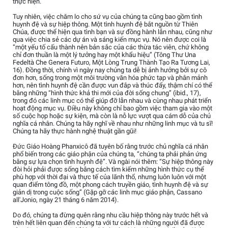
thực hiện.
Tuy nhiên, việc chăm lo cho sứ vụ của chúng ta cũng bao gồm tình
huynh đệ và sự hiệp thông. Một tình huynh đệ bắt nguồn từ Thiên
Chúa, được thể hiện qua tình bạn và sự đồng hành lẫn nhau, cũng như
qua việc chia sẻ các dự án và sáng kiến mục vụ. Nó nên được coi là
“một yếu tố cấu thành nên bản sắc của các thừa tác viên, chứ không
chỉ đơn thuần là một lý tưởng hay một khẩu hiệu” (Tông Thư Una
Fedeltà Che Genera Futuro, Một Lòng Trung Thành Tạo Ra Tương Lai,
16). Đồng thời, chính vì ngày nay chúng ta dễ bị ảnh hưởng bởi sự cô
đơn hơn, sống trong một môi trường văn hóa phức tạp và phân mảnh
hơn, nên tình huynh đệ cần được vun đắp và thúc đẩy, thậm chí có thể
bằng những “hình thức khả thi mới của đời sống chung” (ibid., 17),
trong đó các linh mục có thể giúp đỡ lẫn nhau và cùng nhau phát triển
hoạt động mục vụ. Điều này không chỉ bao gồm việc tham gia vào một
số cuộc họp hoặc sự kiện, mà còn là nỗ lực vượt qua cám dỗ của chủ
nghĩa cá nhân. Chúng ta hãy nghĩ về nhau như những linh mục và tu sĩ!
Chúng ta hãy thực hành nghệ thuật gần gũi!
Đức Giáo Hoàng Phanxicô đã tuyên bố rằng trước chủ nghĩa cá nhân
phổ biến trong các giáo phận của chúng ta, “chúng ta phải phản ứng
bằng sự lựa chọn tình huynh đệ”. Và ngài nói thêm: “Sự hiệp thông này
đòi hỏi phải được sống bằng cách tìm kiếm những hình thức cụ thể
phù hợp với thời đại và thực tế của lãnh thổ, nhưng luôn luôn với một
quan điểm tông đồ, một phong cách truyền giáo, tình huynh đệ và sự
giản dị trong cuộc sống” (Gặp gỡ các linh mục giáo phận, Cassano
all'Jonio, ngày 21 tháng 6 năm 2014).
Do đó, chúng ta đừng quên rằng nhu cầu hiệp thông này trước hết và
trên hết liên quan đến chúng ta với tư cách là những người đã được