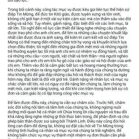
bởi bạo lực.
Trong bối cảnh này, công tác mục vụ được kêu gọi liên tục thể hiện sứ
điệp Tin Mừng, để đức tin Kitô giáo, được tuyên xưng và tôn vinh,
không chỉ giới hạn ở một vài sự kiện cảm xúc mà còn thấm sâu vào đời
sống và xã hội. Tuy nhiên, gánh nặng, đặc biệt đối với các linh mục, là
rất lớn. Tôi nghĩ đến nỗ lực cần thiết để lắng nghe những câu chuyện
được trao phó cho anh chị em, để tìm ra những câu chuyện khuất lấp
nhất cần được đưa ra ánh sáng, để kiên trì cam kết với sứ điệp Tin
Mừng có thể mang đến những chân trời hy vọng và khuyến khích lựa
chọn điều thiện; tôi nghĩ đến những gia đình mệt mỏi và những người
trẻ thường xuyên lạc lối mà anh chị em có nhiệm vụ đồng hành, và tất
cả những nhu cầu—con người, vật chất và tinh thần—mà người nghèo
trao phó cho anh chị em khi họ gõ cửa các giáo xứ và hội đoàn của anh
chị em. Thêm vào đó là cảm giác bất lực và hoang mang thường trực
khi chúng ta nhận ra rằng ngôn ngữ và hành động của chúng ta dường
như không đủ để giải đáp những câu hỏi và thách thức mới của ngày
hôm nay, đặc biệt là đối với giới trẻ. Gánh nặng về nhân lực và mục vụ
chắc chắn rất lớn, nó có nguy cơ đè nặng lên chúng ta, làm chúng ta
mệt mỏi, cạn kiệt năng lượng, và đôi khi còn trầm trọng hơn bởi sự cô
đơn và cảm giác bị cô lập trong công việc mục vụ.
Để làm được điều này, chúng ta cần sự chăm sóc. Trước hết, chăm
sóc đời sống nội tâm và tâm linh của chúng ta, không ngừng nuôi
dưỡng mối quan hệ cá nhân với Chúa trong lời cầu nguyện và trau dồi
khả năng lắng nghe những gì thôi thúc bên trong, để phân định và cho
phép bản thân được soi sáng bởi Thánh Linh. Điều này cũng đòi hỏi
lòng can đảm để dừng lại, không sợ đặt câu hỏi về Tin Mừng trong
những tình huống cá nhân và mục vụ mà chúng ta trải nghiệm, để
không biến chức vụ mục vụ thành một nhiệm vụ đơn thuần cần phải