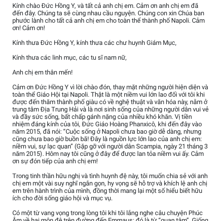
Kính chào Đức Hồng Y, và tất cả anh chị em. Cảm ơn anh chị em đã
đến đây. Chúng ta sẽ cùng nhau cầu nguyện. Chúng con xin Chúa ban
phước lành cho tất cả anh chị em cho toàn thể thành phố Napoli. Cảm
ơn! Cảm ơn!
Kính thưa Đức Hồng Y, kính thưa các chư huynh Giám Mục,
Kính thưa các linh mục, các tu sĩ nam nữ,
Anh chị em thân mến!
Cảm ơn Đức Hồng Y vì lời chào đón, thay mặt những người hiện diện và
toàn thể Giáo Hội tại Napoli. Thật là một niềm vui lớn lao đối với tôi khi
được đến thăm thành phố giàu có về nghệ thuật và văn hóa này, nằm ở
trung tâm Địa Trung Hải và là nơi sinh sống của những người dân vui vẻ
và đầy sức sống, bất chấp gánh nặng của nhiều khó khăn. Vị tiền
nhiệm đáng kính của tôi, Đức Giáo Hoàng Phanxicô, khi đến đây vào
năm 2015, đã nói: “Cuộc sống ở Napoli chưa bao giờ dễ dàng, nhưng
cũng chưa bao giờ buồn bã! Đây là nguồn lực lớn lao của anh chị em:
niềm vui, sự lạc quan” (Gặp gỡ với người dân Scampia, ngày 21 tháng 3
năm 2015). Hôm nay tôi cũng ở đây để được lan tỏa niềm vui ấy. Cảm
ơn sự đón tiếp của anh chị em!
Trong tinh thần hữu nghị và tình huynh đệ này, tôi muốn chia sẻ với anh
chị em một vài suy nghĩ ngắn gọn, hy vọng sẽ hỗ trợ và khích lệ anh chị
em trên hành trình của mình, đồng thời mang lại một số hiểu biết hữu
ích cho đời sống giáo hội và mục vụ.
Có một từ vang vọng trong lòng tôi khi tôi lắng nghe câu chuyện Phúc
Âm về hai môn đệ trên đường đến Emmaus: đó là từ “quan tâm”. Giống