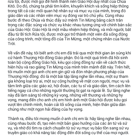
rửa tội, được mời gọi để hình thành nên Giáo Hội duy nhất của Chúa
Kitô. Do đó, chúng ta phải tìm kiếm, khuyến khích và sống hiệp thông
trong tất cả các mối quan hệ nhân sự và mục vụ của mình, trong đó
giáo dân và các nhân viên mục vụ đóng vai trò chủ yếu. Cùng nhau
bước đi theo Chúa và thúc đẩy sứ mệnh Tin Mừng bằng cách trân
trọng các đặc sủng và chức vụ khác nhau tương ứng với chính bản sắc
của Giáo Hội: Giáo Hội là một mầu nhiệm hiệp thông, và mỗi người, bắt
đầu từ Bí tích Rửa tội, được mời gọi trở thành một viên đá sống động
của công trình, một tông đồ của Tin Mừng, một chứng nhân của Nước
Trời.
Về vấn đề này, tôi biết anh chị em đã trải qua một thời gian ân sủng khi
cử hành Thượng Hội đồng Giáo phận. Đó là một quá trình đã hồi sinh
toàn bộ cộng đồng Giáo hội, kêu gọi cộng đồng tự vấn về cách thức
hiện hữu và rao giảng Tin Mừng của mình trên mảnh đất này. Trên hết,
tôi muốn mời gọi anh chị em gìn giữ và đón nhận phương pháp của
Thượng Hội đồng: đó là một bài tập lắng nghe lẫn nhau, một sự tham
gia không loại trừ ai, một sự cộng hưởng về mặt con người, mục vụ và
tâm linh giữa các giáo xứ, hội đoàn, các tu sĩ và giáo dân, tìm cách lên
tiếng ngay cả cho những người thường bị gạt ra ngoài lề. Sự lắng nghe
này đã làm sáng tỏ những kỳ vọng, những vết thương và những hy
vọng, mang đến cho anh chị em hình ảnh một Giáo hội được kêu gọi
vượt lên chính mình, hoán cải lối sống của mình, hiện thân giữa dân
chúng như một ngọn hải đăng của hy vọng.
Thành ra, điều tôi mong muốn ở anh chị em là: hãy lắng nghe lẫn nhau,
cùng nhau bước đi, tạo nên một bản giao hưởng của các ân tứ và sứ
vụ, và nhờ đó tìm ra cách chuyển từ sứ vụ mục vụ bảo tồn sang sứ vụ
truyền giáo có khả năng tác động đến đời sống cụ thể của mọi người.