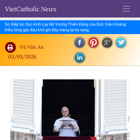
VietCatholic News
Sứ điệp lúc đọc kinh Lạy Nữ Vương Thiên Đàng của Đức Giáo Hoàng:
Điều từng gây đau khổ giờ đây mang lại hy vọng,
Vũ Văn An
03/05/2026