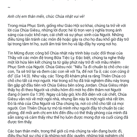
~
Anh chị em thân mến, chúc Chúa nhật vui vẻ!
Trong mùa Phục Sinh, giống như Giáo Hội sơ khai, chúng ta trở về với
lời của Chúa Giêsu, những lời được hé lộ trọn vẹn ý nghĩa trong ánh
sáng của cuộc khổ nạn, cái chết và sự phục sinh của Người. Những
điều từng lẩn tránh các môn đệ hoặc gây ra cho họ đau khổ giờ đây trở
lại trong tâm trí họ, sưởi ấm trái tim họ và lấp đầy hy vọng nơi họ.
Tin Mừng được công bố Chúa nhật này trình bày cuộc đối thoại của
Thầy với các môn đệ trong Bữa Tiệc Ly. Đặc biệt, chúng ta nghe thấy
một lời hứa liên kết chúng ta từ giây phút này trở đi với mầu nhiệm
Phục Sinh của Người. Chúa Giêsu nói: “Nếu Ta đi chuẩn bị chỗ cho các
con, Ta sẽ trở lại và đem các con về với Ta, để nơi Ta ở, các con cũng ở
đó” (
Ga
14:3). Như vậy, các Tông đồ khám phá ra rằng Thiên Chúa có
chỗ cho tất cả mọi người. Hai trong số họ đã trải nghiệm điều này trong
lần gặp gỡ đầu tiên với Chúa Giêsu bên sông Jordan. Chúa Giêsu nhận
thấy họ đi theo Người và chiều hôm đó mời họ đến thăm nơi Người
đang ở (xem
Ga
1:39). Ngay cả bây giờ, khi đối diện với cái chết, Chúa
Giêsu vẫn nói về một ngôi nhà, nhưng lần này là một ngôi nhà rất lớn.
Đó là nhà của Cha Người và Cha chúng ta, nơi có chỗ cho tất cả mọi
người. Con Thiên Chúa tự mô tả mình như người đầy tớ chuẩn bị các
phòng, để mỗi anh chị em khi đến đều có thể thấy phòng của mình đã
sẵn sàng và cảm thấy như thể họ luôn được mong đợi và cuối cùng đã
được tìm thấy.
Các bạn thân mến, trong thế giới cũ mà chúng ta vẫn đang bước đi,
điều thu hút sự chú ý là những nơi độc quyền, những trải nghiệm chỉ