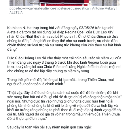
pope-leo-xiv-general-audience-st-peters-square-vatican. Antoine Mekary |
ALETEIA
Kathleen N. Hattrup trong bài viết đăng ngày 03/05/26 trên tạp chí
Aleteia đã tóm tắt nội dung Sứ điệp Regina Coeli của Đức Leo XIV
nhân Chúa Nhật thứ năm sau Lễ Phục sinh: Ở nơi Chúa Giêsu sẽ đưa
chúng ta đến, "Lòng biết ơn thay thế cho sự cạnh tranh; sự chào đón
chiến thắng sự loại trừ; và sự sung túc không còn kéo theo sự bất bình
đẳng."
Đức Giáo Hoàng Leo đã cho thấy một cái nhìn sâu sắc về niềm vui của
Thiên đàng vào ngày 3 tháng 5 trước khi đọc kinh
Regina Coeli
giữa
trưa, lưu ý rằng lời của Chúa Giêsu nói rằng Ngài sẽ đi chuẩn bị một nơi
cho chúng ta có thể lấp đầy chúng ta niềm hy vọng.
Trong thế giới mới đó, "không ai bị lạc mất... trong Thiên Chúa, mọi
người đều hoàn toàn là chính mình."
"Thật vậy, đây là điều chúng ta dành cả cuộc đời để tìm kiếm, đôi khi
sẵn sàng làm bất cứ điều gì chỉ để được chú ý và công nhận một chút,"
ngài nói. Nhưng đức tin vào những gì chúng ta được hứa hẹn “giải
phóng tâm hồn chúng ta khỏi nỗi lo lắng về việc sở hữu và tích lũy, và
khỏi ảo tưởng rằng chúng ta phải theo đuổi một địa vị danh vọng để có
giá trị. Mỗi người đã có giá trị vô hạn trong mầu nhiệm của Thiên Chúa,
đó là thực tại đích thực.”
Sau đây là toàn văn bài suy niệm ngắn gọn của ngài: