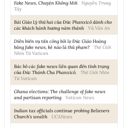
Fake News, Chuyện Không Mới
Nguyễn Trung
Tây
Bài Giáo Lý thứ hai của Đức Phanxicô dành cho
các khách hành hương năm thánh
Vũ Văn An
Diễn biến vụ tấn công bôi lọ Đức Giáo Hoàng
bằng fake news, kẻ nào là thủ phạm?
Thế Giới
Nhìn Từ Vatican
Bác bỏ các fake news liên quan đến tình trạng
của Đức Thánh Cha Phanxicô.
Thế Giới Nhìn
Từ Vatican
Ghana elections: The challenge of fake news
and partisan reporting
Vatican News
Indian tax officials continue probing Believers
Church's wealth
UCANews