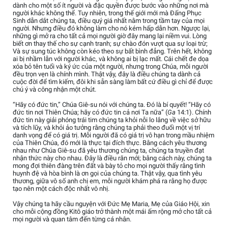
dành cho một số ít người và đặc quyền được bước vào những nơi mà
người khác không thể. Tuy nhiên, trong thế giới mới mà Đấng Phục
Sinh dẫn dắt chúng ta, điều quý giá nhất nằm trong tầm tay của mọi
người. Nhưng điều đó không làm cho nó kém hấp dẫn hơn. Ngược lại,
những gì mở ra cho tất cả mọi người giờ đây mang lại niềm vui. Lòng
biết ơn thay thế cho sự cạnh tranh; sự chào đón vượt qua sự loại trừ;
Và sự sung túc không còn kéo theo sự bất bình đẳng. Trên hết, không
ai bị nhầm lẫn với người khác, và không ai bị lạc mất. Cái chết đe dọa
xóa bỏ tên tuổi và ký ức của một người, nhưng trong Chúa, mỗi người
đều trọn vẹn là chính mình. Thật vậy, đây là điều chúng ta dành cả
cuộc đời để tìm kiếm, đôi khi sẵn sàng làm bất cứ điều gì chỉ để được
chú ý và công nhận một chút.
“Hãy có đức tin,” Chúa Giê-su nói với chúng ta. Đó là bí quyết! “Hãy có
đức tin nơi Thiên Chúa; hãy có đức tin cả nơi Ta nữa” (
Ga
14:1). Chính
đức tin này giải phóng trái tim chúng ta khỏi nỗi lo lắng về việc sở hữu
và tích lũy, và khỏi ảo tưởng rằng chúng ta phải theo đuổi một vị trí
danh vọng để có giá trị. Mỗi người đã có giá trị vô hạn trong mầu nhiệm
của Thiên Chúa, đó mới là thực tại đích thực. Bằng cách yêu thương
nhau như Chúa Giê-su đã yêu thương chúng ta, chúng ta truyền đạt
nhận thức này cho nhau. Đây là điều răn mới; bằng cách này, chúng ta
mong đợi thiên đàng trên đất và bày tỏ cho mọi người thấy rằng tình
huynh đệ và hòa bình là ơn gọi của chúng ta. Thật vậy, qua tình yêu
thương, giữa vô số anh chị em, mỗi người khám phá ra rằng họ được
tạo nên một cách độc nhất vô nhị.
Vậy chúng ta hãy cầu nguyện với Đức Mẹ Maria, Mẹ của Giáo Hội, xin
cho mỗi cộng đồng Kitô giáo trở thành một mái ấm rộng mở cho tất cả
mọi người và quan tâm đến từng cá nhân.