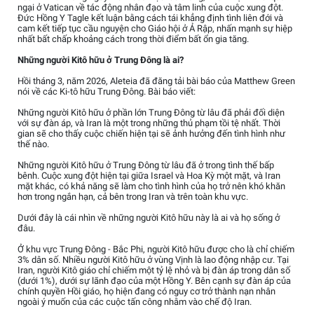
ngại ở Vatican về tác động nhân đạo và tâm linh của cuộc xung đột.
Đức Hồng Y Tagle kết luận bằng cách tái khẳng định tình liên đới và
cam kết tiếp tục cầu nguyện cho Giáo hội ở Ả Rập, nhấn mạnh sự hiệp
nhất bất chấp khoảng cách trong thời điểm bất ổn gia tăng.
Những người Kitô hữu ở Trung Đông là ai?
Hồi tháng 3, năm 2026, Aleteia đã đăng tải bài báo của Matthew Green
nói về các Ki-tô hữu Trung Đông. Bài báo viết:
Những người Kitô hữu ở phần lớn Trung Đông từ lâu đã phải đối diện
với sự đàn áp, và Iran là một trong những thủ phạm tồi tệ nhất. Thời
gian sẽ cho thấy cuộc chiến hiện tại sẽ ảnh hưởng đến tình hình như
thế nào.
Những người Kitô hữu ở Trung Đông từ lâu đã ở trong tình thế bấp
bênh. Cuộc xung đột hiện tại giữa Israel và Hoa Kỳ một mặt, và Iran
mặt khác, có khả năng sẽ làm cho tình hình của họ trở nên khó khăn
hơn trong ngắn hạn, cả bên trong Iran và trên toàn khu vực.
Dưới đây là cái nhìn về những người Kitô hữu này là ai và họ sống ở
đâu.
Ở khu vực Trung Đông - Bắc Phi, người Kitô hữu được cho là chỉ chiếm
3% dân số. Nhiều người Kitô hữu ở vùng Vịnh là lao động nhập cư. Tại
Iran, người Kitô giáo chỉ chiếm một tỷ lệ nhỏ và bị đàn áp trong dân số
(dưới 1%), dưới sự lãnh đạo của một Hồng Y. Bên cạnh sự đàn áp của
chính quyền Hồi giáo, họ hiện đang có nguy cơ trở thành nạn nhân
ngoài ý muốn của các cuộc tấn công nhằm vào chế độ Iran.