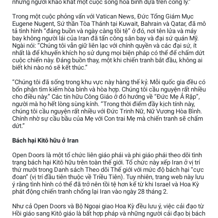
những người khao khát một cuộc sống hòa bình dựa trên công lý.”
Trong một cuộc phỏng vấn với Vatican News, Đức Tổng Giám Mục
Eugene Nugent, Sứ thần Tòa Thánh tại Kuwait, Bahrain và Qatar, đã mô
tả tình hình “đáng buồn và ngày càng tồi tệ” ở đó, nơi tên lửa và máy
bay không người lái của Iran đã tấn công sân bay và đại sứ quán Mỹ.
Ngài nói: “Chúng tôi vẫn giữ liên lạc với chính quyền và các đại sứ, ít
nhất là để khuyến khích họ sử dụng mọi biện pháp có thể để chấm dứt
cuộc chiến này. Đáng buồn thay, một khi chiến tranh bắt đầu, không ai
biết khi nào nó sẽ kết thúc.”
“Chúng tôi đã sống trong khu vực này hàng thế kỷ. Mỗi quốc gia đều có
bổn phận tìm kiếm hòa bình và hòa hợp. Chúng tôi cầu nguyện rất nhiều
cho điều này.” Các tín hữu Công Giáo ở đó hướng về “Đức Mẹ Ả Rập”,
người mà họ hết lòng sùng kính. “Trong thời điểm đầy kịch tính này,
chúng tôi cầu nguyện rất nhiều với Đức Trinh Nữ, Nữ Vương Hòa Bình.
Chính nhờ sự cầu bầu của Mẹ với Con trai Mẹ mà chiến tranh sẽ chấm
dứt.”
Bách hại Kitô hữu ở Iran
Open Doors là một tổ chức liên giáo phái và phi giáo phái theo dõi tình
trạng bách hại Kitô hữu trên toàn thế giới. Tổ chức này xếp Iran ở vị trí
thứ mười trong Danh sách Theo dõi Thế giới với mức độ bách hại “cực
đoan” (vị trí đầu tiên thuộc về Triều Tiên). Tuy nhiên, trang web này lưu
ý rằng tình hình có thể đã trở nên tồi tệ hơn kể từ khi Israel và Hoa Kỳ
phát động chiến tranh chống lại Iran vào ngày 28 tháng 2.
Như cả Open Doors và Bộ Ngoại giao Hoa Kỳ đều lưu ý, việc cải đạo từ
Hồi giáo sang Kitô giáo là bất hợp pháp và những người cải đạo bị bách