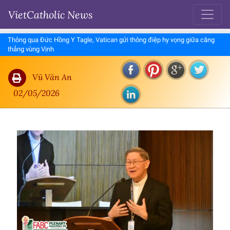
VietCatholic News
Thông qua Đức Hồng Y Tagle, Vatican gửi thông điệp hy vọng giữa căng
thẳng vùng Vịnh
Vũ Văn An
02/05/2026