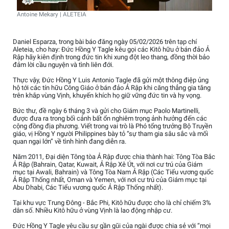
Antoine Mekary | ALETEIA
Daniel Esparza, trong bài báo đăng ngày 05/02/2026 trên tạp chí
Aleteia, cho hay: Đức Hồng Y Tagle kêu gọi các Kitô hữu ở bán đảo Ả
Rập hãy kiên định trong đức tin khi xung đột leo thang, đồng thời bảo
đảm lời cầu nguyện và tình liên đới.
Thực vậy, Đức Hồng Y Luis Antonio Tagle đã gửi một thông điệp ủng
hộ tới các tín hữu Công Giáo ở bán đảo Ả Rập khi căng thẳng gia tăng
trên khắp vùng Vịnh, khuyến khích họ giữ vững đức tin và hy vọng.
Bức thư, đề ngày 6 tháng 3 và gửi cho Giám mục Paolo Martinelli,
được đưa ra trong bối cảnh bất ổn nghiêm trọng ảnh hưởng đến các
cộng đồng địa phương. Viết trong vai trò là Phó tổng trưởng Bộ Truyền
giáo, vị Hồng Y người Philippines bày tỏ “sự tham gia sâu sắc và mối
quan ngại lớn” về tình hình đang diễn ra.
Năm 2011, Đại diện Tông tòa Ả Rập được chia thành hai: Tông Tòa Bắc
Ả Rập (Bahrain, Qatar, Kuwait, Ả Rập Xê Út, với nơi cư trú của Giám
mục tại Awali, Bahrain) và Tông Tòa Nam Ả Rập (Các Tiểu vương quốc
Ả Rập Thống nhất, Oman và Yemen, với nơi cư trú của Giám mục tại
Abu Dhabi, Các Tiểu vương quốc Ả Rập Thống nhất).
Tại khu vực Trung Đông - Bắc Phi, Kitô hữu được cho là chỉ chiếm 3%
dân số. Nhiều Kitô hữu ở vùng Vịnh là lao động nhập cư.
Đức Hồng Y Tagle yêu cầu sự gần gũi của ngài được chia sẻ với “mọi