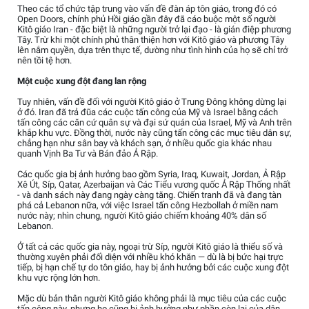
Theo các tổ chức tập trung vào vấn đề đàn áp tôn giáo, trong đó có
Open Doors, chính phủ Hồi giáo gần đây đã cáo buộc một số người
Kitô giáo Iran - đặc biệt là những người trở lại đạo - là gián điệp phương
Tây. Trừ khi một chính phủ thân thiện hơn với Kitô giáo và phương Tây
lên nắm quyền, dựa trên thực tế, dường như tình hình của họ sẽ chỉ trở
nên tồi tệ hơn.
Một cuộc xung đột đang lan rộng
Tuy nhiên, vấn đề đối với người Kitô giáo ở Trung Đông không dừng lại
ở đó. Iran đã trả đũa các cuộc tấn công của Mỹ và Israel bằng cách
tấn công các căn cứ quân sự và đại sứ quán của Israel, Mỹ và Anh trên
khắp khu vực. Đồng thời, nước này cũng tấn công các mục tiêu dân sự,
chẳng hạn như sân bay và khách sạn, ở nhiều quốc gia khác nhau
quanh Vịnh Ba Tư và Bán đảo Ả Rập.
Các quốc gia bị ảnh hưởng bao gồm Syria, Iraq, Kuwait, Jordan, Ả Rập
Xê Út, Síp, Qatar, Azerbaijan và Các Tiểu vương quốc Ả Rập Thống nhất
- và danh sách này đang ngày càng tăng. Chiến tranh đã và đang tàn
phá cả Lebanon nữa, với việc Israel tấn công Hezbollah ở miền nam
nước này; nhìn chung, người Kitô giáo chiếm khoảng 40% dân số
Lebanon.
Ở tất cả các quốc gia này, ngoại trừ Síp, người Kitô giáo là thiểu số và
thường xuyên phải đối diện với nhiều khó khăn — dù là bị bức hại trực
tiếp, bị hạn chế tự do tôn giáo, hay bị ảnh hưởng bởi các cuộc xung đột
khu vực rộng lớn hơn.
Mặc dù bản thân người Kitô giáo không phải là mục tiêu của các cuộc
tấn công này, nhưng họ cũng bị ảnh hưởng như phần còn lại của dân