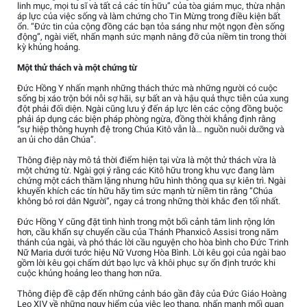
linh mục, mọi tu sĩ và tất cả các tín hữu” của tòa giám mục, thừa nhận
áp lực của việc sống và làm chứng cho Tin Mừng trong điều kiện bất
ổn. “Đức tin của cộng đồng các bạn tỏa sáng như một ngọn đèn sống
động”, ngài viết, nhấn mạnh sức mạnh nâng đỡ của niềm tin trong thời
kỳ khủng hoảng.
Một thử thách và một chứng từ
Đức Hồng Y nhấn mạnh những thách thức mà những người có cuộc
sống bị xáo trộn bởi nỗi sợ hãi, sự bất an và hậu quả thực tiễn của xung
đột phải đối diện. Ngài cũng lưu ý đến áp lực lên các cộng đồng buộc
phải áp dụng các biện pháp phòng ngừa, đồng thời khẳng định rằng
“sự hiệp thông huynh đệ trong Chúa Kitô vẫn là… nguồn nuôi dưỡng và
an ủi cho dân Chúa”.
Thông điệp này mô tả thời điểm hiện tại vừa là một thử thách vừa là
một chứng từ. Ngài gợi ý rằng các Kitô hữu trong khu vực đang làm
chứng một cách thầm lặng nhưng hữu hình thông qua sự kiên trì. Ngài
khuyến khích các tín hữu hãy tìm sức mạnh từ niềm tin rằng “Chúa
không bỏ rơi dân Người”, ngay cả trong những thời khắc đen tối nhất.
Đức Hồng Y cũng đặt tình hình trong một bối cảnh tâm linh rộng lớn
hơn, cầu khẩn sự chuyển cầu của Thánh Phanxicô Assisi trong năm
thánh của ngài, và phó thác lời cầu nguyện cho hòa bình cho Đức Trinh
Nữ Maria dưới tước hiệu Nữ Vương Hòa Bình. Lời kêu gọi của ngài bao
gồm lời kêu gọi chấm dứt bạo lực và khôi phục sự ổn định trước khi
cuộc khủng hoảng leo thang hơn nữa.
Thông điệp đề cập đến những cảnh báo gần đây của Đức Giáo Hoàng
Leo XIV về những nguy hiểm của việc leo thang, nhấn mạnh mối quan