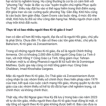
hại và bỏ tù nghiêm trọng. Họ cũng thường bị coi là có cảm tình với
“phương Tây” hoặc là đặc vụ của “tuyên truyền chủ nghĩa Phục quốc
Do Thái”. Điều này đặt họ vào vị thế nguy hiểm trong thời điểm xung
đột giữa Iran và các cường quốc phương Tây. Gần đây, Kitô hữu cũng
bị cáo buộc làm gián điệp. Open Doors cáo buộc rằng, ở mức độ nhẹ
nhất, Kitô hữu bị đối xử như công dân hạng hai. Nhiều người chọn cách
chạy trốn khỏi đất nước.
Thực tế có bao nhiêu người theo Ki-tô giáo ở Iran?
Iran có dân số hơn 80 triệu người, đại đa số là người Hồi giáo, chủ yếu
là phái Shi'a. Chưa đến 1% dân số theo các tôn giáo khác, chủ yếu là
Baha'ism, Ki-tô giáo và Zoroastrianism.
Trong số những người theo Ki-tô giáo, đa số là người Chính thống
Armenia. Chỉ có khoảng 2,000 đến 6,000 người Công Giáo La Tinh ở
Iran, với một Hồng Y Công Giáo La Tinh, tổng giám mục Tehran-
Isfahan: một tu sĩ dòng Phanxicô người Bỉ 63 tuổi tên là Dominique
Mathieu. Quốc gia này cũng có một tổng giám mục Công Giáo
Chaldean, Imad Khoshaba Gargees.
Mặc dù người theo Ki-tô giáo, Do Thái giáo và Zoroastrianism được
công nhận là các nhóm thiểu số chính thức theo hiến pháp năm 1979
của Iran, kết quả của cuộc cách mạng Hồi giáo, nhưng quyền tự do tôn
giáo của các nhóm thiểu số kể từ đó đã bị hạn chế nghiêm trọng, cả
chính thức và không chính thức.
Thật vậy, như Bộ Ngoại giao Hoa Kỳ đã lưu ý trong báo cáo năm 2023
về tự do tôn giáo, nhiều người theo đạo Ki-tô giáo hoạt động bí mật, vì
vậy tổng số người theo Ki-tô giáo không được biết rõ. Báo cáo đưa ra