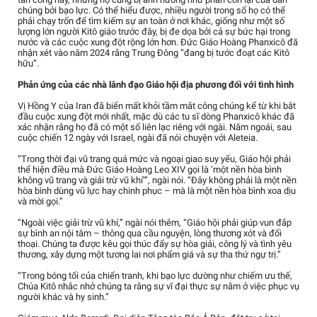
chúng bởi bạo lực. Có thể hiểu được, nhiều người trong số họ có thể
phải chạy trốn để tìm kiếm sự an toàn ở nơi khác, giống như một số
lượng lớn người Kitô giáo trước đây, bị đe dọa bởi cả sự bức hại trong
nước và các cuộc xung đột rộng lớn hơn. Đức Giáo Hoàng Phanxicô đã
nhận xét vào năm 2024 rằng Trung Đông “đang bị tước đoạt các Kitô
hữu”.
Phản ứng của các nhà lãnh đạo Giáo hội địa phương đối với tình hình
Vị Hồng Y của Iran đã biến mất khỏi tầm mắt công chúng kể từ khi bắt
đầu cuộc xung đột mới nhất, mặc dù các tu sĩ dòng Phanxicô khác đã
xác nhận rằng họ đã có một số liên lạc riêng với ngài. Năm ngoái, sau
cuộc chiến 12 ngày với Israel, ngài đã nói chuyện với Aleteia.
“Trong thời đại vũ trang quá mức và ngoại giao suy yếu, Giáo hội phải
thể hiện điều mà Đức Giáo Hoàng Leo XIV gọi là ‘một nền hòa bình
không vũ trang và giải trừ vũ khí’”, ngài nói. “Đây không phải là một nền
hòa bình dùng vũ lực hay chinh phục – mà là một nền hòa bình xoa dịu
và mời gọi.”
“Ngoài việc giải trừ vũ khí,” ngài nói thêm, “Giáo hội phải giúp vun đắp
sự bình an nội tâm – thông qua cầu nguyện, lòng thương xót và đối
thoại. Chúng ta được kêu gọi thúc đẩy sự hòa giải, công lý và tình yêu
thương, xây dựng một tương lai nơi phẩm giá và sự tha thứ ngự trị.”
“Trong bóng tối của chiến tranh, khi bạo lực dường như chiếm ưu thế,
Chúa Kitô nhắc nhở chúng ta rằng sự vĩ đại thực sự nằm ở việc phục vụ
người khác và hy sinh.”