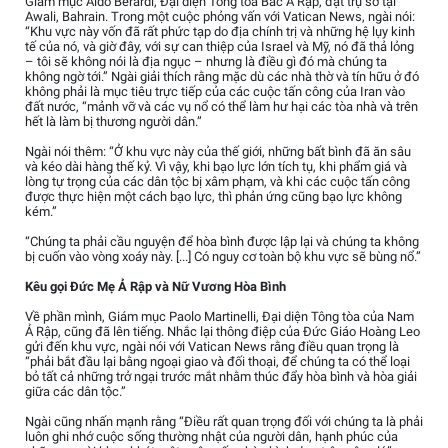
Giám mục Aldo Berardi, Đại diện Tông tòa Bắc Ả Rập, đặt trụ sở tại
Awali, Bahrain. Trong một cuộc phỏng vấn với Vatican News, ngài nói:
“Khu vực này vốn đã rất phức tạp do địa chính trị và những hệ lụy kinh
tế của nó, và giờ đây, với sự can thiệp của Israel và Mỹ, nó đã thả lỏng
– tôi sẽ không nói là địa ngục – nhưng là điều gì đó mà chúng ta
không ngờ tới.” Ngài giải thích rằng mặc dù các nhà thờ và tín hữu ở đó
không phải là mục tiêu trực tiếp của các cuộc tấn công của Iran vào
đất nước, “mảnh vỡ và các vụ nổ có thể làm hư hại các tòa nhà và trên
hết là làm bị thương người dân.”
Ngài nói thêm: “Ở khu vực này của thế giới, những bất bình đã ăn sâu
và kéo dài hàng thế kỷ. Vì vậy, khi bạo lực lớn tích tụ, khi phẩm giá và
lòng tự trọng của các dân tộc bị xâm phạm, và khi các cuộc tấn công
được thực hiện một cách bạo lực, thì phản ứng cũng bạo lực không
kém.”
“Chúng ta phải cầu nguyện để hòa bình được lập lại và chúng ta không
bị cuốn vào vòng xoáy này. [...] Có nguy cơ toàn bộ khu vực sẽ bùng nổ.”
Kêu gọi Đức Mẹ Ả Rập và Nữ Vương Hòa Bình
Về phần mình, Giám mục Paolo Martinelli, Đại diện Tông tòa của Nam
Ả Rập, cũng đã lên tiếng. Nhắc lại thông điệp của Đức Giáo Hoàng Leo
gửi đến khu vực, ngài nói với Vatican News rằng điều quan trọng là
“phải bắt đầu lại bằng ngoại giao và đối thoại, để chúng ta có thể loại
bỏ tất cả những trở ngại trước mắt nhằm thúc đẩy hòa bình và hòa giải
giữa các dân tộc.”
Ngài cũng nhấn mạnh rằng “Điều rất quan trọng đối với chúng ta là phải
luôn ghi nhớ cuộc sống thường nhật của người dân, hạnh phúc của