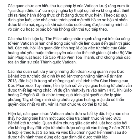
Các quan chức am hiểu thủ tục pháp lý của Vatican lưu ý rằng cụm từ
“giai đoạn điều tra” có một ý nghĩa kỹ thuật cụ thể và không nhất thiết
chỉ ra rằng hành động thực chất đang được thực hiện. Theo các quy
định giáo luật, các nhà chức trách phải mở một hồ sơ sơ bộ khi nhận
được khiếu nại, ngay cả khi cáo buộc cuối cùng được chứng minh là
vô căn cứ hoặc bị bác bỏ mà không cần thủ tục tiếp theo.
Các nhà bình luận tại The Pillar cũng nhấn mạnh rằng vai trò của công
tố viên Vatican bị hạn chế trong các vấn đề liên quan đến quản trị giáo
hội. Các câu hỏi liên quan đến tính hợp lệ của việc từ chức của Giáo
hoàng chủ yếu thuộc thẩm quyền của các thể chế giáo luật như Bộ Văn
bản Pháp luật hoặc Tối Cao Pháp Viện Tòa Thánh, chứ không phải các
tòa án dân sự của Thành quốc Vatican.
Các nhà quan sát lưu ý rằng những đồn đoán xung quanh việc Đức
Bênêđíctô từ chức đã định kỳ nổi lên trong những năm kể từ năm
2013, đặc biệt là trong số những người chỉ trích triều Giáo Hoàng của
Đức Phanxicô. Tuy nhiên, tiền lệ lịch sử về việc giáo hoàng từ chức vẫn
được thiết lập vững chắc. Ví dụ gần nhất xảy ra vào năm 1415, khi Giáo
hoàng Grêgôriô XII từ chức trong quá trình giải quyết cuộc ly giáo
phương Tây, chứng minh rằng chức vụ giáo hoàng, mặc dù có thẩm
quyền độc nhất vô nhị, vẫn là một chức vụ có thể bị từ bỏ.
Hiện tại, các quan chức Vatican chưa đưa ra bất kỳ dấu hiệu nào cho
thấy họ đang tiến hành một cuộc điều tra chính thức về việc Đức
Bênêđíctô từ chức. Quan điểm chung giữa các nhà luật học giáo hội
vẫn không thay đổi: việc từ chức được công bố vào tháng 2 năm 2013
là hợp lệ theo luật Giáo hội, và việc bầu chọn người kế nhiệm sau đó
được tiến hành theo đúng các quy định đã được thiết lập.