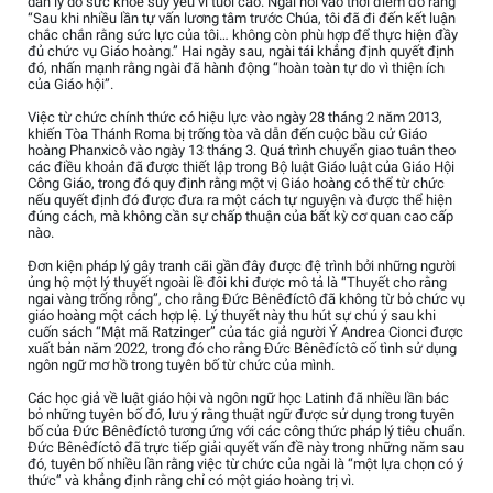
dẫn lý do sức khỏe suy yếu vì tuổi cao. Ngài nói vào thời điểm đó rằng
“Sau khi nhiều lần tự vấn lương tâm trước Chúa, tôi đã đi đến kết luận
chắc chắn rằng sức lực của tôi… không còn phù hợp để thực hiện đầy
đủ chức vụ Giáo hoàng.” Hai ngày sau, ngài tái khẳng định quyết định
đó, nhấn mạnh rằng ngài đã hành động “hoàn toàn tự do vì thiện ích
của Giáo hội”.
Việc từ chức chính thức có hiệu lực vào ngày 28 tháng 2 năm 2013,
khiến Tòa Thánh Roma bị trống tòa và dẫn đến cuộc bầu cử Giáo
hoàng Phanxicô vào ngày 13 tháng 3. Quá trình chuyển giao tuân theo
các điều khoản đã được thiết lập trong Bộ luật Giáo luật của Giáo Hội
Công Giáo, trong đó quy định rằng một vị Giáo hoàng có thể từ chức
nếu quyết định đó được đưa ra một cách tự nguyện và được thể hiện
đúng cách, mà không cần sự chấp thuận của bất kỳ cơ quan cao cấp
nào.
Đơn kiện pháp lý gây tranh cãi gần đây được đệ trình bởi những người
ủng hộ một lý thuyết ngoài lề đôi khi được mô tả là “Thuyết cho rằng
ngai vàng trống rỗng”, cho rằng Đức Bênêđíctô đã không từ bỏ chức vụ
giáo hoàng một cách hợp lệ. Lý thuyết này thu hút sự chú ý sau khi
cuốn sách “Mật mã Ratzinger” của tác giả người Ý Andrea Cionci được
xuất bản năm 2022, trong đó cho rằng Đức Bênêđíctô cố tình sử dụng
ngôn ngữ mơ hồ trong tuyên bố từ chức của mình.
Các học giả về luật giáo hội và ngôn ngữ học Latinh đã nhiều lần bác
bỏ những tuyên bố đó, lưu ý rằng thuật ngữ được sử dụng trong tuyên
bố của Đức Bênêđíctô tương ứng với các công thức pháp lý tiêu chuẩn.
Đức Bênêđíctô đã trực tiếp giải quyết vấn đề này trong những năm sau
đó, tuyên bố nhiều lần rằng việc từ chức của ngài là “một lựa chọn có ý
thức” và khẳng định rằng chỉ có một giáo hoàng trị vì.