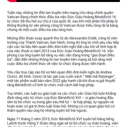
Tuần này, những tin đồn lan truyền trên mạng cho rằng chính quyền
Vatican đang chính thức điều tra việc Đức Giáo Hoàng Bênêđíctô 16
từ chức đã thu hút sự chú ý của quốc tế, sau khi một phản hồi pháp lý
thông thường từ văn phòng công tố Vatican được hiểu rộng rãi là bằng
chứng về một cuộc điều tra sâu rộng hơn.
Những đồn đoán xoay quanh thư từ do Alessandro Diddi, công tố viên
trưởng của Thành Vatican, ban hành, trong đó ông từ chối yêu cầu tiếp
cận các tài liệu liên quan đến đơn kiến nghị đặt câu hỏi về tính hợp lệ
của việc thoái vị năm 2013 của Đức Giáo Hoàng Bênêđíctô 16. Văn
phòng của ông tuyên bố rằng vụ việc vẫn đang trong “giai đoạn điều
tra”, dẫn đến những thông tin lan truyền trên mạng xã hội rằng một
cuộc điều tra chính thức về việc từ chức đang được tiến hành.
Yêu cầu truy cập vào hồ sơ liên quan đến đơn kiến nghị do Andrea
Cionci, đệ trình. Cionci là tác giả của cuốn sách “ Mật mã Ratzinger”,
một tác phẩm xuất bản năm 2022 gây tranh cãi khi đưa ra giả thuyết
rằng Bênêđíctô cố tình từ chức một cách bất hợp pháp.
Tuy nhiên, các luật sư giáo luật và các chức sắc Giáo hội luôn khẳng
định rằng việc từ chức của Đức Bênêđíctô XVI – vị giáo hoàng đầu
tiên từ bỏ chức vụ trong gần sáu thế kỷ – là hợp pháp, tự nguyện và
hoàn toàn có giá trị theo luật Giáo hội. Không có cơ quan giáo hội có
thẩm quyền nào ủng hộ những tuyên bố trái ngược.
Ngày 11 tháng 2 năm 2013, Đức Bênêđíctô XVI tuyên bố bằng tiếng
Latinh trước Hồng Y đoàn rằng ngài sẽ từ bỏ chức vụ Giáo hoàng, viện