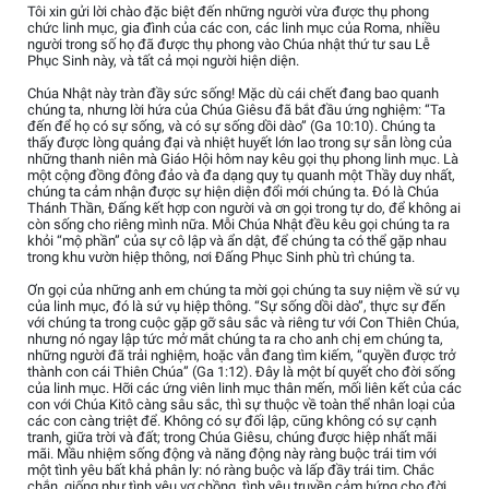
Tôi xin gửi lời chào đặc biệt đến những người vừa được thụ phong
chức linh mục, gia đình của các con, các linh mục của Roma, nhiều
người trong số họ đã được thụ phong vào Chúa nhật thứ tư sau Lễ
Phục Sinh này, và tất cả mọi người hiện diện.
Chúa Nhật này tràn đầy sức sống! Mặc dù cái chết đang bao quanh
chúng ta, nhưng lời hứa của Chúa Giêsu đã bắt đầu ứng nghiệm: “Ta
đến để họ có sự sống, và có sự sống dồi dào” (Ga 10:10). Chúng ta
thấy được lòng quảng đại và nhiệt huyết lớn lao trong sự sẵn lòng của
những thanh niên mà Giáo Hội hôm nay kêu gọi thụ phong linh mục. Là
một cộng đồng đông đảo và đa dạng quy tụ quanh một Thầy duy nhất,
chúng ta cảm nhận được sự hiện diện đổi mới chúng ta. Đó là Chúa
Thánh Thần, Đấng kết hợp con người và ơn gọi trong tự do, để không ai
còn sống cho riêng mình nữa. Mỗi Chúa Nhật đều kêu gọi chúng ta ra
khỏi “mộ phần” của sự cô lập và ẩn dật, để chúng ta có thể gặp nhau
trong khu vườn hiệp thông, nơi Đấng Phục Sinh phù trì chúng ta.
Ơn gọi của những anh em chúng ta mời gọi chúng ta suy niệm về sứ vụ
của linh mục, đó là sứ vụ hiệp thông. “Sự sống dồi dào”, thực sự đến
với chúng ta trong cuộc gặp gỡ sâu sắc và riêng tư với Con Thiên Chúa,
nhưng nó ngay lập tức mở mắt chúng ta ra cho anh chị em chúng ta,
những người đã trải nghiệm, hoặc vẫn đang tìm kiếm, “quyền được trở
thành con cái Thiên Chúa” (Ga 1:12). Đây là một bí quyết cho đời sống
của linh mục. Hỡi các ứng viên linh mục thân mến, mối liên kết của các
con với Chúa Kitô càng sâu sắc, thì sự thuộc về toàn thể nhân loại của
các con càng triệt để. Không có sự đối lập, cũng không có sự cạnh
tranh, giữa trời và đất; trong Chúa Giêsu, chúng được hiệp nhất mãi
mãi. Mầu nhiệm sống động và năng động này ràng buộc trái tim với
một tình yêu bất khả phân ly: nó ràng buộc và lấp đầy trái tim. Chắc
chắn, giống như tình yêu vợ chồng, tình yêu truyền cảm hứng cho đời