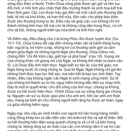
sống độc thân vì Nước Thiên Chúa cũng phải được gìn giữ và liên tục
đổi mới, vì mỗi tình yêu chân thật đều trưởng thành và sinh hoa kết trái
theo thời gian. Các con được kêu gọi đến với một cách yêu thương đặc
biệt, tế nhị và khó khăn, và hơn thế nữa, đến việc cho phép bản thân
được yêu thương trong tự do. Điều này sẽ giúp các con không chỉ trở
thành những linh mục tốt mà còn là những công dân trung thực, có ích
cho xã hội, những người kiến tạo hòa bình và tình hữu nghị.
Về điểm này, điều đáng chú ý là trong Phúc Âm được tuyên đọc (Ga
10:1-10), Chúa Giêsu đề cập đến những nhân vật và hành động hung
hãn: người lạ, kẻ trộm cướp, những kẻ coi thường ranh giới và xâm
phạm giữa Ngài và những người Ngài yêu thương. Chúa Giêsu nói,
chúng đến “chỉ để trộm cắp, giết hại và phá hoại” (câu 10). Giọng nói
của chúng khác với giọng nói của Ngài, và không thể nhận ra (xem câu
5). Lời Chúa đầy tính hiện thực. Ngài biết sự tàn ác của thế gian, nơi
Ngài đang bước đi cùng chúng ta. Qua lời Ngài, Ngài không chỉ gợi lên
những hình thức bạo lực thể xác, mà trên hết là bạo lực tinh thần. Tuy
nhiên, điều này không ngăn cản Ngài hi sinh mạng sống mình. Sự tố
cáo không trở thành sự từ bỏ; nguy hiểm không dẫn đến sự chạy trốn.
Đây là một bí quyết khác cho đời sống của linh mục: chúng ta không
được sợ hãi trước hiện thực. Chính Chúa của sự sống đang gọi chúng
ta. Nguyện xin sứ vụ được giao phó cho anh em, hỡi các anh em thân
yêu, mang lại bình an cho những người biết rằng họ được an toàn, ngay
cả giữa những hiểm nguy.
Ngày nay, nhu cầu an ninh khiến con người trở nên hung hăng, khiến
cộng đồng khép kín và dẫn đến việc tìm kiếm kẻ thù và vật tế thần. Nỗi
sợ hãi thường hiện diện xung quanh chúng ta và có lẽ cả bên trong
chúng ta. Mong rằng sự an toàn của các con không nằm ở vai trò các
con nắm giữ, mà nằm ở cuộc đời, cái chết và sự phục sinh của Chúa