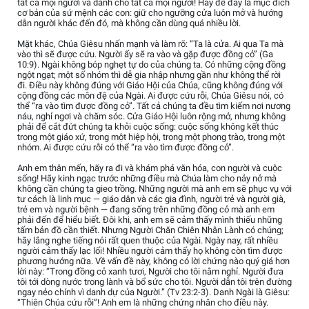
tất cả mọi người và dành cho tất cả mọi người! Hãy để đây là mục đích
cơ bản của sứ mệnh các con: giữ cho ngưỡng cửa luôn mở và hướng
dẫn người khác đến đó, mà không cần dùng quá nhiều lời.
Mặt khác, Chúa Giêsu nhấn mạnh và làm rõ: “Ta là cửa. Ai qua Ta mà
vào thì sẽ được cứu. Người ấy sẽ ra vào và gặp được đồng cỏ” (Ga
10:9). Ngài không bóp nghẹt tự do của chúng ta. Có những cộng đồng
ngột ngạt; một số nhóm thì dễ gia nhập nhưng gần như không thể rời
đi. Điều này không đúng với Giáo Hội của Chúa, cũng không đúng với
cộng đồng các môn đệ của Ngài. Ai được cứu rỗi, Chúa Giêsu nói, có
thể “ra vào tìm được đồng cỏ”. Tất cả chúng ta đều tìm kiếm nơi nương
náu, nghỉ ngơi và chăm sóc. Cửa Giáo Hội luôn rộng mở, nhưng không
phải để cắt đứt chúng ta khỏi cuộc sống: cuộc sống không kết thúc
trong một giáo xứ, trong một hiệp hội, trong một phong trào, trong một
nhóm. Ai được cứu rỗi có thể “ra vào tìm được đồng cỏ”.
Anh em thân mến, hãy ra đi và khám phá văn hóa, con người và cuộc
sống! Hãy kinh ngạc trước những điều mà Chúa làm cho nảy nở mà
không cần chúng ta gieo trồng. Những người mà anh em sẽ phục vụ với
tư cách là linh mục — giáo dân và các gia đình, người trẻ và người già,
trẻ em và người bệnh — đang sống trên những đồng cỏ mà anh em
phải đến để hiểu biết. Đôi khi, anh em sẽ cảm thấy mình thiếu những
tấm bản đồ cần thiết. Nhưng Người Chăn Chiên Nhân Lành có chúng;
hãy lắng nghe tiếng nói rất quen thuộc của Ngài. Ngày nay, rất nhiều
người cảm thấy lạc lối! Nhiều người cảm thấy họ không còn tìm được
phương hướng nữa. Về vấn đề này, không có lời chứng nào quý giá hơn
lời này: “Trong đồng cỏ xanh tươi, Người cho tôi nằm nghỉ. Người đưa
tôi tới dòng nước trong lành và bổ sức cho tôi. Người dẫn tôi trên đường
ngay nẻo chính vì danh dự của Người.” (Tv 23:2-3). Danh Ngài là Giêsu:
“Thiên Chúa cứu rỗi”! Anh em là những chứng nhân cho điều này.