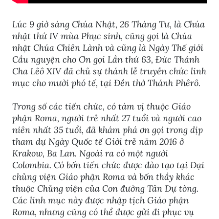
Lúc 9 giờ sáng Chúa Nhật, 26 Tháng Tư, là Chúa
nhật thứ IV mùa Phục sinh, cũng gọi là Chúa
nhật Chúa Chiên Lành và cũng là Ngày Thế giới
Cầu nguyện cho Ơn gọi Lần thứ 63, Đức Thánh
Cha Lêô XIV đã chủ sự thánh lễ truyền chức linh
mục cho mười phó tế, tại Đền thờ Thánh Phêrô.
Trong số các tiến chức, có tám vị thuộc Giáo
phận Roma, người trẻ nhất 27 tuổi và người cao
niên nhất 35 tuổi, đã khám phá ơn gọi trong dịp
tham dự Ngày Quốc tế Giới trẻ năm 2016 ở
Krakow, Ba Lan. Ngoài ra có một người
Colombia. Có bốn tiến chức được đào tạo tại Đại
chủng viện Giáo phận Roma và bốn thầy khác
thuộc Chủng viện của Con đường Tân Dự tòng.
Các linh mục này được nhập tịch Giáo phận
Roma, nhưng cũng có thể được gửi đi phục vụ