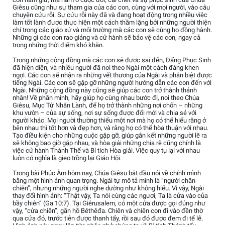
Giêsu cũng như sự tham gia của các con, cùng với mọi người, vào câu
chuyện cứu rỗi. Sự cứu rỗi này đã và đang hoạt động trong nhiều việc
làm tốt lành được thực hiện một cách thầm lặng bởi những người thiện
chí trong các giáo xứ và môi trường mà các con sẽ cùng họ đồng hành.
Những gì các con rao giảng và cử hành sẽ bảo vệ các con, ngay cả
trong những thời điểm khó khăn.
Trong những cộng đồng mà các con sẽ được sai đến, Đấng Phục Sinh
đã hiện diện, và nhiều người đã noi theo Ngài một cách đáng khen
ngợi. Các con sẽ nhận ra những vết thương của Ngài và phân biệt được
tiếng Ngài. Các con sẽ gặp gỡ những người hướng dẫn các con đến với
Ngài. Những cộng đồng này cũng sẽ giúp các con trở thành thánh
nhân! Về phần mình, hãy giúp họ cùng nhau bước đi, noi theo Chúa
Giêsu, Mục Tử Nhân Lành, để họ trở thành những nơi chốn – những
khu vườn – của sự sống, nơi sự sống được đổi mới và chia sẻ với
người khác. Mọi người thường thiếu một nơi mà họ có thể hiểu rằng ở
bên nhau thì tốt hơn và đẹp hơn, và rằng họ có thể hòa thuận với nhau.
Tạo điều kiện cho những cuộc gặp gỡ, giúp gắn kết những người lẽ ra
sẽ không bao giờ gặp nhau, và hòa giải những chia rẽ cũng chính là
việc cử hành Thánh Thể và Bí tích Hòa giải. Việc quy tụ lại với nhau
luôn có nghĩa là gieo trồng lại Giáo Hội.
Trong bài Phúc Âm hôm nay, Chúa Giêsu bắt đầu nói về chính mình
bằng một hình ảnh quan trọng. Ngài tự mô tả mình là “người chăn
chiên”, nhưng những người nghe dường như không hiểu. Vì vậy, Ngài
thay đổi hình ảnh: “Thật vậy, Ta nói cùng các ngươi, Ta là cửa vào của
bầy chiên” (Ga 10:7). Tại Giêrusalem, có một cửa được gọi đúng như
vậy, “cửa chiên”, gần hồ Bêthêđa. Chiên và chiên con đi vào đền thờ
qua cửa đó, trước tiên được thanh tẩy, rồi sau đó được đem đi tế lễ.