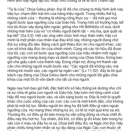
Hình ảnh này ngay lập tức nhắc nhở chúng ta về Bí tích Thánh tẩy.
“Ta là cửa,” Chúa Giêsu phán. Đại lễ đã cho chúng ta thấy hình ảnh này
tiếp tục chạm đến trái tim của hàng triệu người. Trong nhiều thế kỷ,
những cánh cửa – thường là những cổng thực sự – đã mời gọi mọi
người bước qua ngưỡng cửa của Giáo hội. Trong một số trường hợp, bể
rửa tội được xây dựng bên ngoài, giống như Hồ Bêthêđa cổ xưa, dưới
những mái hiên của nó “có nhiều người bệnh tật – mù lòa, què quặt và
bại liệt” (Ga 5:3). Hỡi các ứng viên chức linh mục thân mến, hãy coi
mình là một phần của nhân loại đau khổ này, những người đang chờ
đợi sự sống dồi dào. Bằng cách giới thiệu đức tin cho người khác, các
con sẽ khơi dậy đức tin của chính mình. Cùng với các tín hữu đã được
rửa tội, các con sẽ bước qua ngưỡng cửa của mầu nhiệm mỗi ngày –
ngưỡng cửa mang dung mạo và danh xưng của Chúa Giêsu. Đừng bao
giờ che giấu cánh cửa thánh này. Đừng chặn nó; đừng trở thành vật
cản cho những người muốn bước vào. “Các người đã không vào, mà
những kẻ muốn vào, các người lại ngăn cản.” (Lc 11:52): đây là lời quở
trách cay đắng của Chúa Giêsu dành cho những người đã giấu chìa
khóa của một lối đi vốn dành cho tất cả mọi người.
Ngày nay hơn bao giờ hết, đặc biệt khi số liệu thống kê dường như chỉ
ra sự chia rẽ giữa con người và Giáo hội, hãy luôn mở rộng cánh cửa!
Hãy để mọi người bước vào, và sẵn sàng bước ra. Đây là một bí quyết
khác cho cuộc sống của các con: các con là một kênh dẫn, chứ không
phải là một bộ lọc. Nhiều người tin rằng họ đã biết điều gì nằm ngoài
ngưỡng cửa. Họ mang theo những ký ức, có lẽ từ một quá khứ xa xôi.
Thường thì, có điều gì đó bên trong họ vẫn sống động và chưa chết đi;
điều này thu hút họ. Tuy nhiên, đôi khi, có điều gì đó khác bên trong họ
vẫn còn rỉ máu và đẩy họ ra xa. Chúa biết điều đó, và Ngài chờ đợi. Hãy
phản chiếu lòng kiên nhẫn và sự dịu dàng của Ngài. Các con thuộc về