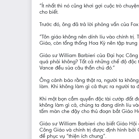
“Ít nhất thì nó cũng khơi gợi cuộc trò chu
cho biết.
Trước đó, ông đã trả lời phỏng vấn của F
“Tôn giáo không nên dính líu vào chính trị
Giáo, còn tổng thống Hoa Kỳ nên tập trung 
Giáo sư William Barbieri của Đại học Công
quá phải không? Tất cả những chế độ độc tà
Vance đều sủa câu thần chú đó.”
Ông cảnh báo rằng thật ra, người ta không t
làm. Khi không làm gì cả thực ra người ta đ
Khi một bọn cầm quyền độc tài cướp đất đa
không làm gì cả, chúng ta đang dính líu vào 
tấm màn che đậy cho thủ đoạn bắt Giáo Hội 
Giáo sư William Barbieri cho biết Giáo Hội 
Công Giáo và chính trị được định hình bởi 
để phục vụ “thiện ích chung”.