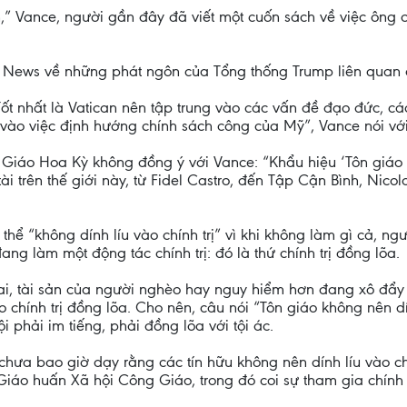
yện,” Vance, người gần đây đã viết một cuốn sách về việc ông
ox News về những phát ngôn của Tổng thống Trump liên qua
. Tốt nhất là Vatican nên tập trung vào các vấn đề đạo đức, 
vào việc định hướng chính sách công của Mỹ”, Vance nói với 
 Giáo Hoa Kỳ không đồng ý với Vance: “Khẩu hiệu ‘Tôn giáo k
i trên thế giới này, từ Fidel Castro, đến Tập Cận Bình, Nic
hể “không dính líu vào chính trị” vì khi không làm gì cả, ng
ang làm một động tác chính trị: đó là thứ chính trị đồng lõa.
i, tài sản của người nghèo hay nguy hiểm hơn đang xô đẩy t
chính trị đồng lõa. Cho nên, câu nói “Tôn giáo không nên dính
phải im tiếng, phải đồng lõa với tội ác.
chưa bao giờ dạy rằng các tín hữu không nên dính líu vào chí
Giáo huấn Xã hội Công Giáo, trong đó coi sự tham gia chính 