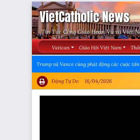
VietCatholic News
Tin Tức Công Giáo Hoàn Vũ và Việt 
Vatican
Giáo Hội Việt Nam
Thô
Trump và Vance cùng phát động các cuộc tấn
Đặng Tự Do
16/04/2026