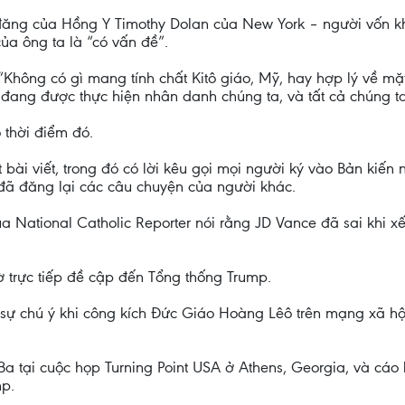
 đăng của Hồng Y Timothy Dolan của New York – người vốn kh
a ông ta là “có vấn đề”.
“Không có gì mang tính chất Kitô giáo, Mỹ, hay hợp lý về mặ
 đang được thực hiện nhân danh chúng ta, và tất cả chúng ta
 thời điểm đó.
ài viết, trong đó có lời kêu gọi mọi người ký vào Bản kiến 
ã đăng lại các câu chuyện của người khác.
 National Catholic Reporter nói rằng JD Vance đã sai khi x
ờ trực tiếp đề cập đến Tổng thống Trump.
sự chú ý khi công kích Đức Giáo Hoàng Lêô trên mạng xã hội
 tại cuộc họp Turning Point USA ở Athens, Georgia, và cáo
p.