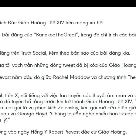
ch Đức Giáo Hoàng Lêô XIV trên mạng xã hội.
 bài đăng của “KanekoaTheGreat”, trong đó chỉ trích các bà
ăng trên Truth Social, kèm theo bản sao của bài đăng kia.
a tôi vạch trần những dòng tweet đã bị xóa của Giáo Hoàng,
Prevost nằm đâu đó giữa Rachel Maddow và chương trình The 
 trên X, nổi tiếng với việc lan truyền các thuyết âm mưu và
ó đã tuyên bố rằng trước khi trở thành Giáo Hoàng Lêô XIV, “
bai cái gọi là vụ phục kích Zelenskiy, kêu gọi mở cửa biên g
 sau vụ George Floyd: 'Chúng ta cần nghe nhiều hơn từ các 
lý'.”
đóng vào ngày Hồng Y Robert Prevost đắc cử Giáo Hoàng.