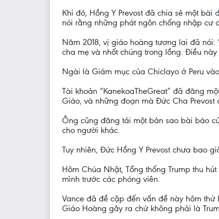
Khi đó, Hồng Y Prevost đã chia sẻ một bài
nói rằng những phát ngôn chống nhập cư củ
Năm 2018, vị giáo hoàng tương lai đã nói: 
cha mẹ và nhốt chúng trong lồng. Điều này
Ngài là Giám mục của Chiclayo ở Peru vào
Tài khoản “KanekoaTheGreat” đã đăng một b
Giáo, và những đoạn mà Đức Cha Prevost đ
Ông cũng đăng tải một bản sao bài báo của
cho người khác.
Tuy nhiên, Đức Hồng Y Prevost chưa bao gi
Hôm Chúa Nhật, Tổng thống Trump thu hút 
mình trước các phóng viên.
Vance đã đề cập đến vấn đề này hôm thứ Ba
Giáo Hoàng gây ra chứ không phải là Trum