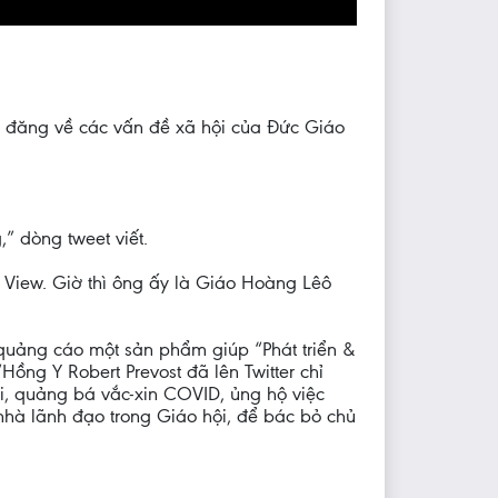
i đăng về các vấn đề xã hội của Đức Giáo
” dòng tweet viết.
View. Giờ thì ông ấy là Giáo Hoàng Lêô
 quảng cáo một sản phẩm giúp “Phát triển &
Hồng Y Robert Prevost đã lên Twitter chỉ
iới, quảng bá vắc-xin COVID, ủng hộ việc
nhà lãnh đạo trong Giáo hội, để bác bỏ chủ