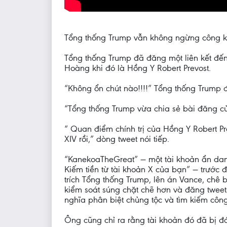
Tổng thống Trump vẫn không ngừng công kí
Tổng thống Trump đã đăng một liên kết đến
Hoàng khi đó là Hồng Y Robert Prevost.
“Không ổn chút nào!!!!” Tổng thống Trump đ
“Tổng thống Trump vừa chia sẻ bài đăng củ
“ Quan điểm chính trị của Hồng Y Robert 
XIV rồi,” dòng tweet nói tiếp.
“KanekoaTheGreat” — một tài khoản ẩn danh
Kiếm tiền từ tài khoản X của bạn” — trước đ
trích Tổng thống Trump, lên án Vance, chê 
kiểm soát súng chặt chẽ hơn và đăng tweet
nghĩa phân biệt chủng tộc và tìm kiếm công 
Ông cũng chỉ ra rằng tài khoản đó đã bị 