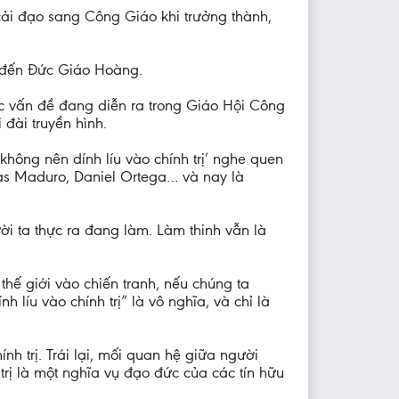
 cải đạo sang Công Giáo khi trưởng thành,
n đến Đức Giáo Hoàng.
các vấn đề đang diễn ra trong Giáo Hội Công
đài truyền hình.
hông nên dính líu vào chính trị’ nghe quen
olas Maduro, Daniel Ortega… và nay là
ười ta thực ra đang làm. Làm thinh vẫn là
hế giới vào chiến tranh, nếu chúng ta
 líu vào chính trị” là vô nghĩa, và chỉ là
nh trị. Trái lại, mối quan hệ giữa người
trị là một nghĩa vụ đạo đức của các tín hữu