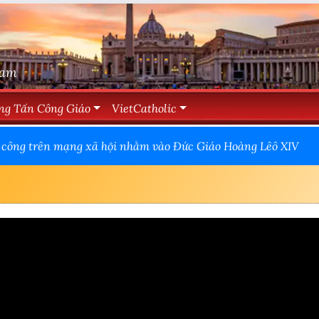
Nam
ng Tấn Công Giáo
VietCatholic
 công trên mạng xã hội nhằm vào Đức Giáo Hoàng Lêô XIV