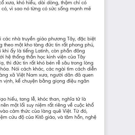
ổ xưa, khó hiểu, dài dòng, thậm chí có
mà có, vì sao nó từng có sức sống mạnh mẽ
hi các nhà truyền giáo phương Tây, đặc biệt
 theo một kho tàng đức tin rất phong phú,
 khi ấy là tiếng Latinh, còn phần đông
ới hệ thống thần học kinh viện của Tây
thì đức tin rất khó bén rễ sâu trong lòng
hóa. Nói cách khác, các ngài tìm cách diễn
g làng xã Việt Nam xưa, người dân đã quen
gâm vịnh, kể chuyện bằng giọng điệu ngân
ạo hiếu, tang lễ, khóc than, nghĩa tử là
nên một lối suy niệm rất riêng về cuộc khổ
ào cảm thức của làng quê Việt. Từ đó,
m cứu độ của Kitô giáo, và tâm hồn, nghệ