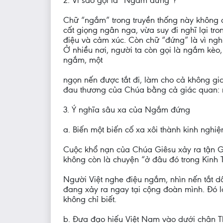
2. Vì sao gọi là “Ngắm đứng”?
Chữ “ngắm” trong truyền thống này không 
cất giọng ngân nga, vừa suy đi nghĩ lại t
điệu và cảm xúc. Còn chữ “đứng” là vì ngh
Ở nhiều nơi, người ta còn gọi là ngắm kèo,
ngắm, một
ngọn nến được tắt đi, làm cho cả không gi
đau thương của Chúa bằng cả giác quan: n
3. Ý nghĩa sâu xa của Ngắm đứng
a. Biến một biến cố xa xôi thành kinh nghi
Cuộc khổ nạn của Chúa Giêsu xảy ra tận G
không còn là chuyện “ở đâu đó trong Kinh 
Người Việt nghe điệu ngắm, nhìn nến tắt d
đang xảy ra ngay tại cộng đoàn mình. Đó l
không chỉ biết.
b. Đưa đạo hiếu Việt Nam vào dưới chân 