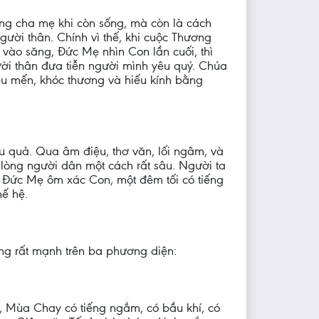
ng cha mẹ khi còn sống, mà còn là cách
người thân. Chính vì thế, khi cuộc Thương
 vào săng, Đức Mẹ nhìn Con lần cuối, thì
ười thân đưa tiễn người mình yêu quý. Chúa
êu mến, khóc thương và hiếu kính bằng
ệu quả. Qua âm điệu, thơ văn, lối ngâm, và
o lòng người dân một cách rất sâu. Người ta
h Đức Mẹ ôm xác Con, một đêm tối có tiếng
hế hệ.
ng rất mạnh trên ba phương diện:
 Mùa Chay có tiếng ngắm, có bầu khí, có