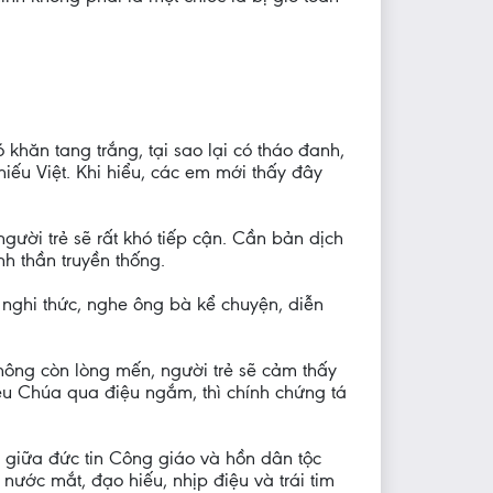
 khăn tang trắng, tại sao lại có tháo đanh,
hiếu Việt. Khi hiểu, các em mới thấy đây
ười trẻ sẽ rất khó tiếp cận. Cần bản dịch
nh thần truyền thống.
 nghi thức, nghe ông bà kể chuyện, diễn
hông còn lòng mến, người trẻ sẽ cảm thấy
yêu Chúa qua điệu ngắm, thì chính chứng tá
giữa đức tin Công giáo và hồn dân tộc
nước mắt, đạo hiếu, nhịp điệu và trái tim