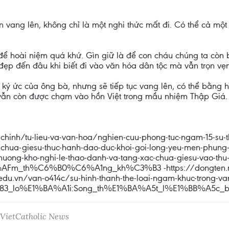
vang lên, không chỉ là một nghi thức mất đi. Có thể cả một
để hoài niệm quá khứ. Gìn giữ là để con cháu chúng ta còn 
ẹp đến đâu khi biết đi vào văn hóa dân tộc mà vẫn trọn vẹ
ký ức của ông bà, nhưng sẽ tiếp tục vang lên, có thể bằng 
 vẫn còn được chạm vào hồn Việt trong mầu nhiệm Thập Giá.
-chinh/tu-lieu-va-van-hoa/nghien-cuu-phong-tuc-ngam-15-su-
c-chua-giesu-thuc-hanh-dao-duc-khoi-goi-long-yeu-men-phung-
uong-kho-nghi-le-thao-danh-va-tang-xac-chua-giesu-vao-thu-6
A%AFm_th%C6%B0%C6%A1ng_kh%C3%B3 -https://dongten.net
n.edu.vn/van-o414c/su-hinh-thanh-the-loai-ngam-khuc-trong-v
1%BB%83_lo%E1%BA%A1i:Song_th%E1%BA%A5t_l%E1%BB%A5c
 VietCatholic News