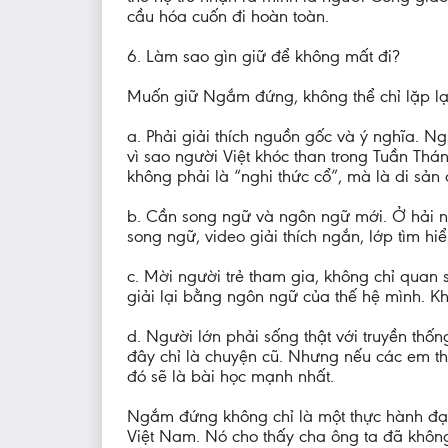
cầu hóa cuốn đi hoàn toàn.
6. Làm sao gìn giữ để không mất đi?
Muốn giữ Ngắm đứng, không thể chỉ lặp lại
a. Phải giải thích nguồn gốc và ý nghĩa. Ng
vì sao người Việt khóc than trong Tuần Thá
không phải là “nghi thức cổ”, mà là di sản
b. Cần song ngữ và ngôn ngữ mới. Ở hải ngo
song ngữ, video giải thích ngắn, lớp tìm hiể
c. Mời người trẻ tham gia, không chỉ quan
giải lại bằng ngôn ngữ của thế hệ mình. Kh
d. Người lớn phải sống thật với truyền th
đây chỉ là chuyện cũ. Nhưng nếu các em thấ
đó sẽ là bài học mạnh nhất.
Ngắm đứng không chỉ là một thực hành đạo
Việt Nam. Nó cho thấy cha ông ta đã không 