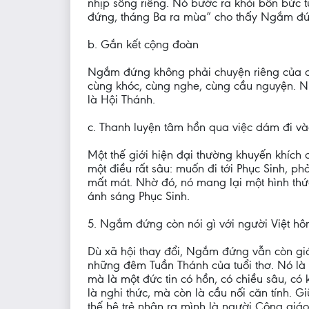
nhịp sống riêng. Nó bước ra khỏi bốn bức
đứng, tháng Ba ra mùa” cho thấy Ngắm đứ
b. Gắn kết cộng đoàn
Ngắm đứng không phải chuyện riêng của c
cùng khóc, cùng nghe, cùng cầu nguyện. Nh
là Hội Thánh.
c. Thanh luyện tâm hồn qua việc dám đi v
Một thế giới hiện đại thường khuyến khích 
một điều rất sâu: muốn đi tới Phục Sinh, p
mất mát. Nhờ đó, nó mang lại một hình thứ
ánh sáng Phục Sinh.
5. Ngắm đứng còn nói gì với người Việt h
Dù xã hội thay đổi, Ngắm đứng vẫn còn giá t
những đêm Tuần Thánh của tuổi thơ. Nó là m
mà là một đức tin có hồn, có chiều sâu, có
là nghi thức, mà còn là cầu nối căn tính. 
thế hệ trẻ nhận ra mình là người Công giáo