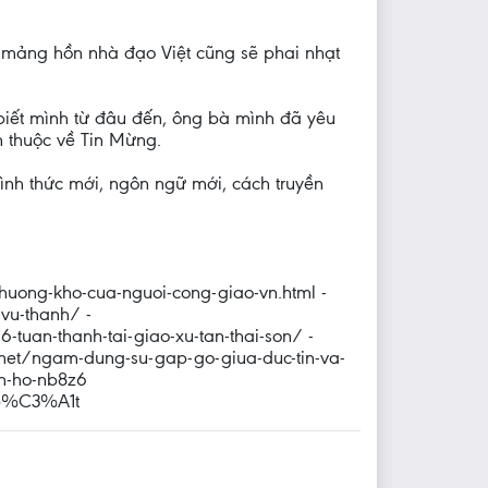
 mảng hồn nhà đạo Việt cũng sẽ phai nhạt
biết mình từ đâu đến, ông bà mình đã yêu
n thuộc về Tin Mừng.
hình thức mới, ngôn ngữ mới, cách truyền
thuong-kho-cua-nguoi-cong-giao-vn.html -
vu-thanh/ -
-tuan-thanh-tai-giao-xu-tan-thai-son/ -
/ngam-dung-su-gap-go-giua-duc-tin-va-
an-ho-nb8z6
_b%C3%A1t