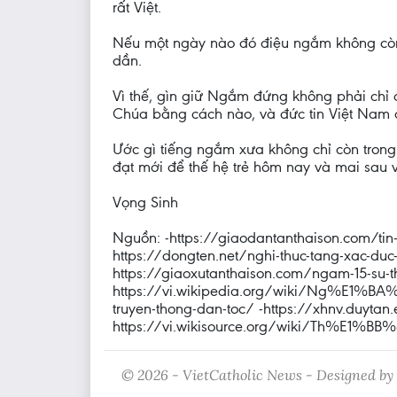
rất Việt.
Nếu một ngày nào đó điệu ngắm không còn 
dần.
Vì thế, gìn giữ Ngắm đứng không phải chỉ 
Chúa bằng cách nào, và đức tin Việt Nam đ
Ước gì tiếng ngắm xưa không chỉ còn trong 
đạt mới để thế hệ trẻ hôm nay và mai sau
Vọng Sinh
Nguồn: -https://giaodantanthaison.com/tin
https://dongten.net/nghi-thuc-tang-xac-du
https://giaoxutanthaison.com/ngam-15-su-th
https://vi.wikipedia.org/wiki/Ng%E1%B
truyen-thong-dan-toc/ -https://xhnv.duyta
https://vi.wikisource.org/wiki/Th%E
© 2026 - VietCatholic News - Designed by