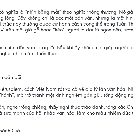
có nghĩa là “nhìn bằng mắt” theo nghĩa thông thường. Nó g
rong lòng. Đây không chỉ là đọc một bản văn, nhưng là một h
i thức này thường được cử hành cách trọng thể trong Tuần 
 vì trên một giá gỗ hoặc “kèo” người ta đặt 15 ngọn nến, tượ
an chìm dần vào bóng tối. Bầu khí ấy không chỉ giúp người
ghe, nhìn, cảm, thổn thức.
ệm gần gũi
iêrusalem, cách Việt Nam rất xa cả về địa lý lẫn văn hóa
Thánh”, mà trở thành một kinh nghiệm gần gũi, sống động n
ần, nghe trống chiêng, thấy nghi thức tháo đanh, táng xác 
à sức mạnh của hội nhập văn hóa: làm cho mầu nhiệm đức tin
Thánh Giá