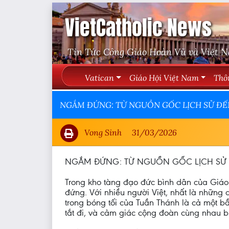
VietCatholic News
Tin Tức Công Giáo Hoàn Vũ và Việt 
Vatican
Giáo Hội Việt Nam
Thô
NGẮM ĐỨNG: TỪ NGUỒN GỐC LỊCH SỬ ĐẾ
Vong Sinh
31/03/2026
NGẮM ĐỨNG: TỪ NGUỒN GỐC LỊCH SỬ 
Trong kho tàng đạo đức bình dân của Giáo
đứng. Với nhiều người Việt, nhất là những
trong bóng tối của Tuần Thánh là cả một bầu
tắt đi, và cảm giác cộng đoàn cùng nhau 