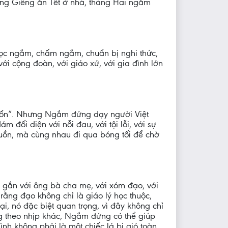
áng Giêng ăn Tết ở nhà, tháng Hai ngắm
ọc ngắm, chấm ngắm, chuẩn bị nghi thức,
i cộng đoàn, với giáo xứ, với gia đình lớn
ải “ổn”. Nhưng Ngắm đứng dạy người Việt
 đối diện với nỗi đau, với tội lỗi, với sự
buồn, mà cùng nhau đi qua bóng tối để chờ
nơi gắn với ông bà cha mẹ, với xóm đạo, với
rằng đạo không chỉ là giáo lý học thuộc,
i, nó đặc biệt quan trọng, vì đây không chỉ
ống theo nhịp khác, Ngắm đứng có thể giúp
ình không phải là một chiếc lá bị gió toàn