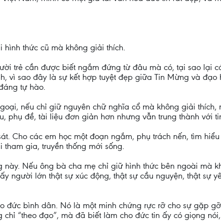
 hình thức cũ mà không giải thích.
ười trẻ cần được biết ngắm đứng từ đâu mà có, tại sao lại có
nh, vì sao đây là sự kết hợp tuyệt đẹp giữa Tin Mừng và đạo 
 đáng tự hào.
ại, nếu chỉ giữ nguyên chữ nghĩa cổ mà không giải thích, ng
u, phụ đề, tài liệu đơn giản hơn nhưng vẫn trung thành với ti
 sát. Cho các em học một đoạn ngắm, phụ trách nến, tìm hiểu
i tham gia, truyền thống mới sống.
ống này. Nếu ông bà cha mẹ chỉ giữ hình thức bên ngoài mà k
y người lớn thật sự xúc động, thật sự cầu nguyện, thật sự 
 đức bình dân. Nó là một minh chứng rực rỡ cho sự gặp gỡ 
chỉ “theo đạo”, mà đã biết làm cho đức tin ấy có giọng nói, 