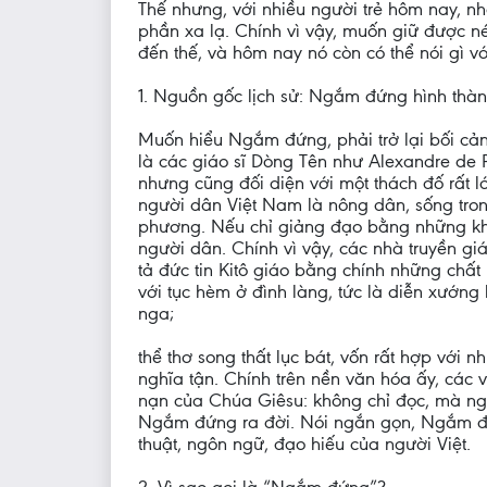
Thế nhưng, với nhiều người trẻ hôm nay, nh
phần xa lạ. Chính vì vậy, muốn giữ được né
đến thế, và hôm nay nó còn có thể nói gì v
1. Nguồn gốc lịch sử: Ngắm đứng hình thà
Muốn hiểu Ngắm đứng, phải trở lại bối cảnh
là các giáo sĩ Dòng Tên như Alexandre de 
nhưng cũng đối diện với một thách đố rất l
người dân Việt Nam là nông dân, sống trong
phương. Nếu chỉ giảng đạo bằng những khái 
người dân. Chính vì vậy, các nhà truyền g
tả đức tin Kitô giáo bằng chính những chấ
với tục hèm ở đình làng, tức là diễn xướng
nga;
thể thơ song thất lục bát, vốn rất hợp với n
nghĩa tận. Chính trên nền văn hóa ấy, các 
nạn của Chúa Giêsu: không chỉ đọc, mà ng
Ngắm đứng ra đời. Nói ngắn gọn, Ngắm đứn
thuật, ngôn ngữ, đạo hiếu của người Việt.