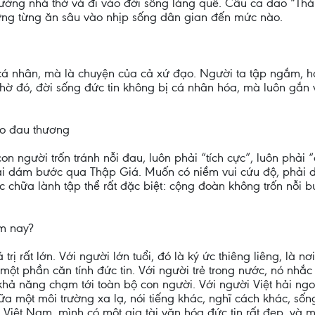
 tường nhà thờ và đi vào đời sống làng quê. Câu ca dao “Th
ng từng ăn sâu vào nhịp sống dân gian đến mức nào.
á nhân, mà là chuyện của cả xứ đạo. Người ta tập ngắm, h
ờ đó, đời sống đức tin không bị cá nhân hóa, mà luôn gắn vớ
ào đau thương
con người trốn tránh nỗi đau, luôn phải “tích cực”, luôn ph
hải dám bước qua Thập Giá. Muốn có niềm vui cứu độ, phải dám
c chữa lành tập thể rất đặc biệt: cộng đoàn không trốn nỗi 
ôm nay?
rị rất lớn. Với người lớn tuổi, đó là ký ức thiêng liêng, là 
ột phần căn tính đức tin. Với người trẻ trong nước, nó nhắc 
 khả năng chạm tới toàn bộ con người. Với người Việt hải ngoạ
Giữa một môi trường xa lạ, nói tiếng khác, nghĩ cách khác, s
 Việt Nam, mình có một gia tài văn hóa đức tin rất đẹp, và m