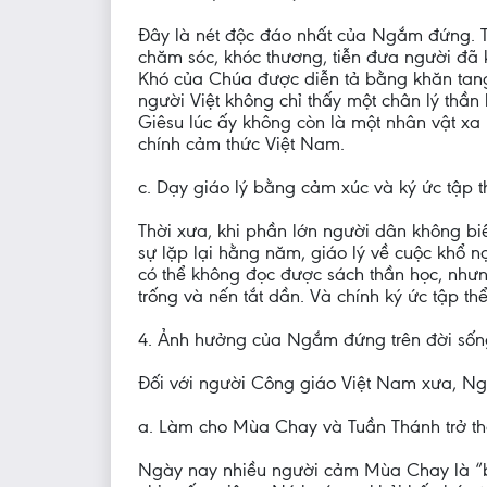
Đây là nét độc đáo nhất của Ngắm đứng. T
chăm sóc, khóc thương, tiễn đưa người đã kh
Khó của Chúa được diễn tả bằng khăn tang t
người Việt không chỉ thấy một chân lý thầ
Giêsu lúc ấy không còn là một nhân vật xa
chính cảm thức Việt Nam.
c. Dạy giáo lý bằng cảm xúc và ký ức tập t
Thời xưa, khi phần lớn người dân không biế
sự lặp lại hằng năm, giáo lý về cuộc khổ n
có thể không đọc được sách thần học, nhưn
trống và nến tắt dần. Và chính ký ức tập t
4. Ảnh hưởng của Ngắm đứng trên đời sống
Đối với người Công giáo Việt Nam xưa, Ng
a. Làm cho Mùa Chay và Tuần Thánh trở th
Ngày nay nhiều người cảm Mùa Chay là “bố