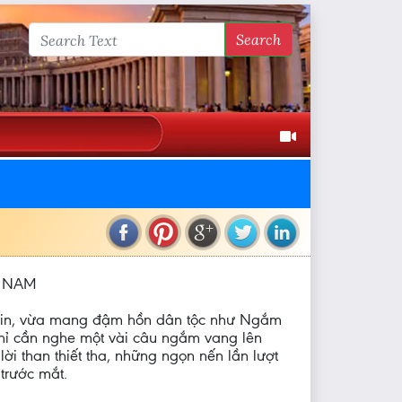
Search
T NAM
c tin, vừa mang đậm hồn dân tộc như Ngắm
chỉ cần nghe một vài câu ngắm vang lên
lời than thiết tha, những ngọn nến lần lượt
trước mắt.