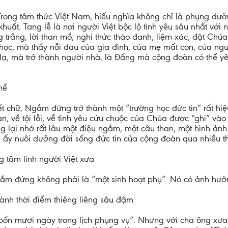
rong tâm thức Việt Nam, hiếu nghĩa không chỉ là phụng dưỡ
uất. Tang lễ là nơi người Việt bộc lộ tình yêu sâu nhất với 
rắng, lời than mồ, nghi thức tháo đanh, liệm xác, đặt Chúa
n học, mà thấy nỗi đau của gia đình, của mẹ mất con, của ng
 lạ, mà trở thành người nhà, là Đấng mà cộng đoàn có thể y
hể
t chữ, Ngắm đứng trở thành một “trường học đức tin” rất hi
ạn, về tội lỗi, về tình yêu cứu chuộc của Chúa được “ghi” và
g lại nhớ rất lâu một điệu ngắm, một câu than, một hình ản
hể ấy nuôi dưỡng đời sống đức tin của cộng đoàn qua nhiều t
 tâm linh người Việt xưa
ắm đứng không phải là “một sinh hoạt phụ”. Nó có ảnh hưở
ành thời điểm thiêng liêng sâu đậm
n mươi ngày trong lịch phụng vụ”. Nhưng với cha ông xưa,