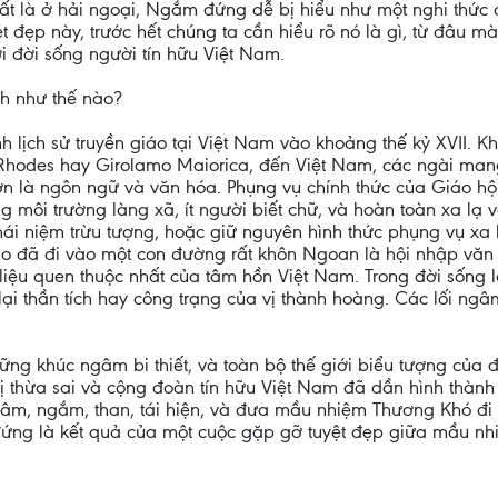
ất là ở hải ngoại, Ngắm đứng dễ bị hiểu như một nghi thức c
t đẹp này, trước hết chúng ta cần hiểu rõ nó là gì, từ đâu 
ới đời sống người tín hữu Việt Nam.
nh như thế nào?
 lịch sử truyền giáo tại Việt Nam vào khoảng thế kỷ XVII. K
Rhodes hay Girolamo Maiorica, đến Việt Nam, các ngài mang
ớn là ngôn ngữ và văn hóa. Phụng vụ chính thức của Giáo hội
 môi trường làng xã, ít người biết chữ, và hoàn toàn xa lạ v
niệm trừu tượng, hoặc giữ nguyên hình thức phụng vụ xa lạ, 
iáo đã đi vào một con đường rất khôn Ngoan là hội nhập văn 
t liệu quen thuộc nhất của tâm hồn Việt Nam. Trong đời sốn
 lại thần tích hay công trạng của vị thành hoàng. Các lối n
hững khúc ngâm bi thiết, và toàn bộ thế giới biểu tượng của đ
vị thừa sai và cộng đoàn tín hữu Việt Nam đã dần hình thành 
âm, ngắm, than, tái hiện, và đưa mầu nhiệm Thương Khó đi v
g là kết quả của một cuộc gặp gỡ tuyệt đẹp giữa mầu nhiệ