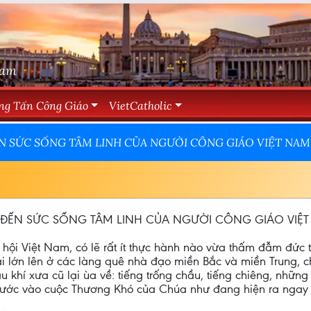
Nam
ng Tấn Công Giáo
VietCatholic
N SỨC SỐNG TÂM LINH CỦA NGƯỜI CÔNG GIÁO VIỆT NAM
ĐẾN SỨC SỐNG TÂM LINH CỦA NGƯỜI CÔNG GIÁO VIỆ
 hội Việt Nam, có lẽ rất ít thực hành nào vừa thấm đẫm đứ
 ai lớn lên ở các làng quê nhà đạo miền Bắc và miền Trung, 
 khí xưa cũ lại ùa về: tiếng trống chầu, tiếng chiêng, những 
bước vào cuộc Thương Khó của Chúa như đang hiện ra ngay 