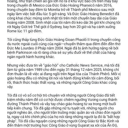
hoàng, như trận chiến áo gối lớn nổ ra ở khu vực báo chí trên máy bay
trong chuyến đi Mexico của Đức Giáo Hoàng Phanxicô năm 2016,
trong chuyến bay đêm từ Morelia trở về Thành phố Mexico sau một
ngày làm việc bắt đầu lúc 5 giờ sáng. Và Đức Giáo Hoàng Benedict đã
công khai chúc mừng sinh nhật tôi trên một chuyến bay dài của Giáo
hoàng năm 2008. Sinh nhật của tôi năm đó kéo dài 36 giờ khi chúng tôi
rời Ngày Giới trẻ Thế giới ở Sydney, bay hơn 20 giờ và hạ cánh xuống
Rome lúc 11 giờ đêm.
Tôi cũng tháp tùng Đức Giáo Hoàng Gioan Phaolô II trong chuyến công
du nước ngoài cuối cùng của ngài—chuyến thăm qua đêm đến đền thờ
Đức Mẹ Lourdes ở Pháp năm 2004. Ngài đã bị ảnh hưởng nặng nề bởi
bệnh Parkinson và rõ ràng chia sẻ sự yếu đuối về thể chất của hàng
ngàn người hành hương khác.
Nhưng việc đưa tin về “giáo hội” cho Catholic News Service, mà tôi đã
làm từ giữa năm 1989 cho đến ngày 31 tháng 12 năm 2025, không chỉ
đơn thuần là về việc ai đang ngồi trên Ngai tòa của Thánh Phêrô. Mỗi vị
giáo hoàng đều có những lời nói và hành động khiến tôi cảm động, bối
rối, thách thức hoặc thất vọng, và những người Công Giáo khác cũng
vậy.
Tôi đã có vô số cơ hội trò chuyện với những người Công Giáo đã tiết
kiệm nhiều năm để có cơ hội được chiêm ngưỡng Vương cung thánh
đường Thánh Phêrô và vẫy tay chào giáo hoàng từ xa trong một buổi
tiếp kiến chung. Tôi đã gặp những nữ tu tuyệt vời, những người cho
người nghèo ăn, cho người trần truồng mặc quần áo và chào đón người
lạ, ngay cả khi chính phủ của họ nói rằng những người lạ đó là "bất hợp
pháp". Tôi đã cầu nguyện cùng những người Công Giáo từ Bắc Kinh và
đến thăm một trường học Công Giáo ở vùng Gujarat xa xôi của Ấn Độ,