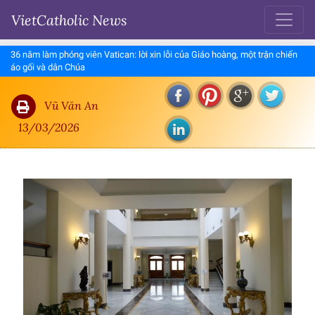
VietCatholic News
36 năm làm phóng viên Vatican: lời xin lỗi của Giáo hoàng, một trận chiến
áo gối và dân Chúa
Vũ Văn An
13/03/2026