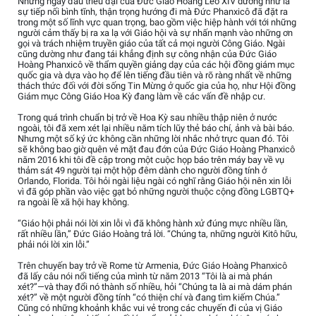
Những ngày đầu triều đại của Đức Giáo Hoàng Leo XIV dường như là
sự tiếp nối bình tĩnh, thận trọng hướng đi mà Đức Phanxicô đã đặt ra
trong một số lĩnh vực quan trọng, bao gồm việc hiệp hành với tới những
người cảm thấy bị ra xa lạ với Giáo hội và sự nhấn mạnh vào những ơn
gọi và trách nhiệm truyền giáo của tất cả mọi người Công Giáo. Ngài
cũng dường như đang tái khẳng định sự công nhận của Đức Giáo
Hoàng Phanxicô về thẩm quyền giảng dạy của các hội đồng giám mục
quốc gia và dựa vào họ để lên tiếng đầu tiên và rõ ràng nhất về những
thách thức đối với đời sống Tin Mừng ở quốc gia của họ, như Hội đồng
Giám mục Công Giáo Hoa Kỳ đang làm về các vấn đề nhập cư.
Trong quá trình chuẩn bị trở về Hoa Kỳ sau nhiều thập niên ở nước
ngoài, tôi đã xem xét lại nhiều năm tích lũy thẻ báo chí, ảnh và bài báo.
Nhưng một số ký ức không cần những lời nhắc nhở trực quan đó. Tôi
sẽ không bao giờ quên vẻ mặt đau đớn của Đức Giáo Hoàng Phanxicô
năm 2016 khi tôi đề cập trong một cuộc họp báo trên máy bay về vụ
thảm sát 49 người tại một hộp đêm dành cho người đồng tính ở
Orlando, Florida. Tôi hỏi ngài liệu ngài có nghĩ rằng Giáo hội nên xin lỗi
vì đã góp phần vào việc gạt bỏ những người thuộc cộng đồng LGBTQ+
ra ngoài lề xã hội hay không.
“Giáo hội phải nói lời xin lỗi vì đã không hành xử đúng mực nhiều lần,
rất nhiều lần,” Đức Giáo Hoàng trả lời. “Chúng ta, những người Kitô hữu,
phải nói lời xin lỗi.”
Trên chuyến bay trở về Rome từ Armenia, Đức Giáo Hoàng Phanxicô
đã lấy câu nói nổi tiếng của mình từ năm 2013 “Tôi là ai mà phán
xét?”—và thay đổi nó thành số nhiều, hỏi “Chúng ta là ai mà dám phán
xét?” về một người đồng tính “có thiện chí và đang tìm kiếm Chúa.”
Cũng có những khoảnh khắc vui vẻ trong các chuyến đi của vị Giáo