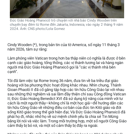
Đức Giáo Hoàng Phanxicô trò chuyện với nhà báo Cindy Wooden trên
chuyến bay đêm từ Rome đến Jakarta, Indonesia, vào ngày 2 tháng 9 năm
2024. Ảnh: CNS photo/Lola Gomez
Cindy Wooden (*), trong bản tin của tờ America, số ngày 11 tháng 3
năm 2026, tâm sự rằng:
Làm phóng viên Vatican trong hơn ba thập niên có nghĩa là được ở bên
cạnh các giáo hoàng, tổng thống, các vị thánh tương lai và hàng ngàn
người mà Đức Giáo Hoàng Phanxicô gọi là “các vị thánh nhà bên
cạnh”.
Tôi đã làm việc tại Rome trong 36 năm, đưa tin về ba triều đại giáo
hoàng với ba phương thức hoạt động khác nhau. Nhìn chung, Thánh
Gioan Phaolô II đã cố gắng tập hợp các tín hữu Công Giáo lại với nhau
sau những thử nghiệm và sai lầm đầy thiện chí sau Công đồng Vatican
II; Đức Giáo Hoàng Benedict XVI đã sử dụng kỹ năng của mình với tư
cách là một người thầy—không chỉ là một học giả—để hướng dẫn các
tín hữu Công Giáo về những điều cơ bản của đức tin Kitô giáo và đời
sống Kitô giáo trong thế giới hiện đại; Và Đức Giáo Hoàng Phanxicô đã
phái họ đi, nhắc nhở họ về sứ mệnh chính yếu là chia sẻ Tin Mừng
bằng lời nói và việc làm. Trong mỗi trường hợp, một số người Công Giáo
cảm thấy bị bỏ rơi, và một số cảm thấy bị đẩy ra ngoài.