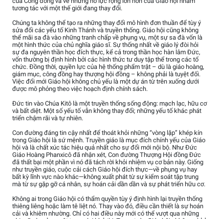
của Công đồng và về những nỗ lực rộng lớn hơn của Giáo hội nhằm
tương tác với một thế giới đang thay đổi.
Chúng ta không thể tạo ra những thay đổi mô hình đơn thuần để tùy ý
sửa đổi các yếu tố Kinh Thánh và truyền thống. Giáo hội cũng không
thể mãi sa đà vào những tranh chấp về phụng vụ, một sự sa đà vốn là
một hình thức của chủ nghĩa giáo sĩ. Sự thống nhất về giáo lý đòi hỏi
sự đa nguyên thần học đích thực, kể cả trong thần học hàn lâm Đức,
vốn thường bị định hình bởi các hình thức tư duy tập thể trong các tổ
chức. Đồng thời, quyền lực của hệ thống phẩm trật – dù là giáo hoàng,
giám mục, công đồng hay thượng hội đồng – không phải là tuyệt đối.
Việc đổi mới Giáo hội không chủ yếu là một dự án từ trên xuống dưới
được mô phỏng theo việc hoạch định chính sách.
Đức tin vào Chúa Kitô là một truyền thống sống động: mạch lạc, hữu cơ
và bất diệt. Một số yếu tố vẫn không thay đổi; những yếu tố khác phát
triển chậm rãi và tự nhiên.
Con đường đáng tin cậy nhất để thoát khỏi những “vòng lặp” khép kín
trong Giáo hội là sứ mệnh. Truyền giáo là mục đích chính yếu của Giáo
hội và là chất xúc tác hiệu quả nhất cho sự đổi mới nội bộ. Như Đức
Giáo Hoàng Phanxicô đã nhận xét, Con đường Thượng Hội đồng Đức
đã thất bại một phần vì nó đã tách rời khỏi nhiệm vụ cơ bản này. Giống
như truyền giáo, cuộc cải cách Giáo hội đích thực—về phụng vụ hay
bất kỳ lĩnh vực nào khác—không xuất phát từ sự kiểm soát tập trung
mà từ sự gặp gỡ cá nhân, sự hoán cải dần dần và sự phát triển hữu cơ.
Không ai trong Giáo hội có thẩm quyền tùy ý định hình lại truyền thống
thiêng liêng hoặc làm tê liệt nó. Thay vào đó, điều cần thiết là sự hoán
cải và khiêm nhường. Chỉ có hai điều này mới có thể vượt qua những