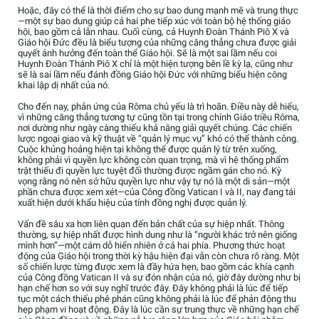
Hoặc, đây có thể là thời điểm cho sự bao dung mạnh mẽ và trung thực
—một sự bao dung giúp cả hai phe tiếp xúc với toàn bộ hệ thống giáo
hội, bao gồm cả lẫn nhau. Cuối cùng, cả Huynh Đoàn Thánh Piô X và
Giáo hội Đức đều là biểu tượng của những căng thẳng chưa được giải
quyết ảnh hưởng đến toàn thể Giáo hội. Sẽ là một sai lầm nếu coi
Huynh Đoàn Thánh Piô X chỉ là một hiện tượng bên lề kỳ lạ, cũng như
sẽ là sai lầm nếu đánh đồng Giáo hội Đức với những biểu hiện công
khai lập dị nhất của nó.
Cho đến nay, phản ứng của Rôma chủ yếu là trì hoãn. Điều này dễ hiểu,
vì những căng thẳng tương tự cũng tồn tại trong chính Giáo triều Rôma,
nơi dường như ngày càng thiếu khả năng giải quyết chúng. Các chiến
lược ngoại giao và kỹ thuật về “quản lý mục vụ” khó có thể thành công.
Cuộc khủng hoảng hiện tại không thể được quản lý từ trên xuống,
không phải vì quyền lực không còn quan trọng, mà vì hệ thống phẩm
trật thiếu đi quyền lực tuyệt đối thường được ngầm gán cho nó. Kỳ
vọng rằng nó nên sở hữu quyền lực như vậy tự nó là một di sản—một
phần chưa được xem xét—của Công đồng Vatican I và II, nay đang tái
xuất hiện dưới khẩu hiệu của tính đồng nghị được quản lý.
Vấn đề sâu xa hơn liên quan đến bản chất của sự hiệp nhất. Thông
thường, sự hiệp nhất được hình dung như là “người khác trở nên giống
mình hơn”—một cám dỗ hiển nhiên ở cả hai phía. Phương thức hoạt
động của Giáo hội trong thời kỳ hậu hiện đại vẫn còn chưa rõ ràng. Một
số chiến lược từng được xem là đầy hứa hẹn, bao gồm các khía cạnh
của Công đồng Vatican II và sự đón nhận của nó, giờ đây dường như bị
hạn chế hơn so với suy nghĩ trước đây. Đây không phải là lúc để tiếp
tục một cách thiếu phê phán cũng không phải là lúc để phản động thu
hẹp phạm vi hoạt động. Đây là lúc cần sự trung thực về những hạn chế