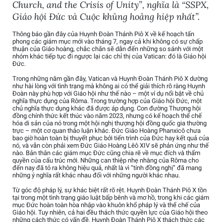
Church, and the Crisis of Unity”, nghĩa là “SSPX,
Giáo hội Đức và Cuộc khủng hoảng hiệp nhất”.
Thông báo gần đây của Huynh Đoàn Thánh Piô X về kế hoạch tấn
phong các giám mục mới vào tháng 7, ngay cả khi không có sự chấp
thuận của Giáo hoàng, chắc chắn sẽ dẫn đến những so sánh với một
nhóm khác tiếp tục đi ngược lại các chỉ thị của Vatican: đó là Giáo hội
Đức.
Trong những năm gần đây, Vatican và Huynh Đoàn Thánh Piô X dường
như hài lòng với tình trạng mà không ai có thể giải thích rõ ràng Huynh
Đoàn này phù hợp với Giáo hội như thế nào – một ví dụ nổi bật về chủ
nghĩa thực dụng của Rôma. Trong trường hợp của Giáo hội Đức, một
chủ nghĩa thực dụng khác đã được áp dụng. Con đường Thượng hội
đồng chính thức kết thúc vào năm 2023, nhưng có kế hoạch thể chế
hóa di sản của nó trong một hội nghị thượng hội đồng quốc gia thường
trực – một cơ quan thảo luận khác. Đức Giáo Hoàng Phanxicô chưa
bao giờ hoàn toàn bị thuyết phục bởi tiến trình của Đức hay kết quả của
nó, và vẫn còn phải xem Đức Giáo Hoàng Lêô XIV sẽ phản ứng như thế
nào. Bản thân các giám mục Đức cũng chia rẽ về mục đích và thẩm
quyền của cấu trúc mới. Những can thiệp nhẹ nhàng của Rôma cho
đến nay đã tỏ ra không hiệu quả, nhất là vì “tính đồng nghị” đã mang
những ý nghĩa rất khác nhau đối với những người khác nhau.
Từ góc độ pháp lý, sự khác biệt rất rõ rệt. Huynh Đoàn Thánh Piô X tồn
tại trong một tình trạng giáo luật bấp bênh và mơ hồ, trong khi các giám
mục Đức hoàn toàn hòa nhập vào khuôn khổ pháp lý và thể chế của
Giáo hội. Tuy nhiên, cả hai đều thách thức quyền lực của Giáo hội theo
những cách thức có vấn đề. Huynh Đoàn Thánh Piô X thách thức các