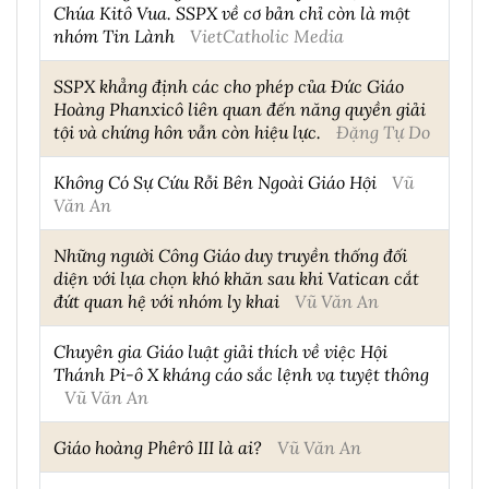
Chúa Kitô Vua. SSPX về cơ bản chỉ còn là một
nhóm Tin Lành
VietCatholic Media
SSPX khẳng định các cho phép của Đức Giáo
Hoàng Phanxicô liên quan đến năng quyền giải
tội và chứng hôn vẫn còn hiệu lực.
Đặng Tự Do
Không Có Sự Cứu Rỗi Bên Ngoài Giáo Hội
Vũ
Văn An
Những người Công Giáo duy truyền thống đối
diện với lựa chọn khó khăn sau khi Vatican cắt
đứt quan hệ với nhóm ly khai
Vũ Văn An
Chuyên gia Giáo luật giải thích về việc Hội
Thánh Pi-ô X kháng cáo sắc lệnh vạ tuyệt thông
Vũ Văn An
Giáo hoàng Phêrô III là ai?
Vũ Văn An