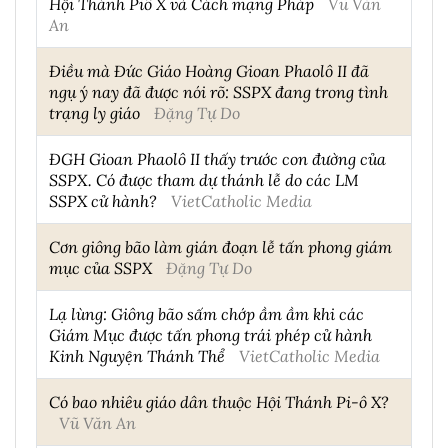
Hội Thánh Piô X và Cách mạng Pháp
Vũ Văn
An
Điều mà Đức Giáo Hoàng Gioan Phaolô II đã
ngụ ý nay đã được nói rõ: SSPX đang trong tình
trạng ly giáo
Đặng Tự Do
ĐGH Gioan Phaolô II thấy trước con đường của
SSPX. Có được tham dự thánh lễ do các LM
SSPX cử hành?
VietCatholic Media
Cơn giông bão làm gián đoạn lễ tấn phong giám
mục của SSPX
Đặng Tự Do
Lạ lùng: Giông bão sấm chớp ầm ầm khi các
Giám Mục được tấn phong trái phép cử hành
Kinh Nguyện Thánh Thể
VietCatholic Media
Có bao nhiêu giáo dân thuộc Hội Thánh Pi-ô X?
Vũ Văn An