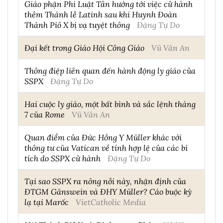
Giáo phận Phi Luật Tân hướng tới việc cử hành
thêm Thánh lễ Latinh sau khi Huynh Đoàn
Thánh Piô X bị vạ tuyệt thông
Đặng Tự Do
Đại kết trong Giáo Hội Công Giáo
Vũ Văn An
Thông điệp liên quan đến hành động ly giáo của
SSPX
Đặng Tự Do
Hai cuộc ly giáo, một bất bình và sắc lệnh tháng
7 của Rome
Vũ Văn An
Quan điểm của Đức Hồng Y Müller khác với
thông tư của Vatican về tính hợp lệ của các bí
tích do SSPX cử hành
Đặng Tự Do
Tại sao SSPX ra nông nỗi này, nhận định của
ĐTGM Gänswein và ĐHY Müller? Cáo buộc kỳ
lạ tại Marốc
VietCatholic Media