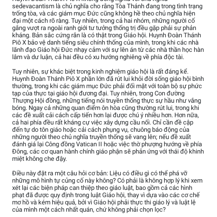
sedevacantism là chủ nghĩa cho rằng Tòa Thánh đang trong tình trạng
trống tòa, và các giám mục Đức cũng không hề theo chủ nghĩa hiện
đại một cách rõ ràng. Tuy nhiên, trong cả hai nhóm, những người cố
gắng vượt ra ngoài ranh giới tư tưởng thống trị đều gặp phải sự phản
kháng. Bản sắc cứng rắn là có thật trong Giáo hội. Huynh Đoàn Thánh
Piô X bảo vệ danh tiếng siêu chính thống của mình, trong khi các nhà
lãnh đạo Giáo hội Đức nhạy cảm với sự lên án từ các nhà thần học hàn
lâm và dư luận, cả hai đều có xu hướng nghiêng về phía độc tài.
Tuy nhiên, sự khác biệt trong kinh nghiệm giáo hội là rất đáng kể.
Huynh Đoàn Thánh Piô X phần lớn đã rút lui khỏi đời sống giáo hội bình
thường, trong khi các giám mục Đức phải đối mặt với toàn bộ sự phức
tạp của thực tại giáo hội đương đại. Tuy nhiên, trong Con đường
Thượng Hội đồng, những tiếng nói truyền thống thực sự hầu như vắng
bóng. Ngay cả những quan điểm ôn hòa cũng thường rút lui, trong khi
các đề xuất cải cách cấp tiến hơn lại được chú ý nhiều hơn. Hơn nữa,
cả hai phía đều rất kháng cự việc xây dựng cầu nối. Chỉ cần đề cập
đến tự do tôn giáo hoặc cải cách phụng vụ, chuông báo động của
những người theo chủ nghĩa truyền thống sẽ vang lên; nếu đề xuất
đánh giá lại Công đồng Vatican II hoặc việc thờ phượng hướng về phía
Đông, các cơ quan hành chính giáo phận sẽ phản ứng với thái độ khinh
miệt không che đậy.
Điều này đặt ra một câu hỏi cơ bản: Liệu có điều gì có thể phá vỡ
những mô hình tự củng cố này không? Có phải là không hợp lý khi xem
xét lại các biện pháp can thiệp theo giáo luật, bao gồm cả các hình
phạt đã được quy định trong luật Giáo hội, thay vì dựa vào các cơ chế
mơ hồ và kém hiệu quả, bởi vì Giáo hội phải thực thi giáo lý và luật lệ
của mình một cách nhất quán, chứ không phải chọn lọc?