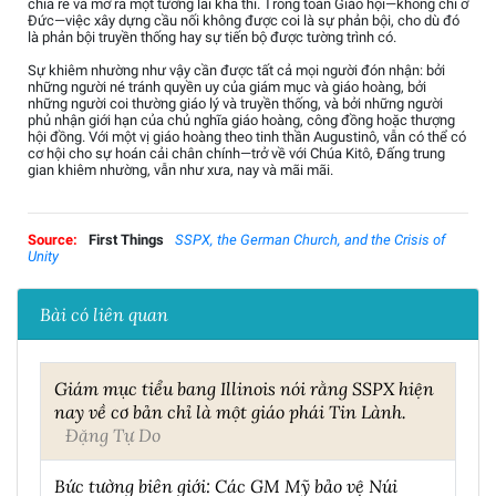
chia rẽ và mở ra một tương lai khả thi. Trong toàn Giáo hội—không chỉ ở
Đức—việc xây dựng cầu nối không được coi là sự phản bội, cho dù đó
là phản bội truyền thống hay sự tiến bộ được tường trình có.
Sự khiêm nhường như vậy cần được tất cả mọi người đón nhận: bởi
những người né tránh quyền uy của giám mục và giáo hoàng, bởi
những người coi thường giáo lý và truyền thống, và bởi những người
phủ nhận giới hạn của chủ nghĩa giáo hoàng, công đồng hoặc thượng
hội đồng. Với một vị giáo hoàng theo tinh thần Augustinô, vẫn có thể có
cơ hội cho sự hoán cải chân chính—trở về với Chúa Kitô, Đấng trung
gian khiêm nhường, vẫn như xưa, nay và mãi mãi.
Source:
First Things
SSPX, the German Church, and the Crisis of
Unity
Bài có liên quan
Giám mục tiểu bang Illinois nói rằng SSPX hiện
nay về cơ bản chỉ là một giáo phái Tin Lành.
Đặng Tự Do
Bức tường biên giới: Các GM Mỹ bảo vệ Núi