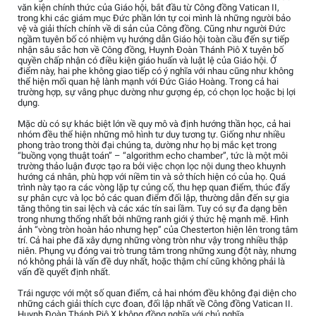
văn kiện chính thức của Giáo hội, bắt đầu từ Công đồng Vatican II,
trong khi các giám mục Đức phần lớn tự coi mình là những người bảo
vệ và giải thích chính về di sản của Công đồng. Cũng như người Đức
ngầm tuyên bố có nhiệm vụ hướng dẫn Giáo hội toàn cầu đến sự tiếp
nhận sâu sắc hơn về Công đồng, Huynh Đoàn Thánh Piô X tuyên bố
quyền chấp nhận có điều kiện giáo huấn và luật lệ của Giáo hội. Ở
điểm này, hai phe không giao tiếp có ý nghĩa với nhau cũng như không
thể hiện mối quan hệ lành mạnh với Đức Giáo Hoàng. Trong cả hai
trường hợp, sự vâng phục dường như gượng ép, có chọn lọc hoặc bị lợi
dụng.
Mặc dù có sự khác biệt lớn về quy mô và định hướng thần học, cả hai
nhóm đều thể hiện những mô hình tư duy tương tự. Giống như nhiều
phong trào trong thời đại chúng ta, dường như họ bị mắc kẹt trong
“buồng vọng thuật toán” – “algorithm echo chamber”, tức là một môi
trường thảo luận được tạo ra bởi việc chọn lọc nội dung theo khuynh
hướng cá nhân, phù hợp với niềm tin và sở thích hiện có của họ. Quá
trình này tạo ra các vòng lặp tự củng cố, thu hẹp quan điểm, thúc đẩy
sự phân cực và lọc bỏ các quan điểm đối lập, thường dẫn đến sự gia
tăng thông tin sai lệch và các xác tín sai lầm. Tuy có sự đa dạng bên
trong nhưng thống nhất bởi những ranh giới ý thức hệ mạnh mẽ. Hình
ảnh “vòng tròn hoàn hảo nhưng hẹp” của Chesterton hiện lên trong tâm
trí. Cả hai phe đã xây dựng những vòng tròn như vậy trong nhiều thập
niên. Phụng vụ đóng vai trò trung tâm trong những xung đột này, nhưng
nó không phải là vấn đề duy nhất, hoặc thậm chí cũng không phải là
vấn đề quyết định nhất.
Trái ngược với một số quan điểm, cả hai nhóm đều không đại diện cho
những cách giải thích cực đoan, đối lập nhất về Công đồng Vatican II.
Huynh Đoàn Thánh Piô X không đồng nghĩa với chủ nghĩa