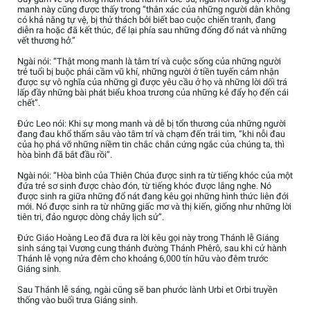
manh này cũng được thấy trong “thân xác của những người dân không
có khả năng tự vệ, bị thử thách bởi biết bao cuộc chiến tranh, đang
diễn ra hoặc đã kết thúc, để lại phía sau những đống đổ nát và những
vết thương hở.”
Ngài nói: “Thật mong manh là tâm trí và cuộc sống của những người
trẻ tuổi bị buộc phải cầm vũ khí, những người ở tiền tuyến cảm nhận
được sự vô nghĩa của những gì được yêu cầu ở họ và những lời dối trá
lấp đầy những bài phát biểu khoa trương của những kẻ đẩy họ đến cái
chết”.
Đức Leo nói: Khi sự mong manh và dễ bị tổn thương của những người
đang đau khổ thấm sâu vào tâm trí và chạm đến trái tim, “khi nỗi đau
của họ phá vỡ những niềm tin chắc chắn cứng ngắc của chúng ta, thì
hòa bình đã bắt đầu rồi”.
Ngài nói: “Hòa bình của Thiên Chúa được sinh ra từ tiếng khóc của một
đứa trẻ sơ sinh được chào đón, từ tiếng khóc được lắng nghe. Nó
được sinh ra giữa những đổ nát đang kêu gọi những hình thức liên đới
mới. Nó được sinh ra từ những giấc mơ và thị kiến, giống như những lời
tiên tri, đảo ngược dòng chảy lịch sử”.
Đức Giáo Hoàng Leo đã đưa ra lời kêu gọi này trong Thánh lễ Giáng
sinh sáng tại Vương cung thánh đường Thánh Phêrô, sau khi cử hành
Thánh lễ vọng nửa đêm cho khoảng 6,000 tín hữu vào đêm trước
Giáng sinh.
Sau Thánh lễ sáng, ngài cũng sẽ ban phước lành Urbi et Orbi truyền
thống vào buổi trưa Giáng sinh.