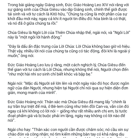
Trong bài giảng ngày Giáng sinh, Đức Giáo Hoàng Leo XIV nói rằng với
sự giáng sinh của Chúa Giêsu vào dịp Giáng sinh, chính thế giới được
tái sinh và với tư cách là Kitô hữu, “Chúng ta cũng là một phần của sự
khởi đầu mới này, ngay cả khi ít người tin điều đó: hòa bình là có thật,
và nó đã ở giữa chúng ta rồi.”
Chúa Giêsu là Ngôi Lời của Thiên Chúa nhập thể, ngài nói, và “Ngôi Lời”
này là “một ngôi lời hành động.”
“Đây là dấu ấn đặc trưng của Lời Chúa: Lời Chúa không bao giờ vô hiệu.
Thật vậy, nhiều lời nói của chúng ta cũng có tác động, đôi khi là ngoài ý
muốn,” ông nói.
Đức Giáo Hoàng Leo lưu ý rằng, một cách nghịch lý, Chúa Giêsu đến
thế gian với tư cách là Lời Chúa, nhưng không thể nói, Người chọn đến
“như một hài nhi sơ sinh chỉ biết khóc và bập bẹ.”
Ngài nói: “Mặc dù Người sẽ lớn lên và một ngày nào đó học được ngôn
ngữ của dân Người, nhưng hiện tại Người chỉ nói qua sự hiện diện đơn
giản, mong manh của mình”.
Đức Giáo Hoàng nói: Thân xác mà Chúa Giêsu đã mang lấy “chính là
sự trần trụi triệt để mà, ở Bê-lem cũng như trên đồi Can-va, vẫn còn đó
ngay cả khi không có lời nói – giống như rất nhiều anh chị em, bị tước
đoạt phẩm giá và bị buộc phải im lặng, ngày nay không có lời nào để
nói”.
Ngài cho hay: “Thân xác con người cần được chăm sóc; nó cầu xin sự
chào đón và công nhận; nó tìm kiếm những bàn tay có khả năng dịu