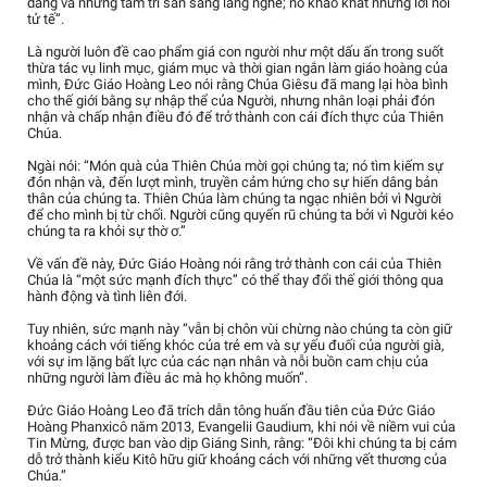
dàng và những tâm trí sẵn sàng lắng nghe; nó khao khát những lời nói
tử tế”.
Là người luôn đề cao phẩm giá con người như một dấu ấn trong suốt
thừa tác vụ linh mục, giám mục và thời gian ngắn làm giáo hoàng của
mình, Đức Giáo Hoàng Leo nói rằng Chúa Giêsu đã mang lại hòa bình
cho thế giới bằng sự nhập thể của Người, nhưng nhân loại phải đón
nhận và chấp nhận điều đó để trở thành con cái đích thực của Thiên
Chúa.
Ngài nói: “Món quà của Thiên Chúa mời gọi chúng ta; nó tìm kiếm sự
đón nhận và, đến lượt mình, truyền cảm hứng cho sự hiến dâng bản
thân của chúng ta. Thiên Chúa làm chúng ta ngạc nhiên bởi vì Người
để cho mình bị từ chối. Người cũng quyến rũ chúng ta bởi vì Người kéo
chúng ta ra khỏi sự thờ ơ.”
Về vấn đề này, Đức Giáo Hoàng nói rằng trở thành con cái của Thiên
Chúa là “một sức mạnh đích thực” có thể thay đổi thế giới thông qua
hành động và tình liên đới.
Tuy nhiên, sức mạnh này “vẫn bị chôn vùi chừng nào chúng ta còn giữ
khoảng cách với tiếng khóc của trẻ em và sự yếu đuối của người già,
với sự im lặng bất lực của các nạn nhân và nỗi buồn cam chịu của
những người làm điều ác mà họ không muốn”.
Đức Giáo Hoàng Leo đã trích dẫn tông huấn đầu tiên của Đức Giáo
Hoàng Phanxicô năm 2013, Evangelii Gaudium, khi nói về niềm vui của
Tin Mừng, được ban vào dịp Giáng Sinh, rằng: “Đôi khi chúng ta bị cám
dỗ trở thành kiểu Kitô hữu giữ khoảng cách với những vết thương của
Chúa.”