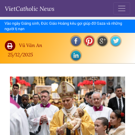
VietCatholic News
Vào ngày Giáng sinh, Đức Giáo Hoàng kêu gọi giúp đỡ Gaza và những
người tị nạn
Vũ Văn An
25/12/2025