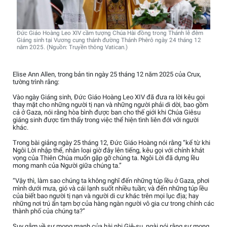
Đức Giáo Hoàng Leo XIV cầm tượng Chúa Hài đồng trong Thánh lễ đêm
Giáng sinh tại Vương cung thánh đường Thánh Phêrô ngày 24 tháng 12
năm 2025. (Nguồn: Truyền thông Vatican.)
Elise Ann Allen, trong bản tin ngày 25 tháng 12 năm 2025 của Crux,
tường trình rằng:
Vào ngày Giáng sinh, Đức Giáo Hoàng Leo XIV đã đưa ra lời kêu gọi
thay mặt cho những người tị nạn và những người phải di dời, bao gồm
cả ở Gaza, nói rằng hòa bình được ban cho thế giới khi Chúa Giêsu
giáng sinh được tìm thấy trong việc thể hiện tình liên đới với người
khác.
Trong bài giảng ngày 25 tháng 12, Đức Giáo Hoàng nói rằng “kể từ khi
Ngôi Lời nhập thể, nhân loại giờ đây lên tiếng, kêu gọi với chính khát
vọng của Thiên Chúa muốn gặp gỡ chúng ta. Ngôi Lời đã dựng lều
mong manh của Người giữa chúng ta.”
“Vậy thì, làm sao chúng ta không nghĩ đến những túp lều ở Gaza, phơi
mình dưới mưa, gió và cái lạnh suốt nhiều tuần; và đến những túp lều
của biết bao người tị nạn và người di cư khác trên mọi lục địa; hay
những nơi trú ẩn tạm bợ của hàng ngàn người vô gia cư trong chính các
thành phố của chúng ta?”
Suy gẫm về sự mong manh của hài nhi Giê-su, ngài nói rằng sự mong