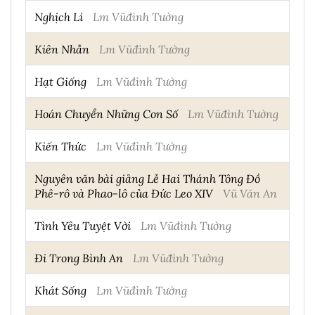
Nghịch Lí
Lm Vũđình Tường
Kiên Nhẫn
Lm Vũđình Tường
Hạt Giống
Lm Vũđình Tường
Hoán Chuyển Những Con Số
Lm Vũđình Tường
Kiến Thức
Lm Vũđình Tường
Nguyên văn bài giảng Lễ Hai Thánh Tông Đồ
Phê-rô và Phao-lô của Đức Leo XIV
Vũ Văn An
Tình Yêu Tuyệt Vời
Lm Vũđình Tường
Đi Trong Bình An
Lm Vũđình Tường
Khát Sống
Lm Vũđình Tường