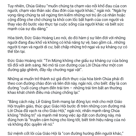
Tuy nhiên, Chúa Giêsu “muốn chúng ta chạm vào nỗi khổ đau của con
người, chạm vào thân xác đau đớn của người khác,” ngài nói. “Ngài hy
vọng rằng chúng ta sẽ ngừng tìm kiếm những nơi trú ẩn cá nhân hoặc
cộng đồng che chở chúng ta khỏi cơn lốc bất hạnh của con người và
thay vào đó bước vào thực tại cuộc sống của người khác và biết sức
mạnh của sự dịu dàng.”
Hòa bình, Đức Giáo Hoàng Leo nói, do đó hàm ý sự liên đới với những
người đang đau khổ và không có khả năng tự vệ, bao gồm cả…những
người tị nạn và người di cư, bất chấp những trở ngại và sự kháng cự có
thể tồn tại.
Đức Giáo Hoàng nói: “Tin Mừng không che giấu sự kháng cự của bóng
tối đối với ánh sáng. Nó mô tả con đường của Lời Chúa như một con
đường gập ghềnh, đầy rẫy chướng ngại vật”.
Những ai muốn trở thành sứ giả đích thực của hòa bình Chúa phải đi
theo con đường chào đón và liên đới này, ngài nói, cho biết: đây là con
đường “cuối cùng chạm đến trái tim – những trái tim bất an thường
khao khát chính điều mà chúng chống lại.”
“Bằng cách này, Lễ Giáng Sinh mang lại động lực mới cho một Giáo
Hội truyền giáo, thúc giục Giáo Hội bước đi trên những con đường mà
Lời Chúa đã vạch ra cho Giáo Hội,” ngài nói, nhấn mạnh rằng Chúa
không “thống trị” và mạnh mẽ trong việc áp đặt con đường này, mà
đúng hơn là “truyền cảm hứng cho lòng tốt, biết tính hiệu năng của nó
và không độc quyền về nó.”
Sứ mệnh cốt lõi của Giáo Hội là “con đường hướng đến người khác,”