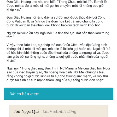
Đức Giáo Hoàng Leo nói, cho biết, “Trong Chúa, mỗi lời đều là một lời
được nói ra; đó là một lời mời gọi trò chuyện, một lời không bao giờ
khép kín.”
Đức Giáo Hoàng nói rằng đây là sự đổi mới được thúc đẩy bởi Công
đồng Vatican II, và “chỉ có thể đơm hoa kết trái nếu chúng ta cùng
bước đi với toàn thể nhân loại, không bao giờ tách mình khỏi họ.”
Ngược lại với điều này, ngài nói, “là tính thế tục: đặt bản thân làm trung
tâm.”
Vì vậy, theo Đức Leo, sự nhập thể của Chúa Giêsu vào dịp Giáng sinh
không chỉ là một lời mời gọi, mà còn là lời kêu gọi hoán cải. Ngài nói “sẽ
có hòa bình khi những cuộc độc thoại của chúng ta ngưng lại và, được
làm giàu bởi sự lắng nghe, chúng ta quỳ gối trước nhân tính của người
khác.”
Ngài nói: “Trong điều này, Đức Trinh Nữ Maria là Mẹ của Giáo hội, Ngôi
sao của việc truyền giáo, Nữ hoàng Hòa bình. Nơi Mẹ, chúng ta hiểu
rằng không có gì được sinh ra từ sự phô trương sức mạnh, và mọi thứ
được tái sinh từ sức mạnh thầm lặng của sự sống được đón nhận”.
Bài có liên quan
Tìm Ngọc Quí
Lm Vũđình Tường